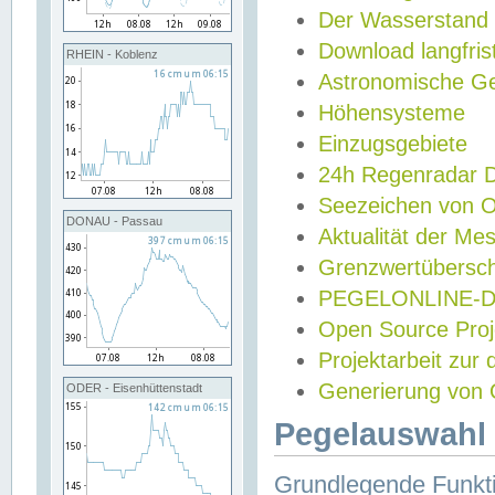
Der Wasserstand
Download langfris
RHEIN - Koblenz
Astronomische Gez
Höhensysteme
Einzugsgebiete
24h Regenradar
Seezeichen von 
DONAU - Passau
Aktualität der Me
Grenzwertübersch
PEGELONLINE-Di
Open Source Projek
Projektarbeit zur
Generierung von 
ODER - Eisenhüttenstadt
Pegelauswahl 
Grundlegende Funkti