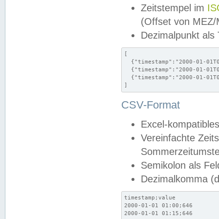
Zeitstempel im
IS
(Offset von MEZ
Dezimalpunkt als
[

  {"timestamp":"2000-01-01T0
  {"timestamp":"2000-01-01T0
  {"timestamp":"2000-01-01T0
]
CSV-Format
Excel-kompatibles
Vereinfachte Zeit
Sommerzeitumstel
Semikolon als Fel
Dezimalkomma (de
timestamp;value

2000-01-01 01:00;646

2000-01-01 01:15;646
