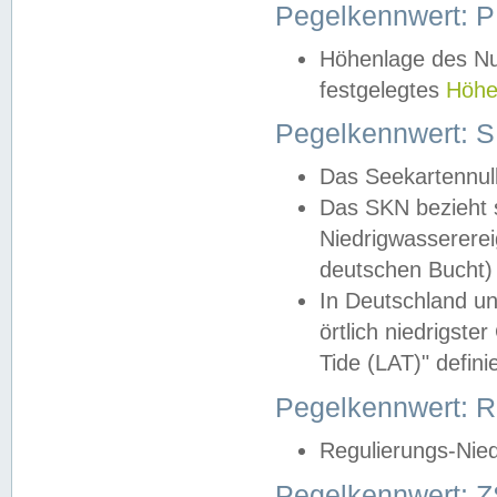
Pegelkennwert: 
Höhenlage des Nul
festgelegtes
Höhe
Pegelkennwert: 
Das Seekartennull
Das SKN bezieht s
Niedrigwassererei
deutschen Bucht) 
In Deutschland un
örtlich niedrigst
Tide (LAT)" definie
Pegelkennwert:
Regulierungs-Nie
Pegelkennwert: Z