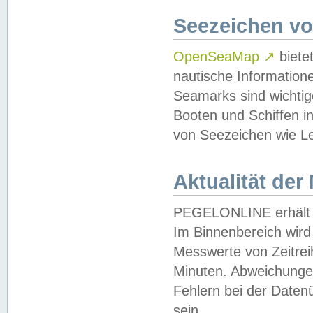
Seezeichen v
OpenSeaMap
↗
biete
nautische Information
Seamarks sind wichtig
Booten und Schiffen i
von Seezeichen wie Le
Aktualität der
PEGELONLINE erhält u
Im Binnenbereich wird 
Messwerte von Zeitreih
Minuten. Abweichungen
Fehlern bei der Daten
sein.