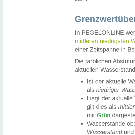
Grenzwertüber
In PEGELONLINE werde
mittleren niedrigsten
einer Zeitspanne in Be
Die farblichen Abstuf
aktuellen Wasserstand
Ist der aktuelle 
als
niedriger Was
Liegt der aktue
gilt dies als
mittle
mit
Grün
dargestel
Wasserstände obe
Wasserstand
und