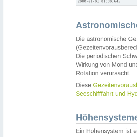
2000-01-01 01:30;645
Astronomische
Die astronomische Gez
(Gezeitenvorausberec
Die periodischen Schw
Wirkung von Mond und
Rotation verursacht.
Diese
Gezeitenvorau
Seeschifffahrt und Hy
Höhensystem
Ein Höhensystem ist e