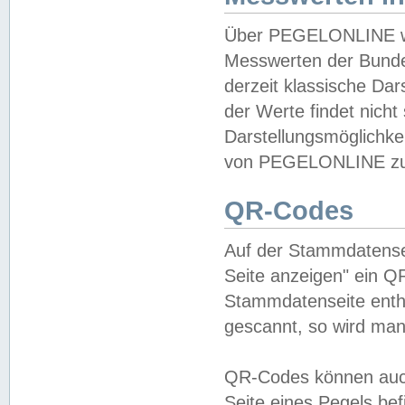
Über PEGELONLINE wer
Messwerten der Bundes
derzeit klassische Da
der Werte findet nicht 
Darstellungsmöglichkei
von PEGELONLINE zu 
QR-Codes
Auf der Stammdatensei
Seite anzeigen" ein Q
Stammdatenseite enthä
gescannt, so wird man
QR-Codes können auc
Seite eines Pegels be