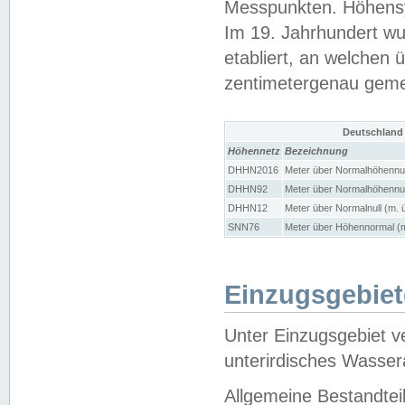
Messpunkten. Höhensy
Im 19. Jahrhundert wu
etabliert, an welchen 
zentimetergenau gem
Deutschland
Höhennetz
Bezeichnung
DHHN2016
Meter über Normalhöhennul
DHHN92
Meter über Normalhöhennul
DHHN12
Meter über Normalnull (m. 
SNN76
Meter über Höhennormal (m
Einzugsgebiet
Unter Einzugsgebiet v
unterirdisches Wasser
Allgemeine Bestandtei