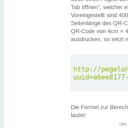
Tab öffnen", welcher 
Voreingestellt sind 4
Seitenlänge des QR-C
QR-Code von 4cm × 4c
ausdrucken, so setzt 
http://pegelo
uuid=a6ee8177
Die Formel zur Berech
lautet:
			(DPI × Druckkantenlänge in cm) ÷ 2,54 = Kantenlänge in Pixel
