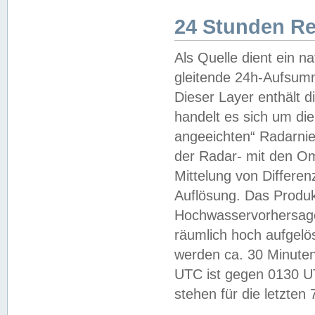
24 Stunden R
Als Quelle dient ein n
gleitende 24h-Aufsum
Dieser Layer enthält
handelt es sich um di
angeeichten“ Radarnie
der Radar- mit den O
Mittelung von Differe
Auflösung. Das Produk
Hochwasservorhersagez
räumlich hoch aufgelö
werden ca. 30 Minuten
UTC ist gegen 0130 UTC
stehen für die letzten