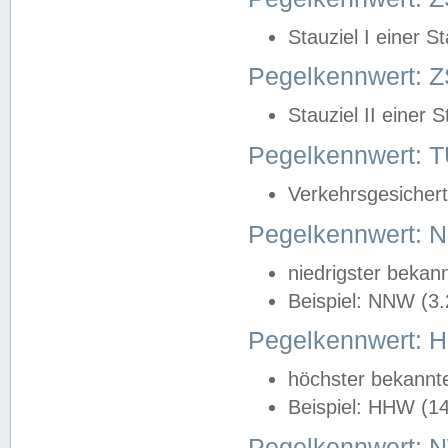
Stauziel I einer S
Pegelkennwert: Z
Stauziel II einer 
Pegelkennwert:
Verkehrsgesichert
Pegelkennwert:
niedrigster bekan
Beispiel: NNW (3
Pegelkennwert:
höchster bekannt
Beispiel: HHW (1
Pegelkennwert: 