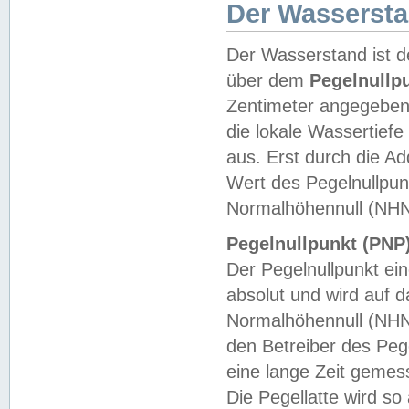
Der Wasserst
Der Wasserstand ist d
über dem
Pegelnullp
Zentimeter angegeben
die lokale Wassertie
aus. Erst durch die A
Wert des Pegelnullpun
Normalhöhennull (NHN
Pegelnullpunkt (PNP)
Der Pegelnullpunkt ei
absolut und wird auf
Normalhöhennull (NHN
den Betreiber des Pege
eine lange Zeit geme
Die Pegellatte wird s