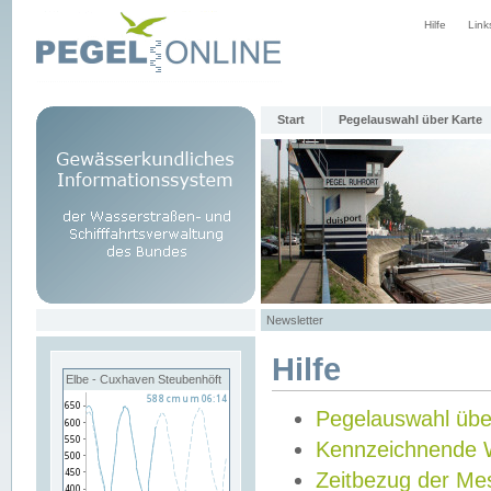
Hilfe
Link
Start
Pegelauswahl über Karte
Newsletter
Hilfe
Elbe - Cuxhaven Steubenhöft
Pegelauswahl übe
Kennzeichnende 
Zeitbezug der Me