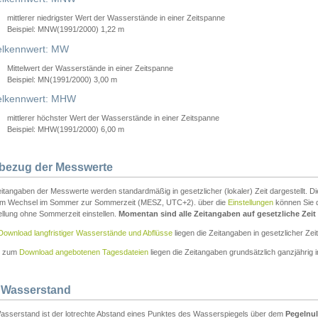
mittlerer niedrigster Wert der Wasserstände in einer Zeitspanne
Beispiel: MNW(1991/2000) 1,22 m
lkennwert: MW
Mittelwert der Wasserstände in einer Zeitspanne
Beispiel: MN(1991/2000) 3,00 m
elkennwert: MHW
mittlerer höchster Wert der Wasserstände in einer Zeitspanne
Beispiel: MHW(1991/2000) 6,00 m
tbezug der Messwerte
itangaben der Messwerte werden standardmäßig in gesetzlicher (lokaler) Zeit dargestellt. D
em Wechsel im Sommer zur Sommerzeit (MESZ, UTC+2). über die
Einstellungen
können Sie d
ellung ohne Sommerzeit einstellen.
Momentan sind alle Zeitangaben auf gesetzliche Zeit e
Download langfristiger Wasserstände und Abflüsse
liegen die Zeitangaben in gesetzlicher Zeit
n zum
Download angebotenen Tagesdateien
liegen die Zeitangaben grundsätzlich ganzjährig in
 Wasserstand
asserstand ist der lotrechte Abstand eines Punktes des Wasserspiegels über dem
Pegelnul