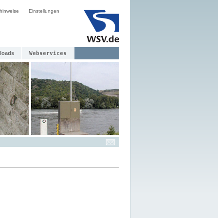
hinweise
Einstellungen
loads
Webservices