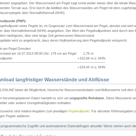
ntimeter angegeben. Der Wasserstand am Pegel sagt somit weder etwas über die lokale Wa
enden Terrain aus. Erst durch die Addition des Wasserstandes am Pegel mit dem zugehörig
asserspiegels über Normalhöhennull (NHN).
nullpunkt (PNP):
egelnullpunkt eines Pegels ist, im Gegensatz zum Wasserstand am Pegel, absolut und wir
ter über Normalhöhennull (NHN) angegeben. Der Wert des Pegelnullpunktes wird durch den Bet
 dem niedrigsten, über eine lange Zeit gemessenen Wasserstand.
gellatte wird so angebracht, dass deren Nullmarkierung dem Pegelnullpunkt entspricht.
iel am Pegel Dresden:
rstand am 16.07.2013 08:00 Uhr: 176 cm am Pegel
1,76
m
ullpunkt
+
102,68
m ü. NHN
=
104,44
m ü. NHN
nload langfristiger Wasserstände und Abflüsse
ONLINE bietet die Möglichkeit, historische Wasserstandsdaten und Abflusswerte seit dem 1
en heruntergeladenen Daten handelt es sich um
ungeprüfte Rohdaten
. Diese Messwerte wur
ehler oder andere Unregelmäßigkeiten enthalten.
esswerte sind relative Angaben zum jeweiligen
Pegelnullpunkt
. Für absolute Höhenangaben 
igen Pegels addieren.
ür programmatische Zugriffe und automatisierte Datenabfragen aktueller Werte stehen auch d