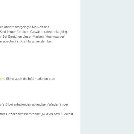
esländern festgelegte Marken des
Sind immer für einen Gewässerabschnitt gültig.
. Bei Erreichen dieser Marken (Hochwasser)
erabschnitt in Kraft bzw. werden bei
tem
. Siehe auch die Informationen zum
 (z.B bei anhaltenden ablandigen Winden in der
drigster Gezeitenwasserstande (NGzW) bzw. "Lowest