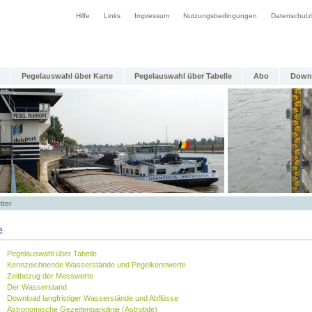
Hilfe
Links
Impressum
Nutzungsbedingungen
Datenschutz
Pegelauswahl über Karte
Pegelauswahl über Tabelle
Abo
Down
tter
e
Pegelauswahl über Tabelle
Kennzeichnende Wasserstände und Pegelkennwerte
Zeitbezug der Messwerte
Der Wasserstand
Download langfristiger Wasserstände und Abflüsse
Astronomische Gezeitenganglinie (Astrotide)