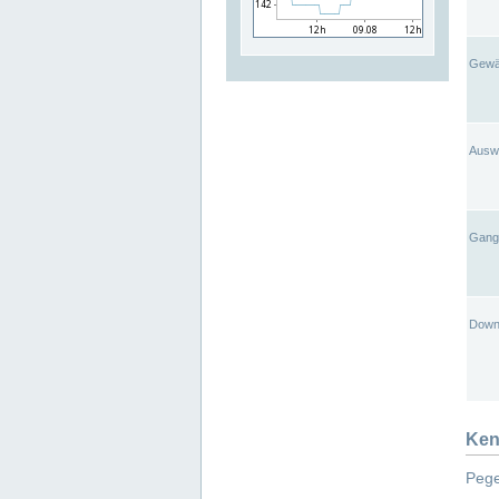
Gewä
Ausw
Gangl
Down
Ken
Pege