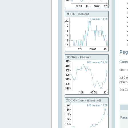
RHEIN - Koblenz
Peg
DONAU - Passau
Grund
über 
Ist Ja
ersche
Die Ze
ODER - Eisenhüttenstadt
Para