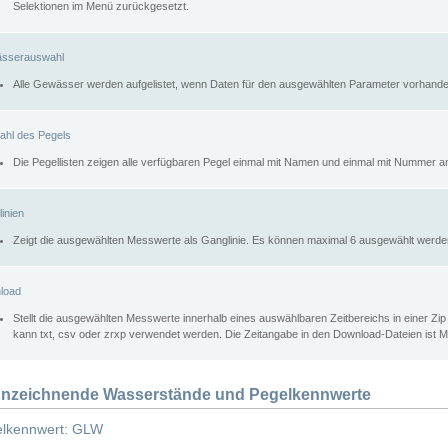
Selektionen im Menü zurückgesetzt.
sserauswahl
Alle Gewässer werden aufgelistet, wenn Daten für den ausgewählten Parameter vorhande
ahl des Pegels
Die Pegellisten zeigen alle verfügbaren Pegel einmal mit Namen und einmal mit Nummer a
inien
Zeigt die ausgewählten Messwerte als Ganglinie. Es können maximal 6 ausgewählt werde
load
Stellt die ausgewählten Messwerte innerhalb eines auswählbaren Zeitbereichs in einer Zi
kann txt, csv oder zrxp verwendet werden. Die Zeitangabe in den Download-Dateien ist 
nzeichnende Wasserstände und Pegelkennwerte
lkennwert: GLW