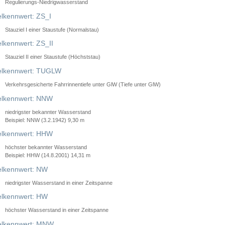
Regulierungs-Niedrigwasserstand
lkennwert: ZS_I
Stauziel I einer Staustufe (Normalstau)
lkennwert: ZS_II
Stauziel II einer Staustufe (Höchststau)
elkennwert: TUGLW
Verkehrsgesicherte Fahrrinnentiefe unter GlW (Tiefe unter GlW)
lkennwert: NNW
niedrigster bekannter Wasserstand
Beispiel: NNW (3.2.1942) 9,30 m
lkennwert: HHW
höchster bekannter Wasserstand
Beispiel: HHW (14.8.2001) 14,31 m
lkennwert: NW
niedrigster Wasserstand in einer Zeitspanne
lkennwert: HW
höchster Wasserstand in einer Zeitspanne
elkennwert: MNW