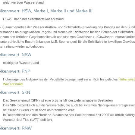
gleichwertiger Wasserstand
lkennwert: HSW, Marke I, Marke II und Marke III
HSW – höchster Schifffahrtswasserstand
in Zusammenarbeit der Wasserstraßen- und Schifffahrtsverwaltung des Bundes mit den Bund
standes an ausgewählten Pegeln und dienen als Richtwerte für den Betrieb der Schifffahrt. 
n von den örtlichen Gegebenheiten ab und sind von Gewässer zu Gewässer unterschiedlich
 unterschiedliche Beschränkungen (z.B. Sperrungen) für die Schifffahrt im jeweiligen Gewäss
schreitung wieder aufgehoben.
lkennwert: NSW
niedrigster Wasserstand
lkennwert: PNP
Höhenlage des Nullpunktes der Pegellatte bezogen auf ein amtlich festgelegtes
Höhensys
Wasserstand
.
lkennwert: SKN
Das Seekartennull (SKN) ist eine örtliche Mindesttiefenangabe in Seekarten.
Das SKN bezieht sich auf die Wassertiefe, die auch bei extemen Niedrigwasserereignissen
deutschen Bucht) kaum noch unterschritten wird.
In Deutschland und den Nordsee-Staaten ist das Seekartennull seit 2005 als örtlich nie
Astronomical Tide (LAT)" definiert.
lkennwert: RNW