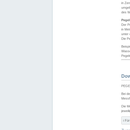
in Ze
umgeb
des W
Pegel
Der P
in Me
unter
Die Pe
Beisp
Wasse
Pegeln
Dow
PEGEL
Bei d
Messf
Die M
jeweil
ℹ️ F