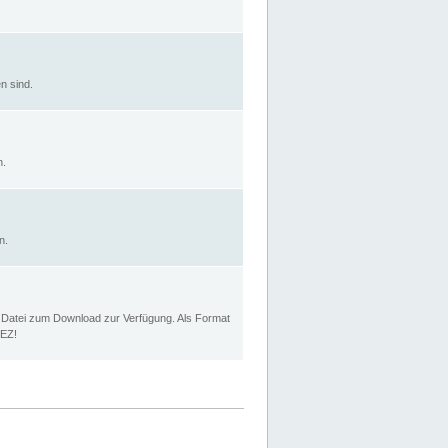
n sind.
n.
n.
p Datei zum Download zur Verfügung. Als Format
MEZ!