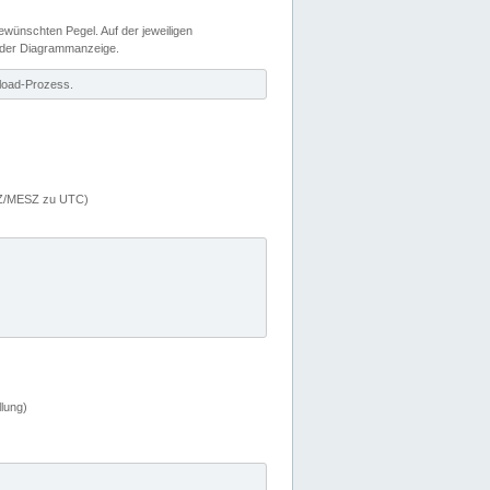
wünschten Pegel. Auf der jeweiligen
 der Diagrammanzeige.
load-Prozess.
MEZ/MESZ zu UTC)
lung)