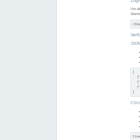
Zugr
Um di
Stamm
ℹ️ Ei
Verf
JSON
[

  {
  {
  {
]
CSV-
tim