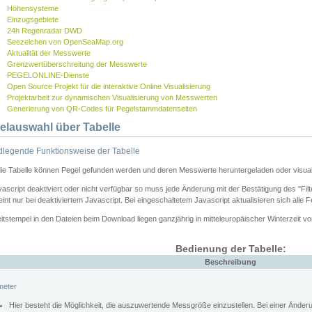
Höhensysteme
Einzugsgebiete
24h Regenradar DWD
Seezeichen von OpenSeaMap.org
Aktualität der Messwerte
Grenzwertüberschreitung der Messwerte
PEGELONLINE-Dienste
Open Source Projekt für die interaktive Online Visualisierung
Projektarbeit zur dynamischen Visualisierung von Messwerten
Generierung von QR-Codes für Pegelstammdatenseiten
elauswahl über Tabelle
legende Funktionsweise der Tabelle
die Tabelle können Pegel gefunden werden und deren Messwerte heruntergeladen oder visuali
vascript deaktiviert oder nicht verfügbar so muss jede Änderung mit der Bestätigung des "Filt
int nur bei deaktiviertem Javascript. Bei eingeschaltetem Javascript aktualisieren sich alle 
itstempel in den Dateien beim Download liegen ganzjährig in mitteleuropäischer Winterzeit vo
Bedienung der Tabelle:
Beschreibung
meter
Hier besteht die Möglichkeit, die auszuwertende Messgröße einzustellen. Bei einer Ände