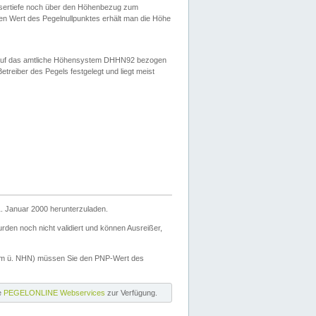
ssertiefe noch über den Höhenbezug zum
en Wert des Pegelnullpunktes erhält man die Höhe
d auf das amtliche Höhensystem DHHN92 bezogen
reiber des Pegels festgelegt und liegt meist
. Januar 2000 herunterzuladen.
den noch nicht validiert und können Ausreißer,
(m ü. NHN) müssen Sie den PNP-Wert des
ie
PEGELONLINE Webservices
zur Verfügung.