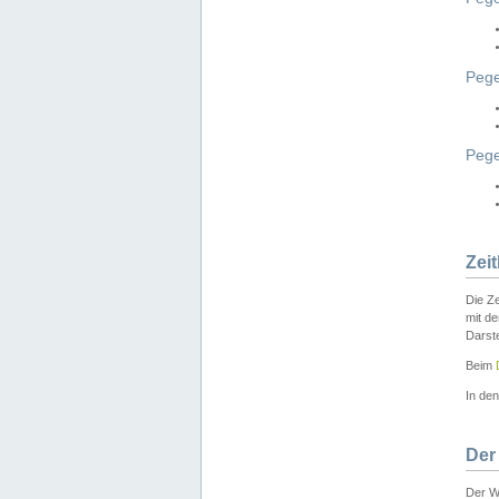
Pege
Peg
Zei
Die Ze
mit d
Darst
Beim
In de
Der
Der W