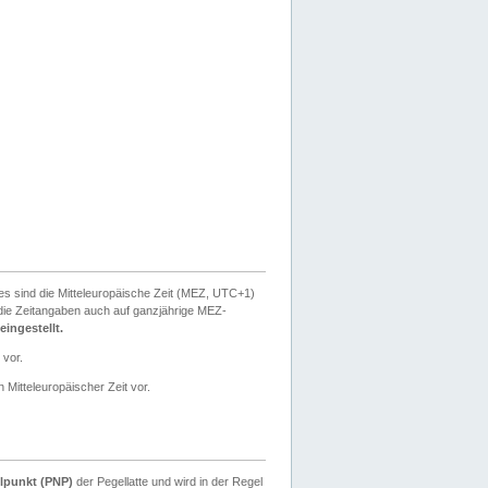
ies sind die Mitteleuropäische Zeit (MEZ, UTC+1)
ie Zeitangaben auch auf ganzjährige MEZ-
ingestellt.
 vor.
 Mitteleuropäischer Zeit vor.
lpunkt (PNP)
der Pegellatte und wird in der Regel