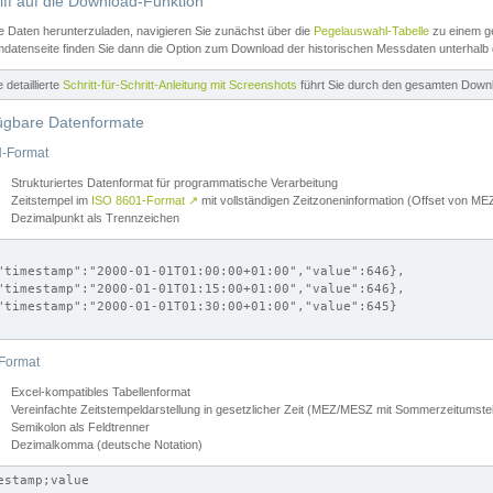
iff auf die Download-Funktion
e Daten herunterzuladen, navigieren Sie zunächst über die
Pegelauswahl-Tabelle
zu einem ge
datenseite finden Sie dann die Option zum Download der historischen Messdaten unterhalb
ne detaillierte
Schritt-für-Schritt-Anleitung mit Screenshots
führt Sie durch den gesamten Down
ügbare Datenformate
-Format
Strukturiertes Datenformat für programmatische Verarbeitung
Zeitstempel im
ISO 8601-Format
↗
mit vollständigen Zeitzoneninformation (Offset von 
Dezimalpunkt als Trennzeichen
"timestamp":"2000-01-01T01:00:00+01:00","value":646},

"timestamp":"2000-01-01T01:15:00+01:00","value":646},

"timestamp":"2000-01-01T01:30:00+01:00","value":645}

Format
Excel-kompatibles Tabellenformat
Vereinfachte Zeitstempeldarstellung in gesetzlicher Zeit (MEZ/MESZ mit Sommerzeitumstel
Semikolon als Feldtrenner
Dezimalkomma (deutsche Notation)
estamp;value
