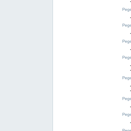
Pege
Pege
Peg
Pege
Pege
Pege
Pege
Peg