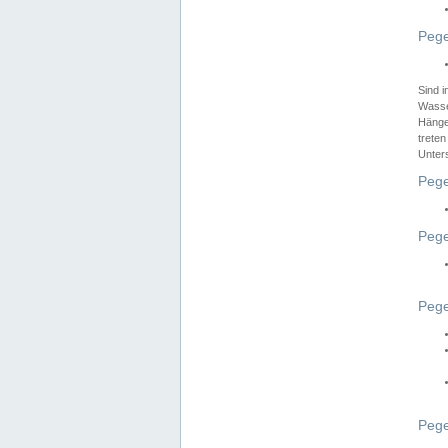
Pege
Sind 
Wasser
Hänge
treten
Unter
Pege
Pege
Pege
Pege