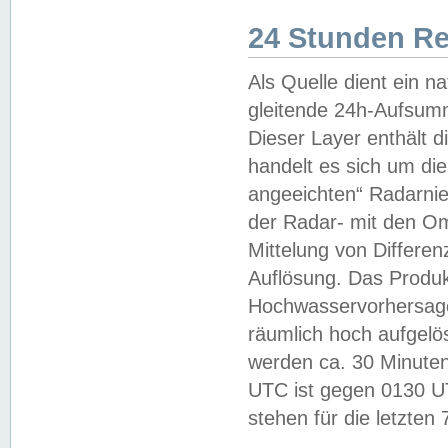
24 Stunden R
Als Quelle dient ein n
gleitende 24h-Aufsum
Dieser Layer enthält
handelt es sich um di
angeeichten“ Radarnie
der Radar- mit den O
Mittelung von Differe
Auflösung. Das Produk
Hochwasservorhersagez
räumlich hoch aufgelö
werden ca. 30 Minuten
UTC ist gegen 0130 UTC
stehen für die letzten