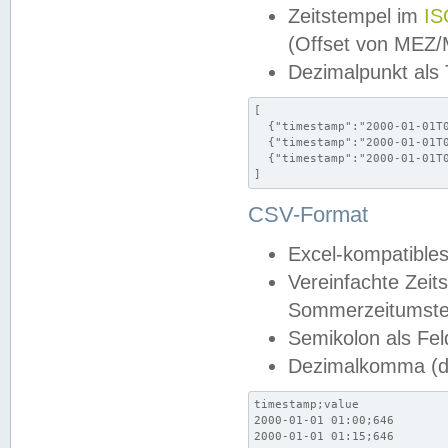
Zeitstempel im
IS
(Offset von MEZ
Dezimalpunkt als
[

  {"timestamp":"2000-01-01T0
  {"timestamp":"2000-01-01T0
  {"timestamp":"2000-01-01T0
]
CSV-Format
Excel-kompatibles
Vereinfachte Zeit
Sommerzeitumstel
Semikolon als Fel
Dezimalkomma (de
timestamp;value

2000-01-01 01:00;646

2000-01-01 01:15;646
