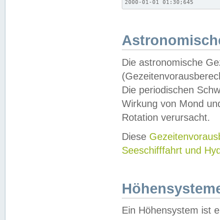
2000-01-01 01:30;645
Astronomische
Die astronomische Gez
(Gezeitenvorausberec
Die periodischen Schw
Wirkung von Mond und
Rotation verursacht.
Diese
Gezeitenvorau
Seeschifffahrt und Hy
Höhensystem
Ein Höhensystem ist e