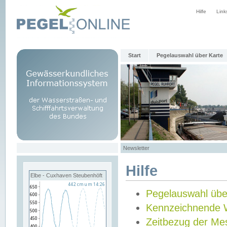
Hilfe
Link
Start
Pegelauswahl über Karte
Newsletter
Hilfe
Elbe - Cuxhaven Steubenhöft
Pegelauswahl übe
Kennzeichnende 
Zeitbezug der Me