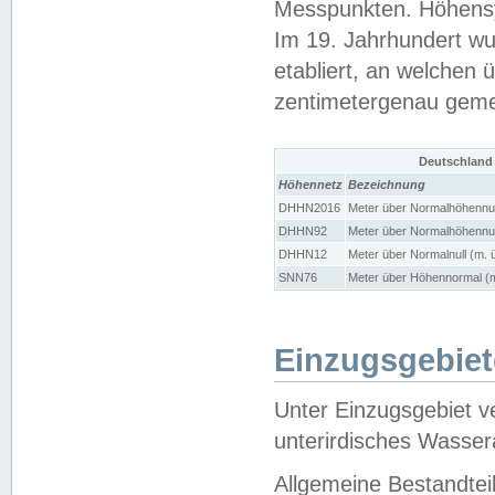
Messpunkten. Höhensy
Im 19. Jahrhundert wu
etabliert, an welchen 
zentimetergenau gem
Deutschland
Höhennetz
Bezeichnung
DHHN2016
Meter über Normalhöhennul
DHHN92
Meter über Normalhöhennul
DHHN12
Meter über Normalnull (m. 
SNN76
Meter über Höhennormal (m
Einzugsgebiet
Unter Einzugsgebiet v
unterirdisches Wasser
Allgemeine Bestandtei