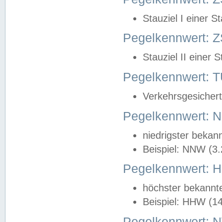
Stauziel I einer S
Pegelkennwert: Z
Stauziel II einer 
Pegelkennwert:
Verkehrsgesichert
Pegelkennwert:
niedrigster bekan
Beispiel: NNW (3
Pegelkennwert:
höchster bekannt
Beispiel: HHW (1
Pegelkennwert: 