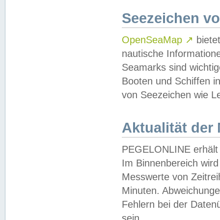
Seezeichen v
OpenSeaMap
↗
biete
nautische Information
Seamarks sind wichtig
Booten und Schiffen i
von Seezeichen wie Le
Aktualität der
PEGELONLINE erhält u
Im Binnenbereich wird 
Messwerte von Zeitreih
Minuten. Abweichungen
Fehlern bei der Daten
sein.