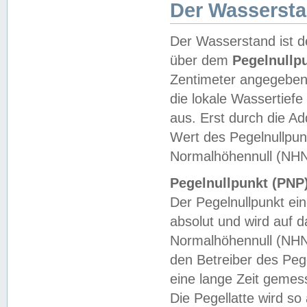
Der Wasserst
Der Wasserstand ist d
über dem
Pegelnullp
Zentimeter angegeben
die lokale Wassertie
aus. Erst durch die A
Wert des Pegelnullpun
Normalhöhennull (NHN
Pegelnullpunkt (PNP)
Der Pegelnullpunkt ei
absolut und wird auf
Normalhöhennull (NHN
den Betreiber des Pege
eine lange Zeit geme
Die Pegellatte wird s