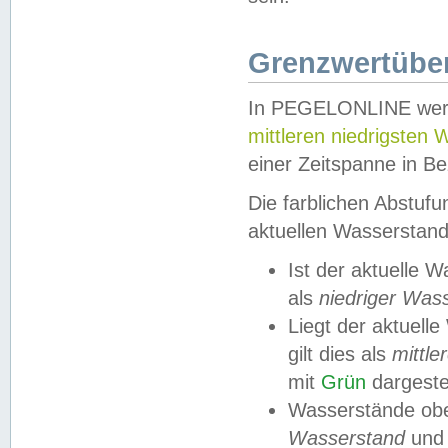
Grenzwertüber
In PEGELONLINE werde
mittleren niedrigsten
einer Zeitspanne in Be
Die farblichen Abstuf
aktuellen Wasserstand
Ist der aktuelle 
als
niedriger Was
Liegt der aktue
gilt dies als
mittle
mit
Grün
dargestel
Wasserstände obe
Wasserstand
und