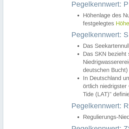
Pegelkennwert: 
Höhenlage des Nul
festgelegtes
Höhe
Pegelkennwert: 
Das Seekartennull
Das SKN bezieht s
Niedrigwassererei
deutschen Bucht) 
In Deutschland un
örtlich niedrigst
Tide (LAT)" definie
Pegelkennwert:
Regulierungs-Nie
Pegelkennwert: Z