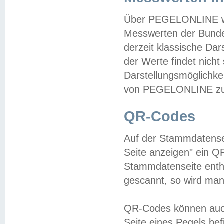
Über PEGELONLINE wer
Messwerten der Bundes
derzeit klassische Da
der Werte findet nicht 
Darstellungsmöglichkei
von PEGELONLINE zu 
QR-Codes
Auf der Stammdatensei
Seite anzeigen" ein Q
Stammdatenseite enthä
gescannt, so wird man
QR-Codes können auc
Seite eines Pegels be