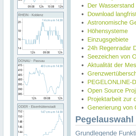
Der Wasserstand
Download langfris
RHEIN - Koblenz
Astronomische Gez
Höhensysteme
Einzugsgebiete
24h Regenradar
Seezeichen von 
DONAU - Passau
Aktualität der Me
Grenzwertübersch
PEGELONLINE-Di
Open Source Projek
Projektarbeit zur
Generierung von 
ODER - Eisenhüttenstadt
Pegelauswahl 
Grundlegende Funkti