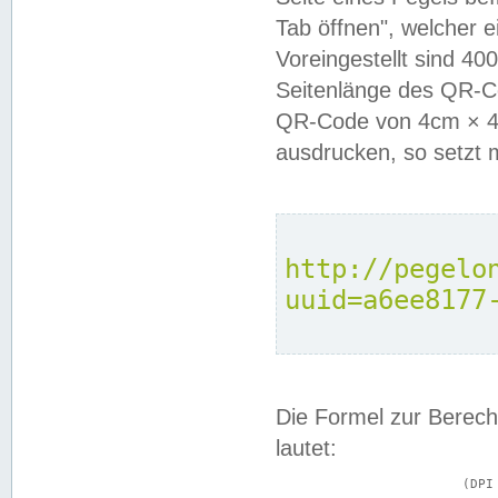
Tab öffnen", welcher 
Voreingestellt sind 4
Seitenlänge des QR-C
QR-Code von 4cm × 4c
ausdrucken, so setzt 
http://pegelo
uuid=a6ee8177
Die Formel zur Berech
lautet:
			(DPI × Druckkantenlänge in cm) ÷ 2,54 = Kantenlänge in Pixel
