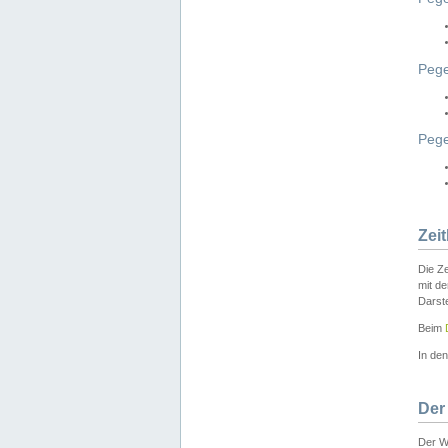
Pege
Peg
Zei
Die Ze
mit d
Darst
Beim
In de
Der
Der W