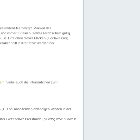
esländern festgelegte Marken des
Sind immer für einen Gewässerabschnitt gültig.
. Bei Erreichen dieser Marken (Hochwasser)
erabschnitt in Kraft bzw. werden bei
tem
. Siehe auch die Informationen zum
 (z.B bei anhaltenden ablandigen Winden in der
drigster Gezeitenwasserstande (NGzW) bzw. "Lowest