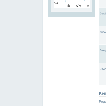
Gewä
Ausw
Gangl
Down
Ken
Pege