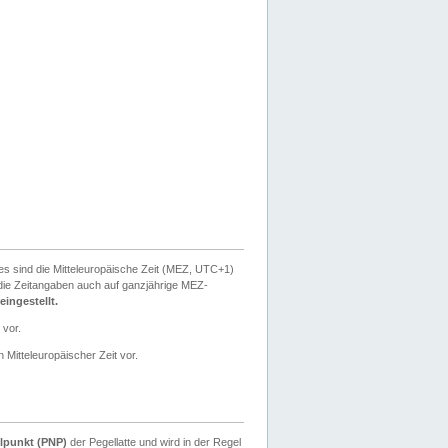
ies sind die Mitteleuropäische Zeit (MEZ, UTC+1)
ie Zeitangaben auch auf ganzjährige MEZ-
ingestellt.
 vor.
 Mitteleuropäischer Zeit vor.
lpunkt (PNP)
der Pegellatte und wird in der Regel