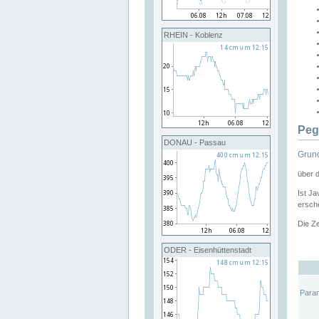
RHEIN - Koblenz
Peg
DONAU - Passau
Grund
über 
Ist Ja
ersche
Die Ze
ODER - Eisenhüttenstadt
Para