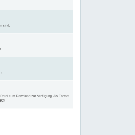
n sind.
n.
n.
p Datei zum Download zur Verfügung. Als Format
MEZ!