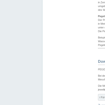
in Ze
umgeb
des W
Pegel
Der P
in Me
unter
Die Pe
Beisp
Wasse
Pegeln
Dow
PEGEL
Bei d
Messf
Die M
jeweil
ℹ️ F