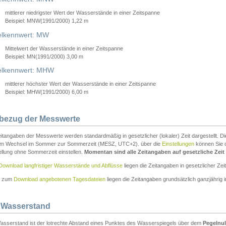
mittlerer niedrigster Wert der Wasserstände in einer Zeitspanne
Beispiel: MNW(1991/2000) 1,22 m
lkennwert: MW
Mittelwert der Wasserstände in einer Zeitspanne
Beispiel: MN(1991/2000) 3,00 m
elkennwert: MHW
mittlerer höchster Wert der Wasserstände in einer Zeitspanne
Beispiel: MHW(1991/2000) 6,00 m
tbezug der Messwerte
itangaben der Messwerte werden standardmäßig in gesetzlicher (lokaler) Zeit dargestellt. D
em Wechsel im Sommer zur Sommerzeit (MESZ, UTC+2). über die
Einstellungen
können Sie d
ellung ohne Sommerzeit einstellen.
Momentan sind alle Zeitangaben auf gesetzliche Zeit e
Download langfristiger Wasserstände und Abflüsse
liegen die Zeitangaben in gesetzlicher Zeit
n zum
Download angebotenen Tagesdateien
liegen die Zeitangaben grundsätzlich ganzjährig in
 Wasserstand
asserstand ist der lotrechte Abstand eines Punktes des Wasserspiegels über dem
Pegelnul