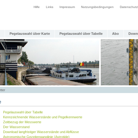
Hilfe
Links
Impressum
Nutzungsbedingungen
Datenschutz
Pegelauswahl über Karte
Pegelauswahl über Tabelle
Abo
Down
tter
e
Pegelauswahl über Tabelle
Kennzeichnende Wasserstände und Pegelkennwerte
Zeitbezug der Messwerte
Der Wasserstand
Download langfristiger Wasserstände und Abflüsse
Astronomische Gezeitenganglinie (Astrotide)