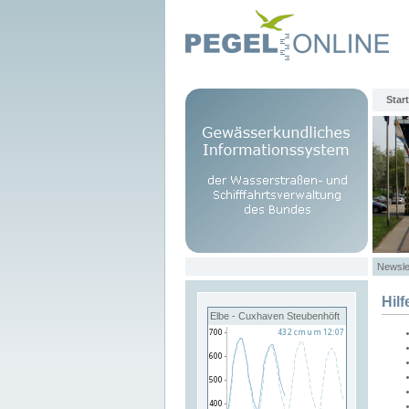
Start
Newsle
Hilf
Elbe - Cuxhaven Steubenhöft