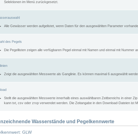
Selektionen im Menü zurückgesetzt.
sserauswahl
Alle Gewässer werden aufgelistet, wenn Daten für den ausgewählten Parameter vorhande
ahl des Pegels
Die Pegellisten zeigen alle verfügbaren Pegel einmal mit Namen und einmal mit Nummer a
inien
Zeigt die ausgewählten Messwerte als Ganglinie. Es können maximal 6 ausgewählt werde
load
Stellt die ausgewählten Messwerte innerhalb eines auswählbaren Zeitbereichs in einer Zi
kann txt, csv oder zrxp verwendet werden. Die Zeitangabe in den Download-Dateien ist 
nzeichnende Wasserstände und Pegelkennwerte
lkennwert: GLW