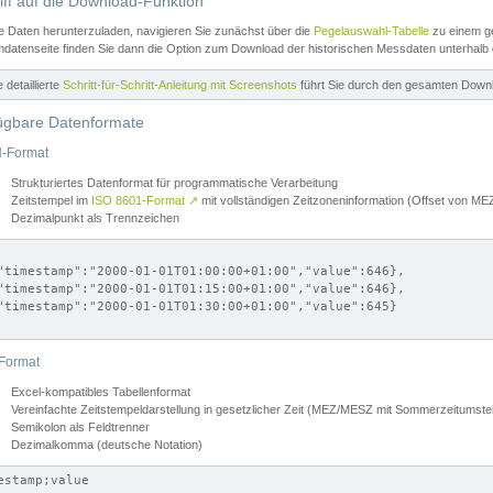
iff auf die Download-Funktion
e Daten herunterzuladen, navigieren Sie zunächst über die
Pegelauswahl-Tabelle
zu einem ge
datenseite finden Sie dann die Option zum Download der historischen Messdaten unterhalb
ne detaillierte
Schritt-für-Schritt-Anleitung mit Screenshots
führt Sie durch den gesamten Down
ügbare Datenformate
-Format
Strukturiertes Datenformat für programmatische Verarbeitung
Zeitstempel im
ISO 8601-Format
↗
mit vollständigen Zeitzoneninformation (Offset von 
Dezimalpunkt als Trennzeichen
"timestamp":"2000-01-01T01:00:00+01:00","value":646},

"timestamp":"2000-01-01T01:15:00+01:00","value":646},

"timestamp":"2000-01-01T01:30:00+01:00","value":645}

Format
Excel-kompatibles Tabellenformat
Vereinfachte Zeitstempeldarstellung in gesetzlicher Zeit (MEZ/MESZ mit Sommerzeitumstel
Semikolon als Feldtrenner
Dezimalkomma (deutsche Notation)
estamp;value
