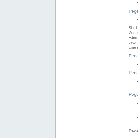
Pege
Sind 
Wasser
Hänge
treten
Unter
Pege
Pege
Pege
Pege