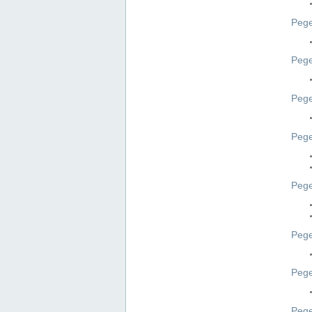
Pege
Pege
Peg
Pege
Pege
Pege
Pege
Peg