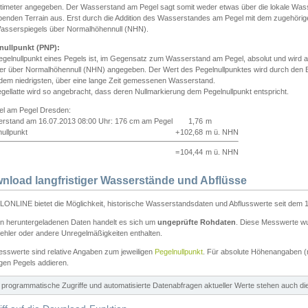
ntimeter angegeben. Der Wasserstand am Pegel sagt somit weder etwas über die lokale Wa
enden Terrain aus. Erst durch die Addition des Wasserstandes am Pegel mit dem zugehörig
asserspiegels über Normalhöhennull (NHN).
nullpunkt (PNP):
egelnullpunkt eines Pegels ist, im Gegensatz zum Wasserstand am Pegel, absolut und wir
ter über Normalhöhennull (NHN) angegeben. Der Wert des Pegelnullpunktes wird durch den Bet
 dem niedrigsten, über eine lange Zeit gemessenen Wasserstand.
gellatte wird so angebracht, dass deren Nullmarkierung dem Pegelnullpunkt entspricht.
iel am Pegel Dresden:
rstand am 16.07.2013 08:00 Uhr: 176 cm am Pegel
1,76
m
ullpunkt
+
102,68
m ü. NHN
=
104,44
m ü. NHN
nload langfristiger Wasserstände und Abflüsse
ONLINE bietet die Möglichkeit, historische Wasserstandsdaten und Abflusswerte seit dem 1
en heruntergeladenen Daten handelt es sich um
ungeprüfte Rohdaten
. Diese Messwerte wur
ehler oder andere Unregelmäßigkeiten enthalten.
esswerte sind relative Angaben zum jeweiligen
Pegelnullpunkt
. Für absolute Höhenangaben 
igen Pegels addieren.
ür programmatische Zugriffe und automatisierte Datenabfragen aktueller Werte stehen auch d