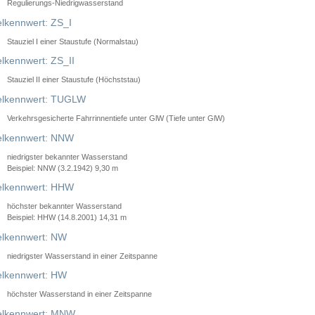
Regulierungs-Niedrigwasserstand
lkennwert: ZS_I
Stauziel I einer Staustufe (Normalstau)
lkennwert: ZS_II
Stauziel II einer Staustufe (Höchststau)
elkennwert: TUGLW
Verkehrsgesicherte Fahrrinnentiefe unter GlW (Tiefe unter GlW)
lkennwert: NNW
niedrigster bekannter Wasserstand
Beispiel: NNW (3.2.1942) 9,30 m
lkennwert: HHW
höchster bekannter Wasserstand
Beispiel: HHW (14.8.2001) 14,31 m
lkennwert: NW
niedrigster Wasserstand in einer Zeitspanne
lkennwert: HW
höchster Wasserstand in einer Zeitspanne
elkennwert: MNW