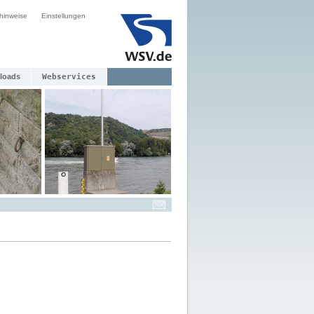
hinweise
Einstellungen
loads
Webservices