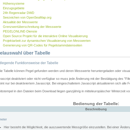
Höhensysteme
Einzugsgebiete
24h Regenradar DWD
Seezeichen von OpenSeaMap.org
Aktualität der Messwerte
Grenzwertüberschreitung der Messwerte
PEGELONLINE-Dienste
Open Source Projekt für die interaktive Online Visualisierung
Projektarbeit zur dynamischen Visualisierung von Messwerten
Generierung von QR-Codes für Pegelstammdatenseiten
elauswahl über Tabelle
legende Funktionsweise der Tabelle
die Tabelle können Pegel gefunden werden und deren Messwerte heruntergeladen oder visuali
vascript deaktiviert oder nicht verfügbar so muss jede Änderung mit der Bestätigung des "Filt
int nur bei deaktiviertem Javascript. Bei eingeschaltetem Javascript aktualisieren sich alle 
itstempel in den Dateien beim Download liegen ganzjährig in mitteleuropäischer Winterzeit vo
Bedienung der Tabelle:
Beschreibung
meter
Hier besteht die Möglichkeit, die auszuwertende Messgröße einzustellen. Bei einer Ände