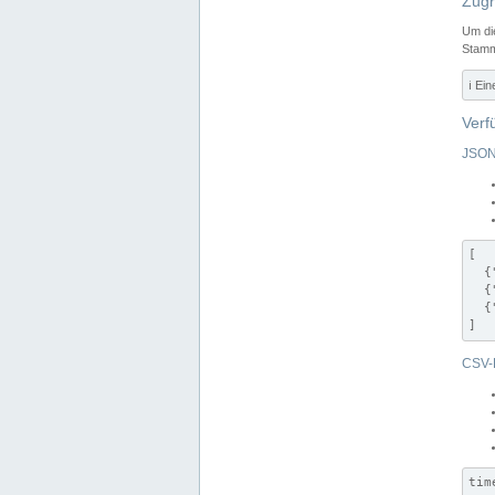
Zugr
Um di
Stamm
ℹ️ Ei
Verf
JSON
[

  {
  {
  {
]
CSV-
tim