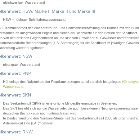
gleichwertiger Wasserstand
lkennwert: HSW, Marke I, Marke II und Marke III
HSW – höchster Schifffahrtswasserstand
in Zusammenarbeit der Wasserstraßen- und Schifffahrtsverwaltung des Bundes mit den Bund
standes an ausgewählten Pegeln und dienen als Richtwerte für den Betrieb der Schifffahrt. 
n von den örtlichen Gegebenheiten ab und sind von Gewässer zu Gewässer unterschiedlich
 unterschiedliche Beschränkungen (z.B. Sperrungen) für die Schifffahrt im jeweiligen Gewäss
schreitung wieder aufgehoben.
lkennwert: NSW
niedrigster Wasserstand
lkennwert: PNP
Höhenlage des Nullpunktes der Pegellatte bezogen auf ein amtlich festgelegtes
Höhensys
Wasserstand
.
lkennwert: SKN
Das Seekartennull (SKN) ist eine örtliche Mindesttiefenangabe in Seekarten.
Das SKN bezieht sich auf die Wassertiefe, die auch bei extemen Niedrigwasserereignissen
deutschen Bucht) kaum noch unterschritten wird.
In Deutschland und den Nordsee-Staaten ist das Seekartennull seit 2005 als örtlich nie
Astronomical Tide (LAT)" definiert.
lkennwert: RNW