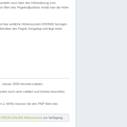
ssertiefe noch über den Höhenbezug zum
en Wert des Pegelnullpunktes erhält man die Höhe
d auf das amtliche Höhensystem DHHN92 bezogen
reiber des Pegels festgelegt und liegt meist
. Januar 2000 herunterzuladen.
den noch nicht validiert und können Ausreißer,
(m ü. NHN) müssen Sie den PNP-Wert des
ie
PEGELONLINE Webservices
zur Verfügung.