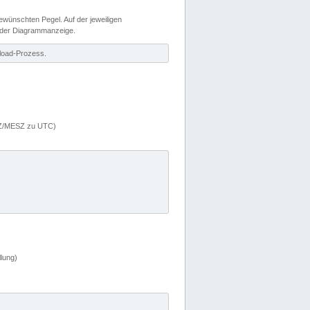
wünschten Pegel. Auf der jeweiligen
 der Diagrammanzeige.
load-Prozess.
MEZ/MESZ zu UTC)
lung)