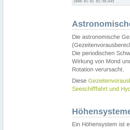
2000-01-01 01:30;645
Astronomische
Die astronomische Gez
(Gezeitenvorausberec
Die periodischen Schw
Wirkung von Mond und
Rotation verursacht.
Diese
Gezeitenvorau
Seeschifffahrt und Hy
Höhensystem
Ein Höhensystem ist e