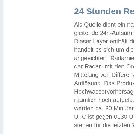
24 Stunden R
Als Quelle dient ein n
gleitende 24h-Aufsum
Dieser Layer enthält
handelt es sich um di
angeeichten“ Radarnie
der Radar- mit den O
Mittelung von Differe
Auflösung. Das Produk
Hochwasservorhersagez
räumlich hoch aufgelö
werden ca. 30 Minuten
UTC ist gegen 0130 UTC
stehen für die letzten