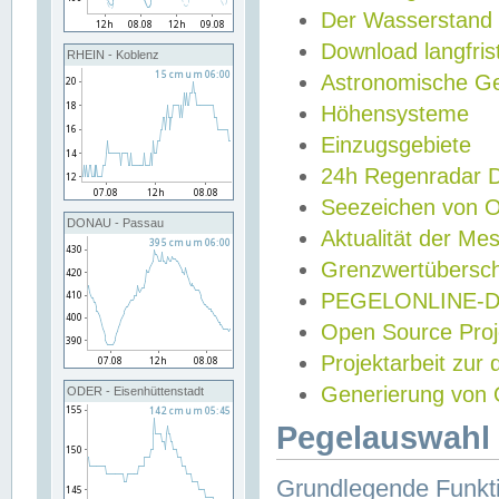
Der Wasserstand
Download langfris
RHEIN - Koblenz
Astronomische Gez
Höhensysteme
Einzugsgebiete
24h Regenradar
Seezeichen von 
DONAU - Passau
Aktualität der Me
Grenzwertübersch
PEGELONLINE-Di
Open Source Projek
Projektarbeit zur
Generierung von 
ODER - Eisenhüttenstadt
Pegelauswahl 
Grundlegende Funkti