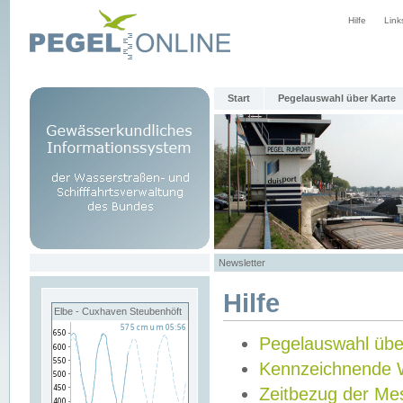
Hilfe
Link
Start
Pegelauswahl über Karte
Newsletter
Hilfe
Elbe - Cuxhaven Steubenhöft
Pegelauswahl übe
Kennzeichnende 
Zeitbezug der Me