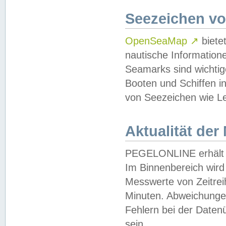
Seezeichen v
OpenSeaMap
↗
biete
nautische Information
Seamarks sind wichtig
Booten und Schiffen i
von Seezeichen wie Le
Aktualität der
PEGELONLINE erhält u
Im Binnenbereich wird 
Messwerte von Zeitreih
Minuten. Abweichungen
Fehlern bei der Daten
sein.