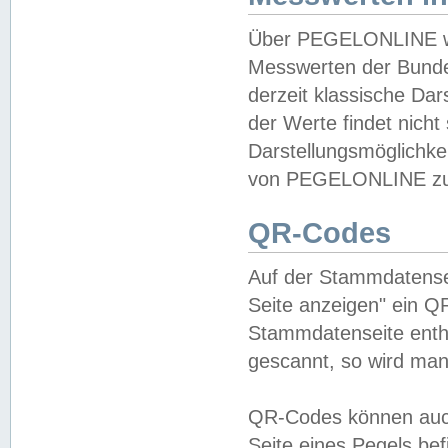
Über PEGELONLINE wer
Messwerten der Bundes
derzeit klassische Da
der Werte findet nicht 
Darstellungsmöglichkei
von PEGELONLINE zu 
QR-Codes
Auf der Stammdatensei
Seite anzeigen" ein Q
Stammdatenseite enthä
gescannt, so wird man
QR-Codes können auc
Seite eines Pegels be