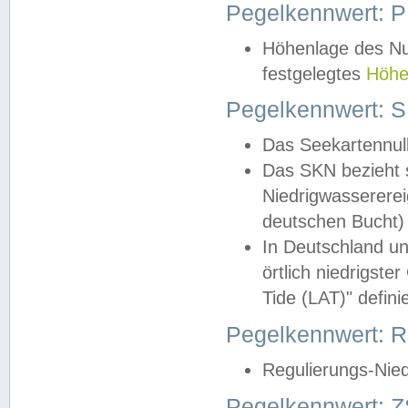
Pegelkennwert: 
Höhenlage des Nul
festgelegtes
Höhe
Pegelkennwert: 
Das Seekartennull
Das SKN bezieht s
Niedrigwassererei
deutschen Bucht) 
In Deutschland un
örtlich niedrigst
Tide (LAT)" definie
Pegelkennwert:
Regulierungs-Nie
Pegelkennwert: Z