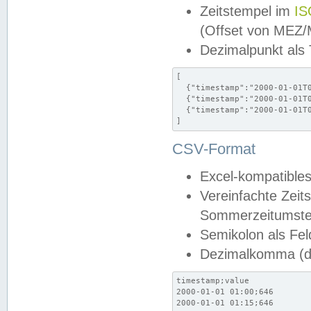
Zeitstempel im
IS
(Offset von MEZ
Dezimalpunkt als
[

  {"timestamp":"2000-01-01T0
  {"timestamp":"2000-01-01T0
  {"timestamp":"2000-01-01T0
]
CSV-Format
Excel-kompatibles
Vereinfachte Zeit
Sommerzeitumstel
Semikolon als Fel
Dezimalkomma (de
timestamp;value

2000-01-01 01:00;646

2000-01-01 01:15;646
