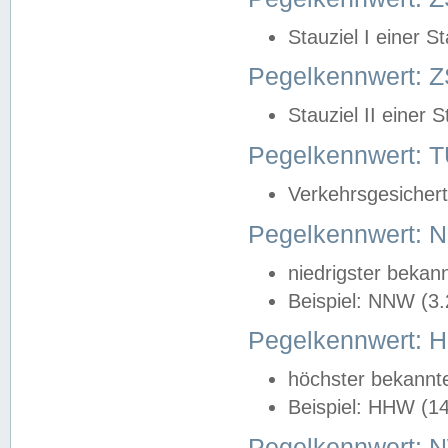
Stauziel I einer S
Pegelkennwert: Z
Stauziel II einer 
Pegelkennwert:
Verkehrsgesichert
Pegelkennwert:
niedrigster bekan
Beispiel: NNW (3
Pegelkennwert:
höchster bekannt
Beispiel: HHW (1
Pegelkennwert: 