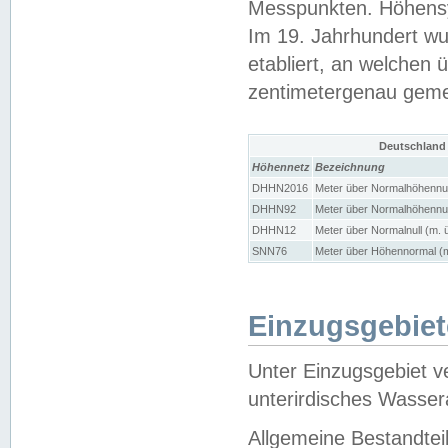
Messpunkten. Höhensy
Im 19. Jahrhundert wu
etabliert, an welchen 
zentimetergenau gem
Deutschland
Höhennetz
Bezeichnung
DHHN2016
Meter über Normalhöhennul
DHHN92
Meter über Normalhöhennul
DHHN12
Meter über Normalnull (m. 
SNN76
Meter über Höhennormal (m
Einzugsgebiet
Unter Einzugsgebiet v
unterirdisches Wasser
Allgemeine Bestandtei