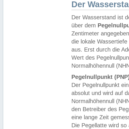
Der Wasserst
Der Wasserstand ist d
über dem
Pegelnullp
Zentimeter angegeben
die lokale Wassertie
aus. Erst durch die A
Wert des Pegelnullpun
Normalhöhennull (NHN
Pegelnullpunkt (PNP)
Der Pegelnullpunkt ei
absolut und wird auf
Normalhöhennull (NHN
den Betreiber des Pege
eine lange Zeit geme
Die Pegellatte wird s