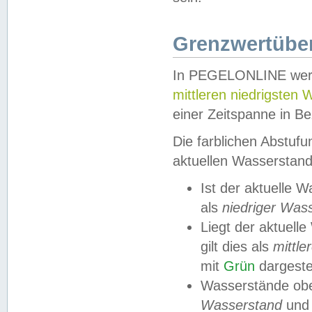
Grenzwertüber
In PEGELONLINE werde
mittleren niedrigsten
einer Zeitspanne in Be
Die farblichen Abstuf
aktuellen Wasserstand
Ist der aktuelle 
als
niedriger Was
Liegt der aktue
gilt dies als
mittle
mit
Grün
dargestel
Wasserstände obe
Wasserstand
und