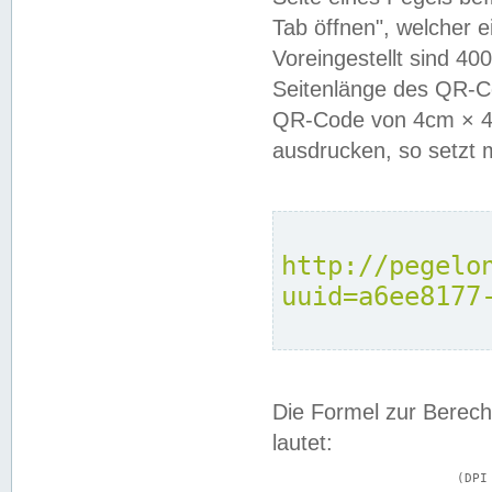
Tab öffnen", welcher 
Voreingestellt sind 4
Seitenlänge des QR-C
QR-Code von 4cm × 4c
ausdrucken, so setzt 
http://pegelo
uuid=a6ee8177
Die Formel zur Berech
lautet:
			(DPI × Druckkantenlänge in cm) ÷ 2,54 = Kantenlänge in Pixel
