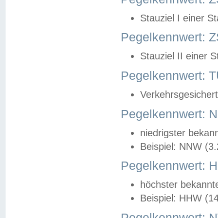
Stauziel I einer S
Pegelkennwert: Z
Stauziel II einer 
Pegelkennwert:
Verkehrsgesichert
Pegelkennwert:
niedrigster bekan
Beispiel: NNW (3
Pegelkennwert:
höchster bekannt
Beispiel: HHW (1
Pegelkennwert: 