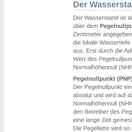
Der Wasserst
Der Wasserstand ist d
über dem
Pegelnullp
Zentimeter angegeben
die lokale Wassertie
aus. Erst durch die A
Wert des Pegelnullpun
Normalhöhennull (NHN
Pegelnullpunkt (PNP)
Der Pegelnullpunkt ei
absolut und wird auf
Normalhöhennull (NHN
den Betreiber des Pege
eine lange Zeit geme
Die Pegellatte wird s