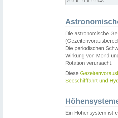
2000-01-01 01:30;645
Astronomische
Die astronomische Gez
(Gezeitenvorausberec
Die periodischen Schw
Wirkung von Mond und
Rotation verursacht.
Diese
Gezeitenvorau
Seeschifffahrt und Hy
Höhensystem
Ein Höhensystem ist e