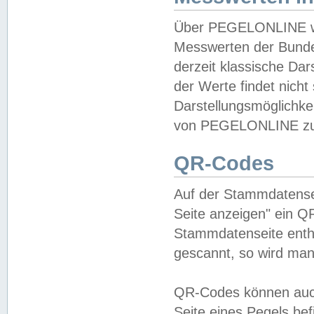
Über PEGELONLINE wer
Messwerten der Bundes
derzeit klassische Da
der Werte findet nicht 
Darstellungsmöglichkei
von PEGELONLINE zu 
QR-Codes
Auf der Stammdatensei
Seite anzeigen" ein Q
Stammdatenseite enthä
gescannt, so wird man
QR-Codes können auc
Seite eines Pegels be