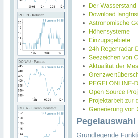
Der Wasserstand
Download langfris
RHEIN - Koblenz
Astronomische Gez
Höhensysteme
Einzugsgebiete
24h Regenradar
Seezeichen von 
DONAU - Passau
Aktualität der Me
Grenzwertübersch
PEGELONLINE-Di
Open Source Projek
Projektarbeit zur
Generierung von 
ODER - Eisenhüttenstadt
Pegelauswahl 
Grundlegende Funkti