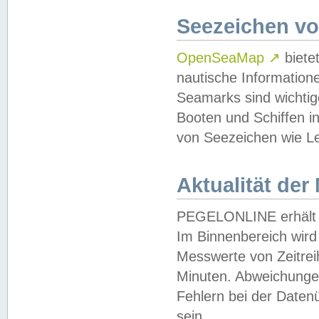
Seezeichen v
OpenSeaMap
↗
biete
nautische Information
Seamarks sind wichtig
Booten und Schiffen i
von Seezeichen wie Le
Aktualität der
PEGELONLINE erhält u
Im Binnenbereich wird 
Messwerte von Zeitreih
Minuten. Abweichungen
Fehlern bei der Daten
sein.