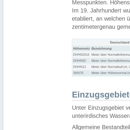
Messpunkten. Höhensy
Im 19. Jahrhundert wu
etabliert, an welchen 
zentimetergenau gem
Deutschland
Höhennetz
Bezeichnung
DHHN2016
Meter über Normalhöhennul
DHHN92
Meter über Normalhöhennul
DHHN12
Meter über Normalnull (m. 
SNN76
Meter über Höhennormal (m
Einzugsgebiet
Unter Einzugsgebiet v
unterirdisches Wasser
Allgemeine Bestandtei