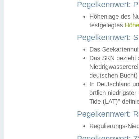
Pegelkennwert: 
Höhenlage des Nul
festgelegtes
Höhe
Pegelkennwert: 
Das Seekartennull
Das SKN bezieht s
Niedrigwassererei
deutschen Bucht) 
In Deutschland un
örtlich niedrigst
Tide (LAT)" definie
Pegelkennwert:
Regulierungs-Nie
Pegelkennwert: Z