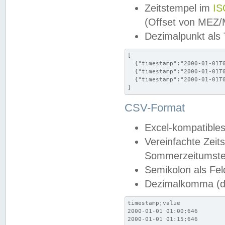
Zeitstempel im
IS
(Offset von MEZ
Dezimalpunkt als
[

  {"timestamp":"2000-01-01T0
  {"timestamp":"2000-01-01T0
  {"timestamp":"2000-01-01T0
]
CSV-Format
Excel-kompatibles
Vereinfachte Zeit
Sommerzeitumstel
Semikolon als Fel
Dezimalkomma (de
timestamp;value

2000-01-01 01:00;646

2000-01-01 01:15;646
