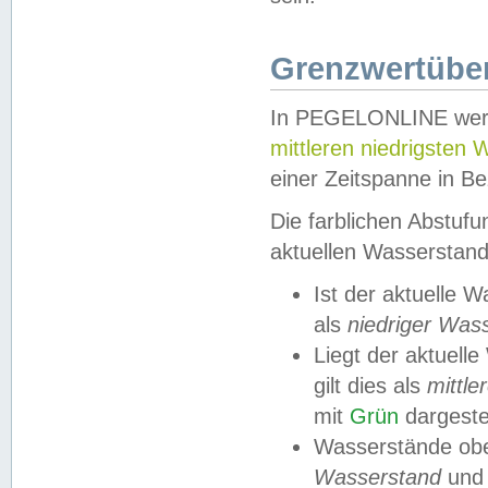
Grenzwertüber
In PEGELONLINE werde
mittleren niedrigsten
einer Zeitspanne in Be
Die farblichen Abstuf
aktuellen Wasserstand
Ist der aktuelle 
als
niedriger Was
Liegt der aktue
gilt dies als
mittle
mit
Grün
dargestel
Wasserstände obe
Wasserstand
und