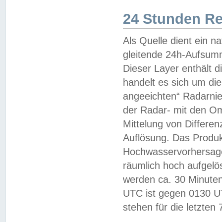
24 Stunden R
Als Quelle dient ein n
gleitende 24h-Aufsum
Dieser Layer enthält
handelt es sich um di
angeeichten“ Radarnie
der Radar- mit den O
Mittelung von Differe
Auflösung. Das Produk
Hochwasservorhersagez
räumlich hoch aufgelö
werden ca. 30 Minuten
UTC ist gegen 0130 UTC
stehen für die letzten