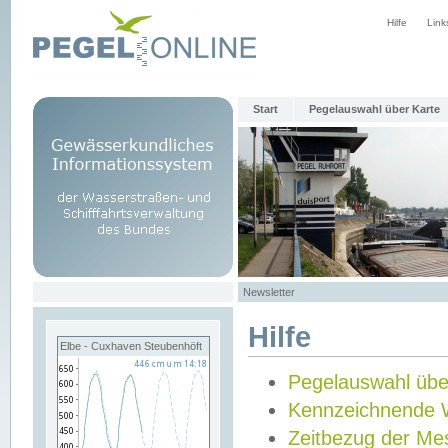
Hilfe
Link
Start
Pegelauswahl über Karte
Newsletter
Hilfe
Elbe - Cuxhaven Steubenhöft
Pegelauswahl übe
Kennzeichnende 
Zeitbezug der Me