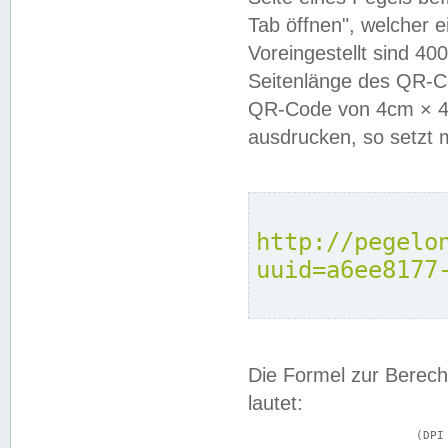
Tab öffnen", welcher 
Voreingestellt sind 4
Seitenlänge des QR-C
QR-Code von 4cm × 4c
ausdrucken, so setzt 
http://pegelo
uuid=a6ee8177
Die Formel zur Berech
lautet:
			(DPI × Druckkantenlänge in cm) ÷ 2,54 = Kantenlänge in Pixel
