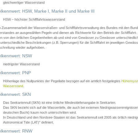
gleichwertiger Wasserstand
lkennwert: HSW, Marke I, Marke II und Marke III
HSW – höchster Schifffahrtswasserstand
in Zusammenarbeit der Wasserstraßen- und Schifffahrtsverwaltung des Bundes mit den Bund
standes an ausgewählten Pegeln und dienen als Richtwerte für den Betrieb der Schifffahrt. 
n von den örtlichen Gegebenheiten ab und sind von Gewässer zu Gewässer unterschiedlich
 unterschiedliche Beschränkungen (z.B. Sperrungen) für die Schifffahrt im jeweiligen Gewäss
schreitung wieder aufgehoben.
lkennwert: NSW
niedrigster Wasserstand
lkennwert: PNP
Höhenlage des Nullpunktes der Pegellatte bezogen auf ein amtlich festgelegtes
Höhensys
Wasserstand
.
lkennwert: SKN
Das Seekartennull (SKN) ist eine örtliche Mindesttiefenangabe in Seekarten.
Das SKN bezieht sich auf die Wassertiefe, die auch bei extemen Niedrigwasserereignissen
deutschen Bucht) kaum noch unterschritten wird.
In Deutschland und den Nordsee-Staaten ist das Seekartennull seit 2005 als örtlich nie
Astronomical Tide (LAT)" definiert.
lkennwert: RNW