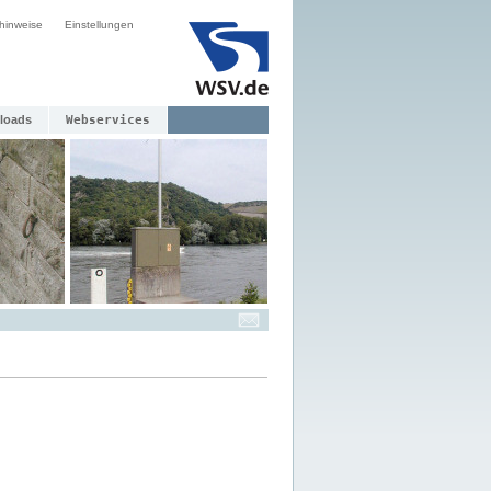
hinweise
Einstellungen
loads
Webservices