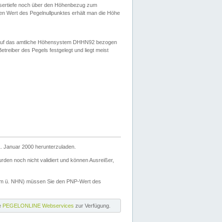
ssertiefe noch über den Höhenbezug zum
en Wert des Pegelnullpunktes erhält man die Höhe
d auf das amtliche Höhensystem DHHN92 bezogen
reiber des Pegels festgelegt und liegt meist
. Januar 2000 herunterzuladen.
den noch nicht validiert und können Ausreißer,
(m ü. NHN) müssen Sie den PNP-Wert des
ie
PEGELONLINE Webservices
zur Verfügung.