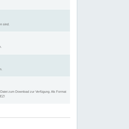
n sind.
n.
n.
p Datei zum Download zur Verfügung. Als Format
MEZ!