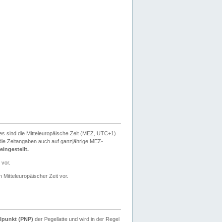
ies sind die Mitteleuropäische Zeit (MEZ, UTC+1)
ie Zeitangaben auch auf ganzjährige MEZ-
ingestellt.
 vor.
 Mitteleuropäischer Zeit vor.
lpunkt (PNP)
der Pegellatte und wird in der Regel