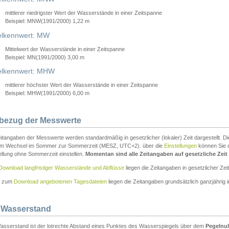
mittlerer niedrigster Wert der Wasserstände in einer Zeitspanne
Beispiel: MNW(1991/2000) 1,22 m
lkennwert: MW
Mittelwert der Wasserstände in einer Zeitspanne
Beispiel: MN(1991/2000) 3,00 m
elkennwert: MHW
mittlerer höchster Wert der Wasserstände in einer Zeitspanne
Beispiel: MHW(1991/2000) 6,00 m
tbezug der Messwerte
itangaben der Messwerte werden standardmäßig in gesetzlicher (lokaler) Zeit dargestellt. D
em Wechsel im Sommer zur Sommerzeit (MESZ, UTC+2). über die
Einstellungen
können Sie d
ellung ohne Sommerzeit einstellen.
Momentan sind alle Zeitangaben auf gesetzliche Zeit e
Download langfristiger Wasserstände und Abflüsse
liegen die Zeitangaben in gesetzlicher Zeit
n zum
Download angebotenen Tagesdateien
liegen die Zeitangaben grundsätzlich ganzjährig in
 Wasserstand
asserstand ist der lotrechte Abstand eines Punktes des Wasserspiegels über dem
Pegelnul