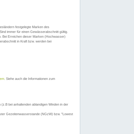
esländern festgelegte Marken des
Sind immer für einen Gewässerabschnitt gültig.
. Bei Erreichen dieser Marken (Hochwasser)
erabschnitt in Kraft bzw. werden bei
tem
. Siehe auch die Informationen zum
 (z.B bei anhaltenden ablandigen Winden in der
drigster Gezeitenwasserstande (NGzW) bzw. "Lowest