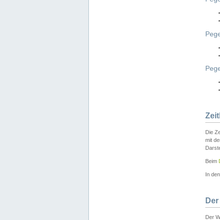
Pege
Peg
Zei
Die Ze
mit d
Darst
Beim
In de
Der
Der W