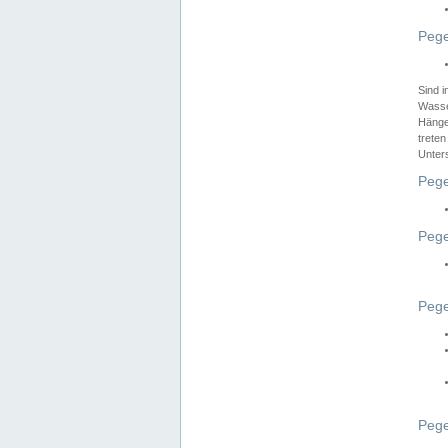
Pege
Sind 
Wasser
Hänge
treten
Unter
Pege
Pege
Pege
Pege