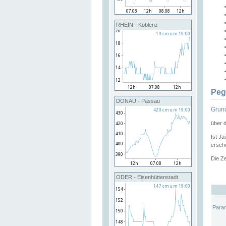
RHEIN - Koblenz
Peg
DONAU - Passau
Grund
über 
Ist Ja
ersche
Die Ze
ODER - Eisenhüttenstadt
Para