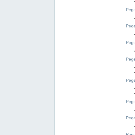
Pege
Pege
Peg
Pege
Pege
Pege
Pege
Peg