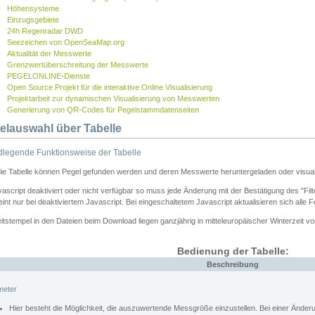
Höhensysteme
Einzugsgebiete
24h Regenradar DWD
Seezeichen von OpenSeaMap.org
Aktualität der Messwerte
Grenzwertüberschreitung der Messwerte
PEGELONLINE-Dienste
Open Source Projekt für die interaktive Online Visualisierung
Projektarbeit zur dynamischen Visualisierung von Messwerten
Generierung von QR-Codes für Pegelstammdatenseiten
elauswahl über Tabelle
legende Funktionsweise der Tabelle
die Tabelle können Pegel gefunden werden und deren Messwerte heruntergeladen oder visuali
vascript deaktiviert oder nicht verfügbar so muss jede Änderung mit der Bestätigung des "Filt
int nur bei deaktiviertem Javascript. Bei eingeschaltetem Javascript aktualisieren sich alle 
itstempel in den Dateien beim Download liegen ganzjährig in mitteleuropäischer Winterzeit vo
Bedienung der Tabelle:
Beschreibung
meter
Hier besteht die Möglichkeit, die auszuwertende Messgröße einzustellen. Bei einer Ände