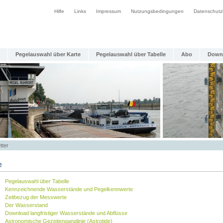
Hilfe
Links
Impressum
Nutzungsbedingungen
Datenschutz
Pegelauswahl über Karte
Pegelauswahl über Tabelle
Abo
Down
tter
e
Pegelauswahl über Tabelle
Kennzeichnende Wasserstände und Pegelkennwerte
Zeitbezug der Messwerte
Der Wasserstand
Download langfristiger Wasserstände und Abflüsse
Astronomische Gezeitenganglinie (Astrotide)