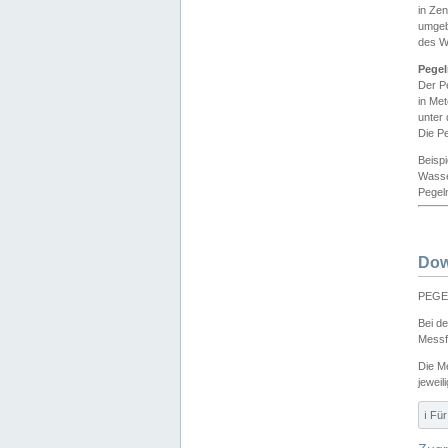
in Ze
umgeb
des W
Pegel
Der P
in Me
unter
Die Pe
Beisp
Wasse
Pegeln
Dow
PEGEL
Bei d
Messf
Die M
jeweil
ℹ️ F