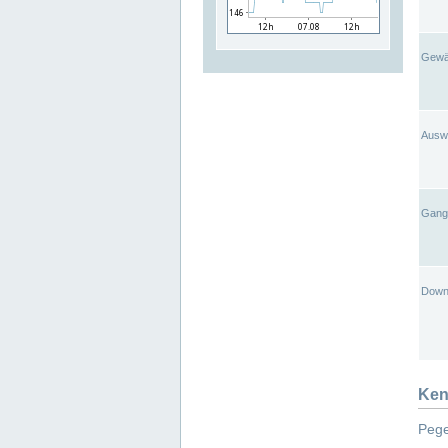
Gewä
Ausw
Gangl
Down
Ken
Pege