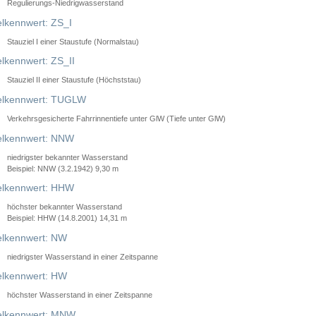
Regulierungs-Niedrigwasserstand
lkennwert: ZS_I
Stauziel I einer Staustufe (Normalstau)
lkennwert: ZS_II
Stauziel II einer Staustufe (Höchststau)
elkennwert: TUGLW
Verkehrsgesicherte Fahrrinnentiefe unter GlW (Tiefe unter GlW)
lkennwert: NNW
niedrigster bekannter Wasserstand
Beispiel: NNW (3.2.1942) 9,30 m
lkennwert: HHW
höchster bekannter Wasserstand
Beispiel: HHW (14.8.2001) 14,31 m
lkennwert: NW
niedrigster Wasserstand in einer Zeitspanne
lkennwert: HW
höchster Wasserstand in einer Zeitspanne
elkennwert: MNW