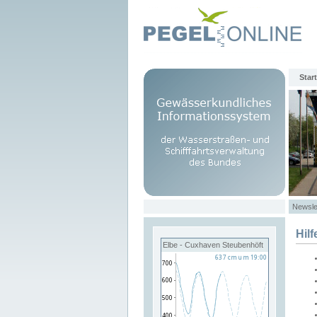
Start
Newsle
Hilf
Elbe - Cuxhaven Steubenhöft