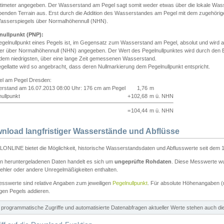
ntimeter angegeben. Der Wasserstand am Pegel sagt somit weder etwas über die lokale Wa
enden Terrain aus. Erst durch die Addition des Wasserstandes am Pegel mit dem zugehörig
asserspiegels über Normalhöhennull (NHN).
nullpunkt (PNP):
egelnullpunkt eines Pegels ist, im Gegensatz zum Wasserstand am Pegel, absolut und wir
ter über Normalhöhennull (NHN) angegeben. Der Wert des Pegelnullpunktes wird durch den Bet
 dem niedrigsten, über eine lange Zeit gemessenen Wasserstand.
gellatte wird so angebracht, dass deren Nullmarkierung dem Pegelnullpunkt entspricht.
iel am Pegel Dresden:
rstand am 16.07.2013 08:00 Uhr: 176 cm am Pegel
1,76
m
ullpunkt
+
102,68
m ü. NHN
=
104,44
m ü. NHN
nload langfristiger Wasserstände und Abflüsse
ONLINE bietet die Möglichkeit, historische Wasserstandsdaten und Abflusswerte seit dem 1
en heruntergeladenen Daten handelt es sich um
ungeprüfte Rohdaten
. Diese Messwerte wur
ehler oder andere Unregelmäßigkeiten enthalten.
esswerte sind relative Angaben zum jeweiligen
Pegelnullpunkt
. Für absolute Höhenangaben 
igen Pegels addieren.
ür programmatische Zugriffe und automatisierte Datenabfragen aktueller Werte stehen auch d