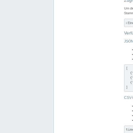
Zugr
Um di
Stamm
ℹ️ Ei
Verf
JSON
[

  {
  {
  {
]
CSV-
tim