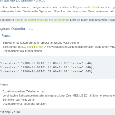
iff auf die Download-Funktion
e Daten herunterzuladen, navigieren Sie zunächst über die
Pegelauswahl-Tabelle
zu einem ge
datenseite finden Sie dann die Option zum Download der historischen Messdaten unterhalb
ne detaillierte
Schritt-für-Schritt-Anleitung mit Screenshots
führt Sie durch den gesamten Down
ügbare Datenformate
-Format
Strukturiertes Datenformat für programmatische Verarbeitung
Zeitstempel im
ISO 8601-Format
↗
mit vollständigen Zeitzoneninformation (Offset von 
Dezimalpunkt als Trennzeichen
"timestamp":"2000-01-01T01:00:00+01:00","value":646},

"timestamp":"2000-01-01T01:15:00+01:00","value":646},

"timestamp":"2000-01-01T01:30:00+01:00","value":645}

Format
Excel-kompatibles Tabellenformat
Vereinfachte Zeitstempeldarstellung in gesetzlicher Zeit (MEZ/MESZ mit Sommerzeitumstel
Semikolon als Feldtrenner
Dezimalkomma (deutsche Notation)
estamp;value
