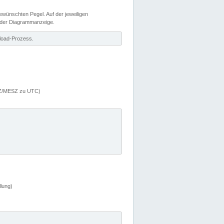
wünschten Pegel. Auf der jeweiligen
 der Diagrammanzeige.
load-Prozess.
MEZ/MESZ zu UTC)
lung)