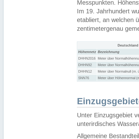
Messpunkten. Höhensy
Im 19. Jahrhundert wu
etabliert, an welchen 
zentimetergenau gem
Deutschland
Höhennetz
Bezeichnung
DHHN2016
Meter über Normalhöhennul
DHHN92
Meter über Normalhöhennul
DHHN12
Meter über Normalnull (m. 
SNN76
Meter über Höhennormal (m
Einzugsgebiet
Unter Einzugsgebiet v
unterirdisches Wasser
Allgemeine Bestandtei