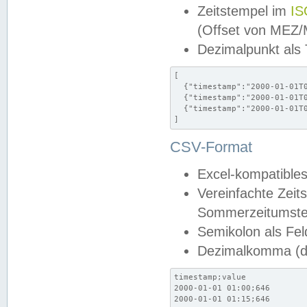
Zeitstempel im
IS
(Offset von MEZ
Dezimalpunkt als
[

  {"timestamp":"2000-01-01T0
  {"timestamp":"2000-01-01T0
  {"timestamp":"2000-01-01T0
]
CSV-Format
Excel-kompatibles
Vereinfachte Zeit
Sommerzeitumstel
Semikolon als Fel
Dezimalkomma (de
timestamp;value

2000-01-01 01:00;646

2000-01-01 01:15;646
