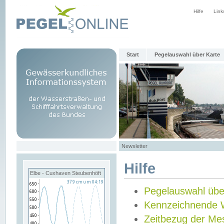
Hilfe
Link
Start
Pegelauswahl über Karte
Newsletter
Hilfe
Elbe - Cuxhaven Steubenhöft
Pegelauswahl übe
Kennzeichnende 
Zeitbezug der Me