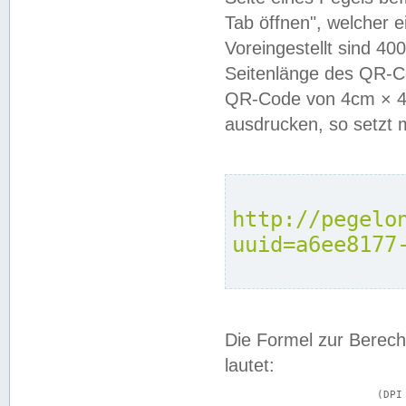
Tab öffnen", welcher 
Voreingestellt sind 4
Seitenlänge des QR-C
QR-Code von 4cm × 4c
ausdrucken, so setzt 
http://pegelo
uuid=a6ee8177
Die Formel zur Berech
lautet:
			(DPI × Druckkantenlänge in cm) ÷ 2,54 = Kantenlänge in Pixel
