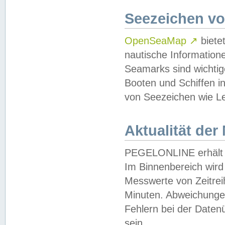
Seezeichen v
OpenSeaMap
↗
biete
nautische Information
Seamarks sind wichtig
Booten und Schiffen i
von Seezeichen wie Le
Aktualität der
PEGELONLINE erhält u
Im Binnenbereich wird 
Messwerte von Zeitreih
Minuten. Abweichungen
Fehlern bei der Daten
sein.