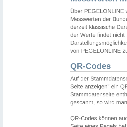
Über PEGELONLINE wer
Messwerten der Bundes
derzeit klassische Da
der Werte findet nicht 
Darstellungsmöglichkei
von PEGELONLINE zu 
QR-Codes
Auf der Stammdatensei
Seite anzeigen" ein Q
Stammdatenseite enthä
gescannt, so wird man
QR-Codes können auc
Seite eines Pegels be