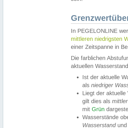
Grenzwertüber
In PEGELONLINE werde
mittleren niedrigsten
einer Zeitspanne in Be
Die farblichen Abstuf
aktuellen Wasserstand
Ist der aktuelle 
als
niedriger Was
Liegt der aktue
gilt dies als
mittle
mit
Grün
dargestel
Wasserstände obe
Wasserstand
und