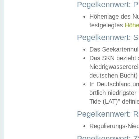
Pegelkennwert: 
Höhenlage des Nul
festgelegtes
Höhe
Pegelkennwert: 
Das Seekartennull
Das SKN bezieht s
Niedrigwassererei
deutschen Bucht) 
In Deutschland un
örtlich niedrigst
Tide (LAT)" definie
Pegelkennwert:
Regulierungs-Nie
Pegelkennwert: Z