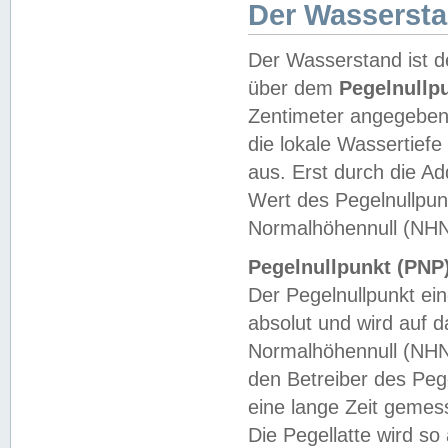
Der Wasserst
Der Wasserstand ist d
über dem
Pegelnullp
Zentimeter angegeben
die lokale Wassertie
aus. Erst durch die A
Wert des Pegelnullpun
Normalhöhennull (NHN
Pegelnullpunkt (PNP)
Der Pegelnullpunkt ei
absolut und wird auf
Normalhöhennull (NHN
den Betreiber des Pege
eine lange Zeit geme
Die Pegellatte wird s