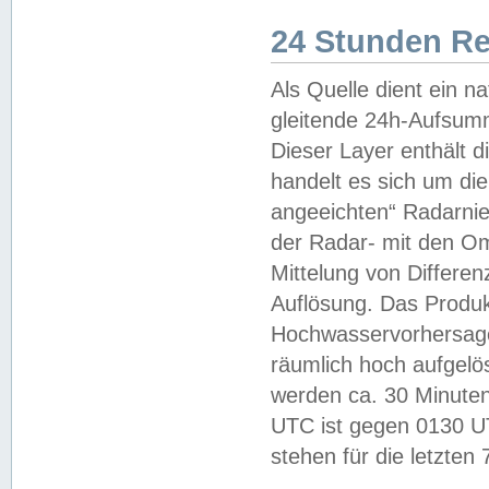
24 Stunden R
Als Quelle dient ein n
gleitende 24h-Aufsum
Dieser Layer enthält
handelt es sich um di
angeeichten“ Radarnie
der Radar- mit den O
Mittelung von Differe
Auflösung. Das Produk
Hochwasservorhersagez
räumlich hoch aufgelö
werden ca. 30 Minuten
UTC ist gegen 0130 UTC
stehen für die letzten