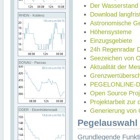
Der Wasserstand
Download langfris
RHEIN - Koblenz
Astronomische Gez
Höhensysteme
Einzugsgebiete
24h Regenradar
Seezeichen von 
DONAU - Passau
Aktualität der Me
Grenzwertübersch
PEGELONLINE-Di
Open Source Projek
Projektarbeit zur
Generierung von 
ODER - Eisenhüttenstadt
Pegelauswahl 
Grundlegende Funkti