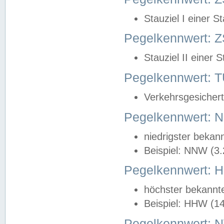
Stauziel I einer S
Pegelkennwert: Z
Stauziel II einer 
Pegelkennwert:
Verkehrsgesichert
Pegelkennwert:
niedrigster bekan
Beispiel: NNW (3
Pegelkennwert:
höchster bekannt
Beispiel: HHW (1
Pegelkennwert: 