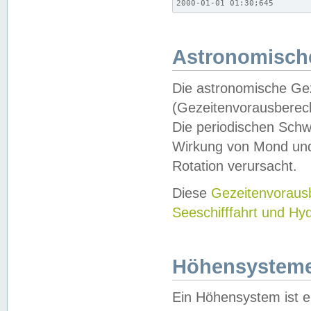
2000-01-01 01:30;645
Astronomische
Die astronomische Gez
(Gezeitenvorausberec
Die periodischen Schw
Wirkung von Mond und
Rotation verursacht.
Diese
Gezeitenvorau
Seeschifffahrt und Hy
Höhensystem
Ein Höhensystem ist e