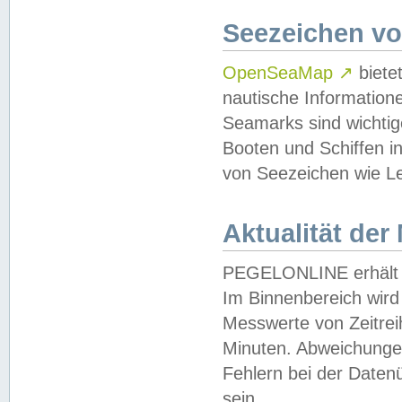
Seezeichen v
OpenSeaMap
↗
biete
nautische Information
Seamarks sind wichtig
Booten und Schiffen i
von Seezeichen wie Le
Aktualität der
PEGELONLINE erhält u
Im Binnenbereich wird 
Messwerte von Zeitreih
Minuten. Abweichungen
Fehlern bei der Daten
sein.