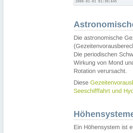
2000-01-01 01:30;645
Astronomische
Die astronomische Gez
(Gezeitenvorausberec
Die periodischen Schw
Wirkung von Mond und
Rotation verursacht.
Diese
Gezeitenvorau
Seeschifffahrt und Hy
Höhensystem
Ein Höhensystem ist e