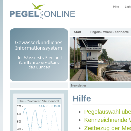
Hilfe
Link
Start
Pegelauswahl über Karte
Newsletter
Hilfe
Elbe - Cuxhaven Steubenhöft
Pegelauswahl übe
Kennzeichnende 
Zeitbezug der Me