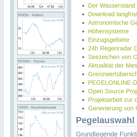
Der Wasserstand
Download langfris
RHEIN - Koblenz
Astronomische Gez
Höhensysteme
Einzugsgebiete
24h Regenradar
Seezeichen von 
DONAU - Passau
Aktualität der Me
Grenzwertübersch
PEGELONLINE-Di
Open Source Projek
Projektarbeit zur
Generierung von 
ODER - Eisenhüttenstadt
Pegelauswahl 
Grundlegende Funkti