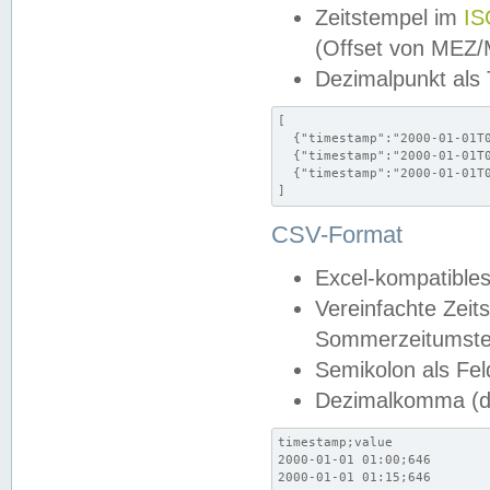
Zeitstempel im
IS
(Offset von MEZ
Dezimalpunkt als
[

  {"timestamp":"2000-01-01T0
  {"timestamp":"2000-01-01T0
  {"timestamp":"2000-01-01T0
]
CSV-Format
Excel-kompatibles
Vereinfachte Zeit
Sommerzeitumstel
Semikolon als Fel
Dezimalkomma (de
timestamp;value

2000-01-01 01:00;646

2000-01-01 01:15;646
