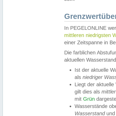
Grenzwertüber
In PEGELONLINE werde
mittleren niedrigsten
einer Zeitspanne in Be
Die farblichen Abstuf
aktuellen Wasserstand
Ist der aktuelle 
als
niedriger Was
Liegt der aktue
gilt dies als
mittle
mit
Grün
dargestel
Wasserstände obe
Wasserstand
und