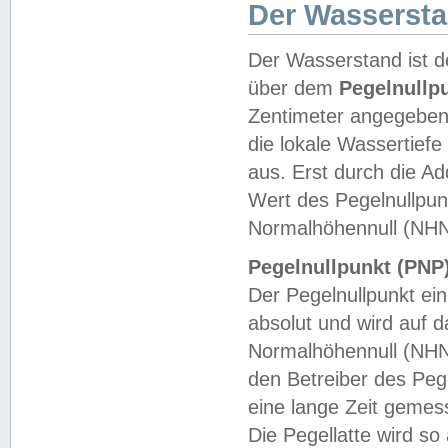
Der Wasserst
Der Wasserstand ist d
über dem
Pegelnullp
Zentimeter angegeben
die lokale Wassertie
aus. Erst durch die A
Wert des Pegelnullpun
Normalhöhennull (NHN
Pegelnullpunkt (PNP)
Der Pegelnullpunkt ei
absolut und wird auf
Normalhöhennull (NHN
den Betreiber des Pege
eine lange Zeit geme
Die Pegellatte wird s