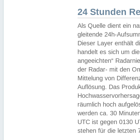
24 Stunden R
Als Quelle dient ein n
gleitende 24h-Aufsum
Dieser Layer enthält
handelt es sich um di
angeeichten“ Radarnie
der Radar- mit den O
Mittelung von Differe
Auflösung. Das Produk
Hochwasservorhersagez
räumlich hoch aufgelö
werden ca. 30 Minuten
UTC ist gegen 0130 UTC
stehen für die letzten