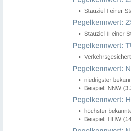
Stauziel I einer S
Pegelkennwert: Z
Stauziel II einer 
Pegelkennwert:
Verkehrsgesichert
Pegelkennwert:
niedrigster bekan
Beispiel: NNW (3
Pegelkennwert:
höchster bekannt
Beispiel: HHW (1
Pegelkennwert: 