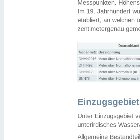
Messpunkten. Höhensy
Im 19. Jahrhundert wu
etabliert, an welchen 
zentimetergenau gem
Deutschland
Höhennetz
Bezeichnung
DHHN2016
Meter über Normalhöhennul
DHHN92
Meter über Normalhöhennul
DHHN12
Meter über Normalnull (m. 
SNN76
Meter über Höhennormal (m
Einzugsgebiet
Unter Einzugsgebiet v
unterirdisches Wasser
Allgemeine Bestandtei