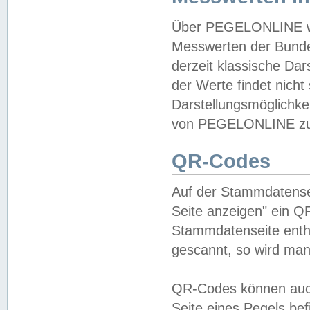
Über PEGELONLINE wer
Messwerten der Bundes
derzeit klassische Da
der Werte findet nicht 
Darstellungsmöglichkei
von PEGELONLINE zu 
QR-Codes
Auf der Stammdatensei
Seite anzeigen" ein Q
Stammdatenseite enthä
gescannt, so wird man
QR-Codes können auc
Seite eines Pegels be