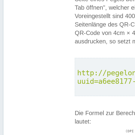
Tab öffnen", welcher 
Voreingestellt sind 4
Seitenlänge des QR-C
QR-Code von 4cm × 4c
ausdrucken, so setzt 
http://pegelo
uuid=a6ee8177
Die Formel zur Berech
lautet:
			(DPI × Druckkantenlänge in cm) ÷ 2,54 = Kantenlänge in Pixel
