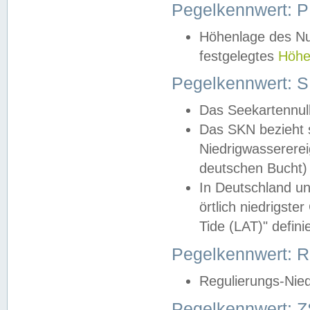
Pegelkennwert: 
Höhenlage des Nul
festgelegtes
Höhe
Pegelkennwert: 
Das Seekartennull
Das SKN bezieht s
Niedrigwassererei
deutschen Bucht) 
In Deutschland un
örtlich niedrigst
Tide (LAT)" definie
Pegelkennwert:
Regulierungs-Nie
Pegelkennwert: Z