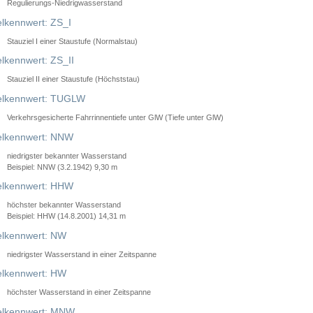
Regulierungs-Niedrigwasserstand
lkennwert: ZS_I
Stauziel I einer Staustufe (Normalstau)
lkennwert: ZS_II
Stauziel II einer Staustufe (Höchststau)
elkennwert: TUGLW
Verkehrsgesicherte Fahrrinnentiefe unter GlW (Tiefe unter GlW)
lkennwert: NNW
niedrigster bekannter Wasserstand
Beispiel: NNW (3.2.1942) 9,30 m
lkennwert: HHW
höchster bekannter Wasserstand
Beispiel: HHW (14.8.2001) 14,31 m
lkennwert: NW
niedrigster Wasserstand in einer Zeitspanne
lkennwert: HW
höchster Wasserstand in einer Zeitspanne
elkennwert: MNW