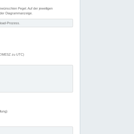
wünschten Pegel. Auf der jeweiligen
 der Diagrammanzeige.
load-Prozess.
MEZ/MESZ zu UTC)
lung)