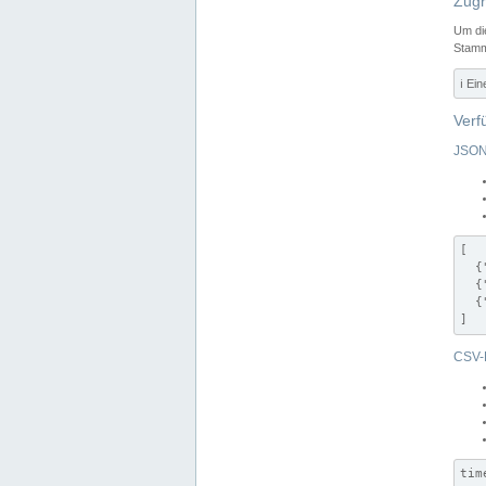
Zugr
Um di
Stamm
ℹ️ Ei
Verf
JSON
[

  {
  {
  {
]
CSV-
tim