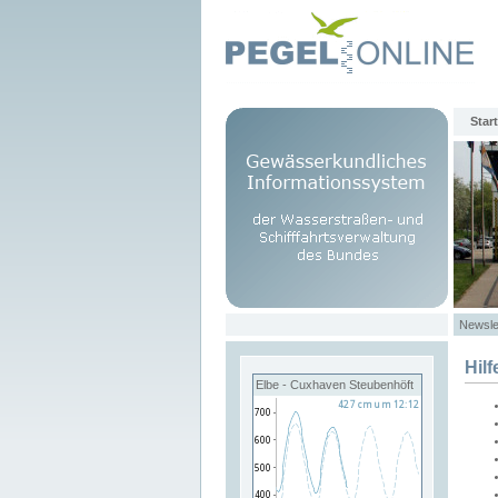
Start
Newsle
Hilf
Elbe - Cuxhaven Steubenhöft