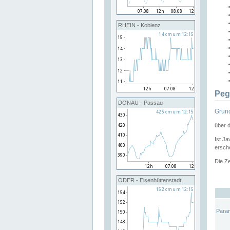
RHEIN - Koblenz
Peg
DONAU - Passau
Grund
über 
Ist Ja
ersche
Die Ze
ODER - Eisenhüttenstadt
Para