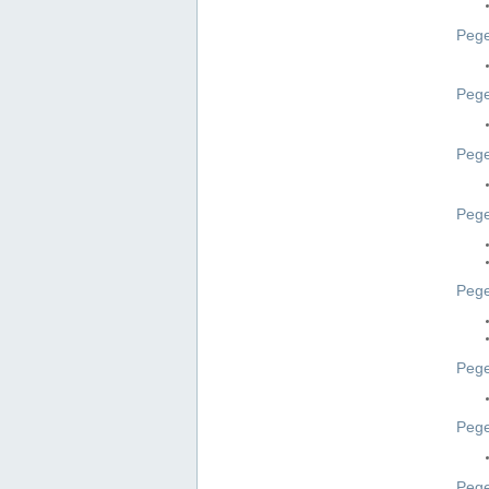
Pege
Pege
Peg
Pege
Pege
Pege
Pege
Peg