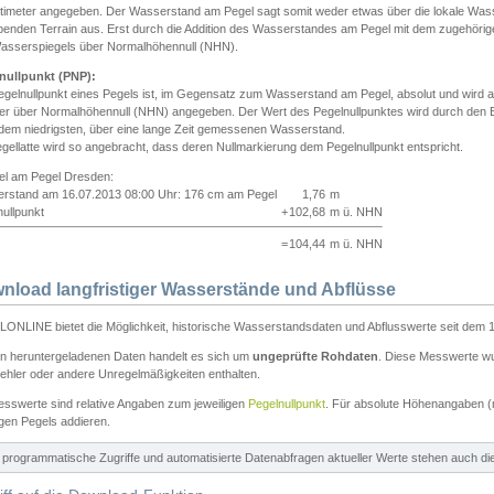
ntimeter angegeben. Der Wasserstand am Pegel sagt somit weder etwas über die lokale Wa
enden Terrain aus. Erst durch die Addition des Wasserstandes am Pegel mit dem zugehörig
asserspiegels über Normalhöhennull (NHN).
nullpunkt (PNP):
egelnullpunkt eines Pegels ist, im Gegensatz zum Wasserstand am Pegel, absolut und wir
ter über Normalhöhennull (NHN) angegeben. Der Wert des Pegelnullpunktes wird durch den Bet
 dem niedrigsten, über eine lange Zeit gemessenen Wasserstand.
gellatte wird so angebracht, dass deren Nullmarkierung dem Pegelnullpunkt entspricht.
iel am Pegel Dresden:
rstand am 16.07.2013 08:00 Uhr: 176 cm am Pegel
1,76
m
ullpunkt
+
102,68
m ü. NHN
=
104,44
m ü. NHN
nload langfristiger Wasserstände und Abflüsse
ONLINE bietet die Möglichkeit, historische Wasserstandsdaten und Abflusswerte seit dem 1
en heruntergeladenen Daten handelt es sich um
ungeprüfte Rohdaten
. Diese Messwerte wur
ehler oder andere Unregelmäßigkeiten enthalten.
esswerte sind relative Angaben zum jeweiligen
Pegelnullpunkt
. Für absolute Höhenangaben 
igen Pegels addieren.
ür programmatische Zugriffe und automatisierte Datenabfragen aktueller Werte stehen auch d