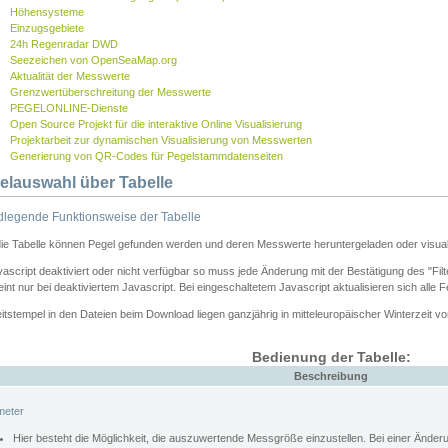
Höhensysteme
Einzugsgebiete
24h Regenradar DWD
Seezeichen von OpenSeaMap.org
Aktualität der Messwerte
Grenzwertüberschreitung der Messwerte
PEGELONLINE-Dienste
Open Source Projekt für die interaktive Online Visualisierung
Projektarbeit zur dynamischen Visualisierung von Messwerten
Generierung von QR-Codes für Pegelstammdatenseiten
elauswahl über Tabelle
legende Funktionsweise der Tabelle
die Tabelle können Pegel gefunden werden und deren Messwerte heruntergeladen oder visuali
vascript deaktiviert oder nicht verfügbar so muss jede Änderung mit der Bestätigung des "Filt
int nur bei deaktiviertem Javascript. Bei eingeschaltetem Javascript aktualisieren sich alle 
itstempel in den Dateien beim Download liegen ganzjährig in mitteleuropäischer Winterzeit vo
Bedienung der Tabelle:
Beschreibung
meter
Hier besteht die Möglichkeit, die auszuwertende Messgröße einzustellen. Bei einer Ände