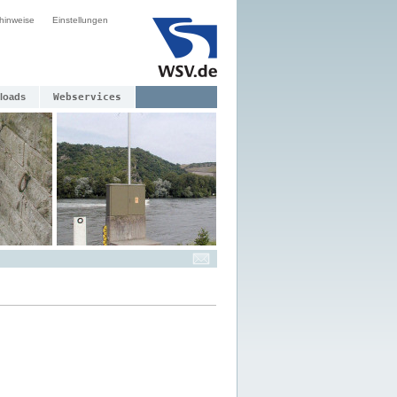
hinweise
Einstellungen
loads
Webservices