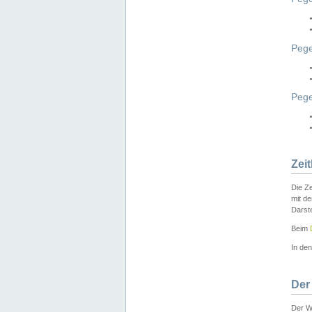
Pege
Peg
Zei
Die Ze
mit d
Darst
Beim
In de
Der
Der W