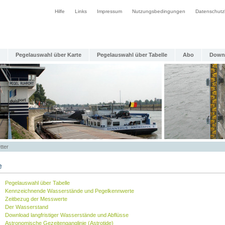
Hilfe
Links
Impressum
Nutzungsbedingungen
Datenschutz
Pegelauswahl über Karte
Pegelauswahl über Tabelle
Abo
Down
tter
e
Pegelauswahl über Tabelle
Kennzeichnende Wasserstände und Pegelkennwerte
Zeitbezug der Messwerte
Der Wasserstand
Download langfristiger Wasserstände und Abflüsse
Astronomische Gezeitenganglinie (Astrotide)