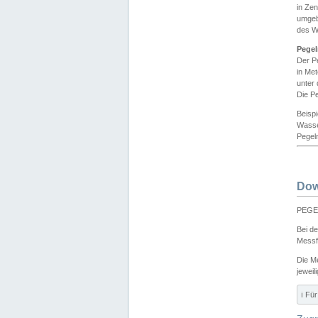
in Ze
umgeb
des W
Pegel
Der P
in Me
unter
Die Pe
Beisp
Wasse
Pegeln
Dow
PEGEL
Bei d
Messf
Die M
jeweil
ℹ️ F