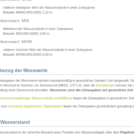
mittlerer niedrigster Wert der Wasserstände in einer Zeitspanne
Beispiel: MNW(1991/2000) 1,22 m
lkennwert: MW
Mittelwert der Wasserstände in einer Zeitspanne
Beispiel: MN(1991/2000) 3,00 m
elkennwert: MHW
mittlerer höchster Wert der Wasserstände in einer Zeitspanne
Beispiel: MHW(1991/2000) 6,00 m
tbezug der Messwerte
itangaben der Messwerte werden standardmäßig in gesetzlicher (lokaler) Zeit dargestellt. D
em Wechsel im Sommer zur Sommerzeit (MESZ, UTC+2). über die
Einstellungen
können Sie d
ellung ohne Sommerzeit einstellen.
Momentan sind alle Zeitangaben auf gesetzliche Zeit e
Download langfristiger Wasserstände und Abflüsse
liegen die Zeitangaben in gesetzlicher Zeit
n zum
Download angebotenen Tagesdateien
liegen die Zeitangaben grundsätzlich ganzjährig in
 Wasserstand
asserstand ist der lotrechte Abstand eines Punktes des Wasserspiegels über dem
Pegelnul