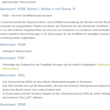
gleichwertiger Wasserstand
lkennwert: HSW, Marke I, Marke II und Marke III
HSW – höchster Schifffahrtswasserstand
in Zusammenarbeit der Wasserstraßen- und Schifffahrtsverwaltung des Bundes mit den Bund
standes an ausgewählten Pegeln und dienen als Richtwerte für den Betrieb der Schifffahrt. 
n von den örtlichen Gegebenheiten ab und sind von Gewässer zu Gewässer unterschiedlich
 unterschiedliche Beschränkungen (z.B. Sperrungen) für die Schifffahrt im jeweiligen Gewäss
schreitung wieder aufgehoben.
lkennwert: NSW
niedrigster Wasserstand
lkennwert: PNP
Höhenlage des Nullpunktes der Pegellatte bezogen auf ein amtlich festgelegtes
Höhensys
Wasserstand
.
lkennwert: SKN
Das Seekartennull (SKN) ist eine örtliche Mindesttiefenangabe in Seekarten.
Das SKN bezieht sich auf die Wassertiefe, die auch bei extemen Niedrigwasserereignissen
deutschen Bucht) kaum noch unterschritten wird.
In Deutschland und den Nordsee-Staaten ist das Seekartennull seit 2005 als örtlich nie
Astronomical Tide (LAT)" definiert.
lkennwert: RNW