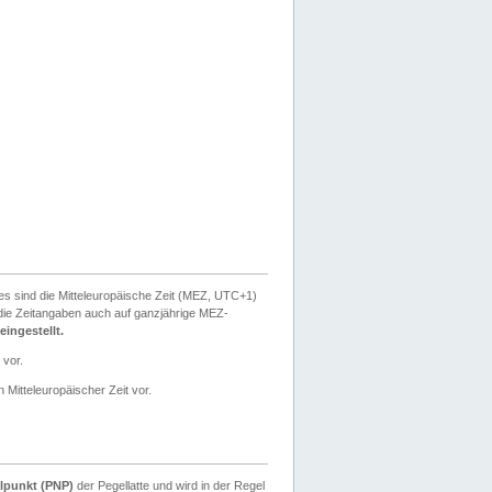
ies sind die Mitteleuropäische Zeit (MEZ, UTC+1)
ie Zeitangaben auch auf ganzjährige MEZ-
ingestellt.
 vor.
 Mitteleuropäischer Zeit vor.
lpunkt (PNP)
der Pegellatte und wird in der Regel