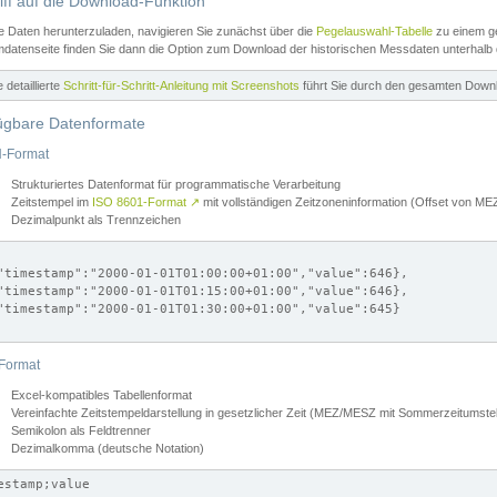
iff auf die Download-Funktion
e Daten herunterzuladen, navigieren Sie zunächst über die
Pegelauswahl-Tabelle
zu einem ge
datenseite finden Sie dann die Option zum Download der historischen Messdaten unterhalb
ne detaillierte
Schritt-für-Schritt-Anleitung mit Screenshots
führt Sie durch den gesamten Down
ügbare Datenformate
-Format
Strukturiertes Datenformat für programmatische Verarbeitung
Zeitstempel im
ISO 8601-Format
↗
mit vollständigen Zeitzoneninformation (Offset von 
Dezimalpunkt als Trennzeichen
"timestamp":"2000-01-01T01:00:00+01:00","value":646},

"timestamp":"2000-01-01T01:15:00+01:00","value":646},

"timestamp":"2000-01-01T01:30:00+01:00","value":645}

Format
Excel-kompatibles Tabellenformat
Vereinfachte Zeitstempeldarstellung in gesetzlicher Zeit (MEZ/MESZ mit Sommerzeitumstel
Semikolon als Feldtrenner
Dezimalkomma (deutsche Notation)
estamp;value
