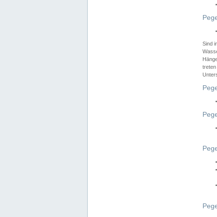
Pege
Sind 
Wasser
Hänge
treten
Unter
Pege
Pege
Pege
Pege