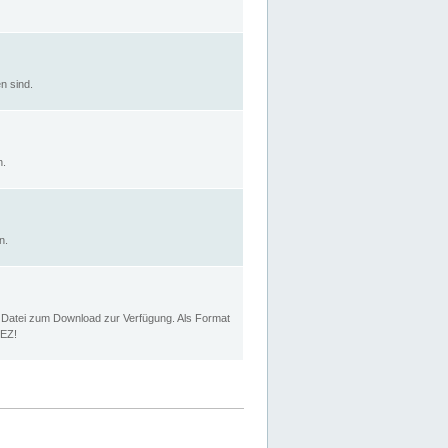
n sind.
n.
n.
p Datei zum Download zur Verfügung. Als Format
MEZ!