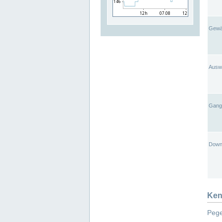
Gewä
Ausw
Gangl
Down
Ken
Pege