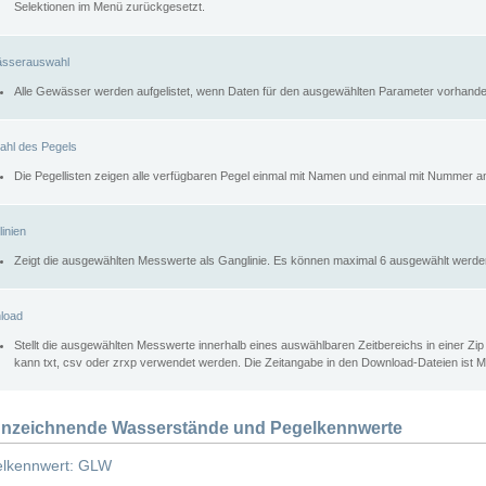
Selektionen im Menü zurückgesetzt.
sserauswahl
Alle Gewässer werden aufgelistet, wenn Daten für den ausgewählten Parameter vorhande
ahl des Pegels
Die Pegellisten zeigen alle verfügbaren Pegel einmal mit Namen und einmal mit Nummer a
inien
Zeigt die ausgewählten Messwerte als Ganglinie. Es können maximal 6 ausgewählt werde
load
Stellt die ausgewählten Messwerte innerhalb eines auswählbaren Zeitbereichs in einer Zi
kann txt, csv oder zrxp verwendet werden. Die Zeitangabe in den Download-Dateien ist 
nzeichnende Wasserstände und Pegelkennwerte
lkennwert: GLW