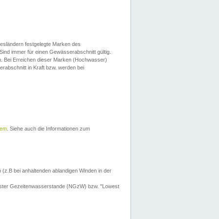
esländern festgelegte Marken des
Sind immer für einen Gewässerabschnitt gültig.
. Bei Erreichen dieser Marken (Hochwasser)
erabschnitt in Kraft bzw. werden bei
tem
. Siehe auch die Informationen zum
 (z.B bei anhaltenden ablandigen Winden in der
drigster Gezeitenwasserstande (NGzW) bzw. "Lowest