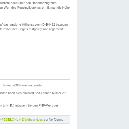
ssertiefe noch über den Höhenbezug zum
en Wert des Pegelnullpunktes erhält man die Höhe
d auf das amtliche Höhensystem DHHN92 bezogen
reiber des Pegels festgelegt und liegt meist
. Januar 2000 herunterzuladen.
den noch nicht validiert und können Ausreißer,
(m ü. NHN) müssen Sie den PNP-Wert des
ie
PEGELONLINE Webservices
zur Verfügung.