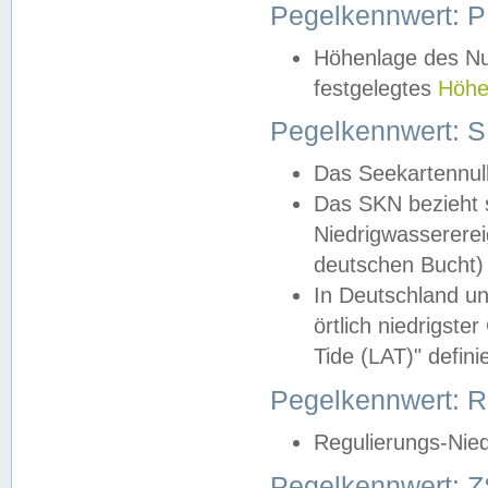
Pegelkennwert: 
Höhenlage des Nul
festgelegtes
Höhe
Pegelkennwert: 
Das Seekartennull
Das SKN bezieht s
Niedrigwassererei
deutschen Bucht) 
In Deutschland un
örtlich niedrigst
Tide (LAT)" definie
Pegelkennwert:
Regulierungs-Nie
Pegelkennwert: Z