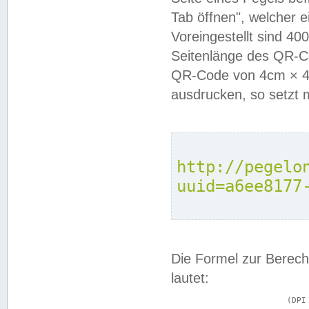
Tab öffnen", welcher 
Voreingestellt sind 4
Seitenlänge des QR-C
QR-Code von 4cm × 4c
ausdrucken, so setzt 
http://pegelo
uuid=a6ee8177
Die Formel zur Berech
lautet:
			(DPI × Druckkantenlänge in cm) ÷ 2,54 = Kantenlänge in Pixel
