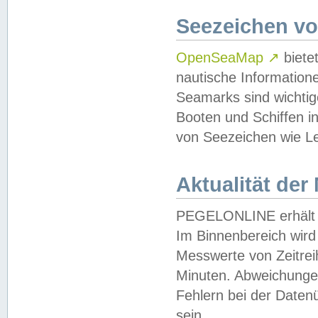
Seezeichen v
OpenSeaMap
↗
biete
nautische Information
Seamarks sind wichtig
Booten und Schiffen i
von Seezeichen wie Le
Aktualität der
PEGELONLINE erhält u
Im Binnenbereich wird 
Messwerte von Zeitreih
Minuten. Abweichungen
Fehlern bei der Daten
sein.