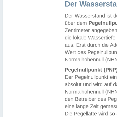
Der Wasserst
Der Wasserstand ist d
über dem
Pegelnullp
Zentimeter angegeben
die lokale Wassertie
aus. Erst durch die A
Wert des Pegelnullpun
Normalhöhennull (NHN
Pegelnullpunkt (PNP)
Der Pegelnullpunkt ei
absolut und wird auf
Normalhöhennull (NHN
den Betreiber des Pege
eine lange Zeit geme
Die Pegellatte wird s