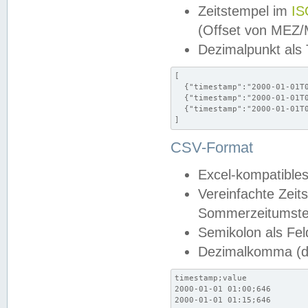
Zeitstempel im
IS
(Offset von MEZ
Dezimalpunkt als
[

  {"timestamp":"2000-01-01T0
  {"timestamp":"2000-01-01T0
  {"timestamp":"2000-01-01T0
]
CSV-Format
Excel-kompatibles
Vereinfachte Zeit
Sommerzeitumstel
Semikolon als Fel
Dezimalkomma (de
timestamp;value

2000-01-01 01:00;646

2000-01-01 01:15;646
