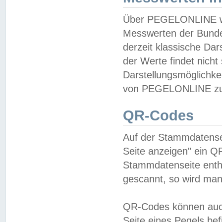
Über PEGELONLINE wer
Messwerten der Bundes
derzeit klassische Da
der Werte findet nicht 
Darstellungsmöglichkei
von PEGELONLINE zu 
QR-Codes
Auf der Stammdatensei
Seite anzeigen" ein Q
Stammdatenseite enthä
gescannt, so wird man
QR-Codes können auc
Seite eines Pegels be