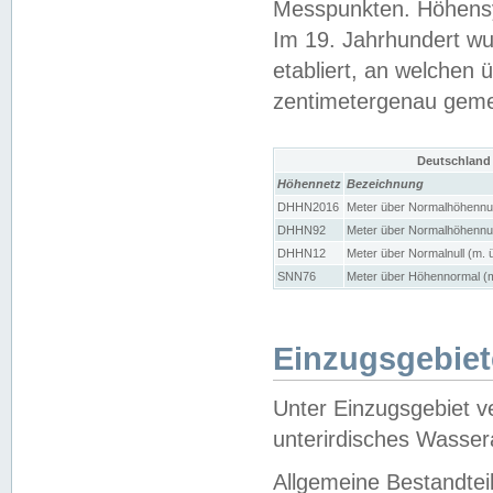
Messpunkten. Höhensy
Im 19. Jahrhundert wu
etabliert, an welchen 
zentimetergenau gem
Deutschland
Höhennetz
Bezeichnung
DHHN2016
Meter über Normalhöhennul
DHHN92
Meter über Normalhöhennul
DHHN12
Meter über Normalnull (m. 
SNN76
Meter über Höhennormal (m
Einzugsgebiet
Unter Einzugsgebiet v
unterirdisches Wasser
Allgemeine Bestandtei