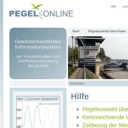
Hilfe
Link
Start
Pegelauswahl über Karte
Newsletter
Hilfe
Elbe - Cuxhaven Steubenhöft
Pegelauswahl übe
Kennzeichnende 
Zeitbezug der Me