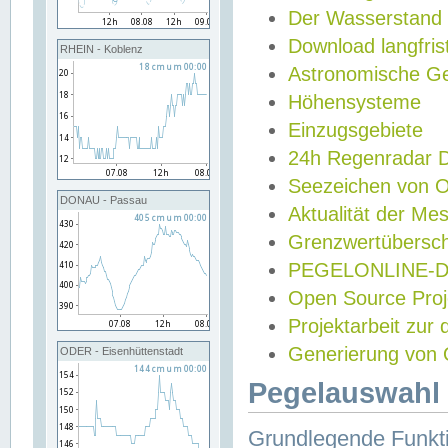
Der Wasserstand
Download langfris
RHEIN - Koblenz
Astronomische Gez
Höhensysteme
Einzugsgebiete
24h Regenradar
Seezeichen von 
DONAU - Passau
Aktualität der Me
Grenzwertübersch
PEGELONLINE-Di
Open Source Projek
Projektarbeit zur
Generierung von 
ODER - Eisenhüttenstadt
Pegelauswahl 
Grundlegende Funkti