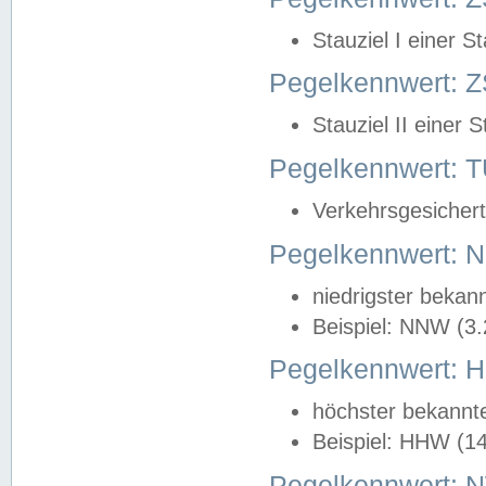
Stauziel I einer S
Pegelkennwert: Z
Stauziel II einer 
Pegelkennwert:
Verkehrsgesichert
Pegelkennwert:
niedrigster bekan
Beispiel: NNW (3
Pegelkennwert:
höchster bekannt
Beispiel: HHW (1
Pegelkennwert: 