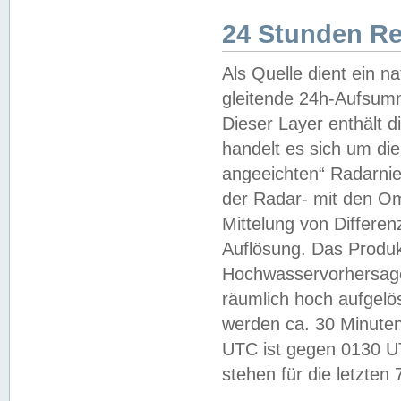
24 Stunden R
Als Quelle dient ein n
gleitende 24h-Aufsum
Dieser Layer enthält
handelt es sich um di
angeeichten“ Radarnie
der Radar- mit den O
Mittelung von Differe
Auflösung. Das Produk
Hochwasservorhersagez
räumlich hoch aufgelö
werden ca. 30 Minuten
UTC ist gegen 0130 UTC
stehen für die letzten