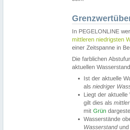
Grenzwertüber
In PEGELONLINE werde
mittleren niedrigsten
einer Zeitspanne in Be
Die farblichen Abstuf
aktuellen Wasserstand
Ist der aktuelle 
als
niedriger Was
Liegt der aktue
gilt dies als
mittle
mit
Grün
dargestel
Wasserstände obe
Wasserstand
und