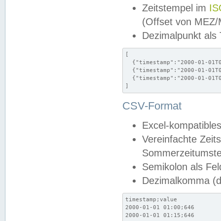
Zeitstempel im
IS
(Offset von MEZ
Dezimalpunkt als
[

  {"timestamp":"2000-01-01T0
  {"timestamp":"2000-01-01T0
  {"timestamp":"2000-01-01T0
]
CSV-Format
Excel-kompatibles
Vereinfachte Zeit
Sommerzeitumstel
Semikolon als Fel
Dezimalkomma (de
timestamp;value

2000-01-01 01:00;646

2000-01-01 01:15;646
