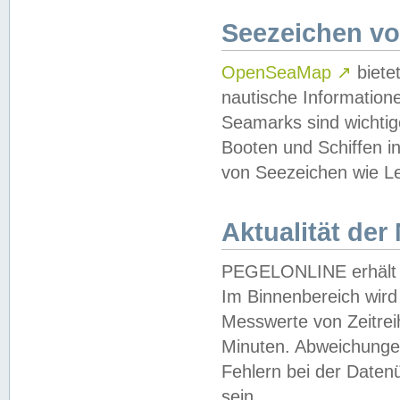
Seezeichen v
OpenSeaMap
↗
biete
nautische Information
Seamarks sind wichtig
Booten und Schiffen i
von Seezeichen wie Le
Aktualität der
PEGELONLINE erhält u
Im Binnenbereich wird 
Messwerte von Zeitreih
Minuten. Abweichungen
Fehlern bei der Daten
sein.