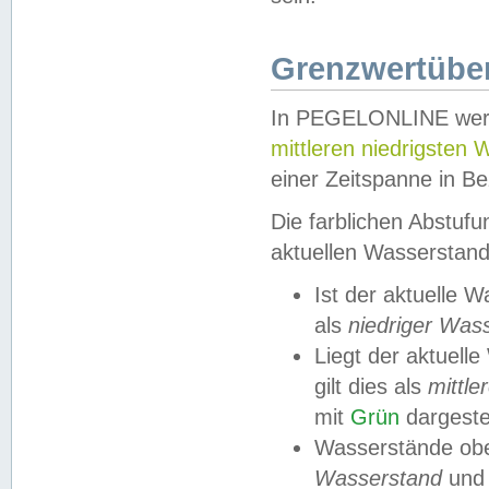
Grenzwertüber
In PEGELONLINE werde
mittleren niedrigsten
einer Zeitspanne in Be
Die farblichen Abstuf
aktuellen Wasserstand
Ist der aktuelle 
als
niedriger Was
Liegt der aktue
gilt dies als
mittle
mit
Grün
dargestel
Wasserstände obe
Wasserstand
und