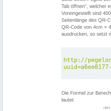
Tab öffnen", welcher 
Voreingestellt sind 4
Seitenlänge des QR-C
QR-Code von 4cm × 4c
ausdrucken, so setzt 
http://pegelo
uuid=a6ee8177
Die Formel zur Berech
lautet:
			(DPI × Druckkantenlänge in cm) ÷ 2,54 = Kantenlänge in Pixel
