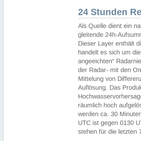
24 Stunden R
Als Quelle dient ein n
gleitende 24h-Aufsum
Dieser Layer enthält
handelt es sich um di
angeeichten“ Radarnie
der Radar- mit den O
Mittelung von Differe
Auflösung. Das Produk
Hochwasservorhersagez
räumlich hoch aufgelö
werden ca. 30 Minuten
UTC ist gegen 0130 UTC
stehen für die letzten