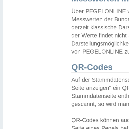
Über PEGELONLINE wer
Messwerten der Bundes
derzeit klassische Da
der Werte findet nicht 
Darstellungsmöglichkei
von PEGELONLINE zu 
QR-Codes
Auf der Stammdatensei
Seite anzeigen" ein Q
Stammdatenseite enthä
gescannt, so wird man
QR-Codes können auc
Seite eines Pegels be