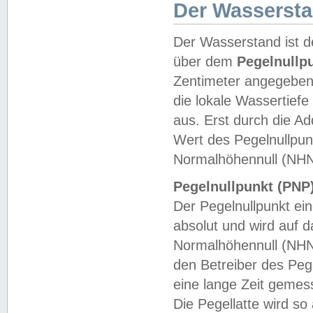
Der Wasserst
Der Wasserstand ist d
über dem
Pegelnullp
Zentimeter angegeben
die lokale Wassertie
aus. Erst durch die A
Wert des Pegelnullpun
Normalhöhennull (NHN
Pegelnullpunkt (PNP)
Der Pegelnullpunkt ei
absolut und wird auf
Normalhöhennull (NHN
den Betreiber des Pege
eine lange Zeit geme
Die Pegellatte wird s