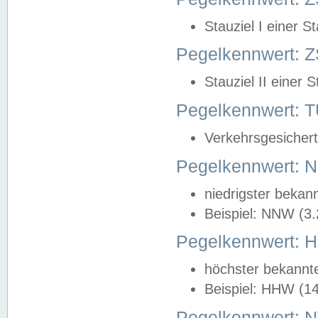
Stauziel I einer S
Pegelkennwert: Z
Stauziel II einer 
Pegelkennwert:
Verkehrsgesichert
Pegelkennwert:
niedrigster bekan
Beispiel: NNW (3
Pegelkennwert:
höchster bekannt
Beispiel: HHW (1
Pegelkennwert: 