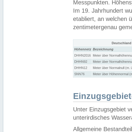
Messpunkten. Höhensy
Im 19. Jahrhundert wu
etabliert, an welchen 
zentimetergenau gem
Deutschland
Höhennetz
Bezeichnung
DHHN2016
Meter über Normalhöhennul
DHHN92
Meter über Normalhöhennul
DHHN12
Meter über Normalnull (m. 
SNN76
Meter über Höhennormal (m
Einzugsgebiet
Unter Einzugsgebiet v
unterirdisches Wasser
Allgemeine Bestandtei