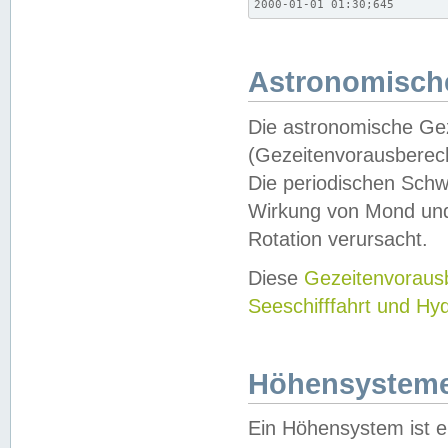
2000-01-01 01:30;645
Astronomische
Die astronomische Gez
(Gezeitenvorausberec
Die periodischen Schw
Wirkung von Mond und
Rotation verursacht.
Diese
Gezeitenvorau
Seeschifffahrt und Hy
Höhensystem
Ein Höhensystem ist e