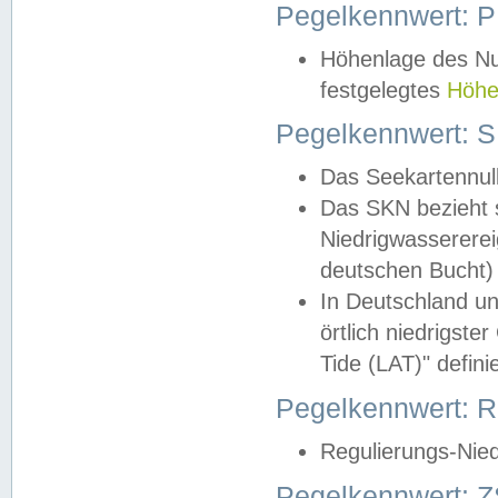
Pegelkennwert: 
Höhenlage des Nul
festgelegtes
Höhe
Pegelkennwert: 
Das Seekartennull
Das SKN bezieht s
Niedrigwassererei
deutschen Bucht) 
In Deutschland un
örtlich niedrigst
Tide (LAT)" definie
Pegelkennwert:
Regulierungs-Nie
Pegelkennwert: Z