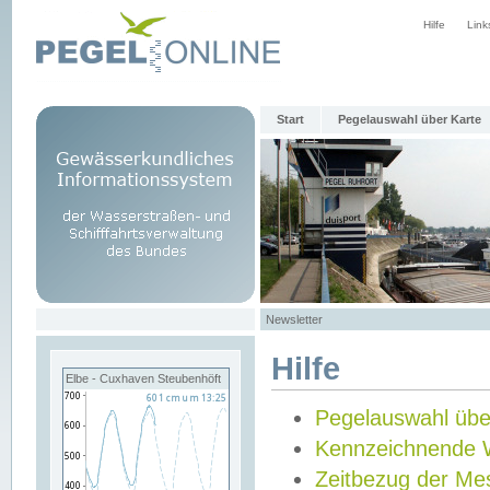
Hilfe
Link
Start
Pegelauswahl über Karte
Newsletter
Hilfe
Elbe - Cuxhaven Steubenhöft
Pegelauswahl übe
Kennzeichnende 
Zeitbezug der Me