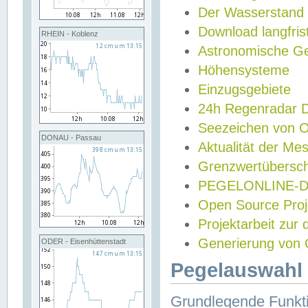
Der Wasserstand
Download langfris
RHEIN - Koblenz
Astronomische Gez
Höhensysteme
Einzugsgebiete
24h Regenradar
Seezeichen von 
DONAU - Passau
Aktualität der Me
Grenzwertübersch
PEGELONLINE-Di
Open Source Projek
Projektarbeit zur
Generierung von 
ODER - Eisenhüttenstadt
Pegelauswahl 
Grundlegende Funkti