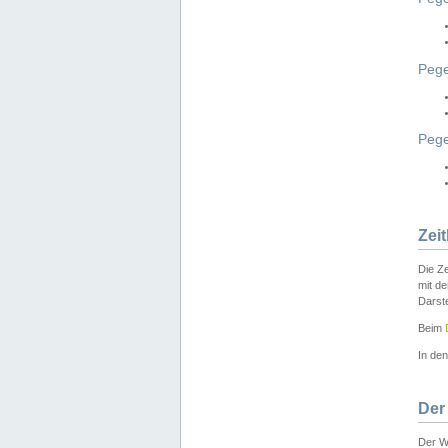
Pege
Peg
Zei
Die Ze
mit d
Darst
Beim
In de
Der
Der W