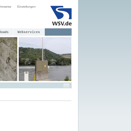
hinweise
Einstellungen
loads
Webservices