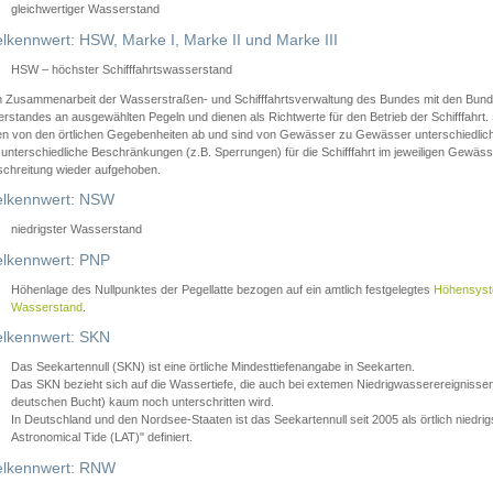
gleichwertiger Wasserstand
lkennwert: HSW, Marke I, Marke II und Marke III
HSW – höchster Schifffahrtswasserstand
in Zusammenarbeit der Wasserstraßen- und Schifffahrtsverwaltung des Bundes mit den Bund
standes an ausgewählten Pegeln und dienen als Richtwerte für den Betrieb der Schifffahrt. 
n von den örtlichen Gegebenheiten ab und sind von Gewässer zu Gewässer unterschiedlich
 unterschiedliche Beschränkungen (z.B. Sperrungen) für die Schifffahrt im jeweiligen Gewäss
schreitung wieder aufgehoben.
lkennwert: NSW
niedrigster Wasserstand
lkennwert: PNP
Höhenlage des Nullpunktes der Pegellatte bezogen auf ein amtlich festgelegtes
Höhensys
Wasserstand
.
lkennwert: SKN
Das Seekartennull (SKN) ist eine örtliche Mindesttiefenangabe in Seekarten.
Das SKN bezieht sich auf die Wassertiefe, die auch bei extemen Niedrigwasserereignissen
deutschen Bucht) kaum noch unterschritten wird.
In Deutschland und den Nordsee-Staaten ist das Seekartennull seit 2005 als örtlich nie
Astronomical Tide (LAT)" definiert.
lkennwert: RNW