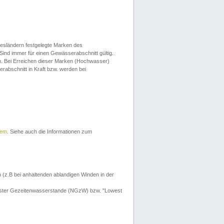
esländern festgelegte Marken des
Sind immer für einen Gewässerabschnitt gültig.
. Bei Erreichen dieser Marken (Hochwasser)
erabschnitt in Kraft bzw. werden bei
tem
. Siehe auch die Informationen zum
 (z.B bei anhaltenden ablandigen Winden in der
drigster Gezeitenwasserstande (NGzW) bzw. "Lowest