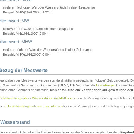
mittlerer niedrigster Wert der Wasserstände in einer Zeitspanne
Beispiel: MNW(1991/2000) 1,22 m
lkennwert: MW
Mittelwert der Wasserstände in einer Zeitspanne
Beispiel: MN(1991/2000) 3,00 m
elkennwert: MHW
mittlerer höchster Wert der Wasserstände in einer Zeitspanne
Beispiel: MHW(1991/2000) 6,00 m
tbezug der Messwerte
itangaben der Messwerte werden standardmäßig in gesetzlicher (lokaler) Zeit dargestellt. D
em Wechsel im Sommer zur Sommerzeit (MESZ, UTC+2). über die
Einstellungen
können Sie d
ellung ohne Sommerzeit einstellen.
Momentan sind alle Zeitangaben auf gesetzliche Zeit e
Download langfristiger Wasserstände und Abflüsse
liegen die Zeitangaben in gesetzlicher Zeit
n zum
Download angebotenen Tagesdateien
liegen die Zeitangaben grundsätzlich ganzjährig in
 Wasserstand
asserstand ist der lotrechte Abstand eines Punktes des Wasserspiegels über dem
Pegelnul