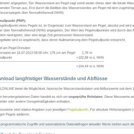
ntimeter angegeben. Der Wasserstand am Pegel sagt somit weder etwas über die lokale Wa
enden Terrain aus. Erst durch die Addition des Wasserstandes am Pegel mit dem zugehörig
asserspiegels über Normalhöhennull (NHN).
nullpunkt (PNP):
egelnullpunkt eines Pegels ist, im Gegensatz zum Wasserstand am Pegel, absolut und wir
ter über Normalhöhennull (NHN) angegeben. Der Wert des Pegelnullpunktes wird durch den Bet
 dem niedrigsten, über eine lange Zeit gemessenen Wasserstand.
gellatte wird so angebracht, dass deren Nullmarkierung dem Pegelnullpunkt entspricht.
iel am Pegel Dresden:
rstand am 16.07.2013 08:00 Uhr: 176 cm am Pegel
1,76
m
ullpunkt
+
102,68
m ü. NHN
=
104,44
m ü. NHN
nload langfristiger Wasserstände und Abflüsse
ONLINE bietet die Möglichkeit, historische Wasserstandsdaten und Abflusswerte seit dem 1
en heruntergeladenen Daten handelt es sich um
ungeprüfte Rohdaten
. Diese Messwerte wur
ehler oder andere Unregelmäßigkeiten enthalten.
esswerte sind relative Angaben zum jeweiligen
Pegelnullpunkt
. Für absolute Höhenangaben 
igen Pegels addieren.
ür programmatische Zugriffe und automatisierte Datenabfragen aktueller Werte stehen auch d