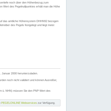
ssertiefe noch über den Höhenbezug zum
en Wert des Pegelnullpunktes erhält man die Höhe
d auf das amtliche Höhensystem DHHN92 bezogen
reiber des Pegels festgelegt und liegt meist
. Januar 2000 herunterzuladen.
den noch nicht validiert und können Ausreißer,
(m ü. NHN) müssen Sie den PNP-Wert des
ie
PEGELONLINE Webservices
zur Verfügung.