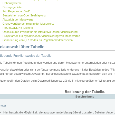
Höhensysteme
Einzugsgebiete
24h Regenradar DWD
Seezeichen von OpenSeaMap.org
Aktualität der Messwerte
Grenzwertüberschreitung der Messwerte
PEGELONLINE-Dienste
Open Source Projekt für die interaktive Online Visualisierung
Projektarbeit zur dynamischen Visualisierung von Messwerten
Generierung von QR-Codes für Pegelstammdatenseiten
elauswahl über Tabelle
legende Funktionsweise der Tabelle
die Tabelle können Pegel gefunden werden und deren Messwerte heruntergeladen oder visuali
vascript deaktiviert oder nicht verfügbar so muss jede Änderung mit der Bestätigung des "Filt
int nur bei deaktiviertem Javascript. Bei eingeschaltetem Javascript aktualisieren sich alle 
itstempel in den Dateien beim Download liegen ganzjährig in mitteleuropäischer Winterzeit vo
Bedienung der Tabelle:
Beschreibung
meter
Hier besteht die Möglichkeit, die auszuwertende Messgröße einzustellen. Bei einer Ände