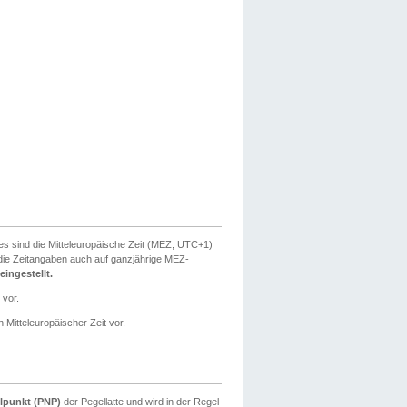
ies sind die Mitteleuropäische Zeit (MEZ, UTC+1)
ie Zeitangaben auch auf ganzjährige MEZ-
ingestellt.
 vor.
 Mitteleuropäischer Zeit vor.
lpunkt (PNP)
der Pegellatte und wird in der Regel