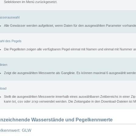
Selektionen im Menü zurückgesetzt.
sserauswahl
Alle Gewässer werden aufgelistet, wenn Daten für den ausgewählten Parameter vorhande
ahl des Pegels
Die Pegellisten zeigen alle verfügbaren Pegel einmal mit Namen und einmal mit Nummer a
inien
Zeigt die ausgewählten Messwerte als Ganglinie. Es können maximal 6 ausgewählt werde
load
Stellt die ausgewählten Messwerte innerhalb eines auswählbaren Zeitbereichs in einer Zi
kann txt, csv oder zrxp verwendet werden. Die Zeitangabe in den Download-Dateien ist 
nzeichnende Wasserstände und Pegelkennwerte
lkennwert: GLW