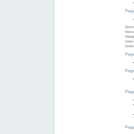
Pege
Sind 
Wasser
Hänge
treten
Unter
Pege
Pege
Pege
Pege