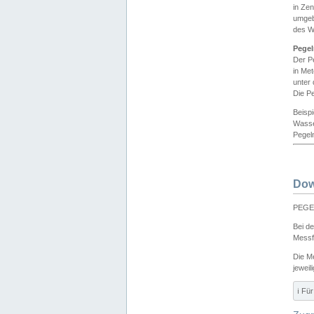
in Ze
umgeb
des W
Pegel
Der P
in Me
unter
Die Pe
Beisp
Wasse
Pegeln
Dow
PEGEL
Bei d
Messf
Die M
jeweil
ℹ️ F