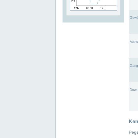
Gewä
Ausw
Gangl
Down
Ken
Pege