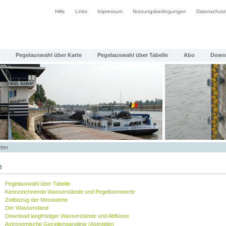
Hilfe
Links
Impressum
Nutzungsbedingungen
Datenschutz
Pegelauswahl über Karte
Pegelauswahl über Tabelle
Abo
Down
tter
e
Pegelauswahl über Tabelle
Kennzeichnende Wasserstände und Pegelkennwerte
Zeitbezug der Messwerte
Der Wasserstand
Download langfristiger Wasserstände und Abflüsse
Astronomische Gezeitenganglinie (Astrotide)