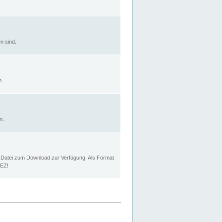
n sind.
n.
n.
p Datei zum Download zur Verfügung. Als Format
MEZ!