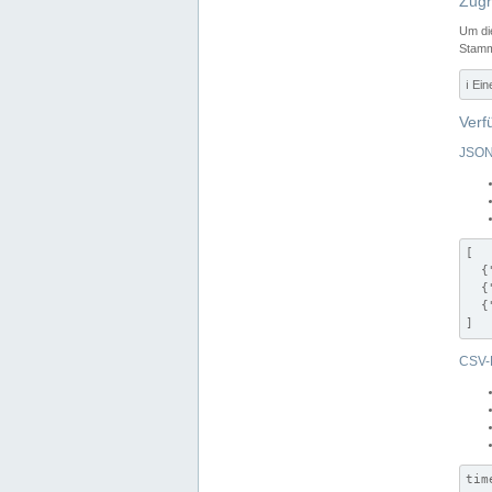
Zugr
Um di
Stamm
ℹ️ Ei
Verf
JSON
[

  {
  {
  {
]
CSV-
tim