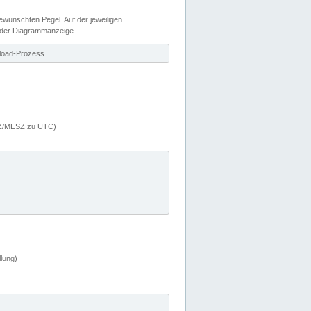
wünschten Pegel. Auf der jeweiligen
 der Diagrammanzeige.
load-Prozess.
MEZ/MESZ zu UTC)
lung)