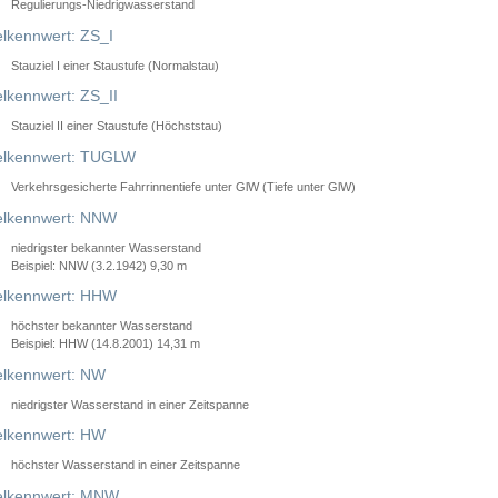
Regulierungs-Niedrigwasserstand
lkennwert: ZS_I
Stauziel I einer Staustufe (Normalstau)
lkennwert: ZS_II
Stauziel II einer Staustufe (Höchststau)
elkennwert: TUGLW
Verkehrsgesicherte Fahrrinnentiefe unter GlW (Tiefe unter GlW)
lkennwert: NNW
niedrigster bekannter Wasserstand
Beispiel: NNW (3.2.1942) 9,30 m
lkennwert: HHW
höchster bekannter Wasserstand
Beispiel: HHW (14.8.2001) 14,31 m
lkennwert: NW
niedrigster Wasserstand in einer Zeitspanne
lkennwert: HW
höchster Wasserstand in einer Zeitspanne
elkennwert: MNW