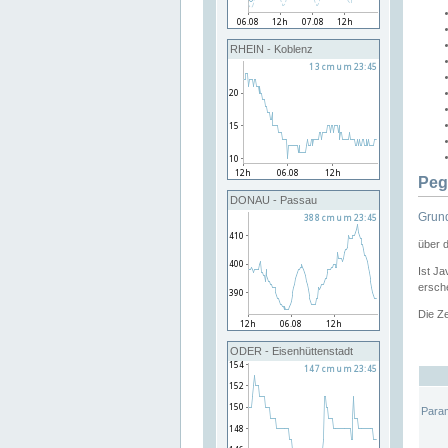
RHEIN - Koblenz
Peg
DONAU - Passau
Grund
über 
Ist Ja
ersche
Die Ze
ODER - Eisenhüttenstadt
Para