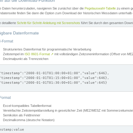
iff auf die Download-Funktion
e Daten herunterzuladen, navigieren Sie zunächst über die
Pegelauswahl-Tabelle
zu einem ge
datenseite finden Sie dann die Option zum Download der historischen Messdaten unterhalb
ne detaillierte
Schritt-für-Schritt-Anleitung mit Screenshots
führt Sie durch den gesamten Down
ügbare Datenformate
-Format
Strukturiertes Datenformat für programmatische Verarbeitung
Zeitstempel im
ISO 8601-Format
↗
mit vollständigen Zeitzoneninformation (Offset von 
Dezimalpunkt als Trennzeichen
"timestamp":"2000-01-01T01:00:00+01:00","value":646},

"timestamp":"2000-01-01T01:15:00+01:00","value":646},

"timestamp":"2000-01-01T01:30:00+01:00","value":645}

Format
Excel-kompatibles Tabellenformat
Vereinfachte Zeitstempeldarstellung in gesetzlicher Zeit (MEZ/MESZ mit Sommerzeitumstel
Semikolon als Feldtrenner
Dezimalkomma (deutsche Notation)
estamp;value
