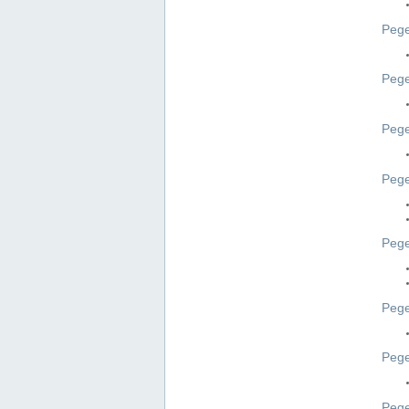
Pege
Pege
Peg
Pege
Pege
Pege
Pege
Peg