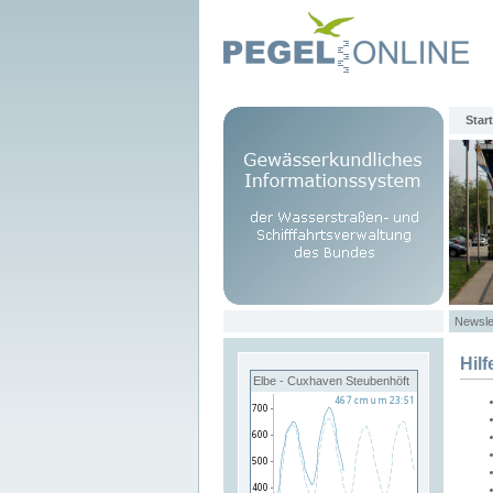
Start
Newsle
Hilf
Elbe - Cuxhaven Steubenhöft