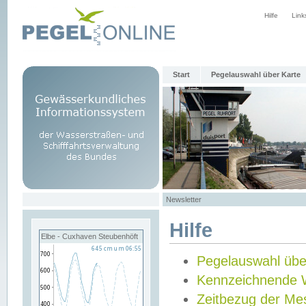
Hilfe
Link
Start
Pegelauswahl über Karte
Newsletter
Hilfe
Elbe - Cuxhaven Steubenhöft
Pegelauswahl übe
Kennzeichnende 
Zeitbezug der Me