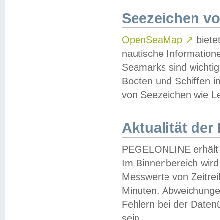
Seezeichen v
OpenSeaMap
↗
biete
nautische Information
Seamarks sind wichtig
Booten und Schiffen i
von Seezeichen wie Le
Aktualität der
PEGELONLINE erhält u
Im Binnenbereich wird 
Messwerte von Zeitreih
Minuten. Abweichungen
Fehlern bei der Daten
sein.