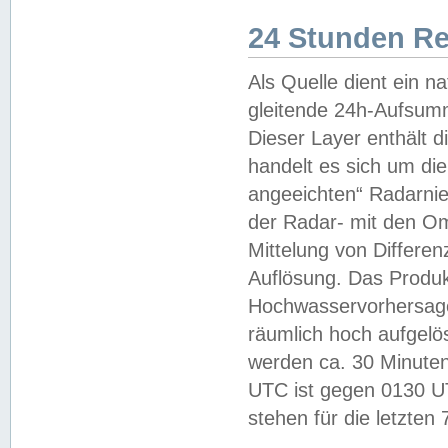
24 Stunden R
Als Quelle dient ein n
gleitende 24h-Aufsum
Dieser Layer enthält
handelt es sich um di
angeeichten“ Radarnie
der Radar- mit den O
Mittelung von Differe
Auflösung. Das Produk
Hochwasservorhersagez
räumlich hoch aufgelö
werden ca. 30 Minuten
UTC ist gegen 0130 UTC
stehen für die letzten