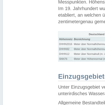
Messpunkten. Höhensy
Im 19. Jahrhundert wu
etabliert, an welchen 
zentimetergenau gem
Deutschland
Höhennetz
Bezeichnung
DHHN2016
Meter über Normalhöhennul
DHHN92
Meter über Normalhöhennul
DHHN12
Meter über Normalnull (m. 
SNN76
Meter über Höhennormal (m
Einzugsgebiet
Unter Einzugsgebiet v
unterirdisches Wasser
Allgemeine Bestandtei