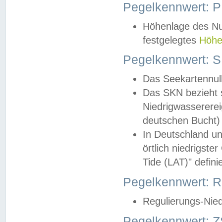
Pegelkennwert: 
Höhenlage des Nul
festgelegtes
Höhe
Pegelkennwert: 
Das Seekartennull
Das SKN bezieht s
Niedrigwassererei
deutschen Bucht) 
In Deutschland un
örtlich niedrigst
Tide (LAT)" definie
Pegelkennwert:
Regulierungs-Nie
Pegelkennwert: Z