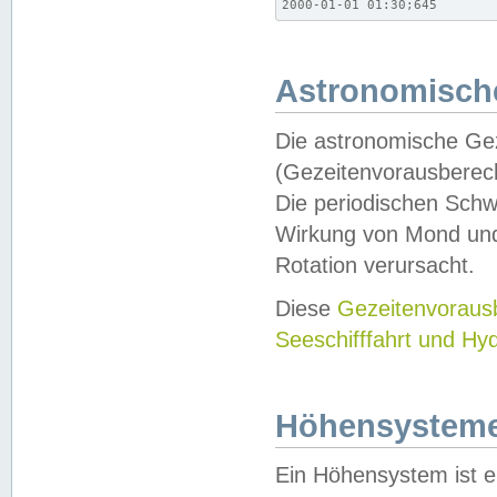
2000-01-01 01:30;645
Astronomische
Die astronomische Gez
(Gezeitenvorausberec
Die periodischen Schw
Wirkung von Mond und
Rotation verursacht.
Diese
Gezeitenvorau
Seeschifffahrt und Hy
Höhensystem
Ein Höhensystem ist e