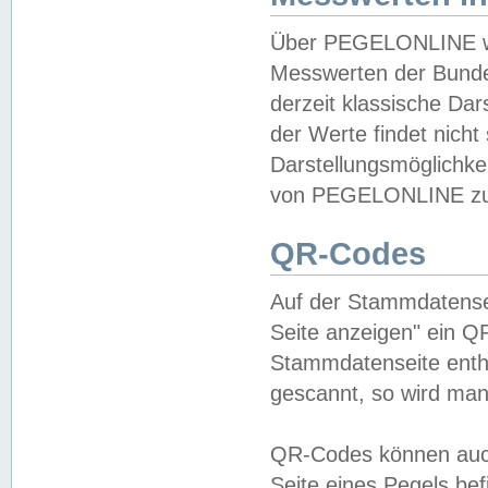
Über PEGELONLINE wer
Messwerten der Bundes
derzeit klassische Da
der Werte findet nicht 
Darstellungsmöglichkei
von PEGELONLINE zu 
QR-Codes
Auf der Stammdatensei
Seite anzeigen" ein Q
Stammdatenseite enthä
gescannt, so wird man
QR-Codes können auc
Seite eines Pegels be