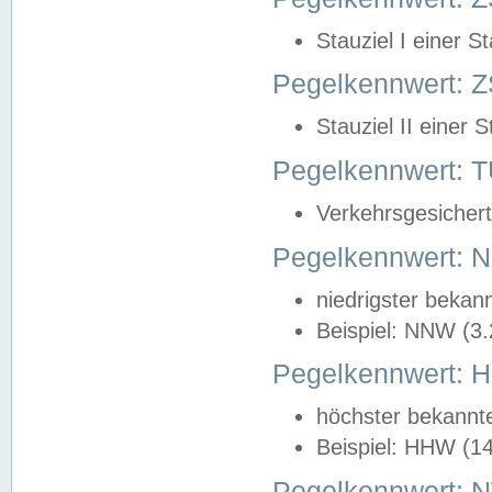
Stauziel I einer S
Pegelkennwert: Z
Stauziel II einer 
Pegelkennwert:
Verkehrsgesichert
Pegelkennwert:
niedrigster bekan
Beispiel: NNW (3
Pegelkennwert:
höchster bekannt
Beispiel: HHW (1
Pegelkennwert: 