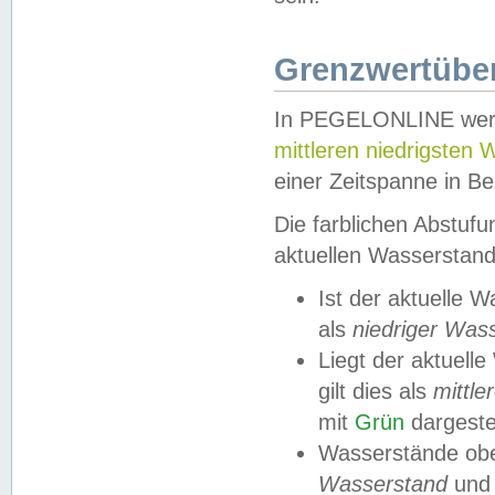
Grenzwertüber
In PEGELONLINE werde
mittleren niedrigsten
einer Zeitspanne in Be
Die farblichen Abstuf
aktuellen Wasserstand
Ist der aktuelle 
als
niedriger Was
Liegt der aktue
gilt dies als
mittle
mit
Grün
dargestel
Wasserstände obe
Wasserstand
und