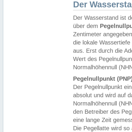
Der Wasserst
Der Wasserstand ist d
über dem
Pegelnullp
Zentimeter angegeben
die lokale Wassertie
aus. Erst durch die A
Wert des Pegelnullpun
Normalhöhennull (NHN
Pegelnullpunkt (PNP)
Der Pegelnullpunkt ei
absolut und wird auf
Normalhöhennull (NHN
den Betreiber des Pege
eine lange Zeit geme
Die Pegellatte wird s