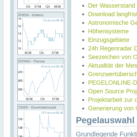
Der Wasserstand
Download langfris
RHEIN - Koblenz
Astronomische Gez
Höhensysteme
Einzugsgebiete
24h Regenradar
Seezeichen von 
DONAU - Passau
Aktualität der Me
Grenzwertübersch
PEGELONLINE-Di
Open Source Projek
Projektarbeit zur
Generierung von 
ODER - Eisenhüttenstadt
Pegelauswahl 
Grundlegende Funkti