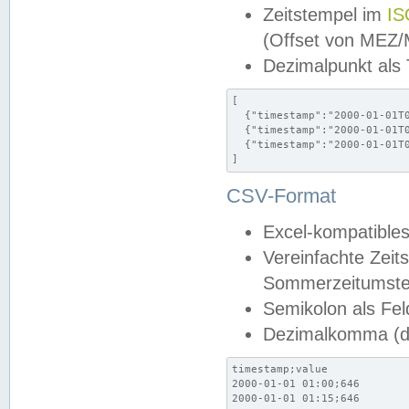
Zeitstempel im
IS
(Offset von MEZ
Dezimalpunkt als
[

  {"timestamp":"2000-01-01T0
  {"timestamp":"2000-01-01T0
  {"timestamp":"2000-01-01T0
]
CSV-Format
Excel-kompatibles
Vereinfachte Zeit
Sommerzeitumstel
Semikolon als Fel
Dezimalkomma (de
timestamp;value

2000-01-01 01:00;646

2000-01-01 01:15;646
