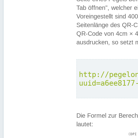
Tab öffnen", welcher 
Voreingestellt sind 4
Seitenlänge des QR-C
QR-Code von 4cm × 4c
ausdrucken, so setzt 
http://pegelo
uuid=a6ee8177
Die Formel zur Berech
lautet:
			(DPI × Druckkantenlänge in cm) ÷ 2,54 = Kantenlänge in Pixel
