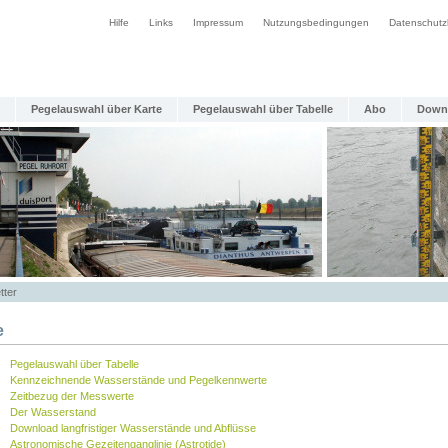
Hilfe
Links
Impressum
Nutzungsbedingungen
Datenschutz
Pegelauswahl über Karte
Pegelauswahl über Tabelle
Abo
Down
tter
e
Pegelauswahl über Tabelle
Kennzeichnende Wasserstände und Pegelkennwerte
Zeitbezug der Messwerte
Der Wasserstand
Download langfristiger Wasserstände und Abflüsse
Astronomische Gezeitenganglinie (Astrotide)