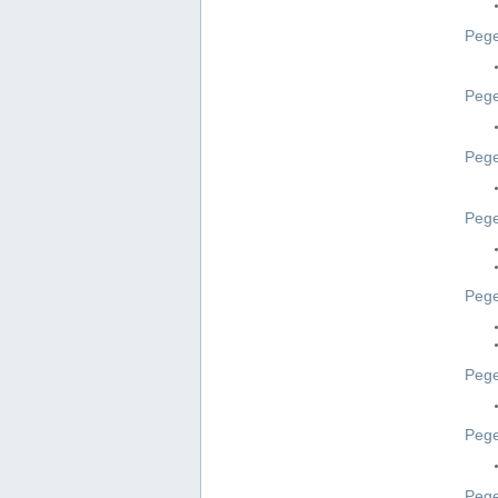
Pege
Pege
Peg
Pege
Pege
Pege
Pege
Peg