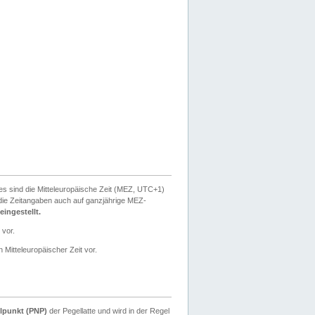
ies sind die Mitteleuropäische Zeit (MEZ, UTC+1)
ie Zeitangaben auch auf ganzjährige MEZ-
ingestellt.
 vor.
 Mitteleuropäischer Zeit vor.
lpunkt (PNP)
der Pegellatte und wird in der Regel