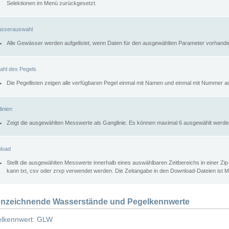
Selektionen im Menü zurückgesetzt.
sserauswahl
Alle Gewässer werden aufgelistet, wenn Daten für den ausgewählten Parameter vorhande
ahl des Pegels
Die Pegellisten zeigen alle verfügbaren Pegel einmal mit Namen und einmal mit Nummer a
inien
Zeigt die ausgewählten Messwerte als Ganglinie. Es können maximal 6 ausgewählt werde
load
Stellt die ausgewählten Messwerte innerhalb eines auswählbaren Zeitbereichs in einer Zi
kann txt, csv oder zrxp verwendet werden. Die Zeitangabe in den Download-Dateien ist 
nzeichnende Wasserstände und Pegelkennwerte
lkennwert: GLW