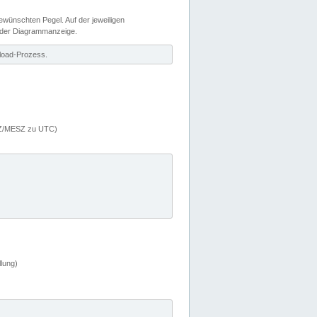
wünschten Pegel. Auf der jeweiligen
 der Diagrammanzeige.
load-Prozess.
MEZ/MESZ zu UTC)
lung)