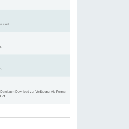
n sind.
n.
n.
p Datei zum Download zur Verfügung. Als Format
MEZ!