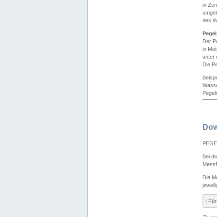
in Ze
umgeb
des W
Pegel
Der P
in Me
unter
Die Pe
Beisp
Wasse
Pegeln
Dow
PEGEL
Bei d
Messf
Die M
jeweil
ℹ️ F