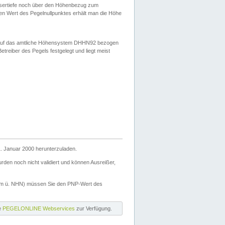
ssertiefe noch über den Höhenbezug zum
en Wert des Pegelnullpunktes erhält man die Höhe
d auf das amtliche Höhensystem DHHN92 bezogen
reiber des Pegels festgelegt und liegt meist
. Januar 2000 herunterzuladen.
den noch nicht validiert und können Ausreißer,
(m ü. NHN) müssen Sie den PNP-Wert des
ie
PEGELONLINE Webservices
zur Verfügung.