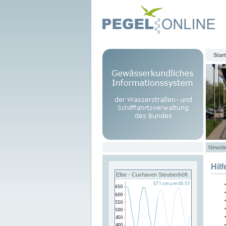
Start
Newsle
Hilf
Elbe - Cuxhaven Steubenhöft