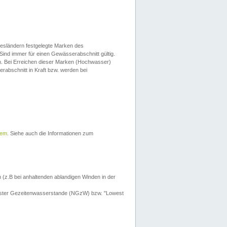
esländern festgelegte Marken des
Sind immer für einen Gewässerabschnitt gültig.
. Bei Erreichen dieser Marken (Hochwasser)
erabschnitt in Kraft bzw. werden bei
tem
. Siehe auch die Informationen zum
 (z.B bei anhaltenden ablandigen Winden in der
drigster Gezeitenwasserstande (NGzW) bzw. "Lowest