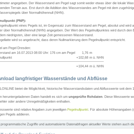
ntimeter angegeben. Der Wasserstand am Pegel sagt somit weder etwas über die lokale Wa
enden Terrain aus. Erst durch die Addition des Wasserstandes am Pegel mit dem zugehörig
asserspiegels über Normalhöhennull (NHN).
nullpunkt (PNP):
egelnullpunkt eines Pegels ist, im Gegensatz zum Wasserstand am Pegel, absolut und wir
ter über Normalhöhennull (NHN) angegeben. Der Wert des Pegelnullpunktes wird durch den Bet
 dem niedrigsten, über eine lange Zeit gemessenen Wasserstand.
gellatte wird so angebracht, dass deren Nullmarkierung dem Pegelnullpunkt entspricht.
iel am Pegel Dresden:
rstand am 16.07.2013 08:00 Uhr: 176 cm am Pegel
1,76
m
ullpunkt
+
102,68
m ü. NHN
=
104,44
m ü. NHN
nload langfristiger Wasserstände und Abflüsse
ONLINE bietet die Möglichkeit, historische Wasserstandsdaten und Abflusswerte seit dem 1
en heruntergeladenen Daten handelt es sich um
ungeprüfte Rohdaten
. Diese Messwerte wur
ehler oder andere Unregelmäßigkeiten enthalten.
esswerte sind relative Angaben zum jeweiligen
Pegelnullpunkt
. Für absolute Höhenangaben 
igen Pegels addieren.
ür programmatische Zugriffe und automatisierte Datenabfragen aktueller Werte stehen auch d