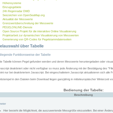
Höhensysteme
Einzugsgebiete
24h Regenradar DWD
Seezeichen von OpenSeaMap.org
Aktualität der Messwerte
Grenzwertüberschreitung der Messwerte
PEGELONLINE-Dienste
Open Source Projekt für die interaktive Online Visualisierung
Projektarbeit zur dynamischen Visualisierung von Messwerten
Generierung von QR-Codes für Pegelstammdatenseiten
elauswahl über Tabelle
legende Funktionsweise der Tabelle
die Tabelle können Pegel gefunden werden und deren Messwerte heruntergeladen oder visuali
vascript deaktiviert oder nicht verfügbar so muss jede Änderung mit der Bestätigung des "Filt
int nur bei deaktiviertem Javascript. Bei eingeschaltetem Javascript aktualisieren sich alle 
itstempel in den Dateien beim Download liegen ganzjährig in mitteleuropäischer Winterzeit vo
Bedienung der Tabelle:
Beschreibung
meter
Hier besteht die Möglichkeit, die auszuwertende Messgröße einzustellen. Bei einer Ände