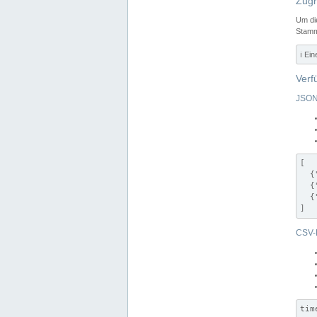
Zugr
Um di
Stamm
ℹ️ Ei
Verf
JSON
[

  {
  {
  {
]
CSV-
tim