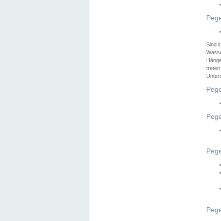
Pege
Sind 
Wasser
Hänge
treten
Unter
Pege
Pege
Pege
Pege