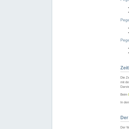
Pege
Peg
Zei
Die Ze
mit d
Darst
Beim
In de
Der
Der W