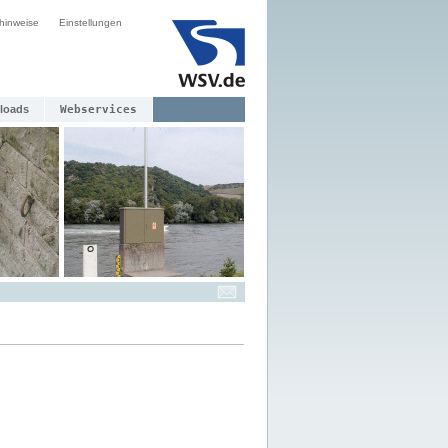
hinweise
Einstellungen
loads
Webservices