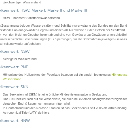
gleichwertiger Wasserstand
lkennwert: HSW, Marke I, Marke II und Marke III
HSW – höchster Schifffahrtswasserstand
in Zusammenarbeit der Wasserstraßen- und Schifffahrtsverwaltung des Bundes mit den Bund
standes an ausgewählten Pegeln und dienen als Richtwerte für den Betrieb der Schifffahrt. 
n von den örtlichen Gegebenheiten ab und sind von Gewässer zu Gewässer unterschiedlich
 unterschiedliche Beschränkungen (z.B. Sperrungen) für die Schifffahrt im jeweiligen Gewäss
schreitung wieder aufgehoben.
lkennwert: NSW
niedrigster Wasserstand
lkennwert: PNP
Höhenlage des Nullpunktes der Pegellatte bezogen auf ein amtlich festgelegtes
Höhensys
Wasserstand
.
lkennwert: SKN
Das Seekartennull (SKN) ist eine örtliche Mindesttiefenangabe in Seekarten.
Das SKN bezieht sich auf die Wassertiefe, die auch bei extemen Niedrigwasserereignissen
deutschen Bucht) kaum noch unterschritten wird.
In Deutschland und den Nordsee-Staaten ist das Seekartennull seit 2005 als örtlich nie
Astronomical Tide (LAT)" definiert.
lkennwert: RNW