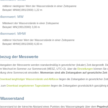
mittlerer niedrigster Wert der Wasserstände in einer Zeitspanne
Beispiel: MNW(1991/2000) 1,22 m
lkennwert: MW
Mittelwert der Wasserstände in einer Zeitspanne
Beispiel: MN(1991/2000) 3,00 m
elkennwert: MHW
mittlerer höchster Wert der Wasserstände in einer Zeitspanne
Beispiel: MHW(1991/2000) 6,00 m
tbezug der Messwerte
itangaben der Messwerte werden standardmäßig in gesetzlicher (lokaler) Zeit dargestellt. D
em Wechsel im Sommer zur Sommerzeit (MESZ, UTC+2). über die
Einstellungen
können Sie d
ellung ohne Sommerzeit einstellen.
Momentan sind alle Zeitangaben auf gesetzliche Zeit e
Download langfristiger Wasserstände und Abflüsse
liegen die Zeitangaben in gesetzlicher Zeit
n zum
Download angebotenen Tagesdateien
liegen die Zeitangaben grundsätzlich ganzjährig in
 Wasserstand
asserstand ist der lotrechte Abstand eines Punktes des Wasserspiegels über dem
Pegelnul