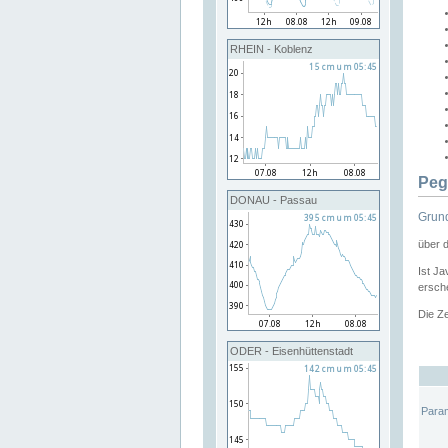
RHEIN - Koblenz
Peg
DONAU - Passau
Grund
über 
Ist Ja
ersche
Die Ze
ODER - Eisenhüttenstadt
Para