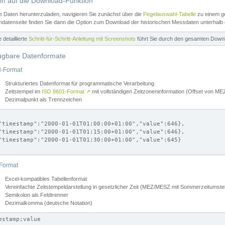
iff auf die Download-Funktion
e Daten herunterzuladen, navigieren Sie zunächst über die
Pegelauswahl-Tabelle
zu einem ge
datenseite finden Sie dann die Option zum Download der historischen Messdaten unterhalb
ne detaillierte
Schritt-für-Schritt-Anleitung mit Screenshots
führt Sie durch den gesamten Down
ügbare Datenformate
-Format
Strukturiertes Datenformat für programmatische Verarbeitung
Zeitstempel im
ISO 8601-Format
↗
mit vollständigen Zeitzoneninformation (Offset von 
Dezimalpunkt als Trennzeichen
"timestamp":"2000-01-01T01:00:00+01:00","value":646},

"timestamp":"2000-01-01T01:15:00+01:00","value":646},

"timestamp":"2000-01-01T01:30:00+01:00","value":645}

Format
Excel-kompatibles Tabellenformat
Vereinfachte Zeitstempeldarstellung in gesetzlicher Zeit (MEZ/MESZ mit Sommerzeitumstel
Semikolon als Feldtrenner
Dezimalkomma (deutsche Notation)
estamp;value
