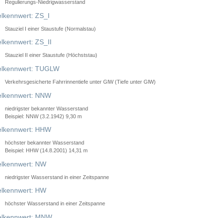
Regulierungs-Niedrigwasserstand
lkennwert: ZS_I
Stauziel I einer Staustufe (Normalstau)
lkennwert: ZS_II
Stauziel II einer Staustufe (Höchststau)
elkennwert: TUGLW
Verkehrsgesicherte Fahrrinnentiefe unter GlW (Tiefe unter GlW)
lkennwert: NNW
niedrigster bekannter Wasserstand
Beispiel: NNW (3.2.1942) 9,30 m
lkennwert: HHW
höchster bekannter Wasserstand
Beispiel: HHW (14.8.2001) 14,31 m
lkennwert: NW
niedrigster Wasserstand in einer Zeitspanne
lkennwert: HW
höchster Wasserstand in einer Zeitspanne
elkennwert: MNW