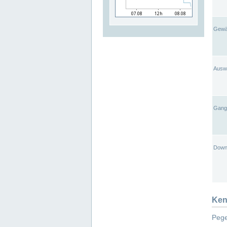
Gewä
Ausw
Gangl
Down
Ken
Pege