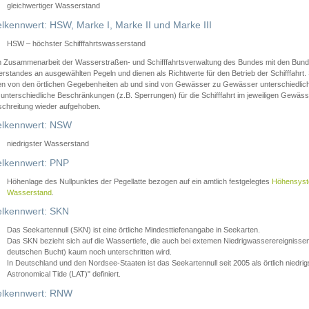
gleichwertiger Wasserstand
lkennwert: HSW, Marke I, Marke II und Marke III
HSW – höchster Schifffahrtswasserstand
in Zusammenarbeit der Wasserstraßen- und Schifffahrtsverwaltung des Bundes mit den Bund
standes an ausgewählten Pegeln und dienen als Richtwerte für den Betrieb der Schifffahrt. 
n von den örtlichen Gegebenheiten ab und sind von Gewässer zu Gewässer unterschiedlich
 unterschiedliche Beschränkungen (z.B. Sperrungen) für die Schifffahrt im jeweiligen Gewäss
schreitung wieder aufgehoben.
lkennwert: NSW
niedrigster Wasserstand
lkennwert: PNP
Höhenlage des Nullpunktes der Pegellatte bezogen auf ein amtlich festgelegtes
Höhensys
Wasserstand
.
lkennwert: SKN
Das Seekartennull (SKN) ist eine örtliche Mindesttiefenangabe in Seekarten.
Das SKN bezieht sich auf die Wassertiefe, die auch bei extemen Niedrigwasserereignissen
deutschen Bucht) kaum noch unterschritten wird.
In Deutschland und den Nordsee-Staaten ist das Seekartennull seit 2005 als örtlich nie
Astronomical Tide (LAT)" definiert.
lkennwert: RNW