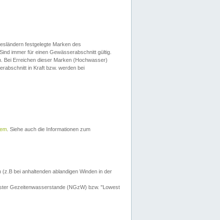
esländern festgelegte Marken des
Sind immer für einen Gewässerabschnitt gültig.
. Bei Erreichen dieser Marken (Hochwasser)
erabschnitt in Kraft bzw. werden bei
tem
. Siehe auch die Informationen zum
 (z.B bei anhaltenden ablandigen Winden in der
drigster Gezeitenwasserstande (NGzW) bzw. "Lowest