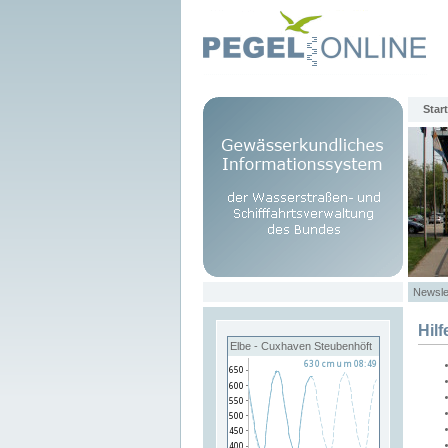
Start
Newsle
Hilf
Elbe - Cuxhaven Steubenhöft