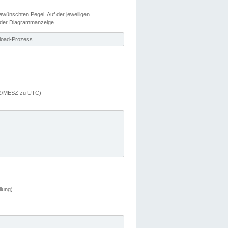
wünschten Pegel. Auf der jeweiligen
 der Diagrammanzeige.
load-Prozess.
MEZ/MESZ zu UTC)
lung)