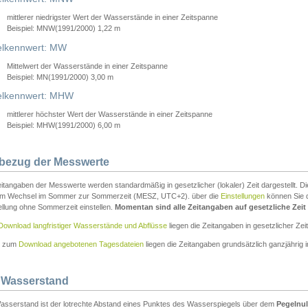
mittlerer niedrigster Wert der Wasserstände in einer Zeitspanne
Beispiel: MNW(1991/2000) 1,22 m
lkennwert: MW
Mittelwert der Wasserstände in einer Zeitspanne
Beispiel: MN(1991/2000) 3,00 m
elkennwert: MHW
mittlerer höchster Wert der Wasserstände in einer Zeitspanne
Beispiel: MHW(1991/2000) 6,00 m
tbezug der Messwerte
itangaben der Messwerte werden standardmäßig in gesetzlicher (lokaler) Zeit dargestellt. D
em Wechsel im Sommer zur Sommerzeit (MESZ, UTC+2). über die
Einstellungen
können Sie d
ellung ohne Sommerzeit einstellen.
Momentan sind alle Zeitangaben auf gesetzliche Zeit e
Download langfristiger Wasserstände und Abflüsse
liegen die Zeitangaben in gesetzlicher Zeit
n zum
Download angebotenen Tagesdateien
liegen die Zeitangaben grundsätzlich ganzjährig in
 Wasserstand
asserstand ist der lotrechte Abstand eines Punktes des Wasserspiegels über dem
Pegelnul