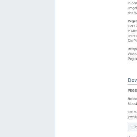
in Ze
umgeb
des W
Pegel
Der P
in Me
unter
Die Pe
Beisp
Wasse
Pegeln
Dow
PEGEL
Bei d
Messf
Die M
jeweil
ℹ️ F