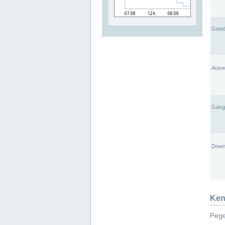
Gewä
Ausw
Gangl
Down
Ken
Pege