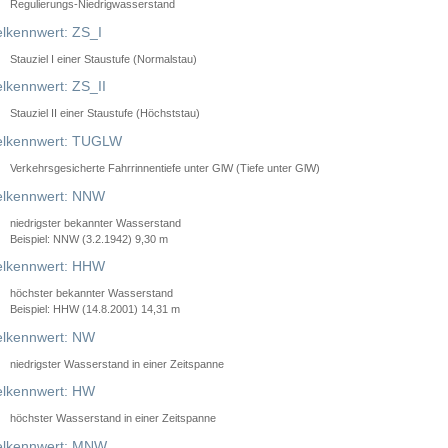
Regulierungs-Niedrigwasserstand
lkennwert: ZS_I
Stauziel I einer Staustufe (Normalstau)
lkennwert: ZS_II
Stauziel II einer Staustufe (Höchststau)
elkennwert: TUGLW
Verkehrsgesicherte Fahrrinnentiefe unter GlW (Tiefe unter GlW)
lkennwert: NNW
niedrigster bekannter Wasserstand
Beispiel: NNW (3.2.1942) 9,30 m
lkennwert: HHW
höchster bekannter Wasserstand
Beispiel: HHW (14.8.2001) 14,31 m
lkennwert: NW
niedrigster Wasserstand in einer Zeitspanne
lkennwert: HW
höchster Wasserstand in einer Zeitspanne
elkennwert: MNW