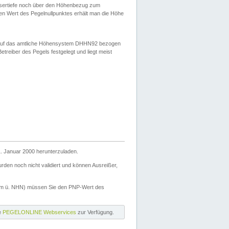
ssertiefe noch über den Höhenbezug zum
en Wert des Pegelnullpunktes erhält man die Höhe
d auf das amtliche Höhensystem DHHN92 bezogen
reiber des Pegels festgelegt und liegt meist
. Januar 2000 herunterzuladen.
den noch nicht validiert und können Ausreißer,
(m ü. NHN) müssen Sie den PNP-Wert des
ie
PEGELONLINE Webservices
zur Verfügung.