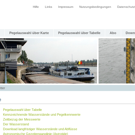
Hilfe
Links
Impressum
Nutzungsbedingungen
Datenschutz
Pegelauswahl über Karte
Pegelauswahl über Tabelle
Abo
Down
tter
e
Pegelauswahl über Tabelle
Kennzeichnende Wasserstände und Pegelkennwerte
Zeitbezug der Messwerte
Der Wasserstand
Download langfristiger Wasserstände und Abflüsse
Astronomische Gezeitenganglinie (Astrotide)