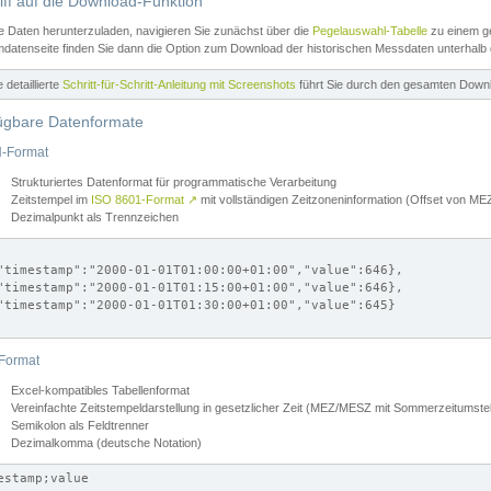
iff auf die Download-Funktion
e Daten herunterzuladen, navigieren Sie zunächst über die
Pegelauswahl-Tabelle
zu einem ge
datenseite finden Sie dann die Option zum Download der historischen Messdaten unterhalb
ne detaillierte
Schritt-für-Schritt-Anleitung mit Screenshots
führt Sie durch den gesamten Down
ügbare Datenformate
-Format
Strukturiertes Datenformat für programmatische Verarbeitung
Zeitstempel im
ISO 8601-Format
↗
mit vollständigen Zeitzoneninformation (Offset von 
Dezimalpunkt als Trennzeichen
"timestamp":"2000-01-01T01:00:00+01:00","value":646},

"timestamp":"2000-01-01T01:15:00+01:00","value":646},

"timestamp":"2000-01-01T01:30:00+01:00","value":645}

Format
Excel-kompatibles Tabellenformat
Vereinfachte Zeitstempeldarstellung in gesetzlicher Zeit (MEZ/MESZ mit Sommerzeitumstel
Semikolon als Feldtrenner
Dezimalkomma (deutsche Notation)
estamp;value
