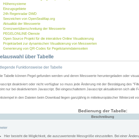
Höhensysteme
Einzugsgebiete
24h Regenradar DWD
Seezeichen von OpenSeaMap.org
Aktualität der Messwerte
Grenzwertüberschreitung der Messwerte
PEGELONLINE-Dienste
Open Source Projekt für die interaktive Online Visualisierung
Projektarbeit zur dynamischen Visualisierung von Messwerten
Generierung von QR-Codes für Pegelstammdatenseiten
elauswahl über Tabelle
legende Funktionsweise der Tabelle
die Tabelle können Pegel gefunden werden und deren Messwerte heruntergeladen oder visuali
vascript deaktiviert oder nicht verfügbar so muss jede Änderung mit der Bestätigung des "Filt
int nur bei deaktiviertem Javascript. Bei eingeschaltetem Javascript aktualisieren sich alle 
itstempel in den Dateien beim Download liegen ganzjährig in mitteleuropäischer Winterzeit vo
Bedienung der Tabelle:
Beschreibung
meter
Hier besteht die Möglichkeit, die auszuwertende Messgröße einzustellen. Bei einer Ände