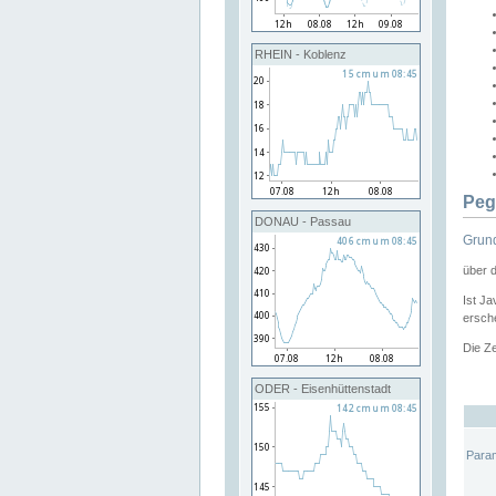
RHEIN - Koblenz
Peg
DONAU - Passau
Grund
über 
Ist Ja
ersche
Die Ze
ODER - Eisenhüttenstadt
Para