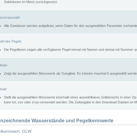
Selektionen im Menü zurückgesetzt.
sserauswahl
Alle Gewässer werden aufgelistet, wenn Daten für den ausgewählten Parameter vorhande
ahl des Pegels
Die Pegellisten zeigen alle verfügbaren Pegel einmal mit Namen und einmal mit Nummer a
inien
Zeigt die ausgewählten Messwerte als Ganglinie. Es können maximal 6 ausgewählt werde
load
Stellt die ausgewählten Messwerte innerhalb eines auswählbaren Zeitbereichs in einer Zi
kann txt, csv oder zrxp verwendet werden. Die Zeitangabe in den Download-Dateien ist 
nzeichnende Wasserstände und Pegelkennwerte
lkennwert: GLW