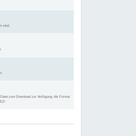
n sind.
n.
n.
p Datei zum Download zur Verfügung. Als Format
MEZ!