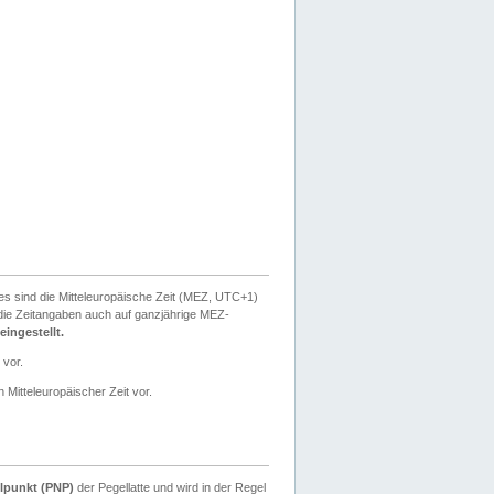
ies sind die Mitteleuropäische Zeit (MEZ, UTC+1)
ie Zeitangaben auch auf ganzjährige MEZ-
ingestellt.
 vor.
 Mitteleuropäischer Zeit vor.
lpunkt (PNP)
der Pegellatte und wird in der Regel