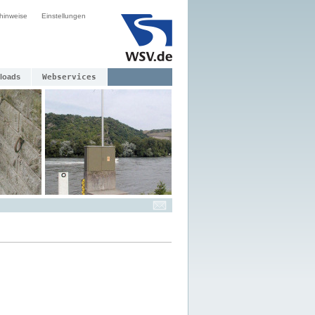
hinweise
Einstellungen
loads
Webservices