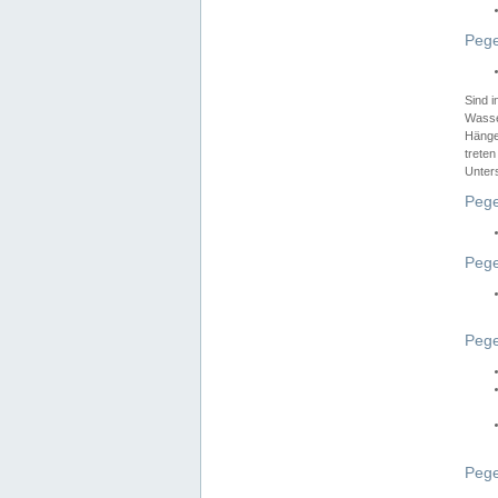
Pege
Sind 
Wasser
Hänge
treten
Unter
Pege
Pege
Pege
Pege