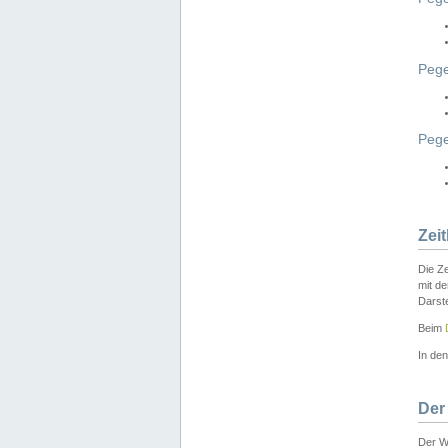
Pege
Peg
Zei
Die Ze
mit d
Darst
Beim
In de
Der
Der W