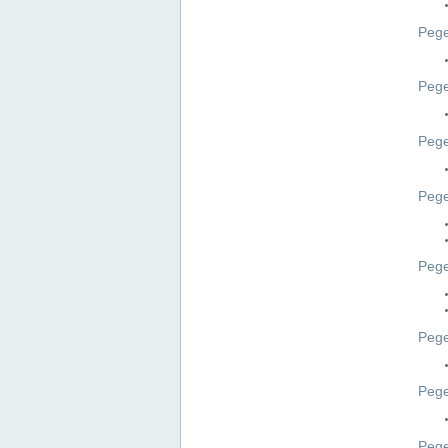
Pege
Pege
Peg
Pege
Pege
Pege
Pege
Peg