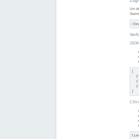
Zugr
Um di
Stamm
ℹ️ Ei
Verf
JSON
[

  {
  {
  {
]
CSV-
tim