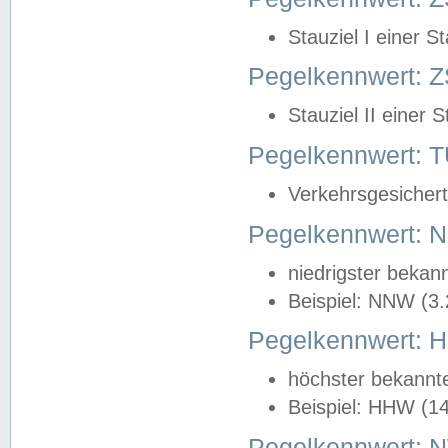
Stauziel I einer S
Pegelkennwert: Z
Stauziel II einer 
Pegelkennwert:
Verkehrsgesichert
Pegelkennwert:
niedrigster bekan
Beispiel: NNW (3
Pegelkennwert:
höchster bekannt
Beispiel: HHW (1
Pegelkennwert: 