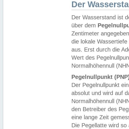
Der Wasserst
Der Wasserstand ist d
über dem
Pegelnullp
Zentimeter angegeben
die lokale Wassertie
aus. Erst durch die A
Wert des Pegelnullpun
Normalhöhennull (NHN
Pegelnullpunkt (PNP)
Der Pegelnullpunkt ei
absolut und wird auf
Normalhöhennull (NHN
den Betreiber des Pege
eine lange Zeit geme
Die Pegellatte wird s