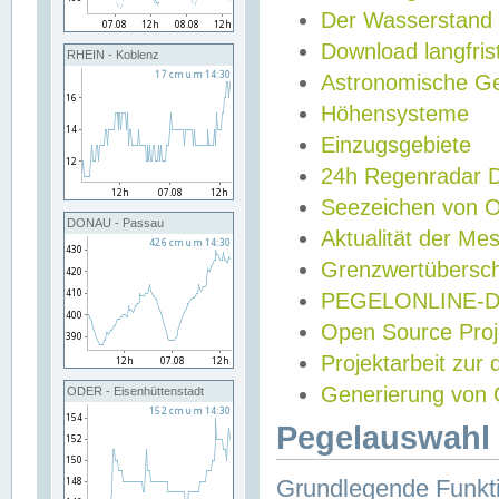
Der Wasserstand
Download langfris
RHEIN - Koblenz
Astronomische Gez
Höhensysteme
Einzugsgebiete
24h Regenradar
Seezeichen von 
DONAU - Passau
Aktualität der Me
Grenzwertübersch
PEGELONLINE-Di
Open Source Projek
Projektarbeit zur
Generierung von 
ODER - Eisenhüttenstadt
Pegelauswahl 
Grundlegende Funkti