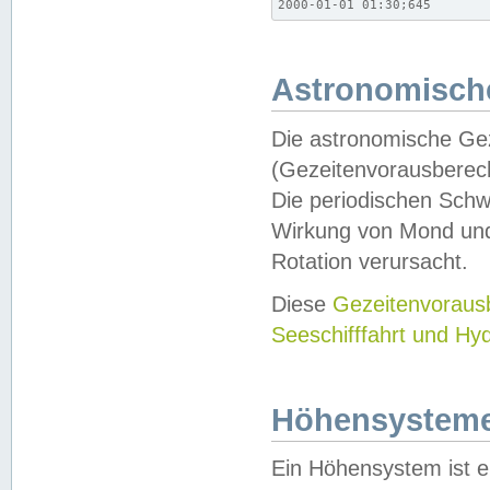
2000-01-01 01:30;645
Astronomische
Die astronomische Gez
(Gezeitenvorausberec
Die periodischen Schw
Wirkung von Mond und
Rotation verursacht.
Diese
Gezeitenvorau
Seeschifffahrt und Hy
Höhensystem
Ein Höhensystem ist e