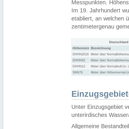
Messpunkten. Höhensy
Im 19. Jahrhundert wu
etabliert, an welchen 
zentimetergenau gem
Deutschland
Höhennetz
Bezeichnung
DHHN2016
Meter über Normalhöhennul
DHHN92
Meter über Normalhöhennul
DHHN12
Meter über Normalnull (m. 
SNN76
Meter über Höhennormal (m
Einzugsgebiet
Unter Einzugsgebiet v
unterirdisches Wasser
Allgemeine Bestandtei