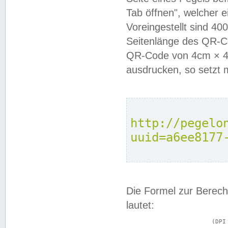
Tab öffnen", welcher 
Voreingestellt sind 4
Seitenlänge des QR-C
QR-Code von 4cm × 4c
ausdrucken, so setzt 
http://pegelo
uuid=a6ee8177
Die Formel zur Berech
lautet:
			(DPI × Druckkantenlänge in cm) ÷ 2,54 = Kantenlänge in Pixel
