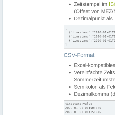
Zeitstempel im
IS
(Offset von MEZ
Dezimalpunkt als
[

  {"timestamp":"2000-01-01T0
  {"timestamp":"2000-01-01T0
  {"timestamp":"2000-01-01T0
]
CSV-Format
Excel-kompatibles
Vereinfachte Zeit
Sommerzeitumstel
Semikolon als Fel
Dezimalkomma (de
timestamp;value

2000-01-01 01:00;646

2000-01-01 01:15;646
