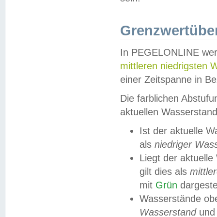
Grenzwertüber
In PEGELONLINE werde
mittleren niedrigsten
einer Zeitspanne in Be
Die farblichen Abstuf
aktuellen Wasserstand
Ist der aktuelle 
als
niedriger Was
Liegt der aktue
gilt dies als
mittle
mit
Grün
dargestel
Wasserstände obe
Wasserstand
und