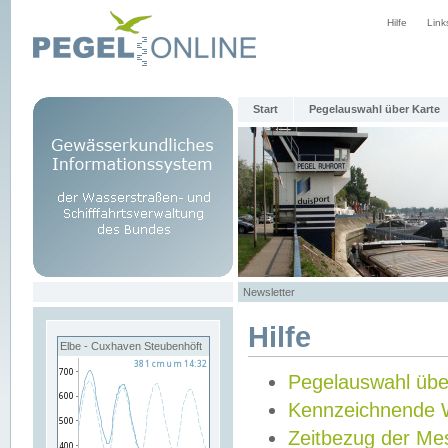
Hilfe
Link
Start
Pegelauswahl über Karte
Newsletter
Hilfe
Elbe - Cuxhaven Steubenhöft
Pegelauswahl übe
Kennzeichnende 
Zeitbezug der Me