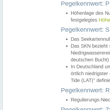
Pegelkennwert: 
Höhenlage des Nul
festgelegtes
Höhe
Pegelkennwert: 
Das Seekartennull
Das SKN bezieht s
Niedrigwassererei
deutschen Bucht) 
In Deutschland un
örtlich niedrigst
Tide (LAT)" definie
Pegelkennwert:
Regulierungs-Nie
Pegelkennwert: Z