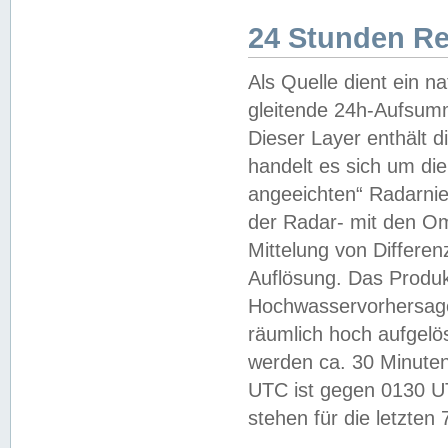
24 Stunden R
Als Quelle dient ein n
gleitende 24h-Aufsum
Dieser Layer enthält
handelt es sich um di
angeeichten“ Radarnie
der Radar- mit den O
Mittelung von Differe
Auflösung. Das Produk
Hochwasservorhersagez
räumlich hoch aufgelö
werden ca. 30 Minuten
UTC ist gegen 0130 UTC
stehen für die letzten