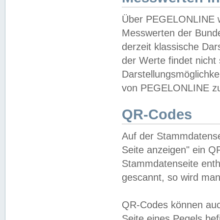
Über PEGELONLINE wer
Messwerten der Bundes
derzeit klassische Da
der Werte findet nicht 
Darstellungsmöglichkei
von PEGELONLINE zu 
QR-Codes
Auf der Stammdatensei
Seite anzeigen" ein Q
Stammdatenseite enthä
gescannt, so wird man
QR-Codes können auc
Seite eines Pegels be