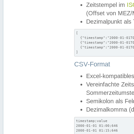
Zeitstempel im
IS
(Offset von MEZ
Dezimalpunkt als
[

  {"timestamp":"2000-01-01T0
  {"timestamp":"2000-01-01T0
  {"timestamp":"2000-01-01T0
]
CSV-Format
Excel-kompatibles
Vereinfachte Zeit
Sommerzeitumstel
Semikolon als Fel
Dezimalkomma (de
timestamp;value

2000-01-01 01:00;646

2000-01-01 01:15;646
