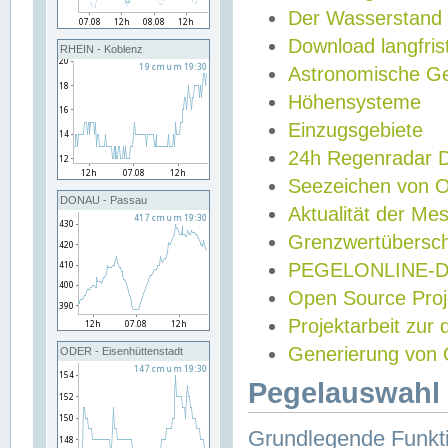
Der Wasserstand
Download langfris
RHEIN - Koblenz
Astronomische Gez
Höhensysteme
Einzugsgebiete
24h Regenradar
Seezeichen von 
DONAU - Passau
Aktualität der Me
Grenzwertübersch
PEGELONLINE-Di
Open Source Projek
Projektarbeit zur
Generierung von 
ODER - Eisenhüttenstadt
Pegelauswahl 
Grundlegende Funkti