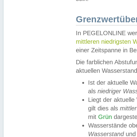
Grenzwertüber
In PEGELONLINE werde
mittleren niedrigsten
einer Zeitspanne in Be
Die farblichen Abstuf
aktuellen Wasserstand
Ist der aktuelle 
als
niedriger Was
Liegt der aktue
gilt dies als
mittle
mit
Grün
dargestel
Wasserstände obe
Wasserstand
und