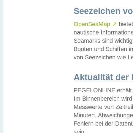
Seezeichen v
OpenSeaMap
↗
biete
nautische Information
Seamarks sind wichtig
Booten und Schiffen i
von Seezeichen wie Le
Aktualität der
PEGELONLINE erhält u
Im Binnenbereich wird 
Messwerte von Zeitreih
Minuten. Abweichungen
Fehlern bei der Daten
sein.