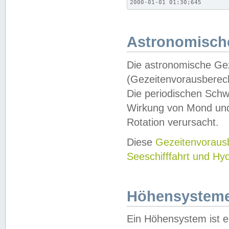
2000-01-01 01:30;645
Astronomische
Die astronomische Gez
(Gezeitenvorausberec
Die periodischen Schw
Wirkung von Mond und
Rotation verursacht.
Diese
Gezeitenvorau
Seeschifffahrt und Hy
Höhensystem
Ein Höhensystem ist e