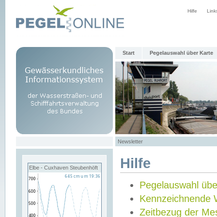
Hilfe
Link
Start
Pegelauswahl über Karte
Newsletter
Hilfe
Elbe - Cuxhaven Steubenhöft
Pegelauswahl übe
Kennzeichnende 
Zeitbezug der Me