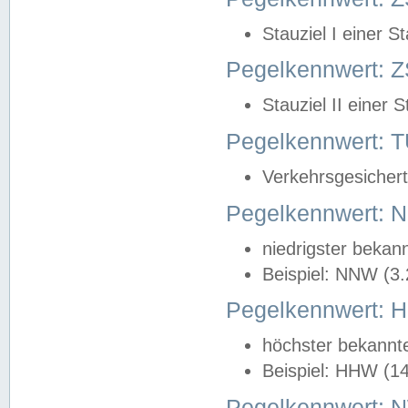
Stauziel I einer S
Pegelkennwert: Z
Stauziel II einer 
Pegelkennwert:
Verkehrsgesichert
Pegelkennwert:
niedrigster bekan
Beispiel: NNW (3
Pegelkennwert:
höchster bekannt
Beispiel: HHW (1
Pegelkennwert: 