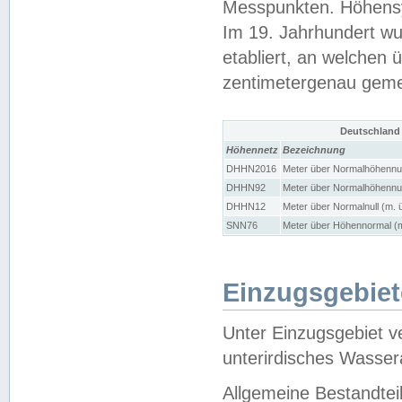
Messpunkten. Höhensy
Im 19. Jahrhundert wu
etabliert, an welchen 
zentimetergenau gem
Deutschland
Höhennetz
Bezeichnung
DHHN2016
Meter über Normalhöhennul
DHHN92
Meter über Normalhöhennul
DHHN12
Meter über Normalnull (m. 
SNN76
Meter über Höhennormal (m
Einzugsgebiet
Unter Einzugsgebiet v
unterirdisches Wasser
Allgemeine Bestandtei