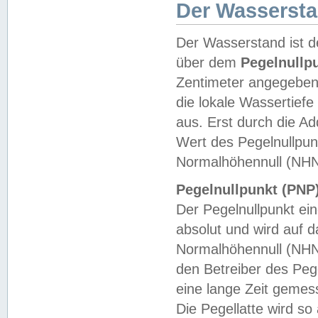
Der Wasserst
Der Wasserstand ist d
über dem
Pegelnullp
Zentimeter angegeben
die lokale Wassertie
aus. Erst durch die A
Wert des Pegelnullpun
Normalhöhennull (NHN
Pegelnullpunkt (PNP)
Der Pegelnullpunkt ei
absolut und wird auf
Normalhöhennull (NHN
den Betreiber des Pege
eine lange Zeit geme
Die Pegellatte wird s