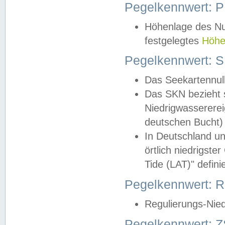
Pegelkennwert: 
Höhenlage des Nul
festgelegtes
Höhe
Pegelkennwert: 
Das Seekartennull
Das SKN bezieht s
Niedrigwassererei
deutschen Bucht) 
In Deutschland un
örtlich niedrigst
Tide (LAT)" definie
Pegelkennwert:
Regulierungs-Nie
Pegelkennwert: Z