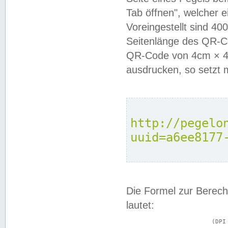
Tab öffnen", welcher 
Voreingestellt sind 4
Seitenlänge des QR-C
QR-Code von 4cm × 4c
ausdrucken, so setzt 
http://pegelo
uuid=a6ee8177
Die Formel zur Berech
lautet:
			(DPI × Druckkantenlänge in cm) ÷ 2,54 = Kantenlänge in Pixel
