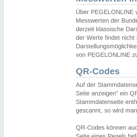
Über PEGELONLINE wer
Messwerten der Bundes
derzeit klassische Da
der Werte findet nicht 
Darstellungsmöglichkei
von PEGELONLINE zu 
QR-Codes
Auf der Stammdatensei
Seite anzeigen" ein Q
Stammdatenseite enthä
gescannt, so wird man
QR-Codes können auc
Seite eines Pegels be