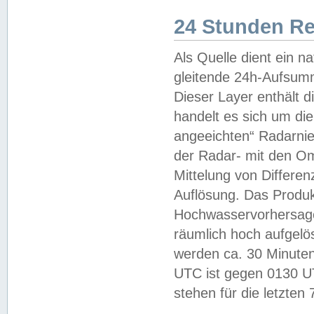
24 Stunden R
Als Quelle dient ein n
gleitende 24h-Aufsum
Dieser Layer enthält
handelt es sich um di
angeeichten“ Radarnie
der Radar- mit den O
Mittelung von Differe
Auflösung. Das Produk
Hochwasservorhersagez
räumlich hoch aufgelö
werden ca. 30 Minuten
UTC ist gegen 0130 UTC
stehen für die letzten