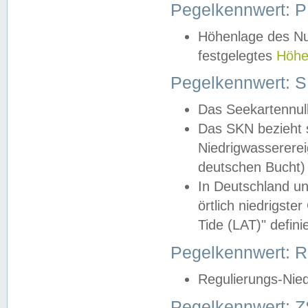
Pegelkennwert: 
Höhenlage des Nul
festgelegtes
Höhe
Pegelkennwert: 
Das Seekartennull
Das SKN bezieht s
Niedrigwassererei
deutschen Bucht) 
In Deutschland un
örtlich niedrigst
Tide (LAT)" definie
Pegelkennwert:
Regulierungs-Nie
Pegelkennwert: Z