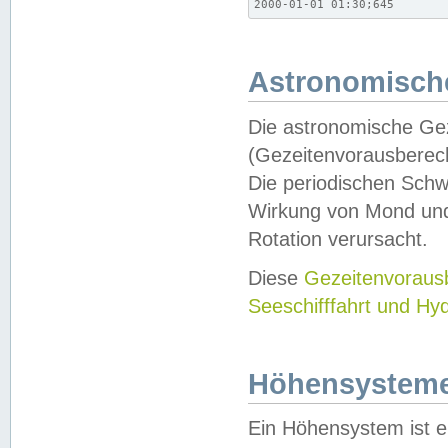
2000-01-01 01:30;645
Astronomische
Die astronomische Gez
(Gezeitenvorausberec
Die periodischen Schw
Wirkung von Mond und
Rotation verursacht.
Diese
Gezeitenvorau
Seeschifffahrt und Hy
Höhensystem
Ein Höhensystem ist e