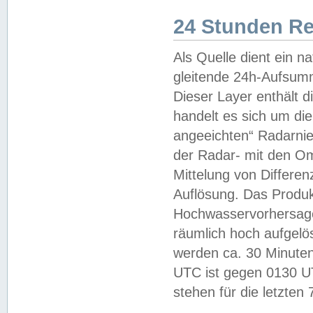
24 Stunden R
Als Quelle dient ein n
gleitende 24h-Aufsum
Dieser Layer enthält
handelt es sich um di
angeeichten“ Radarnie
der Radar- mit den O
Mittelung von Differe
Auflösung. Das Produk
Hochwasservorhersagez
räumlich hoch aufgelö
werden ca. 30 Minuten
UTC ist gegen 0130 UTC
stehen für die letzten