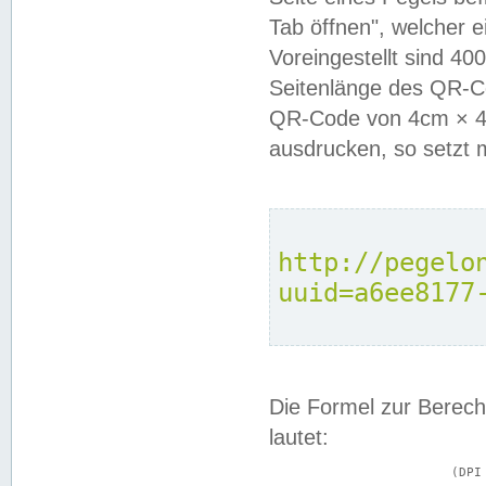
Tab öffnen", welcher 
Voreingestellt sind 4
Seitenlänge des QR-C
QR-Code von 4cm × 4c
ausdrucken, so setzt 
http://pegelo
uuid=a6ee8177
Die Formel zur Berech
lautet:
			(DPI × Druckkantenlänge in cm) ÷ 2,54 = Kantenlänge in Pixel
