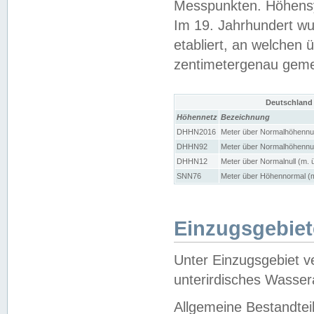
Messpunkten. Höhensy
Im 19. Jahrhundert wu
etabliert, an welchen 
zentimetergenau gem
Deutschland
Höhennetz
Bezeichnung
DHHN2016
Meter über Normalhöhennul
DHHN92
Meter über Normalhöhennul
DHHN12
Meter über Normalnull (m. 
SNN76
Meter über Höhennormal (m
Einzugsgebiet
Unter Einzugsgebiet v
unterirdisches Wasser
Allgemeine Bestandtei