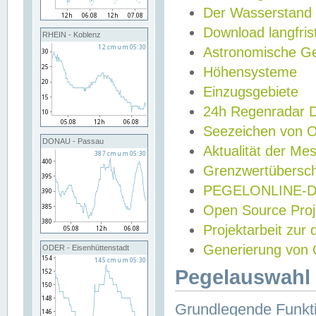
Der Wasserstand
Download langfris
RHEIN - Koblenz
Astronomische Gez
Höhensysteme
Einzugsgebiete
24h Regenradar
Seezeichen von 
DONAU - Passau
Aktualität der Me
Grenzwertübersch
PEGELONLINE-Di
Open Source Projek
Projektarbeit zur
Generierung von 
ODER - Eisenhüttenstadt
Pegelauswahl 
Grundlegende Funkti