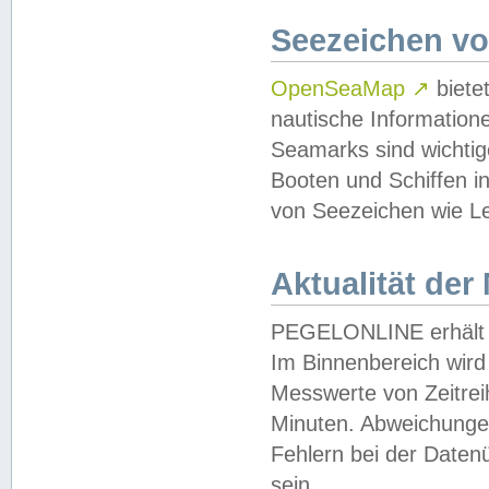
Seezeichen v
OpenSeaMap
↗
biete
nautische Information
Seamarks sind wichtig
Booten und Schiffen i
von Seezeichen wie Le
Aktualität der
PEGELONLINE erhält u
Im Binnenbereich wird 
Messwerte von Zeitreih
Minuten. Abweichungen
Fehlern bei der Daten
sein.