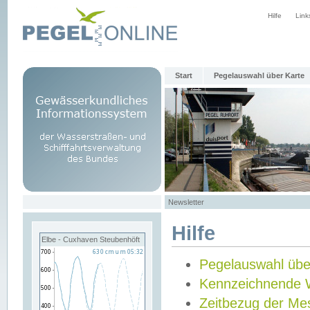
Hilfe
Link
Start
Pegelauswahl über Karte
Newsletter
Hilfe
Elbe - Cuxhaven Steubenhöft
Pegelauswahl übe
Kennzeichnende 
Zeitbezug der Me