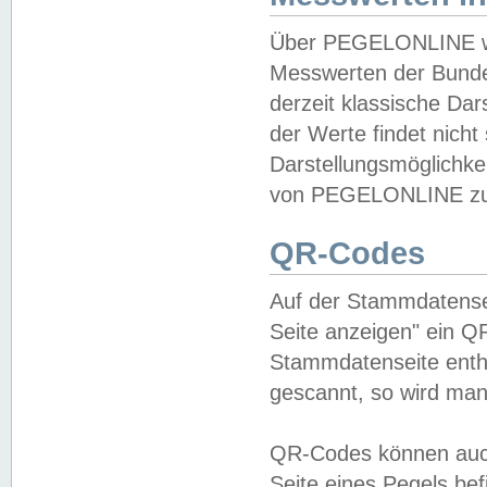
Über PEGELONLINE wer
Messwerten der Bundes
derzeit klassische Da
der Werte findet nicht 
Darstellungsmöglichkei
von PEGELONLINE zu 
QR-Codes
Auf der Stammdatensei
Seite anzeigen" ein Q
Stammdatenseite enthä
gescannt, so wird man
QR-Codes können auc
Seite eines Pegels be