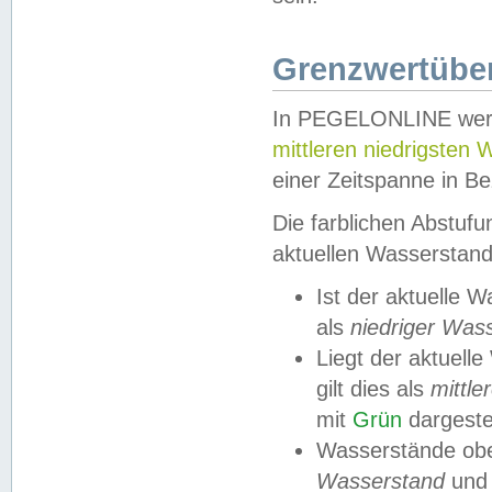
Grenzwertüber
In PEGELONLINE werde
mittleren niedrigsten
einer Zeitspanne in Be
Die farblichen Abstuf
aktuellen Wasserstand
Ist der aktuelle 
als
niedriger Was
Liegt der aktue
gilt dies als
mittle
mit
Grün
dargestel
Wasserstände obe
Wasserstand
und