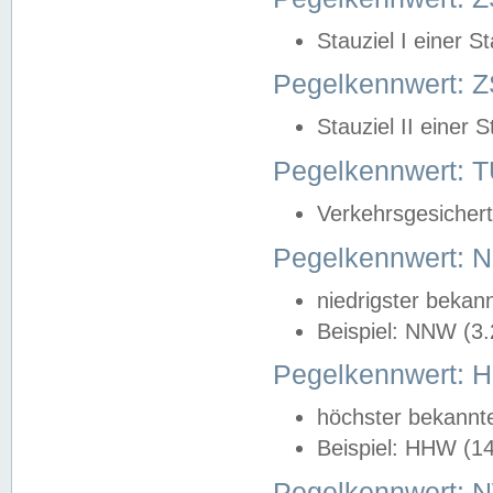
Stauziel I einer S
Pegelkennwert: Z
Stauziel II einer 
Pegelkennwert:
Verkehrsgesichert
Pegelkennwert:
niedrigster bekan
Beispiel: NNW (3
Pegelkennwert:
höchster bekannt
Beispiel: HHW (1
Pegelkennwert: 