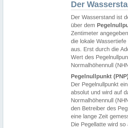
Der Wasserst
Der Wasserstand ist d
über dem
Pegelnullp
Zentimeter angegeben
die lokale Wassertie
aus. Erst durch die A
Wert des Pegelnullpun
Normalhöhennull (NHN
Pegelnullpunkt (PNP)
Der Pegelnullpunkt ei
absolut und wird auf
Normalhöhennull (NHN
den Betreiber des Pege
eine lange Zeit geme
Die Pegellatte wird s