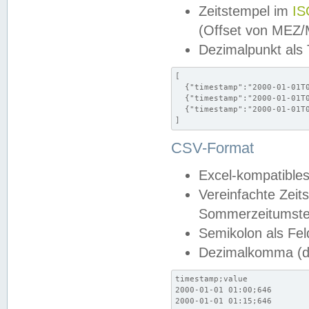
Zeitstempel im
IS
(Offset von MEZ
Dezimalpunkt als
[

  {"timestamp":"2000-01-01T0
  {"timestamp":"2000-01-01T0
  {"timestamp":"2000-01-01T0
]
CSV-Format
Excel-kompatibles
Vereinfachte Zeit
Sommerzeitumstel
Semikolon als Fel
Dezimalkomma (de
timestamp;value

2000-01-01 01:00;646

2000-01-01 01:15;646
