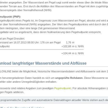
ntimeter angegeben. Der Wasserstand am Pegel sagt somit weder etwas über die lokale Wa
enden Terrain aus. Erst durch die Addition des Wasserstandes am Pegel mit dem zugehörig
asserspiegels über Normalhöhennull (NHN).
nullpunkt (PNP):
egelnullpunkt eines Pegels ist, im Gegensatz zum Wasserstand am Pegel, absolut und wir
ter über Normalhöhennull (NHN) angegeben. Der Wert des Pegelnullpunktes wird durch den Bet
 dem niedrigsten, über eine lange Zeit gemessenen Wasserstand.
gellatte wird so angebracht, dass deren Nullmarkierung dem Pegelnullpunkt entspricht.
iel am Pegel Dresden:
rstand am 16.07.2013 08:00 Uhr: 176 cm am Pegel
1,76
m
ullpunkt
+
102,68
m ü. NHN
=
104,44
m ü. NHN
nload langfristiger Wasserstände und Abflüsse
ONLINE bietet die Möglichkeit, historische Wasserstandsdaten und Abflusswerte seit dem 1
en heruntergeladenen Daten handelt es sich um
ungeprüfte Rohdaten
. Diese Messwerte wur
ehler oder andere Unregelmäßigkeiten enthalten.
esswerte sind relative Angaben zum jeweiligen
Pegelnullpunkt
. Für absolute Höhenangaben 
igen Pegels addieren.
ür programmatische Zugriffe und automatisierte Datenabfragen aktueller Werte stehen auch d