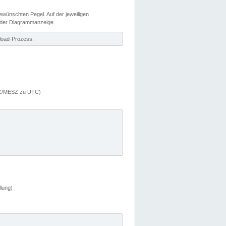
wünschten Pegel. Auf der jeweiligen
 der Diagrammanzeige.
load-Prozess.
MEZ/MESZ zu UTC)
lung)