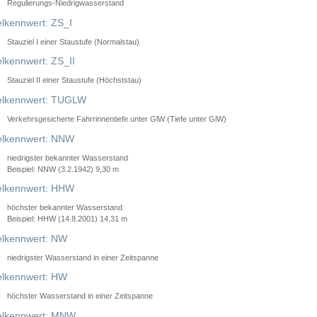
Regulierungs-Niedrigwasserstand
lkennwert: ZS_I
Stauziel I einer Staustufe (Normalstau)
lkennwert: ZS_II
Stauziel II einer Staustufe (Höchststau)
elkennwert: TUGLW
Verkehrsgesicherte Fahrrinnentiefe unter GlW (Tiefe unter GlW)
lkennwert: NNW
niedrigster bekannter Wasserstand
Beispiel: NNW (3.2.1942) 9,30 m
lkennwert: HHW
höchster bekannter Wasserstand
Beispiel: HHW (14.8.2001) 14,31 m
lkennwert: NW
niedrigster Wasserstand in einer Zeitspanne
lkennwert: HW
höchster Wasserstand in einer Zeitspanne
elkennwert: MNW