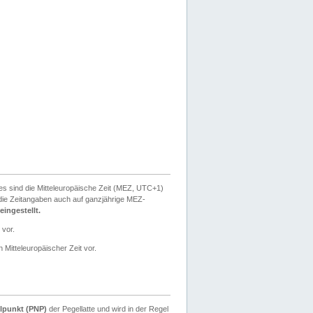
ies sind die Mitteleuropäische Zeit (MEZ, UTC+1)
ie Zeitangaben auch auf ganzjährige MEZ-
ingestellt.
 vor.
 Mitteleuropäischer Zeit vor.
lpunkt (PNP)
der Pegellatte und wird in der Regel