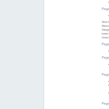
Pege
Sind 
Wasser
Hänge
treten
Unter
Pege
Pege
Pege
Pege