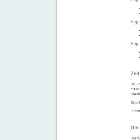
Pege
Peg
Zei
Die Ze
mit d
Darst
Beim
In de
Der
Der W