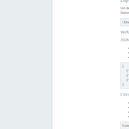
Zugr
Um di
Stamm
ℹ️ Ei
Verf
JSON
[

  {
  {
  {
]
CSV-
tim