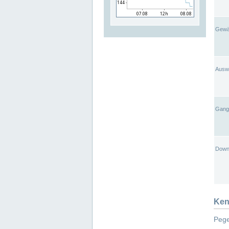
Gewä
Ausw
Gangl
Down
Ken
Pege