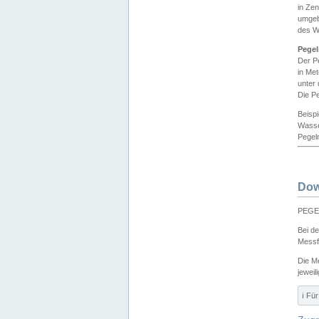
in Ze
umgeb
des W
Pegel
Der P
in Me
unter
Die Pe
Beisp
Wasse
Pegeln
Dow
PEGEL
Bei d
Messf
Die M
jeweil
ℹ️ F