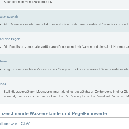
Selektionen im Menü zurückgesetzt.
sserauswahl
Alle Gewässer werden aufgelistet, wenn Daten für den ausgewählten Parameter vorhande
ahl des Pegels
Die Pegellisten zeigen alle verfügbaren Pegel einmal mit Namen und einmal mit Nummer a
inien
Zeigt die ausgewählten Messwerte als Ganglinie. Es können maximal 6 ausgewählt werde
load
Stellt die ausgewählten Messwerte innerhalb eines auswählbaren Zeitbereichs in einer Zi
kann txt, csv oder zrxp verwendet werden. Die Zeitangabe in den Download-Dateien ist 
nzeichnende Wasserstände und Pegelkennwerte
lkennwert: GLW