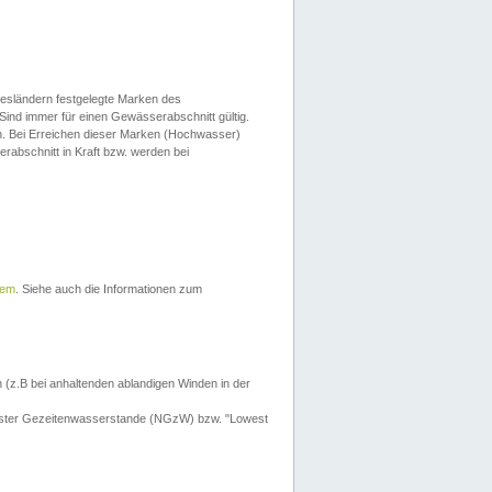
esländern festgelegte Marken des
Sind immer für einen Gewässerabschnitt gültig.
. Bei Erreichen dieser Marken (Hochwasser)
erabschnitt in Kraft bzw. werden bei
tem
. Siehe auch die Informationen zum
 (z.B bei anhaltenden ablandigen Winden in der
drigster Gezeitenwasserstande (NGzW) bzw. "Lowest