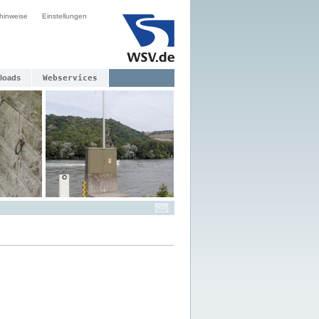
hinweise
Einstellungen
loads
Webservices