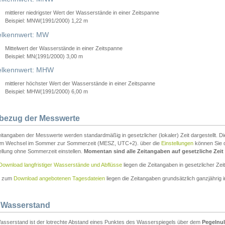
mittlerer niedrigster Wert der Wasserstände in einer Zeitspanne
Beispiel: MNW(1991/2000) 1,22 m
lkennwert: MW
Mittelwert der Wasserstände in einer Zeitspanne
Beispiel: MN(1991/2000) 3,00 m
elkennwert: MHW
mittlerer höchster Wert der Wasserstände in einer Zeitspanne
Beispiel: MHW(1991/2000) 6,00 m
tbezug der Messwerte
itangaben der Messwerte werden standardmäßig in gesetzlicher (lokaler) Zeit dargestellt. D
em Wechsel im Sommer zur Sommerzeit (MESZ, UTC+2). über die
Einstellungen
können Sie d
ellung ohne Sommerzeit einstellen.
Momentan sind alle Zeitangaben auf gesetzliche Zeit e
Download langfristiger Wasserstände und Abflüsse
liegen die Zeitangaben in gesetzlicher Zeit
n zum
Download angebotenen Tagesdateien
liegen die Zeitangaben grundsätzlich ganzjährig in
 Wasserstand
asserstand ist der lotrechte Abstand eines Punktes des Wasserspiegels über dem
Pegelnul