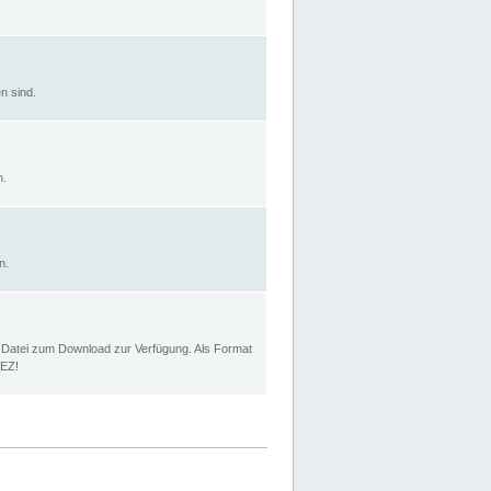
n sind.
n.
n.
p Datei zum Download zur Verfügung. Als Format
MEZ!