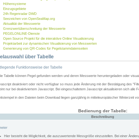
Höhensysteme
Einzugsgebiete
24h Regenradar DWD
Seezeichen von OpenSeaMap.org
Aktualität der Messwerte
Grenzwertüberschreitung der Messwerte
PEGELONLINE-Dienste
Open Source Projekt für die interaktive Online Visualisierung
Projektarbeit zur dynamischen Visualisierung von Messwerten
Generierung von QR-Codes für Pegelstammdatenseiten
elauswahl über Tabelle
legende Funktionsweise der Tabelle
die Tabelle können Pegel gefunden werden und deren Messwerte heruntergeladen oder visuali
vascript deaktiviert oder nicht verfügbar so muss jede Änderung mit der Bestätigung des "Filt
int nur bei deaktiviertem Javascript. Bei eingeschaltetem Javascript aktualisieren sich alle 
itstempel in den Dateien beim Download liegen ganzjährig in mitteleuropäischer Winterzeit vo
Bedienung der Tabelle:
Beschreibung
meter
Hier besteht die Möglichkeit, die auszuwertende Messgröße einzustellen. Bei einer Ände