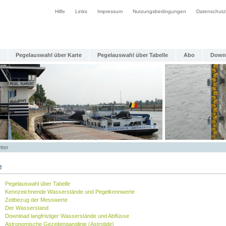
Hilfe
Links
Impressum
Nutzungsbedingungen
Datenschutz
Pegelauswahl über Karte
Pegelauswahl über Tabelle
Abo
Down
tter
e
Pegelauswahl über Tabelle
Kennzeichnende Wasserstände und Pegelkennwerte
Zeitbezug der Messwerte
Der Wasserstand
Download langfristiger Wasserstände und Abflüsse
Astronomische Gezeitenganglinie (Astrotide)