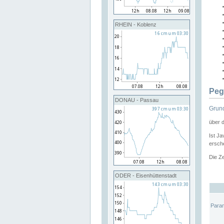
RHEIN - Koblenz
Peg
DONAU - Passau
Grund
über 
Ist Ja
ersche
Die Ze
ODER - Eisenhüttenstadt
Para