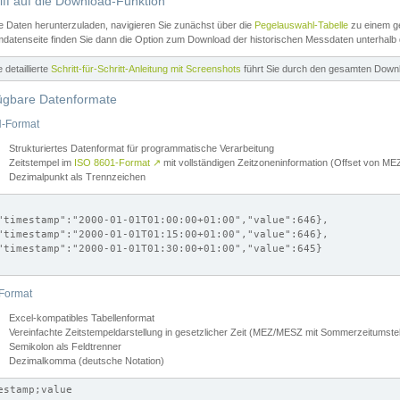
iff auf die Download-Funktion
e Daten herunterzuladen, navigieren Sie zunächst über die
Pegelauswahl-Tabelle
zu einem ge
datenseite finden Sie dann die Option zum Download der historischen Messdaten unterhalb
ne detaillierte
Schritt-für-Schritt-Anleitung mit Screenshots
führt Sie durch den gesamten Down
ügbare Datenformate
-Format
Strukturiertes Datenformat für programmatische Verarbeitung
Zeitstempel im
ISO 8601-Format
↗
mit vollständigen Zeitzoneninformation (Offset von 
Dezimalpunkt als Trennzeichen
"timestamp":"2000-01-01T01:00:00+01:00","value":646},

"timestamp":"2000-01-01T01:15:00+01:00","value":646},

"timestamp":"2000-01-01T01:30:00+01:00","value":645}

Format
Excel-kompatibles Tabellenformat
Vereinfachte Zeitstempeldarstellung in gesetzlicher Zeit (MEZ/MESZ mit Sommerzeitumstel
Semikolon als Feldtrenner
Dezimalkomma (deutsche Notation)
estamp;value
