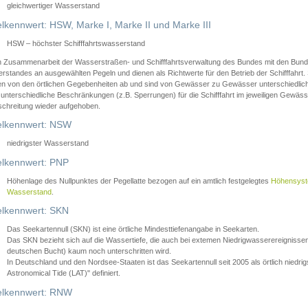
gleichwertiger Wasserstand
lkennwert: HSW, Marke I, Marke II und Marke III
HSW – höchster Schifffahrtswasserstand
in Zusammenarbeit der Wasserstraßen- und Schifffahrtsverwaltung des Bundes mit den Bund
standes an ausgewählten Pegeln und dienen als Richtwerte für den Betrieb der Schifffahrt. 
n von den örtlichen Gegebenheiten ab und sind von Gewässer zu Gewässer unterschiedlich
 unterschiedliche Beschränkungen (z.B. Sperrungen) für die Schifffahrt im jeweiligen Gewäss
schreitung wieder aufgehoben.
lkennwert: NSW
niedrigster Wasserstand
lkennwert: PNP
Höhenlage des Nullpunktes der Pegellatte bezogen auf ein amtlich festgelegtes
Höhensys
Wasserstand
.
lkennwert: SKN
Das Seekartennull (SKN) ist eine örtliche Mindesttiefenangabe in Seekarten.
Das SKN bezieht sich auf die Wassertiefe, die auch bei extemen Niedrigwasserereignissen
deutschen Bucht) kaum noch unterschritten wird.
In Deutschland und den Nordsee-Staaten ist das Seekartennull seit 2005 als örtlich nie
Astronomical Tide (LAT)" definiert.
lkennwert: RNW