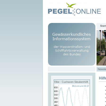
Start
Newsle
Hilf
Elbe - Cuxhaven Steubenhöft