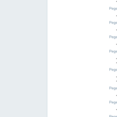
Pege
Pege
Peg
Pege
Pege
Pege
Pege
Peg