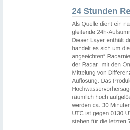
24 Stunden R
Als Quelle dient ein n
gleitende 24h-Aufsum
Dieser Layer enthält
handelt es sich um di
angeeichten“ Radarnie
der Radar- mit den O
Mittelung von Differe
Auflösung. Das Produk
Hochwasservorhersagez
räumlich hoch aufgelö
werden ca. 30 Minuten
UTC ist gegen 0130 UTC
stehen für die letzten