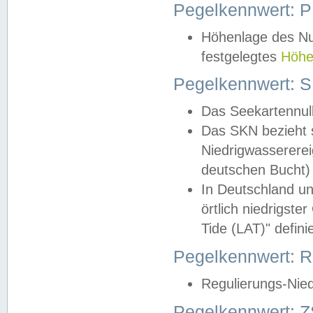
Pegelkennwert: 
Höhenlage des Nul
festgelegtes
Höhe
Pegelkennwert: 
Das Seekartennull
Das SKN bezieht s
Niedrigwassererei
deutschen Bucht) 
In Deutschland un
örtlich niedrigst
Tide (LAT)" definie
Pegelkennwert:
Regulierungs-Nie
Pegelkennwert: Z