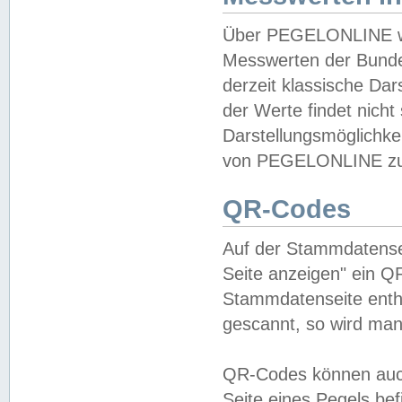
Über PEGELONLINE wer
Messwerten der Bundes
derzeit klassische Da
der Werte findet nicht 
Darstellungsmöglichkei
von PEGELONLINE zu 
QR-Codes
Auf der Stammdatensei
Seite anzeigen" ein Q
Stammdatenseite enthä
gescannt, so wird man
QR-Codes können auc
Seite eines Pegels be