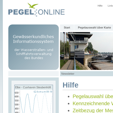
Hilfe
Link
Start
Pegelauswahl über Karte
Newsletter
Hilfe
Elbe - Cuxhaven Steubenhöft
Pegelauswahl übe
Kennzeichnende 
Zeitbezug der Me