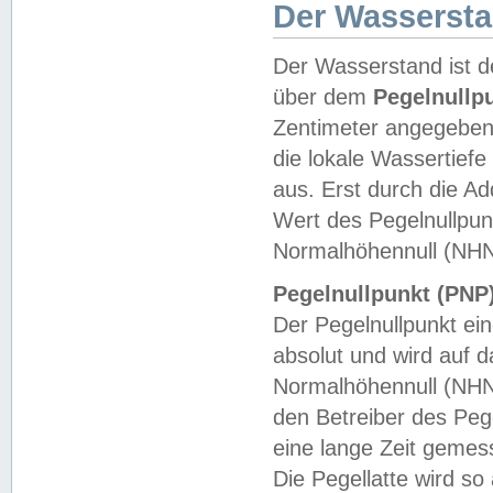
Der Wasserst
Der Wasserstand ist d
über dem
Pegelnullp
Zentimeter angegeben
die lokale Wassertie
aus. Erst durch die A
Wert des Pegelnullpun
Normalhöhennull (NHN
Pegelnullpunkt (PNP)
Der Pegelnullpunkt ei
absolut und wird auf
Normalhöhennull (NHN
den Betreiber des Pege
eine lange Zeit geme
Die Pegellatte wird s