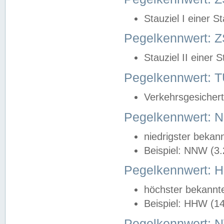
Stauziel I einer S
Pegelkennwert: Z
Stauziel II einer 
Pegelkennwert:
Verkehrsgesichert
Pegelkennwert:
niedrigster bekan
Beispiel: NNW (3
Pegelkennwert:
höchster bekannt
Beispiel: HHW (1
Pegelkennwert: 