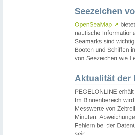
Seezeichen v
OpenSeaMap
↗
biete
nautische Information
Seamarks sind wichtig
Booten und Schiffen i
von Seezeichen wie Le
Aktualität der
PEGELONLINE erhält u
Im Binnenbereich wird 
Messwerte von Zeitreih
Minuten. Abweichungen
Fehlern bei der Daten
sein.