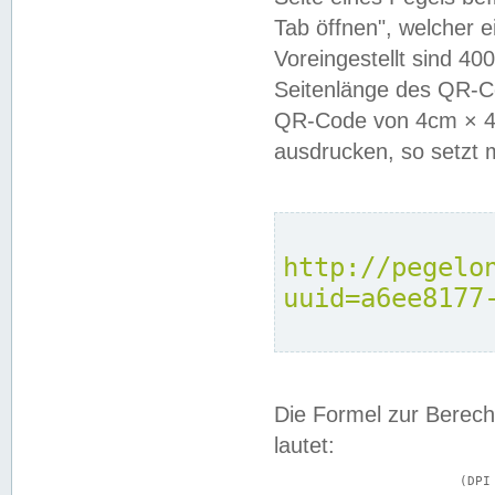
Tab öffnen", welcher 
Voreingestellt sind 4
Seitenlänge des QR-C
QR-Code von 4cm × 4c
ausdrucken, so setzt 
http://pegelo
uuid=a6ee8177
Die Formel zur Berech
lautet:
			(DPI × Druckkantenlänge in cm) ÷ 2,54 = Kantenlänge in Pixel
