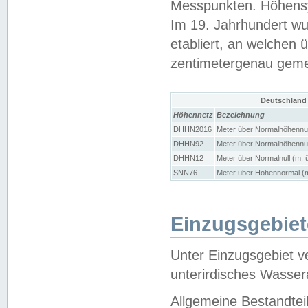
Messpunkten. Höhensy
Im 19. Jahrhundert wu
etabliert, an welchen 
zentimetergenau gem
Deutschland
Höhennetz
Bezeichnung
DHHN2016
Meter über Normalhöhennul
DHHN92
Meter über Normalhöhennul
DHHN12
Meter über Normalnull (m. 
SNN76
Meter über Höhennormal (m
Einzugsgebiet
Unter Einzugsgebiet v
unterirdisches Wasser
Allgemeine Bestandtei