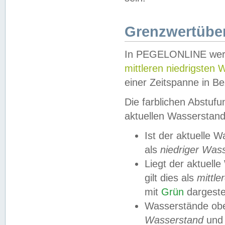
Grenzwertüber
In PEGELONLINE werde
mittleren niedrigsten
einer Zeitspanne in Be
Die farblichen Abstuf
aktuellen Wasserstand
Ist der aktuelle 
als
niedriger Was
Liegt der aktue
gilt dies als
mittle
mit
Grün
dargestel
Wasserstände obe
Wasserstand
und