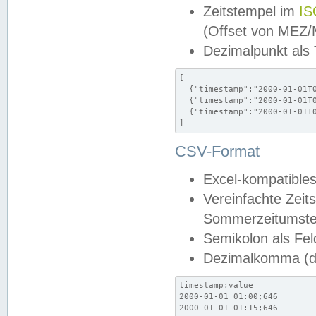
Zeitstempel im
IS
(Offset von MEZ
Dezimalpunkt als
[

  {"timestamp":"2000-01-01T0
  {"timestamp":"2000-01-01T0
  {"timestamp":"2000-01-01T0
]
CSV-Format
Excel-kompatibles
Vereinfachte Zeit
Sommerzeitumstel
Semikolon als Fel
Dezimalkomma (de
timestamp;value

2000-01-01 01:00;646

2000-01-01 01:15;646
