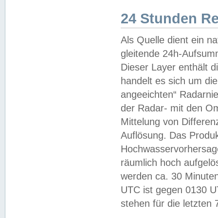
24 Stunden R
Als Quelle dient ein n
gleitende 24h-Aufsum
Dieser Layer enthält
handelt es sich um di
angeeichten“ Radarnie
der Radar- mit den O
Mittelung von Differe
Auflösung. Das Produk
Hochwasservorhersagez
räumlich hoch aufgelö
werden ca. 30 Minuten
UTC ist gegen 0130 UTC
stehen für die letzten