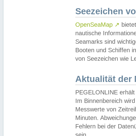
Seezeichen v
OpenSeaMap
↗
biete
nautische Information
Seamarks sind wichtig
Booten und Schiffen i
von Seezeichen wie Le
Aktualität der
PEGELONLINE erhält u
Im Binnenbereich wird 
Messwerte von Zeitreih
Minuten. Abweichungen
Fehlern bei der Daten
sein.