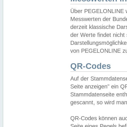
Über PEGELONLINE wer
Messwerten der Bundes
derzeit klassische Da
der Werte findet nicht 
Darstellungsmöglichkei
von PEGELONLINE zu 
QR-Codes
Auf der Stammdatensei
Seite anzeigen" ein Q
Stammdatenseite enthä
gescannt, so wird man
QR-Codes können auc
Seite eines Pegels be