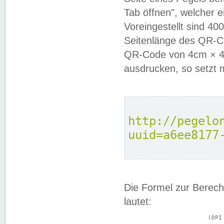
Tab öffnen", welcher 
Voreingestellt sind 4
Seitenlänge des QR-C
QR-Code von 4cm × 4c
ausdrucken, so setzt 
http://pegelo
uuid=a6ee8177
Die Formel zur Berech
lautet:
			(DPI × Druckkantenlänge in cm) ÷ 2,54 = Kantenlänge in Pixel
