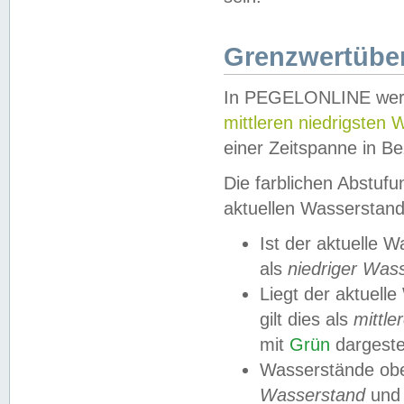
Grenzwertüber
In PEGELONLINE werde
mittleren niedrigsten
einer Zeitspanne in Be
Die farblichen Abstuf
aktuellen Wasserstand
Ist der aktuelle 
als
niedriger Was
Liegt der aktue
gilt dies als
mittle
mit
Grün
dargestel
Wasserstände obe
Wasserstand
und