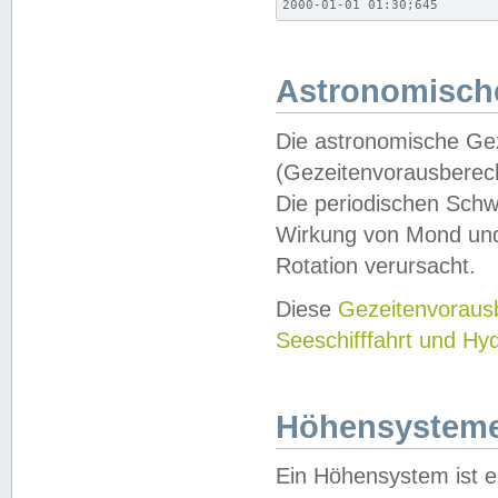
2000-01-01 01:30;645
Astronomische
Die astronomische Gez
(Gezeitenvorausberec
Die periodischen Schw
Wirkung von Mond und
Rotation verursacht.
Diese
Gezeitenvorau
Seeschifffahrt und Hy
Höhensystem
Ein Höhensystem ist e