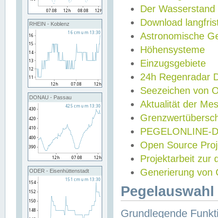
Der Wasserstand
Download langfris
RHEIN - Koblenz
Astronomische Gez
Höhensysteme
Einzugsgebiete
24h Regenradar
Seezeichen von 
DONAU - Passau
Aktualität der Me
Grenzwertübersch
PEGELONLINE-Di
Open Source Projek
Projektarbeit zur
Generierung von 
ODER - Eisenhüttenstadt
Pegelauswahl 
Grundlegende Funkti