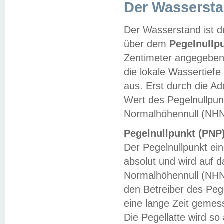
Der Wasserst
Der Wasserstand ist d
über dem
Pegelnullp
Zentimeter angegeben
die lokale Wassertie
aus. Erst durch die A
Wert des Pegelnullpun
Normalhöhennull (NHN
Pegelnullpunkt (PNP)
Der Pegelnullpunkt ei
absolut und wird auf
Normalhöhennull (NHN
den Betreiber des Pege
eine lange Zeit geme
Die Pegellatte wird s