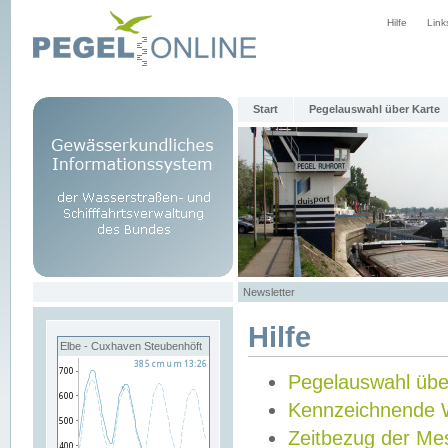
Hilfe
Link
Start
Pegelauswahl über Karte
Newsletter
Hilfe
Elbe - Cuxhaven Steubenhöft
Pegelauswahl übe
Kennzeichnende 
Zeitbezug der Me