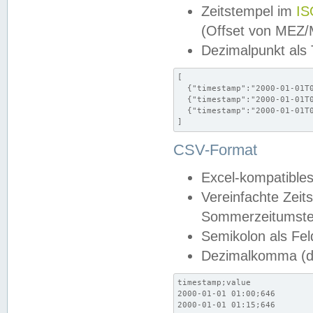
Zeitstempel im
IS
(Offset von MEZ
Dezimalpunkt als
[

  {"timestamp":"2000-01-01T0
  {"timestamp":"2000-01-01T0
  {"timestamp":"2000-01-01T0
]
CSV-Format
Excel-kompatibles
Vereinfachte Zeit
Sommerzeitumstel
Semikolon als Fel
Dezimalkomma (de
timestamp;value

2000-01-01 01:00;646

2000-01-01 01:15;646
