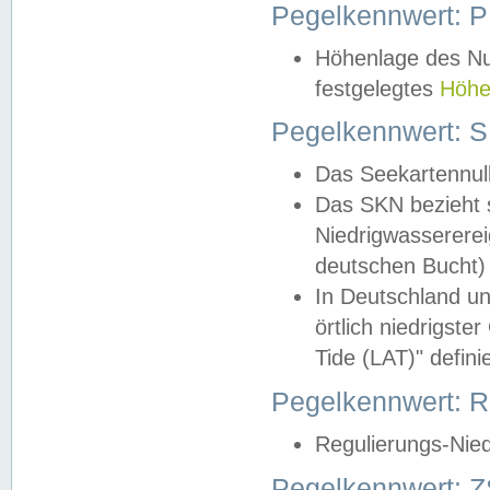
Pegelkennwert: 
Höhenlage des Nul
festgelegtes
Höhe
Pegelkennwert: 
Das Seekartennull
Das SKN bezieht s
Niedrigwassererei
deutschen Bucht) 
In Deutschland un
örtlich niedrigst
Tide (LAT)" definie
Pegelkennwert:
Regulierungs-Nie
Pegelkennwert: Z