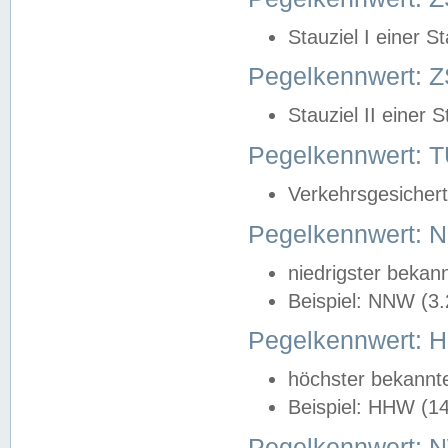
Stauziel I einer S
Pegelkennwert: Z
Stauziel II einer 
Pegelkennwert:
Verkehrsgesichert
Pegelkennwert:
niedrigster bekan
Beispiel: NNW (3
Pegelkennwert:
höchster bekannt
Beispiel: HHW (1
Pegelkennwert: 