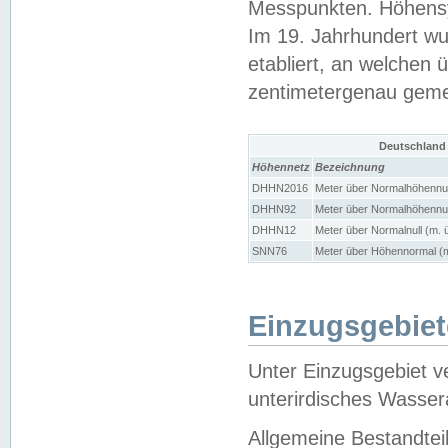
Messpunkten. Höhensy
Im 19. Jahrhundert wu
etabliert, an welchen 
zentimetergenau gem
Deutschland
Höhennetz
Bezeichnung
DHHN2016
Meter über Normalhöhennul
DHHN92
Meter über Normalhöhennul
DHHN12
Meter über Normalnull (m. 
SNN76
Meter über Höhennormal (m
Einzugsgebiet
Unter Einzugsgebiet v
unterirdisches Wasser
Allgemeine Bestandtei