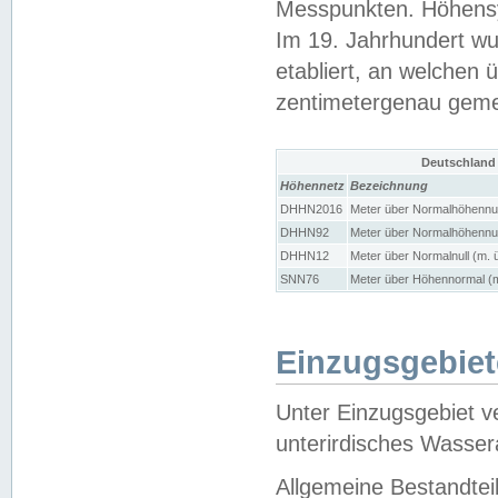
Messpunkten. Höhensy
Im 19. Jahrhundert wu
etabliert, an welchen 
zentimetergenau gem
Deutschland
Höhennetz
Bezeichnung
DHHN2016
Meter über Normalhöhennul
DHHN92
Meter über Normalhöhennul
DHHN12
Meter über Normalnull (m. 
SNN76
Meter über Höhennormal (m
Einzugsgebiet
Unter Einzugsgebiet v
unterirdisches Wasser
Allgemeine Bestandtei