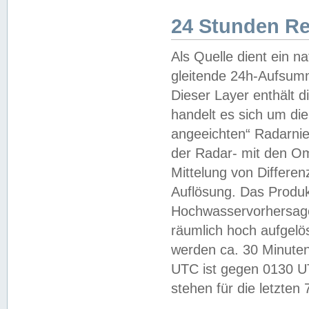
24 Stunden R
Als Quelle dient ein n
gleitende 24h-Aufsum
Dieser Layer enthält
handelt es sich um di
angeeichten“ Radarnie
der Radar- mit den O
Mittelung von Differe
Auflösung. Das Produk
Hochwasservorhersagez
räumlich hoch aufgelö
werden ca. 30 Minuten
UTC ist gegen 0130 UTC
stehen für die letzten