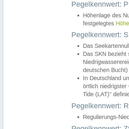
Pegelkennwert: 
Höhenlage des Nul
festgelegtes
Höhe
Pegelkennwert: 
Das Seekartennull
Das SKN bezieht s
Niedrigwassererei
deutschen Bucht) 
In Deutschland un
örtlich niedrigst
Tide (LAT)" definie
Pegelkennwert:
Regulierungs-Nie
Pegelkennwert: Z