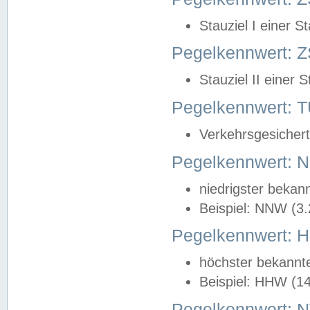
Stauziel I einer S
Pegelkennwert: Z
Stauziel II einer 
Pegelkennwert:
Verkehrsgesichert
Pegelkennwert:
niedrigster bekan
Beispiel: NNW (3
Pegelkennwert:
höchster bekannt
Beispiel: HHW (1
Pegelkennwert: 