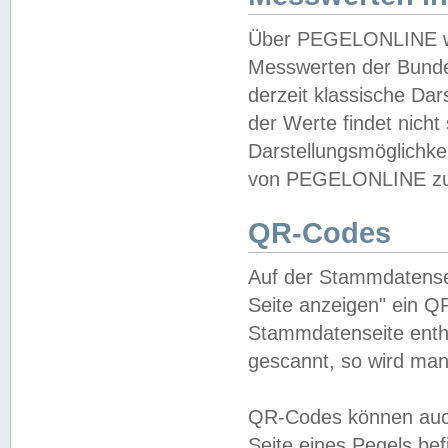
Über PEGELONLINE wer
Messwerten der Bundes
derzeit klassische Da
der Werte findet nicht 
Darstellungsmöglichkei
von PEGELONLINE zu 
QR-Codes
Auf der Stammdatensei
Seite anzeigen" ein Q
Stammdatenseite enthä
gescannt, so wird man
QR-Codes können auc
Seite eines Pegels be