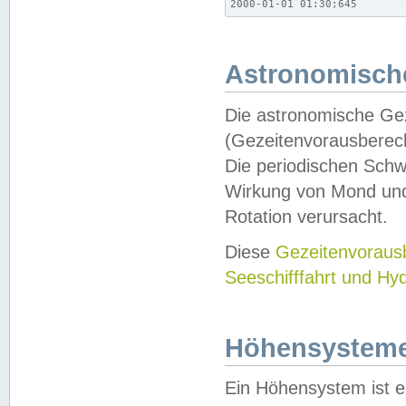
2000-01-01 01:30;645
Astronomische
Die astronomische Gez
(Gezeitenvorausberec
Die periodischen Schw
Wirkung von Mond und
Rotation verursacht.
Diese
Gezeitenvorau
Seeschifffahrt und Hy
Höhensystem
Ein Höhensystem ist e