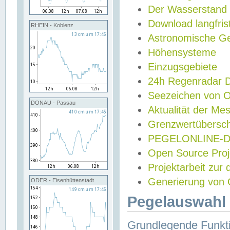
Der Wasserstand
Download langfris
RHEIN - Koblenz
Astronomische Gez
Höhensysteme
Einzugsgebiete
24h Regenradar
Seezeichen von 
DONAU - Passau
Aktualität der Me
Grenzwertübersch
PEGELONLINE-Di
Open Source Projek
Projektarbeit zur
Generierung von 
ODER - Eisenhüttenstadt
Pegelauswahl 
Grundlegende Funkti