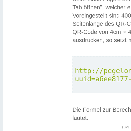
Tab öffnen", welcher 
Voreingestellt sind 4
Seitenlänge des QR-C
QR-Code von 4cm × 4c
ausdrucken, so setzt 
http://pegelo
uuid=a6ee8177
Die Formel zur Berech
lautet:
			(DPI × Druckkantenlänge in cm) ÷ 2,54 = Kantenlänge in Pixel
