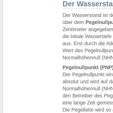
Der Wasserst
Der Wasserstand ist d
über dem
Pegelnullp
Zentimeter angegeben
die lokale Wassertie
aus. Erst durch die A
Wert des Pegelnullpun
Normalhöhennull (NHN
Pegelnullpunkt (PNP)
Der Pegelnullpunkt ei
absolut und wird auf
Normalhöhennull (NHN
den Betreiber des Pege
eine lange Zeit geme
Die Pegellatte wird s