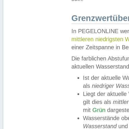
Grenzwertüber
In PEGELONLINE werde
mittleren niedrigsten
einer Zeitspanne in Be
Die farblichen Abstuf
aktuellen Wasserstand
Ist der aktuelle 
als
niedriger Was
Liegt der aktue
gilt dies als
mittle
mit
Grün
dargestel
Wasserstände obe
Wasserstand
und