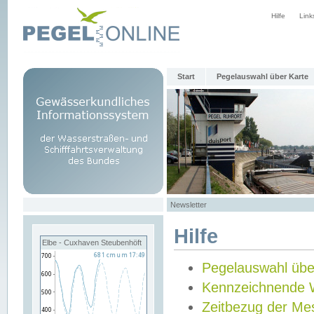
Hilfe
Link
Start
Pegelauswahl über Karte
Newsletter
Hilfe
Elbe - Cuxhaven Steubenhöft
Pegelauswahl übe
Kennzeichnende 
Zeitbezug der Me