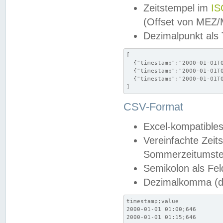
Zeitstempel im
IS
(Offset von MEZ
Dezimalpunkt als
[

  {"timestamp":"2000-01-01T0
  {"timestamp":"2000-01-01T0
  {"timestamp":"2000-01-01T0
]
CSV-Format
Excel-kompatibles
Vereinfachte Zeit
Sommerzeitumstel
Semikolon als Fel
Dezimalkomma (de
timestamp;value

2000-01-01 01:00;646

2000-01-01 01:15;646
