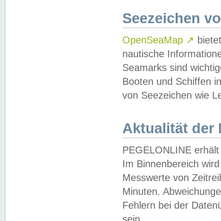
Seezeichen v
OpenSeaMap
↗
biete
nautische Information
Seamarks sind wichtig
Booten und Schiffen i
von Seezeichen wie Le
Aktualität der
PEGELONLINE erhält u
Im Binnenbereich wird 
Messwerte von Zeitreih
Minuten. Abweichungen
Fehlern bei der Daten
sein.