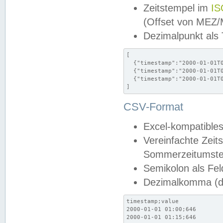
Zeitstempel im
IS
(Offset von MEZ
Dezimalpunkt als
[

  {"timestamp":"2000-01-01T0
  {"timestamp":"2000-01-01T0
  {"timestamp":"2000-01-01T0
]
CSV-Format
Excel-kompatibles
Vereinfachte Zeit
Sommerzeitumstel
Semikolon als Fel
Dezimalkomma (de
timestamp;value

2000-01-01 01:00;646

2000-01-01 01:15;646
