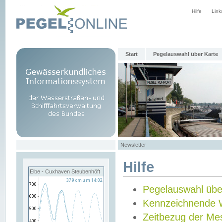
Hilfe
Link
Start
Pegelauswahl über Karte
Newsletter
Hilfe
Elbe - Cuxhaven Steubenhöft
Pegelauswahl übe
Kennzeichnende 
Zeitbezug der Me