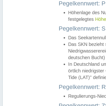
Pegelkennwert: 
Höhenlage des Nul
festgelegtes
Höhe
Pegelkennwert: 
Das Seekartennull
Das SKN bezieht s
Niedrigwassererei
deutschen Bucht) 
In Deutschland un
örtlich niedrigst
Tide (LAT)" definie
Pegelkennwert:
Regulierungs-Nie
Pegelkennwert: Z