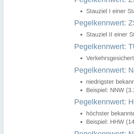
Stauziel I einer S
Pegelkennwert: Z
Stauziel II einer 
Pegelkennwert:
Verkehrsgesichert
Pegelkennwert:
niedrigster bekan
Beispiel: NNW (3
Pegelkennwert:
höchster bekannt
Beispiel: HHW (1
Pegelkennwert: 