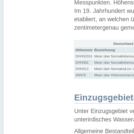
Messpunkten. Höhensy
Im 19. Jahrhundert wu
etabliert, an welchen 
zentimetergenau gem
Deutschland
Höhennetz
Bezeichnung
DHHN2016
Meter über Normalhöhennul
DHHN92
Meter über Normalhöhennul
DHHN12
Meter über Normalnull (m. 
SNN76
Meter über Höhennormal (m
Einzugsgebiet
Unter Einzugsgebiet v
unterirdisches Wasser
Allgemeine Bestandtei