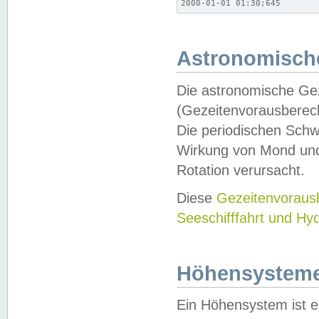
2000-01-01 01:30;645
Astronomische
Die astronomische Gez
(Gezeitenvorausberec
Die periodischen Schw
Wirkung von Mond und
Rotation verursacht.
Diese
Gezeitenvorau
Seeschifffahrt und Hy
Höhensystem
Ein Höhensystem ist e