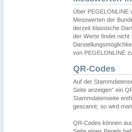
Über PEGELONLINE wer
Messwerten der Bundes
derzeit klassische Da
der Werte findet nicht 
Darstellungsmöglichkei
von PEGELONLINE zu 
QR-Codes
Auf der Stammdatensei
Seite anzeigen" ein Q
Stammdatenseite enthä
gescannt, so wird man
QR-Codes können auc
Seite eines Pegels be