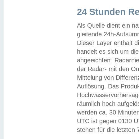
24 Stunden R
Als Quelle dient ein n
gleitende 24h-Aufsum
Dieser Layer enthält
handelt es sich um di
angeeichten“ Radarnie
der Radar- mit den O
Mittelung von Differe
Auflösung. Das Produk
Hochwasservorhersagez
räumlich hoch aufgelö
werden ca. 30 Minuten
UTC ist gegen 0130 UTC
stehen für die letzten