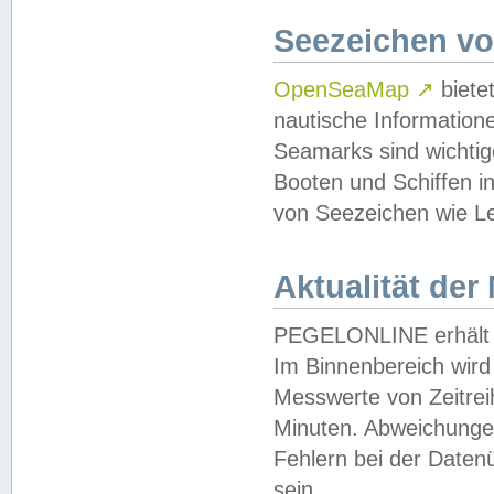
Seezeichen v
OpenSeaMap
↗
biete
nautische Information
Seamarks sind wichtig
Booten und Schiffen i
von Seezeichen wie Le
Aktualität der
PEGELONLINE erhält u
Im Binnenbereich wird 
Messwerte von Zeitreih
Minuten. Abweichungen
Fehlern bei der Daten
sein.