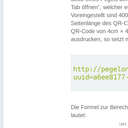
Tab öffnen", welcher 
Voreingestellt sind 4
Seitenlänge des QR-C
QR-Code von 4cm × 4c
ausdrucken, so setzt 
http://pegelo
uuid=a6ee8177
Die Formel zur Berech
lautet:
			(DPI × Druckkantenlänge in cm) ÷ 2,54 = Kantenlänge in Pixel
