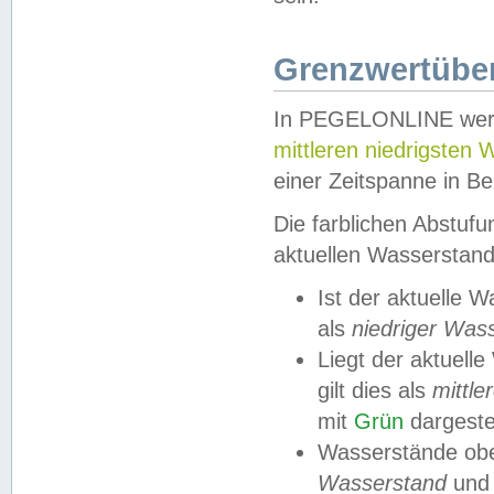
Grenzwertüber
In PEGELONLINE werde
mittleren niedrigsten
einer Zeitspanne in Be
Die farblichen Abstuf
aktuellen Wasserstand
Ist der aktuelle 
als
niedriger Was
Liegt der aktue
gilt dies als
mittle
mit
Grün
dargestel
Wasserstände obe
Wasserstand
und