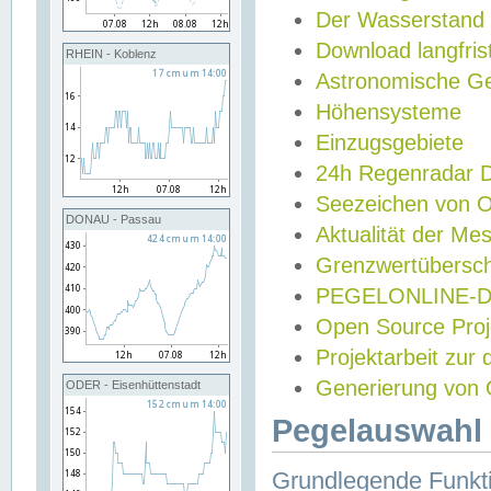
Der Wasserstand
Download langfris
RHEIN - Koblenz
Astronomische Gez
Höhensysteme
Einzugsgebiete
24h Regenradar
Seezeichen von 
DONAU - Passau
Aktualität der Me
Grenzwertübersch
PEGELONLINE-Di
Open Source Projek
Projektarbeit zur
Generierung von 
ODER - Eisenhüttenstadt
Pegelauswahl 
Grundlegende Funkti