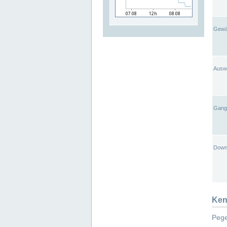
Gewä
Ausw
Gangl
Down
Ken
Pege