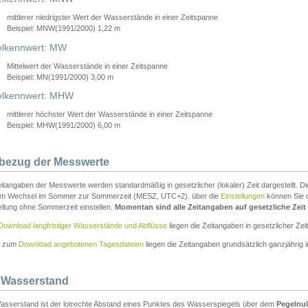
mittlerer niedrigster Wert der Wasserstände in einer Zeitspanne
Beispiel: MNW(1991/2000) 1,22 m
lkennwert: MW
Mittelwert der Wasserstände in einer Zeitspanne
Beispiel: MN(1991/2000) 3,00 m
elkennwert: MHW
mittlerer höchster Wert der Wasserstände in einer Zeitspanne
Beispiel: MHW(1991/2000) 6,00 m
tbezug der Messwerte
itangaben der Messwerte werden standardmäßig in gesetzlicher (lokaler) Zeit dargestellt. D
em Wechsel im Sommer zur Sommerzeit (MESZ, UTC+2). über die
Einstellungen
können Sie d
ellung ohne Sommerzeit einstellen.
Momentan sind alle Zeitangaben auf gesetzliche Zeit e
Download langfristiger Wasserstände und Abflüsse
liegen die Zeitangaben in gesetzlicher Zeit
n zum
Download angebotenen Tagesdateien
liegen die Zeitangaben grundsätzlich ganzjährig in
 Wasserstand
asserstand ist der lotrechte Abstand eines Punktes des Wasserspiegels über dem
Pegelnul