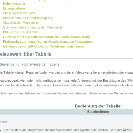
Höhensysteme
Einzugsgebiete
24h Regenradar DWD
Seezeichen von OpenSeaMap.org
Aktualität der Messwerte
Grenzwertüberschreitung der Messwerte
PEGELONLINE-Dienste
Open Source Projekt für die interaktive Online Visualisierung
Projektarbeit zur dynamischen Visualisierung von Messwerten
Generierung von QR-Codes für Pegelstammdatenseiten
elauswahl über Tabelle
legende Funktionsweise der Tabelle
die Tabelle können Pegel gefunden werden und deren Messwerte heruntergeladen oder visuali
vascript deaktiviert oder nicht verfügbar so muss jede Änderung mit der Bestätigung des "Filt
int nur bei deaktiviertem Javascript. Bei eingeschaltetem Javascript aktualisieren sich alle 
itstempel in den Dateien beim Download liegen ganzjährig in mitteleuropäischer Winterzeit vo
Bedienung der Tabelle:
Beschreibung
meter
Hier besteht die Möglichkeit, die auszuwertende Messgröße einzustellen. Bei einer Ände