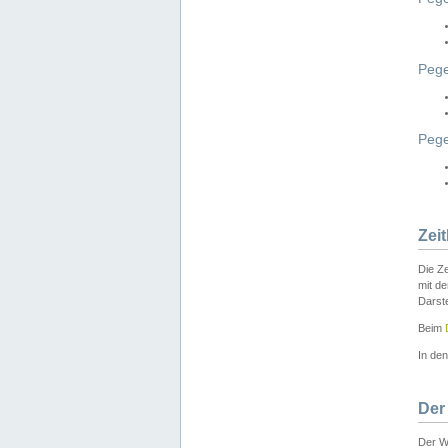
Pege
Peg
Zei
Die Ze
mit d
Darst
Beim
In de
Der
Der W