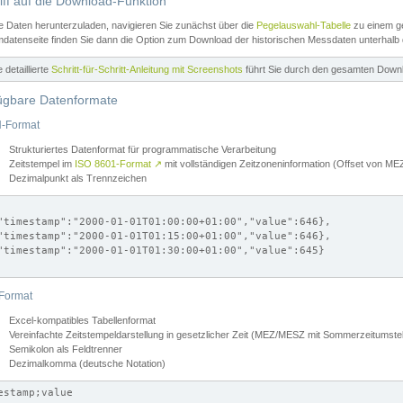
iff auf die Download-Funktion
e Daten herunterzuladen, navigieren Sie zunächst über die
Pegelauswahl-Tabelle
zu einem ge
datenseite finden Sie dann die Option zum Download der historischen Messdaten unterhalb
ne detaillierte
Schritt-für-Schritt-Anleitung mit Screenshots
führt Sie durch den gesamten Down
ügbare Datenformate
-Format
Strukturiertes Datenformat für programmatische Verarbeitung
Zeitstempel im
ISO 8601-Format
↗
mit vollständigen Zeitzoneninformation (Offset von 
Dezimalpunkt als Trennzeichen
"timestamp":"2000-01-01T01:00:00+01:00","value":646},

"timestamp":"2000-01-01T01:15:00+01:00","value":646},

"timestamp":"2000-01-01T01:30:00+01:00","value":645}

Format
Excel-kompatibles Tabellenformat
Vereinfachte Zeitstempeldarstellung in gesetzlicher Zeit (MEZ/MESZ mit Sommerzeitumstel
Semikolon als Feldtrenner
Dezimalkomma (deutsche Notation)
estamp;value
