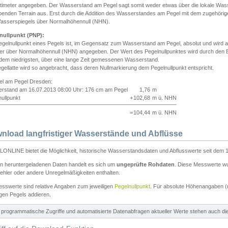
ntimeter angegeben. Der Wasserstand am Pegel sagt somit weder etwas über die lokale Wa
enden Terrain aus. Erst durch die Addition des Wasserstandes am Pegel mit dem zugehörig
asserspiegels über Normalhöhennull (NHN).
nullpunkt (PNP):
egelnullpunkt eines Pegels ist, im Gegensatz zum Wasserstand am Pegel, absolut und wir
ter über Normalhöhennull (NHN) angegeben. Der Wert des Pegelnullpunktes wird durch den Bet
 dem niedrigsten, über eine lange Zeit gemessenen Wasserstand.
gellatte wird so angebracht, dass deren Nullmarkierung dem Pegelnullpunkt entspricht.
iel am Pegel Dresden:
rstand am 16.07.2013 08:00 Uhr: 176 cm am Pegel
1,76
m
ullpunkt
+
102,68
m ü. NHN
=
104,44
m ü. NHN
nload langfristiger Wasserstände und Abflüsse
ONLINE bietet die Möglichkeit, historische Wasserstandsdaten und Abflusswerte seit dem 1
en heruntergeladenen Daten handelt es sich um
ungeprüfte Rohdaten
. Diese Messwerte wur
ehler oder andere Unregelmäßigkeiten enthalten.
esswerte sind relative Angaben zum jeweiligen
Pegelnullpunkt
. Für absolute Höhenangaben 
igen Pegels addieren.
ür programmatische Zugriffe und automatisierte Datenabfragen aktueller Werte stehen auch d