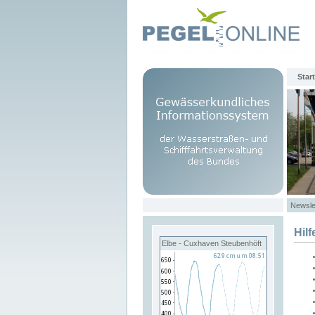
Start
Newsle
Hilf
Elbe - Cuxhaven Steubenhöft