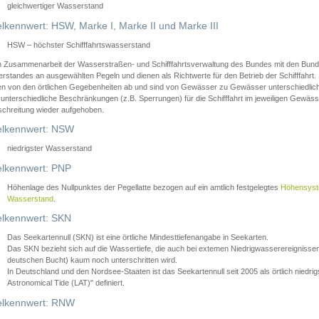
gleichwertiger Wasserstand
lkennwert: HSW, Marke I, Marke II und Marke III
HSW – höchster Schifffahrtswasserstand
in Zusammenarbeit der Wasserstraßen- und Schifffahrtsverwaltung des Bundes mit den Bund
standes an ausgewählten Pegeln und dienen als Richtwerte für den Betrieb der Schifffahrt. 
n von den örtlichen Gegebenheiten ab und sind von Gewässer zu Gewässer unterschiedlich
 unterschiedliche Beschränkungen (z.B. Sperrungen) für die Schifffahrt im jeweiligen Gewäss
schreitung wieder aufgehoben.
lkennwert: NSW
niedrigster Wasserstand
lkennwert: PNP
Höhenlage des Nullpunktes der Pegellatte bezogen auf ein amtlich festgelegtes
Höhensys
Wasserstand
.
lkennwert: SKN
Das Seekartennull (SKN) ist eine örtliche Mindesttiefenangabe in Seekarten.
Das SKN bezieht sich auf die Wassertiefe, die auch bei extemen Niedrigwasserereignissen
deutschen Bucht) kaum noch unterschritten wird.
In Deutschland und den Nordsee-Staaten ist das Seekartennull seit 2005 als örtlich nie
Astronomical Tide (LAT)" definiert.
lkennwert: RNW