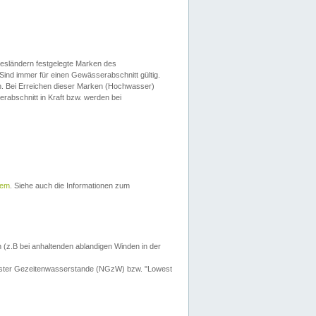
esländern festgelegte Marken des
Sind immer für einen Gewässerabschnitt gültig.
. Bei Erreichen dieser Marken (Hochwasser)
erabschnitt in Kraft bzw. werden bei
tem
. Siehe auch die Informationen zum
 (z.B bei anhaltenden ablandigen Winden in der
drigster Gezeitenwasserstande (NGzW) bzw. "Lowest