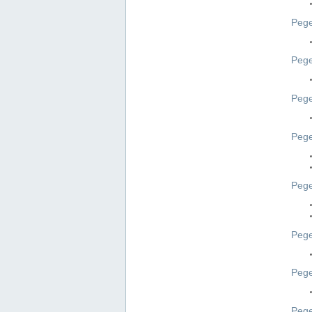
Pege
Pege
Peg
Pege
Pege
Pege
Pege
Peg