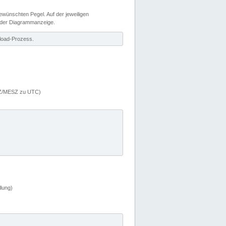
wünschten Pegel. Auf der jeweiligen
 der Diagrammanzeige.
load-Prozess.
MEZ/MESZ zu UTC)
lung)