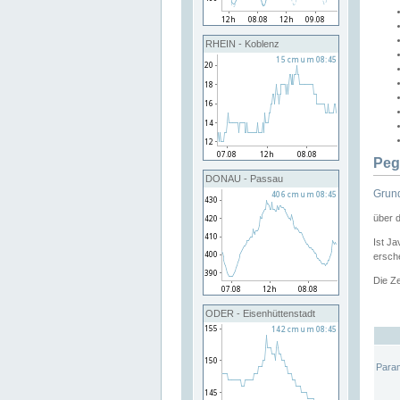
RHEIN - Koblenz
Peg
DONAU - Passau
Grund
über 
Ist Ja
ersche
Die Ze
ODER - Eisenhüttenstadt
Para