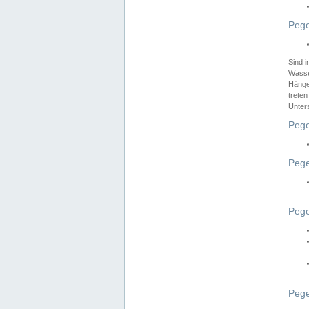
Pege
Sind 
Wasser
Hänge
treten
Unter
Pege
Pege
Pege
Pege