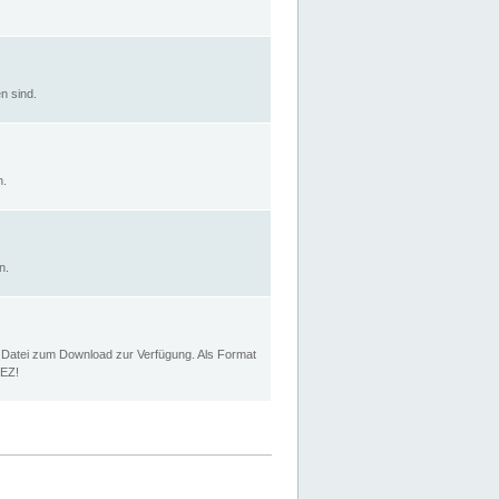
n sind.
n.
n.
p Datei zum Download zur Verfügung. Als Format
MEZ!