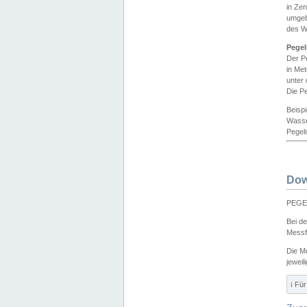
in Ze
umgeb
des W
Pegel
Der P
in Me
unter
Die Pe
Beisp
Wasse
Pegeln
Dow
PEGEL
Bei d
Messf
Die M
jeweil
ℹ️ F