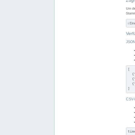
Zugr
Um di
Stamm
ℹ️ Ei
Verf
JSON
[

  {
  {
  {
]
CSV-
tim