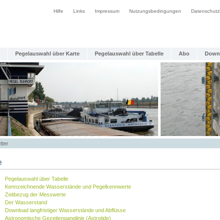
Hilfe
Links
Impressum
Nutzungsbedingungen
Datenschutz
Pegelauswahl über Karte
Pegelauswahl über Tabelle
Abo
Down
tter
e
Pegelauswahl über Tabelle
Kennzeichnende Wasserstände und Pegelkennwerte
Zeitbezug der Messwerte
Der Wasserstand
Download langfristiger Wasserstände und Abflüsse
Astronomische Gezeitenganglinie (Astrotide)