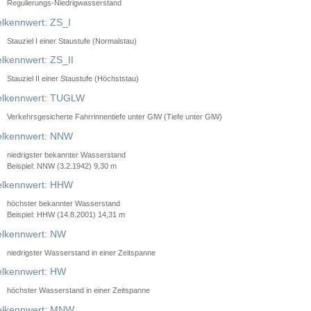
Regulierungs-Niedrigwasserstand
lkennwert: ZS_I
Stauziel I einer Staustufe (Normalstau)
lkennwert: ZS_II
Stauziel II einer Staustufe (Höchststau)
elkennwert: TUGLW
Verkehrsgesicherte Fahrrinnentiefe unter GlW (Tiefe unter GlW)
lkennwert: NNW
niedrigster bekannter Wasserstand
Beispiel: NNW (3.2.1942) 9,30 m
lkennwert: HHW
höchster bekannter Wasserstand
Beispiel: HHW (14.8.2001) 14,31 m
lkennwert: NW
niedrigster Wasserstand in einer Zeitspanne
lkennwert: HW
höchster Wasserstand in einer Zeitspanne
elkennwert: MNW