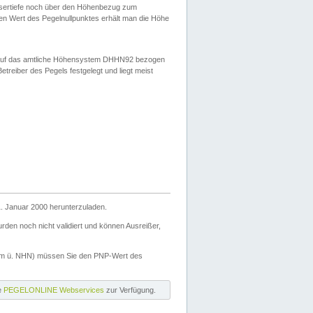
ssertiefe noch über den Höhenbezug zum
en Wert des Pegelnullpunktes erhält man die Höhe
d auf das amtliche Höhensystem DHHN92 bezogen
reiber des Pegels festgelegt und liegt meist
. Januar 2000 herunterzuladen.
den noch nicht validiert und können Ausreißer,
(m ü. NHN) müssen Sie den PNP-Wert des
ie
PEGELONLINE Webservices
zur Verfügung.