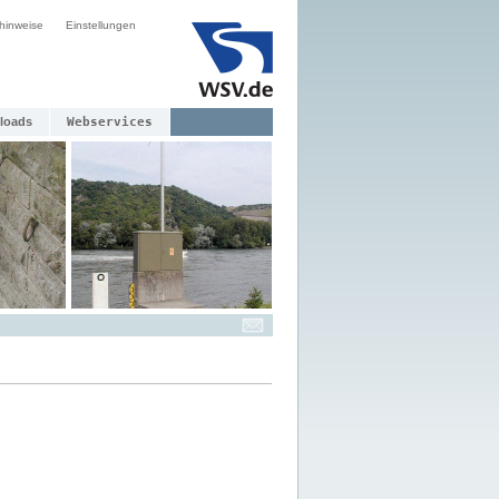
hinweise
Einstellungen
loads
Webservices