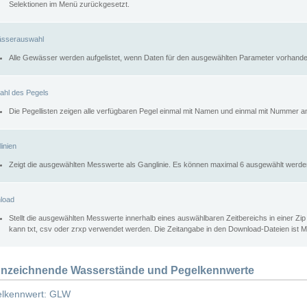
Selektionen im Menü zurückgesetzt.
sserauswahl
Alle Gewässer werden aufgelistet, wenn Daten für den ausgewählten Parameter vorhande
ahl des Pegels
Die Pegellisten zeigen alle verfügbaren Pegel einmal mit Namen und einmal mit Nummer a
inien
Zeigt die ausgewählten Messwerte als Ganglinie. Es können maximal 6 ausgewählt werde
load
Stellt die ausgewählten Messwerte innerhalb eines auswählbaren Zeitbereichs in einer Zi
kann txt, csv oder zrxp verwendet werden. Die Zeitangabe in den Download-Dateien ist 
nzeichnende Wasserstände und Pegelkennwerte
lkennwert: GLW