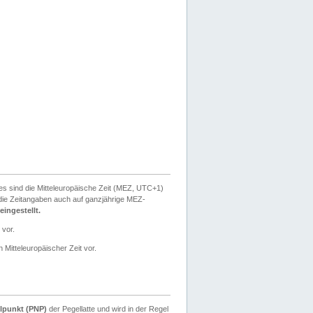
ies sind die Mitteleuropäische Zeit (MEZ, UTC+1)
ie Zeitangaben auch auf ganzjährige MEZ-
ingestellt.
 vor.
 Mitteleuropäischer Zeit vor.
lpunkt (PNP)
der Pegellatte und wird in der Regel