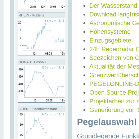
Der Wasserstand
Download langfris
RHEIN - Koblenz
Astronomische Gez
Höhensysteme
Einzugsgebiete
24h Regenradar
Seezeichen von 
DONAU - Passau
Aktualität der Me
Grenzwertübersch
PEGELONLINE-Di
Open Source Projek
Projektarbeit zur
Generierung von 
ODER - Eisenhüttenstadt
Pegelauswahl 
Grundlegende Funkti