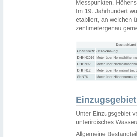
Messpunkten. Höhensy
Im 19. Jahrhundert wu
etabliert, an welchen 
zentimetergenau gem
Deutschland
Höhennetz
Bezeichnung
DHHN2016
Meter über Normalhöhennul
DHHN92
Meter über Normalhöhennul
DHHN12
Meter über Normalnull (m. 
SNN76
Meter über Höhennormal (m
Einzugsgebiet
Unter Einzugsgebiet v
unterirdisches Wasser
Allgemeine Bestandtei