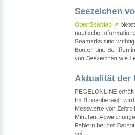
Seezeichen v
OpenSeaMap
↗
biete
nautische Information
Seamarks sind wichtig
Booten und Schiffen i
von Seezeichen wie Le
Aktualität der
PEGELONLINE erhält u
Im Binnenbereich wird 
Messwerte von Zeitreih
Minuten. Abweichungen
Fehlern bei der Daten
sein.