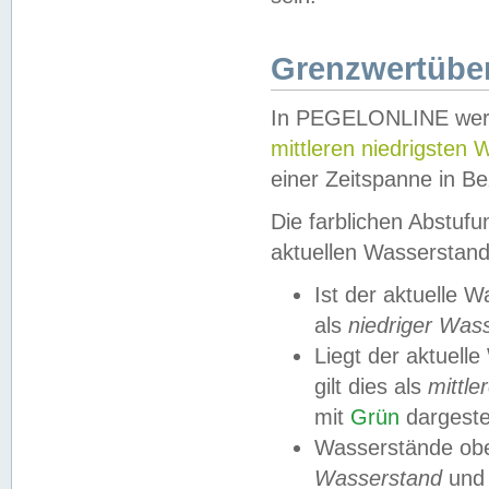
Grenzwertüber
In PEGELONLINE werde
mittleren niedrigsten
einer Zeitspanne in Be
Die farblichen Abstuf
aktuellen Wasserstand
Ist der aktuelle 
als
niedriger Was
Liegt der aktue
gilt dies als
mittle
mit
Grün
dargestel
Wasserstände obe
Wasserstand
und