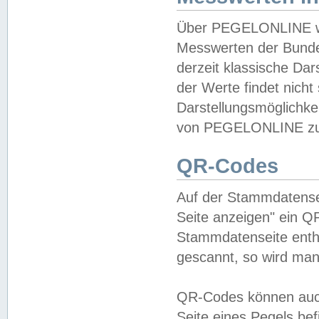
Über PEGELONLINE wer
Messwerten der Bundes
derzeit klassische Da
der Werte findet nicht 
Darstellungsmöglichkei
von PEGELONLINE zu 
QR-Codes
Auf der Stammdatensei
Seite anzeigen" ein Q
Stammdatenseite enthä
gescannt, so wird man
QR-Codes können auc
Seite eines Pegels be