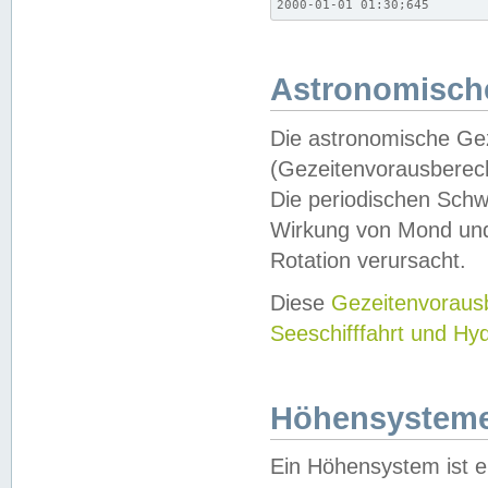
2000-01-01 01:30;645
Astronomische
Die astronomische Gez
(Gezeitenvorausberec
Die periodischen Schw
Wirkung von Mond und
Rotation verursacht.
Diese
Gezeitenvorau
Seeschifffahrt und Hy
Höhensystem
Ein Höhensystem ist e