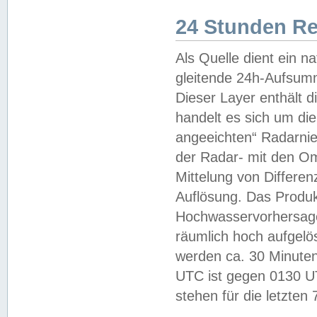
24 Stunden R
Als Quelle dient ein n
gleitende 24h-Aufsum
Dieser Layer enthält
handelt es sich um di
angeeichten“ Radarnie
der Radar- mit den O
Mittelung von Differe
Auflösung. Das Produk
Hochwasservorhersagez
räumlich hoch aufgelö
werden ca. 30 Minuten
UTC ist gegen 0130 UTC
stehen für die letzten