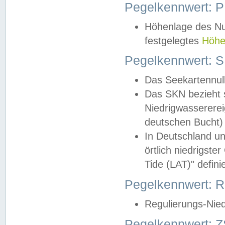
Pegelkennwert: 
Höhenlage des Nul
festgelegtes
Höhe
Pegelkennwert: 
Das Seekartennull
Das SKN bezieht s
Niedrigwassererei
deutschen Bucht) 
In Deutschland un
örtlich niedrigst
Tide (LAT)" definie
Pegelkennwert:
Regulierungs-Nie
Pegelkennwert: Z