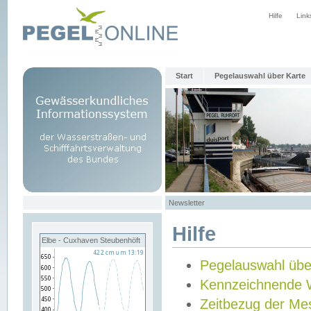
Hilfe
Link
Start
Pegelauswahl über Karte
Newsletter
Hilfe
Elbe - Cuxhaven Steubenhöft
Pegelauswahl übe
Kennzeichnende 
Zeitbezug der Me