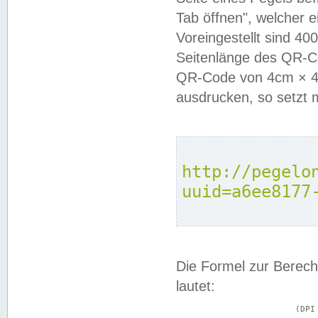
Tab öffnen", welcher 
Voreingestellt sind 4
Seitenlänge des QR-C
QR-Code von 4cm × 4c
ausdrucken, so setzt 
http://pegelo
uuid=a6ee8177
Die Formel zur Berech
lautet:
			(DPI × Druckkantenlänge in cm) ÷ 2,54 = Kantenlänge in Pixel
