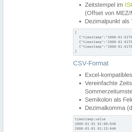
Zeitstempel im
IS
(Offset von MEZ
Dezimalpunkt als
[

  {"timestamp":"2000-01-01T0
  {"timestamp":"2000-01-01T0
  {"timestamp":"2000-01-01T0
]
CSV-Format
Excel-kompatibles
Vereinfachte Zeit
Sommerzeitumstel
Semikolon als Fel
Dezimalkomma (de
timestamp;value

2000-01-01 01:00;646

2000-01-01 01:15;646
