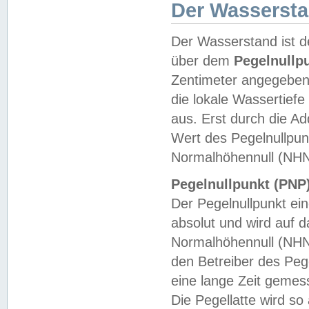
Der Wasserst
Der Wasserstand ist d
über dem
Pegelnullp
Zentimeter angegeben
die lokale Wassertie
aus. Erst durch die A
Wert des Pegelnullpun
Normalhöhennull (NHN
Pegelnullpunkt (PNP)
Der Pegelnullpunkt ei
absolut und wird auf
Normalhöhennull (NHN
den Betreiber des Pege
eine lange Zeit geme
Die Pegellatte wird s