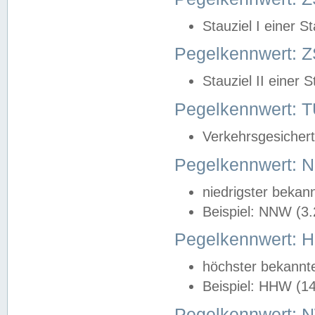
Stauziel I einer S
Pegelkennwert: Z
Stauziel II einer 
Pegelkennwert:
Verkehrsgesichert
Pegelkennwert:
niedrigster bekan
Beispiel: NNW (3
Pegelkennwert:
höchster bekannt
Beispiel: HHW (1
Pegelkennwert: 