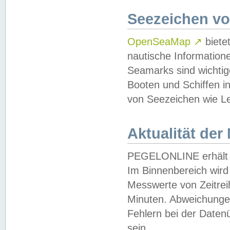
Seezeichen v
OpenSeaMap
↗
biete
nautische Information
Seamarks sind wichtig
Booten und Schiffen i
von Seezeichen wie Le
Aktualität der
PEGELONLINE erhält u
Im Binnenbereich wird 
Messwerte von Zeitreih
Minuten. Abweichungen
Fehlern bei der Daten
sein.