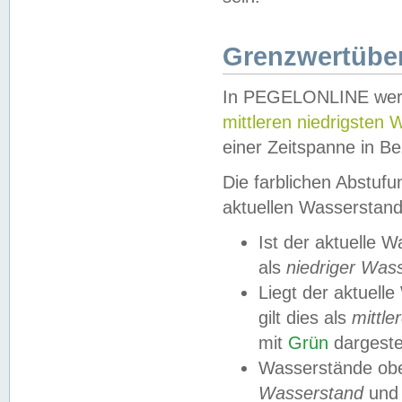
Grenzwertüber
In PEGELONLINE werde
mittleren niedrigsten
einer Zeitspanne in Be
Die farblichen Abstuf
aktuellen Wasserstand
Ist der aktuelle 
als
niedriger Was
Liegt der aktue
gilt dies als
mittle
mit
Grün
dargestel
Wasserstände obe
Wasserstand
und