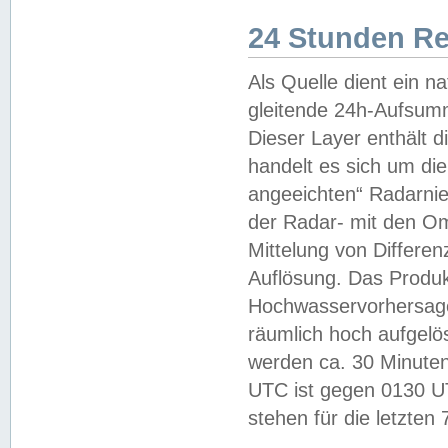
24 Stunden R
Als Quelle dient ein n
gleitende 24h-Aufsum
Dieser Layer enthält
handelt es sich um di
angeeichten“ Radarnie
der Radar- mit den O
Mittelung von Differe
Auflösung. Das Produk
Hochwasservorhersagez
räumlich hoch aufgelö
werden ca. 30 Minuten
UTC ist gegen 0130 UTC
stehen für die letzten