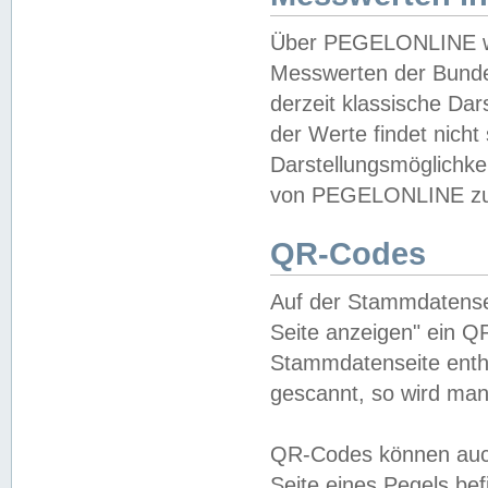
Über PEGELONLINE wer
Messwerten der Bundes
derzeit klassische Da
der Werte findet nicht 
Darstellungsmöglichkei
von PEGELONLINE zu 
QR-Codes
Auf der Stammdatensei
Seite anzeigen" ein Q
Stammdatenseite enthä
gescannt, so wird man
QR-Codes können auc
Seite eines Pegels be