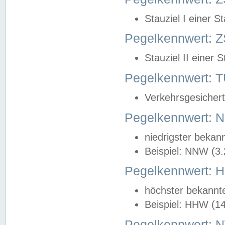
Stauziel I einer S
Pegelkennwert: Z
Stauziel II einer 
Pegelkennwert:
Verkehrsgesichert
Pegelkennwert:
niedrigster bekan
Beispiel: NNW (3
Pegelkennwert:
höchster bekannt
Beispiel: HHW (1
Pegelkennwert: 