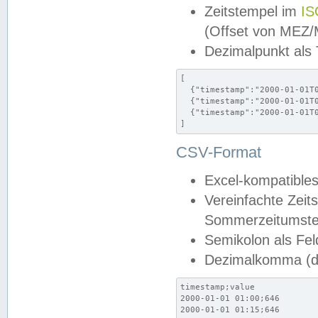
Zeitstempel im
IS
(Offset von MEZ
Dezimalpunkt als
[

  {"timestamp":"2000-01-01T0
  {"timestamp":"2000-01-01T0
  {"timestamp":"2000-01-01T0
]
CSV-Format
Excel-kompatibles
Vereinfachte Zeit
Sommerzeitumstel
Semikolon als Fel
Dezimalkomma (de
timestamp;value

2000-01-01 01:00;646

2000-01-01 01:15;646
