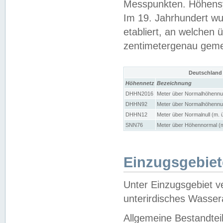
Messpunkten. Höhensy
Im 19. Jahrhundert wu
etabliert, an welchen 
zentimetergenau gem
Deutschland
Höhennetz
Bezeichnung
DHHN2016
Meter über Normalhöhennul
DHHN92
Meter über Normalhöhennul
DHHN12
Meter über Normalnull (m. 
SNN76
Meter über Höhennormal (m
Einzugsgebiet
Unter Einzugsgebiet v
unterirdisches Wasser
Allgemeine Bestandtei