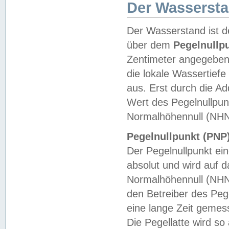
Der Wasserst
Der Wasserstand ist d
über dem
Pegelnullp
Zentimeter angegeben
die lokale Wassertie
aus. Erst durch die A
Wert des Pegelnullpun
Normalhöhennull (NHN
Pegelnullpunkt (PNP)
Der Pegelnullpunkt ei
absolut und wird auf
Normalhöhennull (NHN
den Betreiber des Pege
eine lange Zeit geme
Die Pegellatte wird s