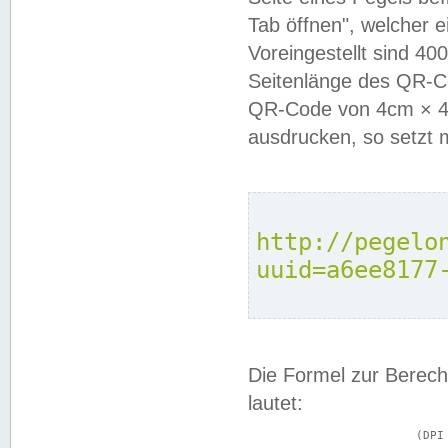
Tab öffnen", welcher 
Voreingestellt sind 4
Seitenlänge des QR-C
QR-Code von 4cm × 4c
ausdrucken, so setzt 
http://pegelo
uuid=a6ee8177
Die Formel zur Berech
lautet:
			(DPI × Druckkantenlänge in cm) ÷ 2,54 = Kantenlänge in Pixel
