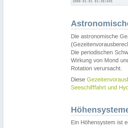
2000-01-01 01:30;645
Astronomische
Die astronomische Gez
(Gezeitenvorausberec
Die periodischen Schw
Wirkung von Mond und
Rotation verursacht.
Diese
Gezeitenvorau
Seeschifffahrt und Hy
Höhensystem
Ein Höhensystem ist e