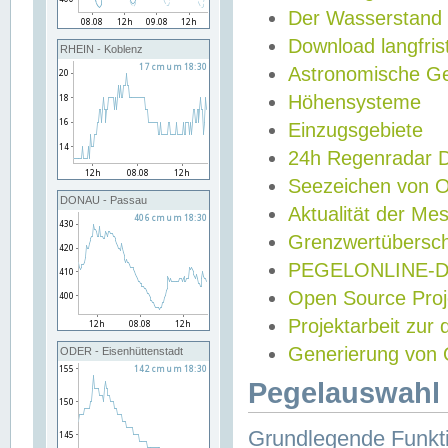
Der Wasserstand
Download langfris
RHEIN - Koblenz
Astronomische Gez
Höhensysteme
Einzugsgebiete
24h Regenradar
Seezeichen von 
DONAU - Passau
Aktualität der Me
Grenzwertübersch
PEGELONLINE-Di
Open Source Projek
Projektarbeit zur
Generierung von 
ODER - Eisenhüttenstadt
Pegelauswahl 
Grundlegende Funkti