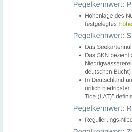
Pegelkennwert: 
Höhenlage des Nul
festgelegtes
Höhe
Pegelkennwert: 
Das Seekartennull
Das SKN bezieht s
Niedrigwassererei
deutschen Bucht) 
In Deutschland un
örtlich niedrigst
Tide (LAT)" definie
Pegelkennwert:
Regulierungs-Nie
Pegelkennwert: Z