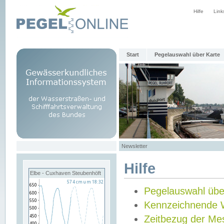
Hilfe
Link
Start
Pegelauswahl über Karte
Newsletter
Hilfe
Elbe - Cuxhaven Steubenhöft
Pegelauswahl übe
Kennzeichnende 
Zeitbezug der Me