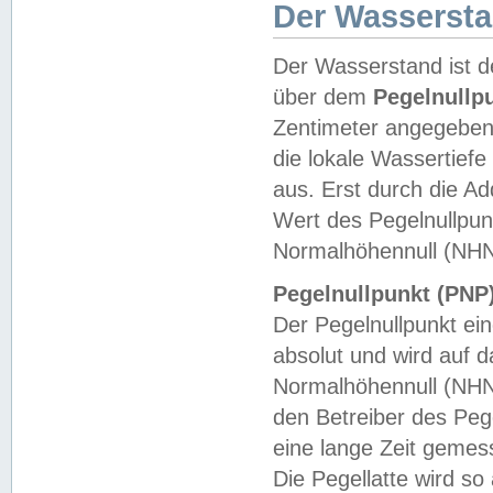
Der Wasserst
Der Wasserstand ist d
über dem
Pegelnullp
Zentimeter angegeben
die lokale Wassertie
aus. Erst durch die A
Wert des Pegelnullpun
Normalhöhennull (NHN
Pegelnullpunkt (PNP)
Der Pegelnullpunkt ei
absolut und wird auf
Normalhöhennull (NHN
den Betreiber des Pege
eine lange Zeit geme
Die Pegellatte wird s