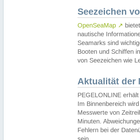
Seezeichen v
OpenSeaMap
↗
biete
nautische Information
Seamarks sind wichtig
Booten und Schiffen i
von Seezeichen wie Le
Aktualität der
PEGELONLINE erhält u
Im Binnenbereich wird 
Messwerte von Zeitreih
Minuten. Abweichungen
Fehlern bei der Daten
sein.