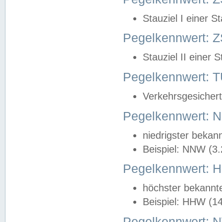
Stauziel I einer S
Pegelkennwert: Z
Stauziel II einer 
Pegelkennwert:
Verkehrsgesichert
Pegelkennwert:
niedrigster bekan
Beispiel: NNW (3
Pegelkennwert:
höchster bekannt
Beispiel: HHW (1
Pegelkennwert: 