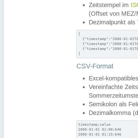
Zeitstempel im
IS
(Offset von MEZ
Dezimalpunkt als
[

  {"timestamp":"2000-01-01T0
  {"timestamp":"2000-01-01T0
  {"timestamp":"2000-01-01T0
]
CSV-Format
Excel-kompatibles
Vereinfachte Zeit
Sommerzeitumstel
Semikolon als Fel
Dezimalkomma (de
timestamp;value

2000-01-01 01:00;646

2000-01-01 01:15;646
