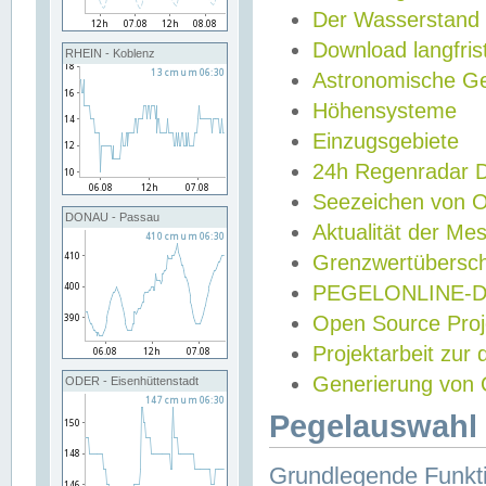
Der Wasserstand
Download langfris
RHEIN - Koblenz
Astronomische Gez
Höhensysteme
Einzugsgebiete
24h Regenradar
Seezeichen von 
DONAU - Passau
Aktualität der Me
Grenzwertübersch
PEGELONLINE-Di
Open Source Projek
Projektarbeit zur
Generierung von 
ODER - Eisenhüttenstadt
Pegelauswahl 
Grundlegende Funkti