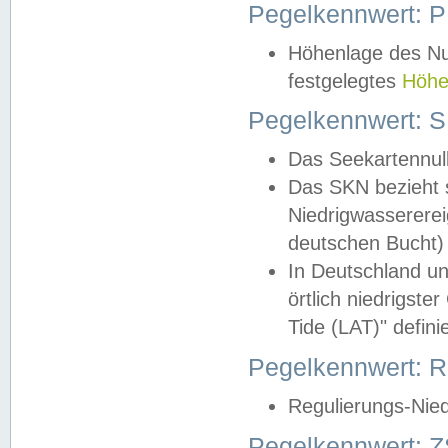
Pegelkennwert: 
Höhenlage des Nul
festgelegtes
Höhe
Pegelkennwert: 
Das Seekartennull
Das SKN bezieht s
Niedrigwassererei
deutschen Bucht) 
In Deutschland un
örtlich niedrigst
Tide (LAT)" definie
Pegelkennwert:
Regulierungs-Nie
Pegelkennwert: Z