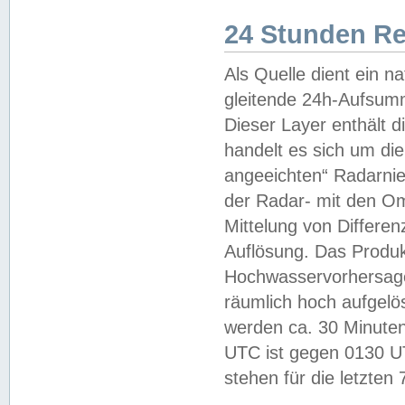
24 Stunden R
Als Quelle dient ein n
gleitende 24h-Aufsum
Dieser Layer enthält
handelt es sich um di
angeeichten“ Radarnie
der Radar- mit den O
Mittelung von Differe
Auflösung. Das Produk
Hochwasservorhersagez
räumlich hoch aufgelö
werden ca. 30 Minuten
UTC ist gegen 0130 UTC
stehen für die letzten