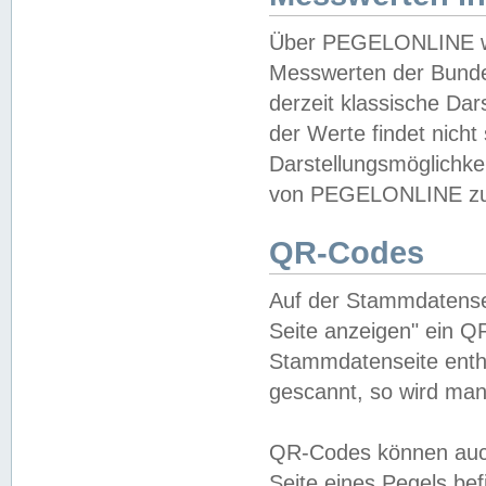
Über PEGELONLINE wer
Messwerten der Bundes
derzeit klassische Da
der Werte findet nicht 
Darstellungsmöglichkei
von PEGELONLINE zu 
QR-Codes
Auf der Stammdatensei
Seite anzeigen" ein Q
Stammdatenseite enthä
gescannt, so wird man
QR-Codes können auc
Seite eines Pegels be