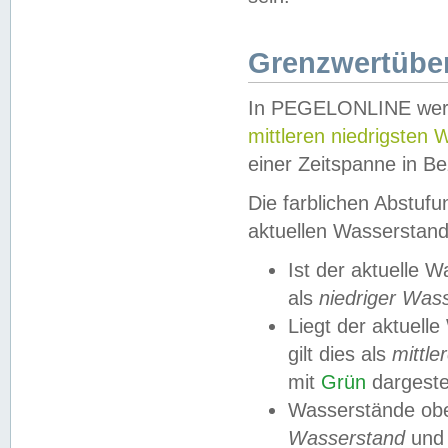
Grenzwertüber
In PEGELONLINE werde
mittleren niedrigsten
einer Zeitspanne in Be
Die farblichen Abstuf
aktuellen Wasserstand
Ist der aktuelle 
als
niedriger Was
Liegt der aktue
gilt dies als
mittle
mit
Grün
dargestel
Wasserstände obe
Wasserstand
und