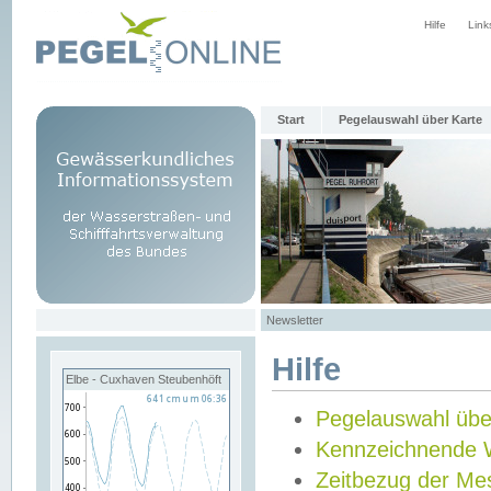
Hilfe
Link
Start
Pegelauswahl über Karte
Newsletter
Hilfe
Elbe - Cuxhaven Steubenhöft
Pegelauswahl übe
Kennzeichnende 
Zeitbezug der Me