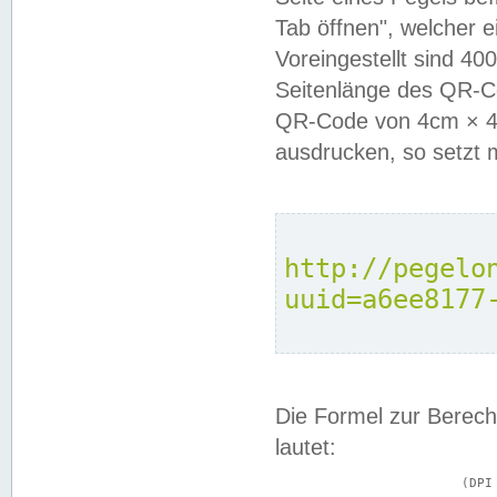
Tab öffnen", welcher 
Voreingestellt sind 4
Seitenlänge des QR-C
QR-Code von 4cm × 4c
ausdrucken, so setzt 
http://pegelo
uuid=a6ee8177
Die Formel zur Berech
lautet:
			(DPI × Druckkantenlänge in cm) ÷ 2,54 = Kantenlänge in Pixel
