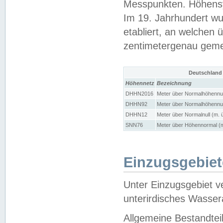
Messpunkten. Höhensy
Im 19. Jahrhundert wu
etabliert, an welchen 
zentimetergenau gem
Deutschland
Höhennetz
Bezeichnung
DHHN2016
Meter über Normalhöhennul
DHHN92
Meter über Normalhöhennul
DHHN12
Meter über Normalnull (m. 
SNN76
Meter über Höhennormal (m
Einzugsgebiet
Unter Einzugsgebiet v
unterirdisches Wasser
Allgemeine Bestandtei