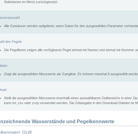
Selektionen im Menü zurückgesetzt.
sserauswahl
Alle Gewässer werden aufgelistet, wenn Daten für den ausgewählten Parameter vorhande
ahl des Pegels
Die Pegellisten zeigen alle verfügbaren Pegel einmal mit Namen und einmal mit Nummer a
inien
Zeigt die ausgewählten Messwerte als Ganglinie. Es können maximal 6 ausgewählt werde
load
Stellt die ausgewählten Messwerte innerhalb eines auswählbaren Zeitbereichs in einer Zi
kann txt, csv oder zrxp verwendet werden. Die Zeitangabe in den Download-Dateien ist 
nzeichnende Wasserstände und Pegelkennwerte
lkennwert: GLW