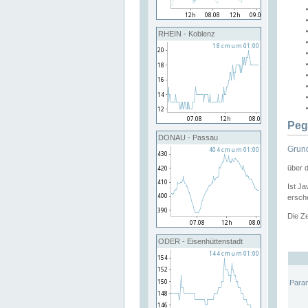
RHEIN - Koblenz
Peg
DONAU - Passau
Grund
über 
Ist Ja
ersche
Die Ze
ODER - Eisenhüttenstadt
Para