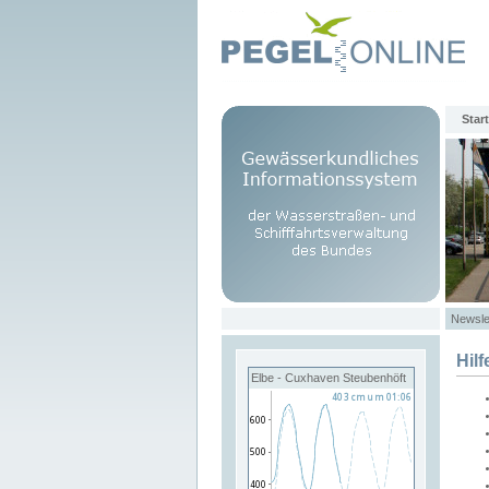
Start
Newsle
Hilf
Elbe - Cuxhaven Steubenhöft