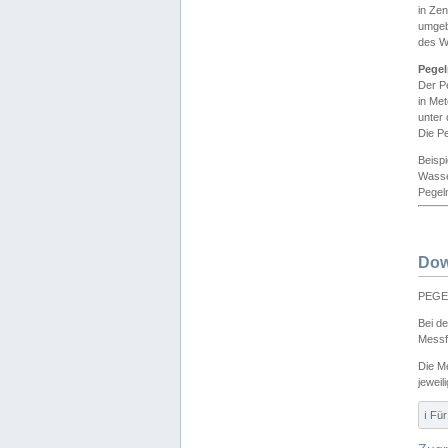
in Ze
umgeb
des W
Pegel
Der P
in Me
unter
Die Pe
Beisp
Wasse
Pegeln
Dow
PEGEL
Bei d
Messf
Die M
jeweil
ℹ️ F