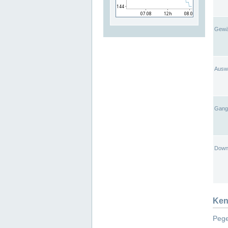
Gewä
Ausw
Gangl
Down
Ken
Pege