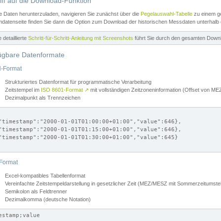
iff auf die Download-Funktion
e Daten herunterzuladen, navigieren Sie zunächst über die
Pegelauswahl-Tabelle
zu einem ge
datenseite finden Sie dann die Option zum Download der historischen Messdaten unterhalb
ne detaillierte
Schritt-für-Schritt-Anleitung mit Screenshots
führt Sie durch den gesamten Down
ügbare Datenformate
-Format
Strukturiertes Datenformat für programmatische Verarbeitung
Zeitstempel im
ISO 8601-Format
↗
mit vollständigen Zeitzoneninformation (Offset von 
Dezimalpunkt als Trennzeichen
"timestamp":"2000-01-01T01:00:00+01:00","value":646},

"timestamp":"2000-01-01T01:15:00+01:00","value":646},

"timestamp":"2000-01-01T01:30:00+01:00","value":645}

Format
Excel-kompatibles Tabellenformat
Vereinfachte Zeitstempeldarstellung in gesetzlicher Zeit (MEZ/MESZ mit Sommerzeitumstel
Semikolon als Feldtrenner
Dezimalkomma (deutsche Notation)
estamp;value
