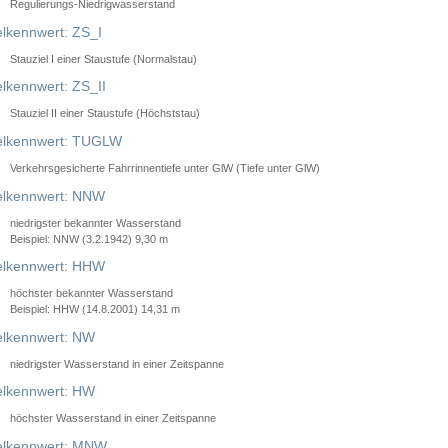
Regulierungs-Niedrigwasserstand
lkennwert: ZS_I
Stauziel I einer Staustufe (Normalstau)
lkennwert: ZS_II
Stauziel II einer Staustufe (Höchststau)
elkennwert: TUGLW
Verkehrsgesicherte Fahrrinnentiefe unter GlW (Tiefe unter GlW)
lkennwert: NNW
niedrigster bekannter Wasserstand
Beispiel: NNW (3.2.1942) 9,30 m
lkennwert: HHW
höchster bekannter Wasserstand
Beispiel: HHW (14.8.2001) 14,31 m
lkennwert: NW
niedrigster Wasserstand in einer Zeitspanne
lkennwert: HW
höchster Wasserstand in einer Zeitspanne
elkennwert: MNW