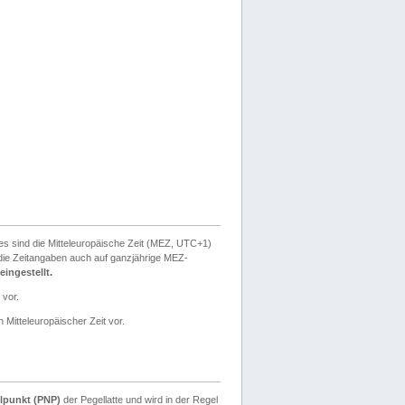
ies sind die Mitteleuropäische Zeit (MEZ, UTC+1)
ie Zeitangaben auch auf ganzjährige MEZ-
ingestellt.
 vor.
 Mitteleuropäischer Zeit vor.
lpunkt (PNP)
der Pegellatte und wird in der Regel