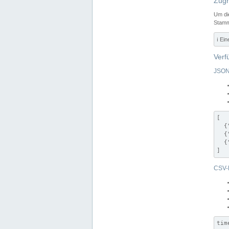
Zugr
Um di
Stamm
ℹ️ Ei
Verf
JSON
[

  {
  {
  {
]
CSV-
tim