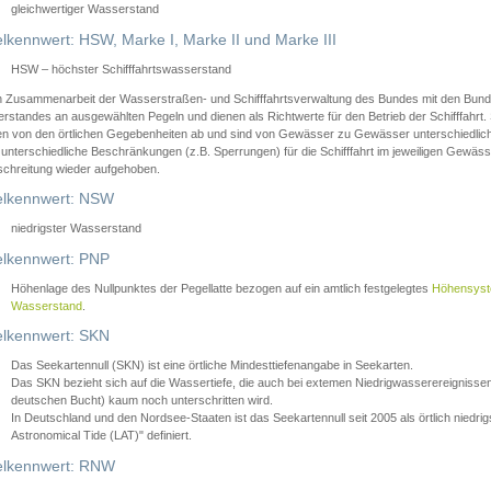
gleichwertiger Wasserstand
lkennwert: HSW, Marke I, Marke II und Marke III
HSW – höchster Schifffahrtswasserstand
in Zusammenarbeit der Wasserstraßen- und Schifffahrtsverwaltung des Bundes mit den Bund
standes an ausgewählten Pegeln und dienen als Richtwerte für den Betrieb der Schifffahrt. 
n von den örtlichen Gegebenheiten ab und sind von Gewässer zu Gewässer unterschiedlich
 unterschiedliche Beschränkungen (z.B. Sperrungen) für die Schifffahrt im jeweiligen Gewäss
schreitung wieder aufgehoben.
lkennwert: NSW
niedrigster Wasserstand
lkennwert: PNP
Höhenlage des Nullpunktes der Pegellatte bezogen auf ein amtlich festgelegtes
Höhensys
Wasserstand
.
lkennwert: SKN
Das Seekartennull (SKN) ist eine örtliche Mindesttiefenangabe in Seekarten.
Das SKN bezieht sich auf die Wassertiefe, die auch bei extemen Niedrigwasserereignissen
deutschen Bucht) kaum noch unterschritten wird.
In Deutschland und den Nordsee-Staaten ist das Seekartennull seit 2005 als örtlich nie
Astronomical Tide (LAT)" definiert.
lkennwert: RNW