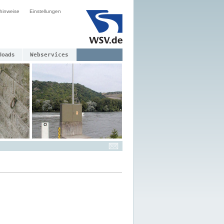
hinweise
Einstellungen
loads
Webservices