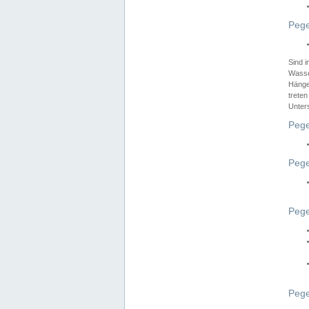
Pege
Sind 
Wasser
Hänge
treten
Unter
Pege
Pege
Pege
Pege