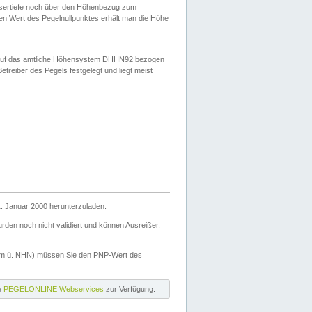
ssertiefe noch über den Höhenbezug zum
en Wert des Pegelnullpunktes erhält man die Höhe
d auf das amtliche Höhensystem DHHN92 bezogen
reiber des Pegels festgelegt und liegt meist
. Januar 2000 herunterzuladen.
den noch nicht validiert und können Ausreißer,
(m ü. NHN) müssen Sie den PNP-Wert des
ie
PEGELONLINE Webservices
zur Verfügung.