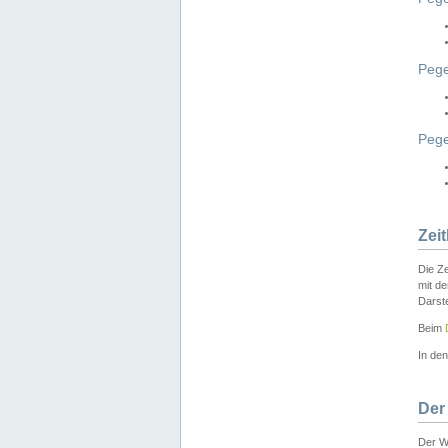
Pege
Peg
Zei
Die Ze
mit d
Darst
Beim
In de
Der
Der W