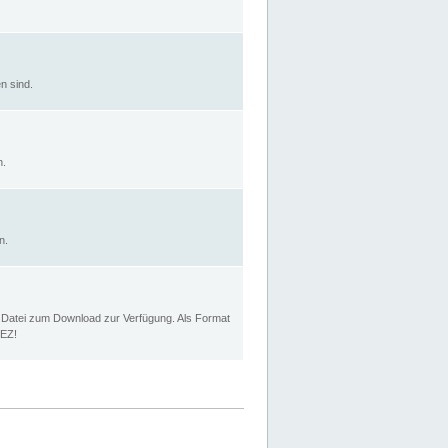
n sind.
n.
n.
p Datei zum Download zur Verfügung. Als Format
MEZ!