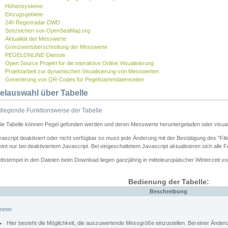
Höhensysteme
Einzugsgebiete
24h Regenradar DWD
Seezeichen von OpenSeaMap.org
Aktualität der Messwerte
Grenzwertüberschreitung der Messwerte
PEGELONLINE-Dienste
Open Source Projekt für die interaktive Online Visualisierung
Projektarbeit zur dynamischen Visualisierung von Messwerten
Generierung von QR-Codes für Pegelstammdatenseiten
elauswahl über Tabelle
legende Funktionsweise der Tabelle
die Tabelle können Pegel gefunden werden und deren Messwerte heruntergeladen oder visuali
vascript deaktiviert oder nicht verfügbar so muss jede Änderung mit der Bestätigung des "Filt
int nur bei deaktiviertem Javascript. Bei eingeschaltetem Javascript aktualisieren sich alle 
itstempel in den Dateien beim Download liegen ganzjährig in mitteleuropäischer Winterzeit vo
Bedienung der Tabelle:
Beschreibung
meter
Hier besteht die Möglichkeit, die auszuwertende Messgröße einzustellen. Bei einer Ände