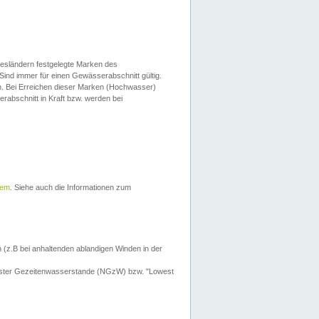
esländern festgelegte Marken des
Sind immer für einen Gewässerabschnitt gültig.
. Bei Erreichen dieser Marken (Hochwasser)
erabschnitt in Kraft bzw. werden bei
tem
. Siehe auch die Informationen zum
 (z.B bei anhaltenden ablandigen Winden in der
drigster Gezeitenwasserstande (NGzW) bzw. "Lowest