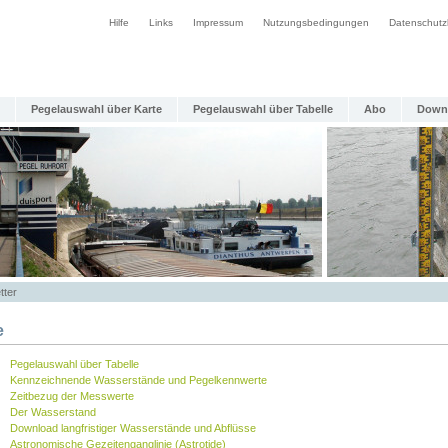
Hilfe
Links
Impressum
Nutzungsbedingungen
Datenschutz
Pegelauswahl über Karte
Pegelauswahl über Tabelle
Abo
Down
tter
e
Pegelauswahl über Tabelle
Kennzeichnende Wasserstände und Pegelkennwerte
Zeitbezug der Messwerte
Der Wasserstand
Download langfristiger Wasserstände und Abflüsse
Astronomische Gezeitenganglinie (Astrotide)