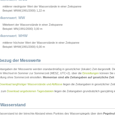
mittlerer niedrigster Wert der Wasserstände in einer Zeitspanne
Beispiel: MNW(1991/2000) 1,22 m
lkennwert: MW
Mittelwert der Wasserstände in einer Zeitspanne
Beispiel: MN(1991/2000) 3,00 m
elkennwert: MHW
mittlerer höchster Wert der Wasserstände in einer Zeitspanne
Beispiel: MHW(1991/2000) 6,00 m
tbezug der Messwerte
itangaben der Messwerte werden standardmäßig in gesetzlicher (lokaler) Zeit dargestellt. D
em Wechsel im Sommer zur Sommerzeit (MESZ, UTC+2). über die
Einstellungen
können Sie d
ellung ohne Sommerzeit einstellen.
Momentan sind alle Zeitangaben auf gesetzliche Zeit e
Download langfristiger Wasserstände und Abflüsse
liegen die Zeitangaben in gesetzlicher Zeit
n zum
Download angebotenen Tagesdateien
liegen die Zeitangaben grundsätzlich ganzjährig in
 Wasserstand
asserstand ist der lotrechte Abstand eines Punktes des Wasserspiegels über dem
Pegelnul