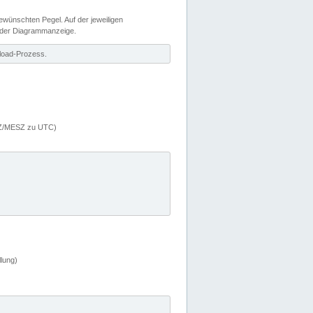
wünschten Pegel. Auf der jeweiligen
 der Diagrammanzeige.
load-Prozess.
MEZ/MESZ zu UTC)
lung)