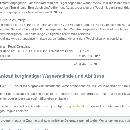
ntimeter angegeben. Der Wasserstand am Pegel sagt somit weder etwas über die lokale Wa
enden Terrain aus. Erst durch die Addition des Wasserstandes am Pegel mit dem zugehörig
asserspiegels über Normalhöhennull (NHN).
nullpunkt (PNP):
egelnullpunkt eines Pegels ist, im Gegensatz zum Wasserstand am Pegel, absolut und wir
ter über Normalhöhennull (NHN) angegeben. Der Wert des Pegelnullpunktes wird durch den Bet
 dem niedrigsten, über eine lange Zeit gemessenen Wasserstand.
gellatte wird so angebracht, dass deren Nullmarkierung dem Pegelnullpunkt entspricht.
iel am Pegel Dresden:
rstand am 16.07.2013 08:00 Uhr: 176 cm am Pegel
1,76
m
ullpunkt
+
102,68
m ü. NHN
=
104,44
m ü. NHN
nload langfristiger Wasserstände und Abflüsse
ONLINE bietet die Möglichkeit, historische Wasserstandsdaten und Abflusswerte seit dem 1
en heruntergeladenen Daten handelt es sich um
ungeprüfte Rohdaten
. Diese Messwerte wur
ehler oder andere Unregelmäßigkeiten enthalten.
esswerte sind relative Angaben zum jeweiligen
Pegelnullpunkt
. Für absolute Höhenangaben 
igen Pegels addieren.
ür programmatische Zugriffe und automatisierte Datenabfragen aktueller Werte stehen auch d