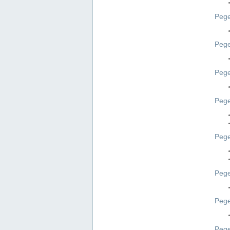
Pege
Pege
Peg
Pege
Pege
Pege
Pege
Peg