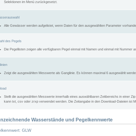
Selektionen im Menü zurückgesetzt.
sserauswahl
Alle Gewässer werden aufgelistet, wenn Daten für den ausgewählten Parameter vorhande
ahl des Pegels
Die Pegellisten zeigen alle verfügbaren Pegel einmal mit Namen und einmal mit Nummer a
inien
Zeigt die ausgewählten Messwerte als Ganglinie. Es können maximal 6 ausgewählt werde
load
Stellt die ausgewählten Messwerte innerhalb eines auswählbaren Zeitbereichs in einer Zi
kann txt, csv oder zrxp verwendet werden. Die Zeitangabe in den Download-Dateien ist 
nzeichnende Wasserstände und Pegelkennwerte
lkennwert: GLW