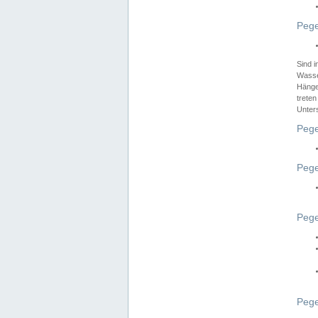
Pege
Sind 
Wasser
Hänge
treten
Unter
Pege
Pege
Pege
Pege