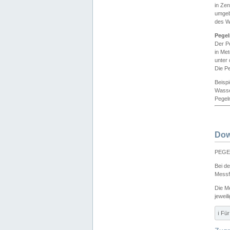
in Ze
umgeb
des W
Pegel
Der P
in Me
unter
Die Pe
Beisp
Wasse
Pegeln
Dow
PEGEL
Bei d
Messf
Die M
jeweil
ℹ️ F