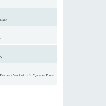
n sind.
n.
n.
p Datei zum Download zur Verfügung. Als Format
MEZ!