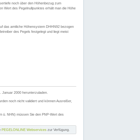
ssertiefe noch über den Höhenbezug zum
en Wert des Pegelnullpunktes erhält man die Höhe
d auf das amtliche Höhensystem DHHN92 bezogen
reiber des Pegels festgelegt und liegt meist
. Januar 2000 herunterzuladen.
den noch nicht validiert und können Ausreißer,
(m ü. NHN) müssen Sie den PNP-Wert des
ie
PEGELONLINE Webservices
zur Verfügung.