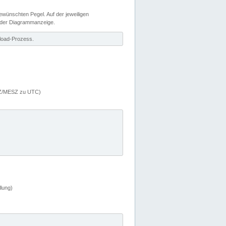
wünschten Pegel. Auf der jeweiligen
 der Diagrammanzeige.
load-Prozess.
MEZ/MESZ zu UTC)
lung)