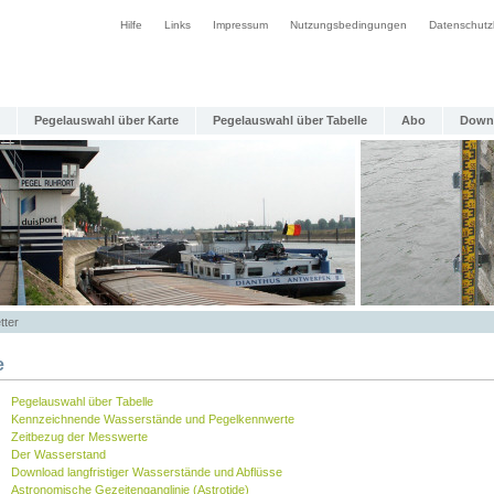
Hilfe
Links
Impressum
Nutzungsbedingungen
Datenschutz
Pegelauswahl über Karte
Pegelauswahl über Tabelle
Abo
Down
tter
e
Pegelauswahl über Tabelle
Kennzeichnende Wasserstände und Pegelkennwerte
Zeitbezug der Messwerte
Der Wasserstand
Download langfristiger Wasserstände und Abflüsse
Astronomische Gezeitenganglinie (Astrotide)