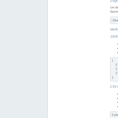
Zugr
Um di
Stamm
ℹ️ Ei
Verf
JSON
[

  {
  {
  {
]
CSV-
tim