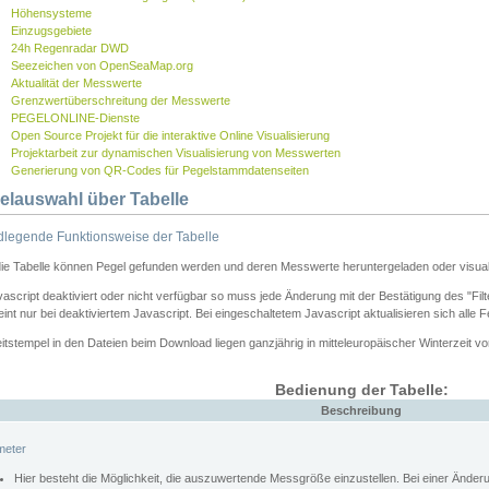
Höhensysteme
Einzugsgebiete
24h Regenradar DWD
Seezeichen von OpenSeaMap.org
Aktualität der Messwerte
Grenzwertüberschreitung der Messwerte
PEGELONLINE-Dienste
Open Source Projekt für die interaktive Online Visualisierung
Projektarbeit zur dynamischen Visualisierung von Messwerten
Generierung von QR-Codes für Pegelstammdatenseiten
elauswahl über Tabelle
legende Funktionsweise der Tabelle
die Tabelle können Pegel gefunden werden und deren Messwerte heruntergeladen oder visuali
vascript deaktiviert oder nicht verfügbar so muss jede Änderung mit der Bestätigung des "Filt
int nur bei deaktiviertem Javascript. Bei eingeschaltetem Javascript aktualisieren sich alle 
itstempel in den Dateien beim Download liegen ganzjährig in mitteleuropäischer Winterzeit vo
Bedienung der Tabelle:
Beschreibung
meter
Hier besteht die Möglichkeit, die auszuwertende Messgröße einzustellen. Bei einer Ände