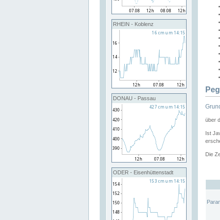
RHEIN - Koblenz
Peg
DONAU - Passau
Grund
über 
Ist Ja
ersche
Die Ze
ODER - Eisenhüttenstadt
Para