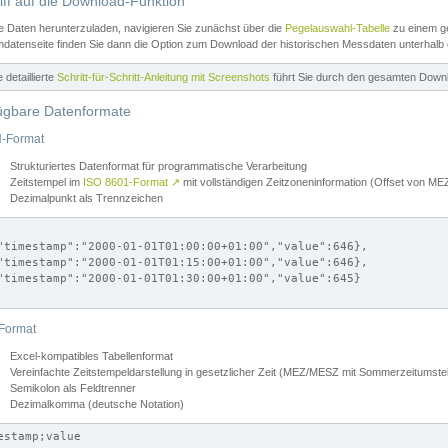
iff auf die Download-Funktion
e Daten herunterzuladen, navigieren Sie zunächst über die
Pegelauswahl-Tabelle
zu einem ge
datenseite finden Sie dann die Option zum Download der historischen Messdaten unterhalb
ne detaillierte
Schritt-für-Schritt-Anleitung mit Screenshots
führt Sie durch den gesamten Down
ügbare Datenformate
-Format
Strukturiertes Datenformat für programmatische Verarbeitung
Zeitstempel im
ISO 8601-Format
↗
mit vollständigen Zeitzoneninformation (Offset von 
Dezimalpunkt als Trennzeichen
"timestamp":"2000-01-01T01:00:00+01:00","value":646},

"timestamp":"2000-01-01T01:15:00+01:00","value":646},

"timestamp":"2000-01-01T01:30:00+01:00","value":645}

Format
Excel-kompatibles Tabellenformat
Vereinfachte Zeitstempeldarstellung in gesetzlicher Zeit (MEZ/MESZ mit Sommerzeitumstel
Semikolon als Feldtrenner
Dezimalkomma (deutsche Notation)
estamp;value
