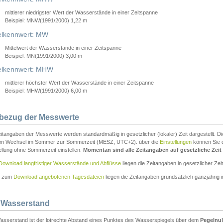
mittlerer niedrigster Wert der Wasserstände in einer Zeitspanne
Beispiel: MNW(1991/2000) 1,22 m
lkennwert: MW
Mittelwert der Wasserstände in einer Zeitspanne
Beispiel: MN(1991/2000) 3,00 m
elkennwert: MHW
mittlerer höchster Wert der Wasserstände in einer Zeitspanne
Beispiel: MHW(1991/2000) 6,00 m
tbezug der Messwerte
itangaben der Messwerte werden standardmäßig in gesetzlicher (lokaler) Zeit dargestellt. D
em Wechsel im Sommer zur Sommerzeit (MESZ, UTC+2). über die
Einstellungen
können Sie d
ellung ohne Sommerzeit einstellen.
Momentan sind alle Zeitangaben auf gesetzliche Zeit e
Download langfristiger Wasserstände und Abflüsse
liegen die Zeitangaben in gesetzlicher Zeit
n zum
Download angebotenen Tagesdateien
liegen die Zeitangaben grundsätzlich ganzjährig in
 Wasserstand
asserstand ist der lotrechte Abstand eines Punktes des Wasserspiegels über dem
Pegelnul