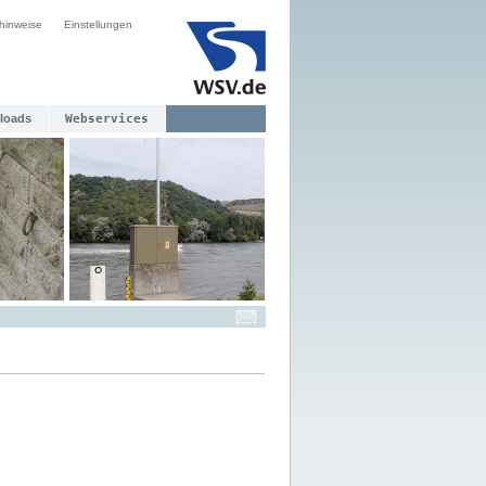
hinweise
Einstellungen
loads
Webservices