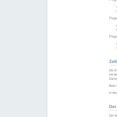
Pege
Peg
Zei
Die Ze
mit d
Darst
Beim
In de
Der
Der W