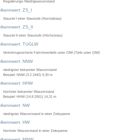
Regulierungs-Niedrigwasserstand
lkennwert: ZS_I
Stauziel I einer Staustufe (Normalstau)
lkennwert: ZS_II
Stauziel II einer Staustufe (Höchststau)
elkennwert: TUGLW
Verkehrsgesicherte Fahrrinnentiefe unter GlW (Tiefe unter GlW)
lkennwert: NNW
niedrigster bekannter Wasserstand
Beispiel: NNW (3.2.1942) 9,30 m
lkennwert: HHW
höchster bekannter Wasserstand
Beispiel: HHW (14.8.2001) 14,31 m
lkennwert: NW
niedrigster Wasserstand in einer Zeitspanne
lkennwert: HW
höchster Wasserstand in einer Zeitspanne
elkennwert: MNW