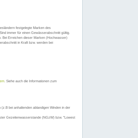
esländern festgelegte Marken des
Sind immer für einen Gewässerabschnitt gültig.
. Bei Erreichen dieser Marken (Hochwasser)
erabschnitt in Kraft bzw. werden bei
tem
. Siehe auch die Informationen zum
 (z.B bei anhaltenden ablandigen Winden in der
drigster Gezeitenwasserstande (NGzW) bzw. "Lowest