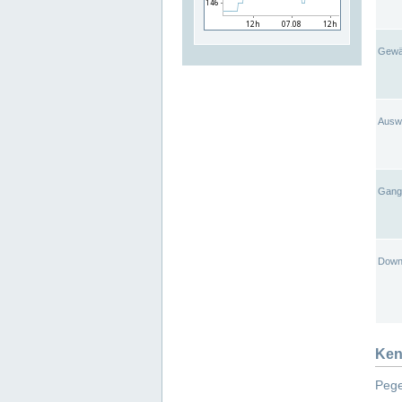
Gewä
Ausw
Gangl
Down
Ken
Pege