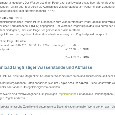
ntimeter angegeben. Der Wasserstand am Pegel sagt somit weder etwas über die lokale Wa
enden Terrain aus. Erst durch die Addition des Wasserstandes am Pegel mit dem zugehörig
asserspiegels über Normalhöhennull (NHN).
nullpunkt (PNP):
egelnullpunkt eines Pegels ist, im Gegensatz zum Wasserstand am Pegel, absolut und wir
ter über Normalhöhennull (NHN) angegeben. Der Wert des Pegelnullpunktes wird durch den Bet
 dem niedrigsten, über eine lange Zeit gemessenen Wasserstand.
gellatte wird so angebracht, dass deren Nullmarkierung dem Pegelnullpunkt entspricht.
iel am Pegel Dresden:
rstand am 16.07.2013 08:00 Uhr: 176 cm am Pegel
1,76
m
ullpunkt
+
102,68
m ü. NHN
=
104,44
m ü. NHN
nload langfristiger Wasserstände und Abflüsse
ONLINE bietet die Möglichkeit, historische Wasserstandsdaten und Abflusswerte seit dem 1
en heruntergeladenen Daten handelt es sich um
ungeprüfte Rohdaten
. Diese Messwerte wur
ehler oder andere Unregelmäßigkeiten enthalten.
esswerte sind relative Angaben zum jeweiligen
Pegelnullpunkt
. Für absolute Höhenangaben 
igen Pegels addieren.
ür programmatische Zugriffe und automatisierte Datenabfragen aktueller Werte stehen auch d