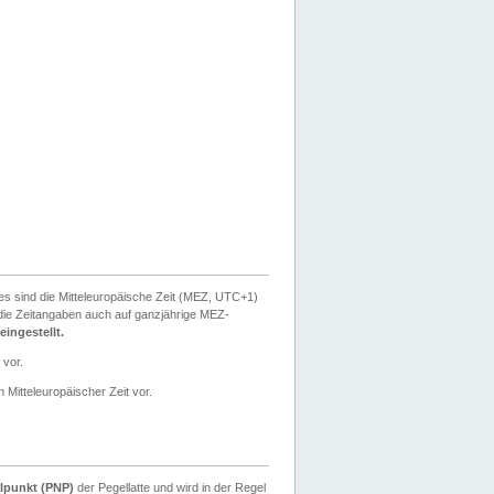
ies sind die Mitteleuropäische Zeit (MEZ, UTC+1)
ie Zeitangaben auch auf ganzjährige MEZ-
ingestellt.
 vor.
 Mitteleuropäischer Zeit vor.
lpunkt (PNP)
der Pegellatte und wird in der Regel