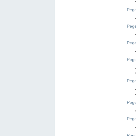
Pege
Pege
Peg
Pege
Pege
Pege
Pege
Peg