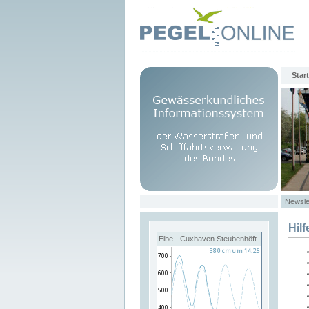
Start
Newsle
Hilf
Elbe - Cuxhaven Steubenhöft