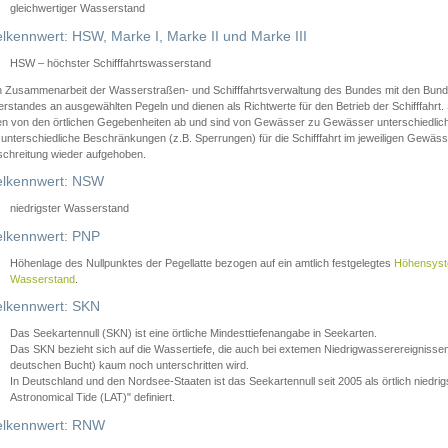
gleichwertiger Wasserstand
lkennwert: HSW, Marke I, Marke II und Marke III
HSW – höchster Schifffahrtswasserstand
in Zusammenarbeit der Wasserstraßen- und Schifffahrtsverwaltung des Bundes mit den Bund
standes an ausgewählten Pegeln und dienen als Richtwerte für den Betrieb der Schifffahrt. 
n von den örtlichen Gegebenheiten ab und sind von Gewässer zu Gewässer unterschiedlich
 unterschiedliche Beschränkungen (z.B. Sperrungen) für die Schifffahrt im jeweiligen Gewäss
schreitung wieder aufgehoben.
lkennwert: NSW
niedrigster Wasserstand
lkennwert: PNP
Höhenlage des Nullpunktes der Pegellatte bezogen auf ein amtlich festgelegtes
Höhensys
Wasserstand
.
lkennwert: SKN
Das Seekartennull (SKN) ist eine örtliche Mindesttiefenangabe in Seekarten.
Das SKN bezieht sich auf die Wassertiefe, die auch bei extemen Niedrigwasserereignissen
deutschen Bucht) kaum noch unterschritten wird.
In Deutschland und den Nordsee-Staaten ist das Seekartennull seit 2005 als örtlich nie
Astronomical Tide (LAT)" definiert.
lkennwert: RNW