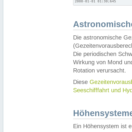
2000-01-01 01:30;645
Astronomische
Die astronomische Gez
(Gezeitenvorausberec
Die periodischen Schw
Wirkung von Mond und
Rotation verursacht.
Diese
Gezeitenvorau
Seeschifffahrt und Hy
Höhensystem
Ein Höhensystem ist e