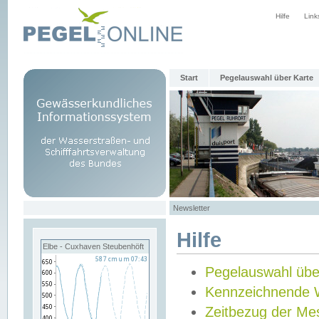
Hilfe
Link
Start
Pegelauswahl über Karte
Newsletter
Hilfe
Elbe - Cuxhaven Steubenhöft
Pegelauswahl übe
Kennzeichnende 
Zeitbezug der Me