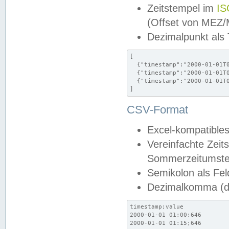
Zeitstempel im
IS
(Offset von MEZ
Dezimalpunkt als
[

  {"timestamp":"2000-01-01T0
  {"timestamp":"2000-01-01T0
  {"timestamp":"2000-01-01T0
]
CSV-Format
Excel-kompatibles
Vereinfachte Zeit
Sommerzeitumstel
Semikolon als Fel
Dezimalkomma (de
timestamp;value

2000-01-01 01:00;646

2000-01-01 01:15;646
