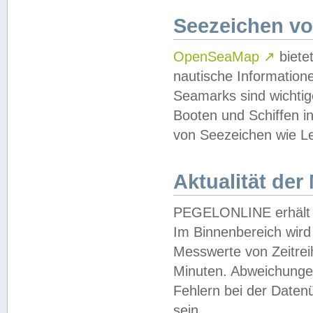
Seezeichen v
OpenSeaMap
↗
biete
nautische Information
Seamarks sind wichtig
Booten und Schiffen i
von Seezeichen wie Le
Aktualität der
PEGELONLINE erhält u
Im Binnenbereich wird 
Messwerte von Zeitreih
Minuten. Abweichungen
Fehlern bei der Daten
sein.