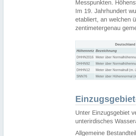
Messpunkten. Höhensy
Im 19. Jahrhundert wu
etabliert, an welchen 
zentimetergenau gem
Deutschland
Höhennetz
Bezeichnung
DHHN2016
Meter über Normalhöhennul
DHHN92
Meter über Normalhöhennul
DHHN12
Meter über Normalnull (m. 
SNN76
Meter über Höhennormal (m
Einzugsgebiet
Unter Einzugsgebiet v
unterirdisches Wasser
Allgemeine Bestandtei