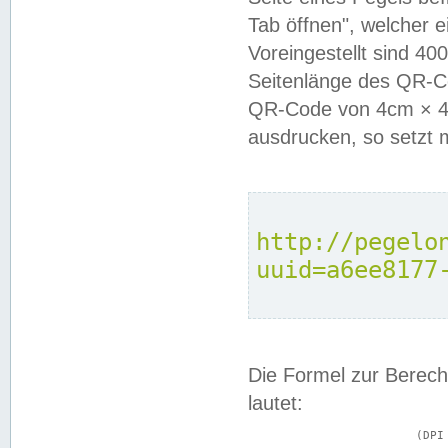
Tab öffnen", welcher 
Voreingestellt sind 4
Seitenlänge des QR-C
QR-Code von 4cm × 4c
ausdrucken, so setzt 
http://pegelo
uuid=a6ee8177
Die Formel zur Berech
lautet:
			(DPI × Druckkantenlänge in cm) ÷ 2,54 = Kantenlänge in Pixel
