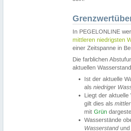
Grenzwertüber
In PEGELONLINE werde
mittleren niedrigsten
einer Zeitspanne in Be
Die farblichen Abstuf
aktuellen Wasserstand
Ist der aktuelle 
als
niedriger Was
Liegt der aktue
gilt dies als
mittle
mit
Grün
dargestel
Wasserstände obe
Wasserstand
und