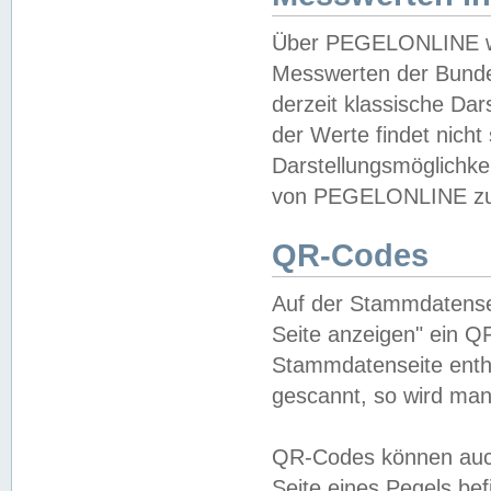
Über PEGELONLINE wer
Messwerten der Bundes
derzeit klassische Da
der Werte findet nicht 
Darstellungsmöglichkei
von PEGELONLINE zu 
QR-Codes
Auf der Stammdatensei
Seite anzeigen" ein Q
Stammdatenseite enthä
gescannt, so wird man
QR-Codes können auc
Seite eines Pegels be