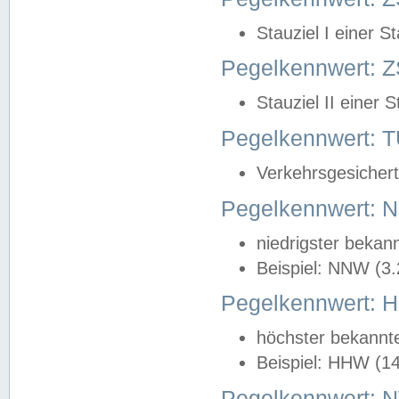
Stauziel I einer S
Pegelkennwert: Z
Stauziel II einer 
Pegelkennwert:
Verkehrsgesichert
Pegelkennwert:
niedrigster bekan
Beispiel: NNW (3
Pegelkennwert:
höchster bekannt
Beispiel: HHW (1
Pegelkennwert: 