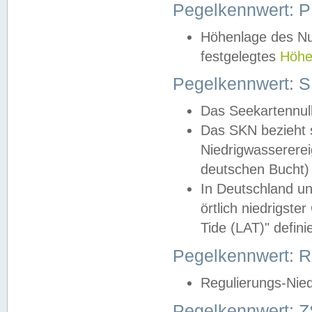
Pegelkennwert: 
Höhenlage des Nul
festgelegtes
Höhe
Pegelkennwert: 
Das Seekartennull
Das SKN bezieht s
Niedrigwassererei
deutschen Bucht) 
In Deutschland un
örtlich niedrigst
Tide (LAT)" definie
Pegelkennwert:
Regulierungs-Nie
Pegelkennwert: Z