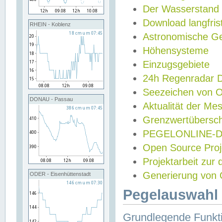
Der Wasserstand
Download langfris
RHEIN - Koblenz
Astronomische Gez
Höhensysteme
Einzugsgebiete
24h Regenradar
Seezeichen von 
DONAU - Passau
Aktualität der Me
Grenzwertübersch
PEGELONLINE-Di
Open Source Projek
Projektarbeit zur
Generierung von 
ODER - Eisenhüttenstadt
Pegelauswahl 
Grundlegende Funkti