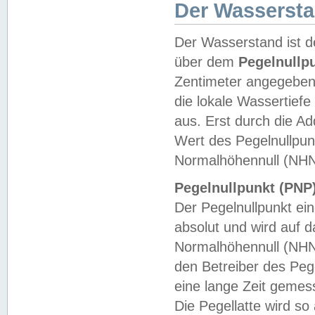
Der Wasserst
Der Wasserstand ist d
über dem
Pegelnullp
Zentimeter angegeben
die lokale Wassertie
aus. Erst durch die A
Wert des Pegelnullpun
Normalhöhennull (NHN
Pegelnullpunkt (PNP)
Der Pegelnullpunkt ei
absolut und wird auf
Normalhöhennull (NHN
den Betreiber des Pege
eine lange Zeit geme
Die Pegellatte wird s