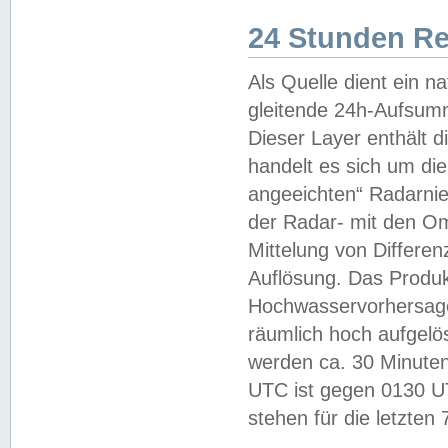
24 Stunden R
Als Quelle dient ein n
gleitende 24h-Aufsum
Dieser Layer enthält
handelt es sich um di
angeeichten“ Radarnie
der Radar- mit den O
Mittelung von Differe
Auflösung. Das Produk
Hochwasservorhersagez
räumlich hoch aufgelö
werden ca. 30 Minuten
UTC ist gegen 0130 UTC
stehen für die letzten