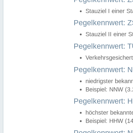
Stauziel I einer S
Pegelkennwert: Z
Stauziel II einer 
Pegelkennwert:
Verkehrsgesichert
Pegelkennwert:
niedrigster bekan
Beispiel: NNW (3
Pegelkennwert:
höchster bekannt
Beispiel: HHW (1
Pegelkennwert: 