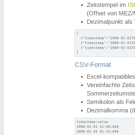
Zeitstempel im
IS
(Offset von MEZ
Dezimalpunkt als
[

  {"timestamp":"2000-01-01T0
  {"timestamp":"2000-01-01T0
  {"timestamp":"2000-01-01T0
]
CSV-Format
Excel-kompatibles
Vereinfachte Zeit
Sommerzeitumstel
Semikolon als Fel
Dezimalkomma (de
timestamp;value

2000-01-01 01:00;646

2000-01-01 01:15;646
