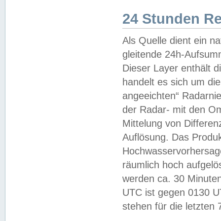
24 Stunden R
Als Quelle dient ein n
gleitende 24h-Aufsum
Dieser Layer enthält
handelt es sich um di
angeeichten“ Radarnie
der Radar- mit den O
Mittelung von Differe
Auflösung. Das Produk
Hochwasservorhersagez
räumlich hoch aufgelö
werden ca. 30 Minuten
UTC ist gegen 0130 UTC
stehen für die letzten