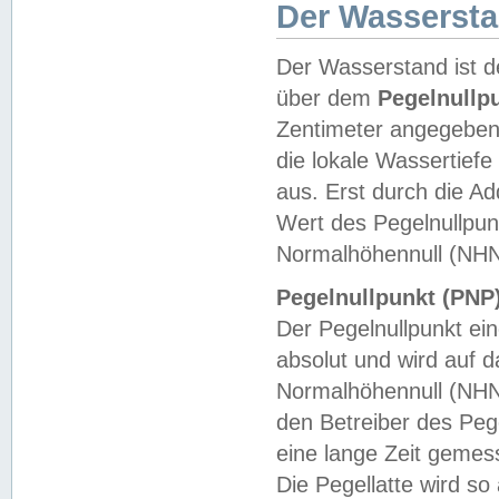
Der Wasserst
Der Wasserstand ist d
über dem
Pegelnullp
Zentimeter angegeben
die lokale Wassertie
aus. Erst durch die A
Wert des Pegelnullpun
Normalhöhennull (NHN
Pegelnullpunkt (PNP)
Der Pegelnullpunkt ei
absolut und wird auf
Normalhöhennull (NHN
den Betreiber des Pege
eine lange Zeit geme
Die Pegellatte wird s