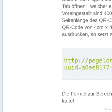
Tab öffnen", welcher 
Voreingestellt sind 4
Seitenlänge des QR-C
QR-Code von 4cm × 4c
ausdrucken, so setzt 
http://pegelo
uuid=a6ee8177
Die Formel zur Berech
lautet:
			(DPI × Druckkantenlänge in cm) ÷ 2,54 = Kantenlänge in Pixel
