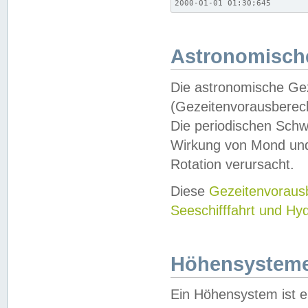
2000-01-01 01:30;645
Astronomische
Die astronomische Gez
(Gezeitenvorausberec
Die periodischen Schw
Wirkung von Mond und
Rotation verursacht.
Diese
Gezeitenvorau
Seeschifffahrt und Hy
Höhensystem
Ein Höhensystem ist e