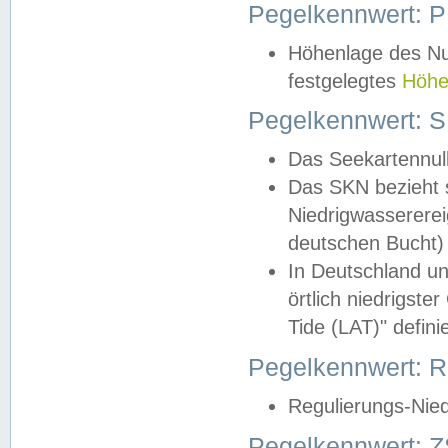
Pegelkennwert: 
Höhenlage des Nul
festgelegtes
Höhe
Pegelkennwert: 
Das Seekartennull
Das SKN bezieht s
Niedrigwassererei
deutschen Bucht) 
In Deutschland un
örtlich niedrigst
Tide (LAT)" definie
Pegelkennwert:
Regulierungs-Nie
Pegelkennwert: Z