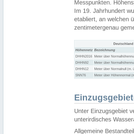
Messpunkten. Höhensy
Im 19. Jahrhundert wu
etabliert, an welchen 
zentimetergenau gem
Deutschland
Höhennetz
Bezeichnung
DHHN2016
Meter über Normalhöhennul
DHHN92
Meter über Normalhöhennul
DHHN12
Meter über Normalnull (m. 
SNN76
Meter über Höhennormal (m
Einzugsgebiet
Unter Einzugsgebiet v
unterirdisches Wasser
Allgemeine Bestandtei