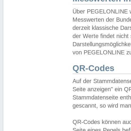
Über PEGELONLINE wer
Messwerten der Bundes
derzeit klassische Da
der Werte findet nicht 
Darstellungsmöglichkei
von PEGELONLINE zu 
QR-Codes
Auf der Stammdatensei
Seite anzeigen" ein Q
Stammdatenseite enthä
gescannt, so wird man
QR-Codes können auc
Seite eines Pegels be