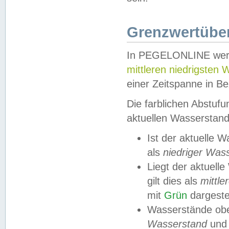
Grenzwertüber
In PEGELONLINE werde
mittleren niedrigsten
einer Zeitspanne in Be
Die farblichen Abstuf
aktuellen Wasserstand
Ist der aktuelle 
als
niedriger Was
Liegt der aktue
gilt dies als
mittle
mit
Grün
dargestel
Wasserstände obe
Wasserstand
und