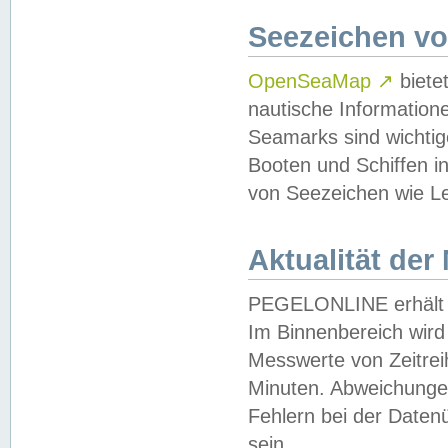
Seezeichen v
OpenSeaMap
↗
biete
nautische Information
Seamarks sind wichtig
Booten und Schiffen i
von Seezeichen wie Le
Aktualität der
PEGELONLINE erhält u
Im Binnenbereich wird 
Messwerte von Zeitreih
Minuten. Abweichungen
Fehlern bei der Daten
sein.