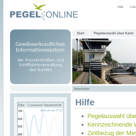
Hilfe
Link
Start
Pegelauswahl über Karte
Newsletter
Hilfe
Elbe - Cuxhaven Steubenhöft
Pegelauswahl übe
Kennzeichnende 
Zeitbezug der Me