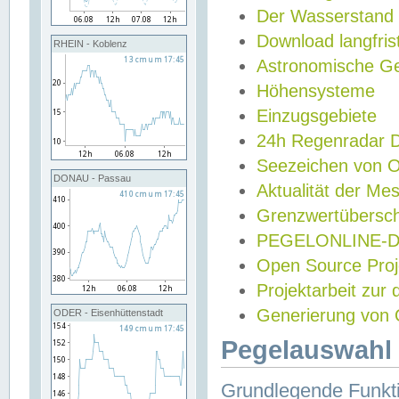
Der Wasserstand
Download langfris
RHEIN - Koblenz
Astronomische Gez
Höhensysteme
Einzugsgebiete
24h Regenradar
Seezeichen von 
DONAU - Passau
Aktualität der Me
Grenzwertübersch
PEGELONLINE-Di
Open Source Projek
Projektarbeit zur
Generierung von 
ODER - Eisenhüttenstadt
Pegelauswahl 
Grundlegende Funkti