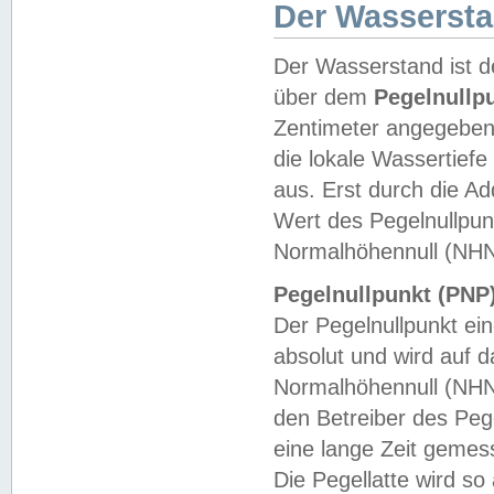
Der Wasserst
Der Wasserstand ist d
über dem
Pegelnullp
Zentimeter angegeben
die lokale Wassertie
aus. Erst durch die A
Wert des Pegelnullpun
Normalhöhennull (NHN
Pegelnullpunkt (PNP)
Der Pegelnullpunkt ei
absolut und wird auf
Normalhöhennull (NHN
den Betreiber des Pege
eine lange Zeit geme
Die Pegellatte wird s