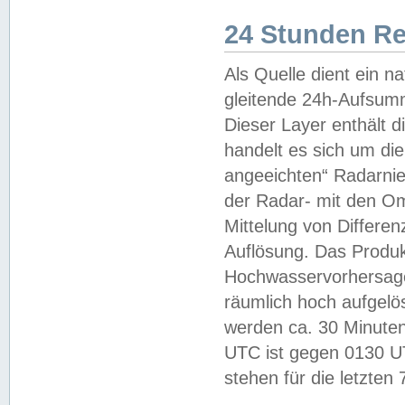
24 Stunden R
Als Quelle dient ein n
gleitende 24h-Aufsum
Dieser Layer enthält
handelt es sich um di
angeeichten“ Radarnie
der Radar- mit den O
Mittelung von Differe
Auflösung. Das Produk
Hochwasservorhersagez
räumlich hoch aufgelö
werden ca. 30 Minuten
UTC ist gegen 0130 UTC
stehen für die letzten