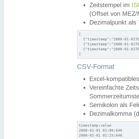
Zeitstempel im
IS
(Offset von MEZ
Dezimalpunkt als
[

  {"timestamp":"2000-01-01T0
  {"timestamp":"2000-01-01T0
  {"timestamp":"2000-01-01T0
]
CSV-Format
Excel-kompatibles
Vereinfachte Zeit
Sommerzeitumstel
Semikolon als Fel
Dezimalkomma (de
timestamp;value

2000-01-01 01:00;646

2000-01-01 01:15;646
