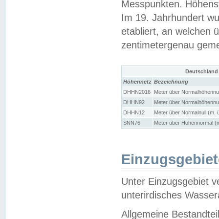
Messpunkten. Höhensy
Im 19. Jahrhundert wu
etabliert, an welchen 
zentimetergenau gem
Deutschland
Höhennetz
Bezeichnung
DHHN2016
Meter über Normalhöhennul
DHHN92
Meter über Normalhöhennul
DHHN12
Meter über Normalnull (m. 
SNN76
Meter über Höhennormal (m
Einzugsgebiet
Unter Einzugsgebiet v
unterirdisches Wasser
Allgemeine Bestandtei