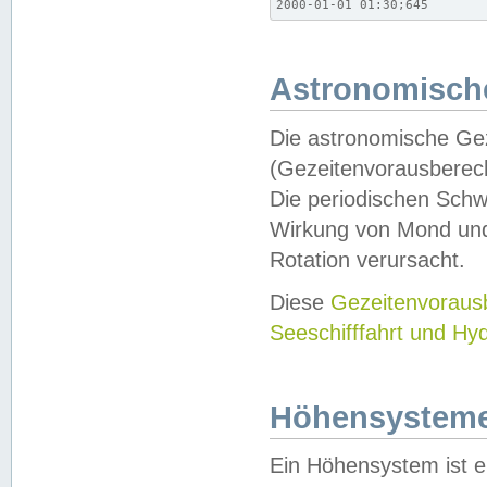
2000-01-01 01:30;645
Astronomische
Die astronomische Gez
(Gezeitenvorausberec
Die periodischen Schw
Wirkung von Mond und
Rotation verursacht.
Diese
Gezeitenvorau
Seeschifffahrt und Hy
Höhensystem
Ein Höhensystem ist e