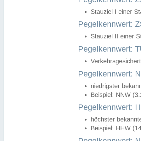
Stauziel I einer S
Pegelkennwert: Z
Stauziel II einer 
Pegelkennwert:
Verkehrsgesichert
Pegelkennwert:
niedrigster bekan
Beispiel: NNW (3
Pegelkennwert:
höchster bekannt
Beispiel: HHW (1
Pegelkennwert: 