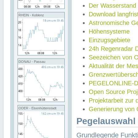
Der Wasserstand
Download langfris
RHEIN - Koblenz
Astronomische Gez
Höhensysteme
Einzugsgebiete
24h Regenradar
Seezeichen von 
DONAU - Passau
Aktualität der Me
Grenzwertübersch
PEGELONLINE-Di
Open Source Projek
Projektarbeit zur
Generierung von 
ODER - Eisenhüttenstadt
Pegelauswahl 
Grundlegende Funkti