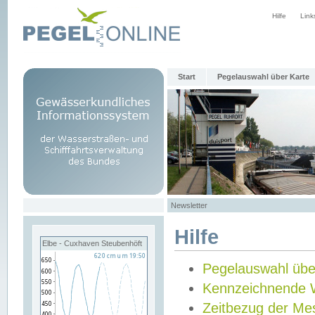
Hilfe
Link
Start
Pegelauswahl über Karte
Newsletter
Hilfe
Elbe - Cuxhaven Steubenhöft
Pegelauswahl übe
Kennzeichnende 
Zeitbezug der Me