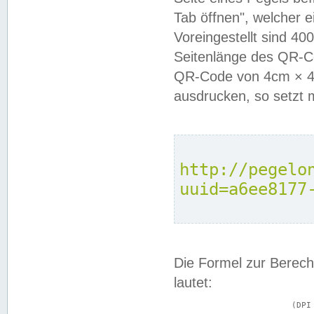
Tab öffnen", welcher 
Voreingestellt sind 4
Seitenlänge des QR-C
QR-Code von 4cm × 4c
ausdrucken, so setzt 
http://pegelo
uuid=a6ee8177
Die Formel zur Berech
lautet:
			(DPI × Druckkantenlänge in cm) ÷ 2,54 = Kantenlänge in Pixel
