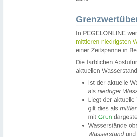
Grenzwertüber
In PEGELONLINE werde
mittleren niedrigsten
einer Zeitspanne in Be
Die farblichen Abstuf
aktuellen Wasserstand
Ist der aktuelle 
als
niedriger Was
Liegt der aktue
gilt dies als
mittle
mit
Grün
dargestel
Wasserstände obe
Wasserstand
und