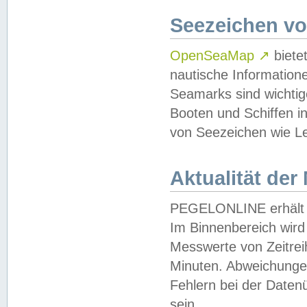
Seezeichen v
OpenSeaMap
↗
biete
nautische Information
Seamarks sind wichtig
Booten und Schiffen i
von Seezeichen wie Le
Aktualität der
PEGELONLINE erhält u
Im Binnenbereich wird 
Messwerte von Zeitreih
Minuten. Abweichungen
Fehlern bei der Daten
sein.