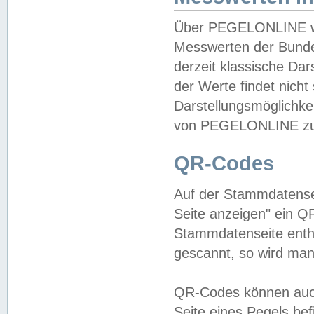
Über PEGELONLINE wer
Messwerten der Bundes
derzeit klassische Da
der Werte findet nicht 
Darstellungsmöglichkei
von PEGELONLINE zu 
QR-Codes
Auf der Stammdatensei
Seite anzeigen" ein Q
Stammdatenseite enthä
gescannt, so wird man
QR-Codes können auc
Seite eines Pegels be