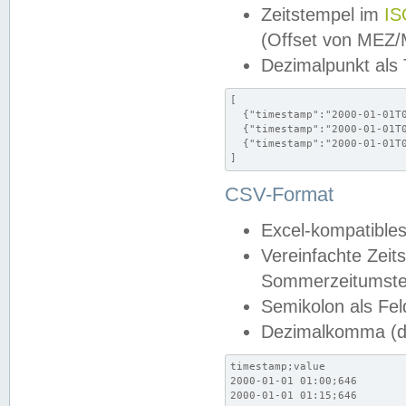
Zeitstempel im
IS
(Offset von MEZ
Dezimalpunkt als
[

  {"timestamp":"2000-01-01T0
  {"timestamp":"2000-01-01T0
  {"timestamp":"2000-01-01T0
]
CSV-Format
Excel-kompatibles
Vereinfachte Zeit
Sommerzeitumstel
Semikolon als Fel
Dezimalkomma (de
timestamp;value

2000-01-01 01:00;646

2000-01-01 01:15;646
