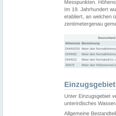
Messpunkten. Höhensy
Im 19. Jahrhundert wu
etabliert, an welchen 
zentimetergenau gem
Deutschland
Höhennetz
Bezeichnung
DHHN2016
Meter über Normalhöhennul
DHHN92
Meter über Normalhöhennul
DHHN12
Meter über Normalnull (m. 
SNN76
Meter über Höhennormal (m
Einzugsgebiet
Unter Einzugsgebiet v
unterirdisches Wasser
Allgemeine Bestandtei