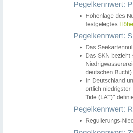
Pegelkennwert: 
Höhenlage des Nul
festgelegtes
Höhe
Pegelkennwert: 
Das Seekartennull
Das SKN bezieht s
Niedrigwassererei
deutschen Bucht) 
In Deutschland un
örtlich niedrigst
Tide (LAT)" definie
Pegelkennwert:
Regulierungs-Nie
Pegelkennwert: Z