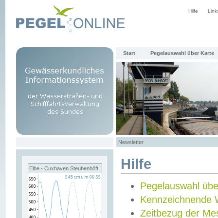
Hilfe
Link
Start
Pegelauswahl über Karte
Newsletter
Hilfe
Elbe - Cuxhaven Steubenhöft
Pegelauswahl übe
Kennzeichnende 
Zeitbezug der Me