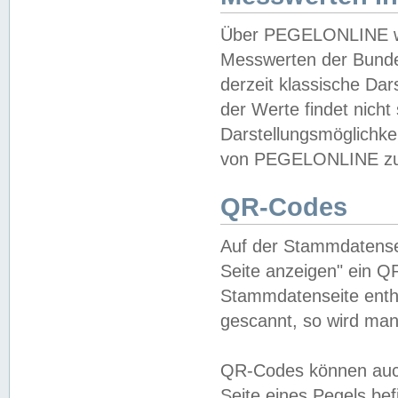
Über PEGELONLINE wer
Messwerten der Bundes
derzeit klassische Da
der Werte findet nicht 
Darstellungsmöglichkei
von PEGELONLINE zu 
QR-Codes
Auf der Stammdatensei
Seite anzeigen" ein Q
Stammdatenseite enthä
gescannt, so wird man
QR-Codes können auc
Seite eines Pegels be