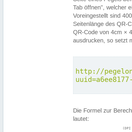
Tab öffnen", welcher 
Voreingestellt sind 4
Seitenlänge des QR-C
QR-Code von 4cm × 4c
ausdrucken, so setzt 
http://pegelo
uuid=a6ee8177
Die Formel zur Berech
lautet:
			(DPI × Druckkantenlänge in cm) ÷ 2,54 = Kantenlänge in Pixel
