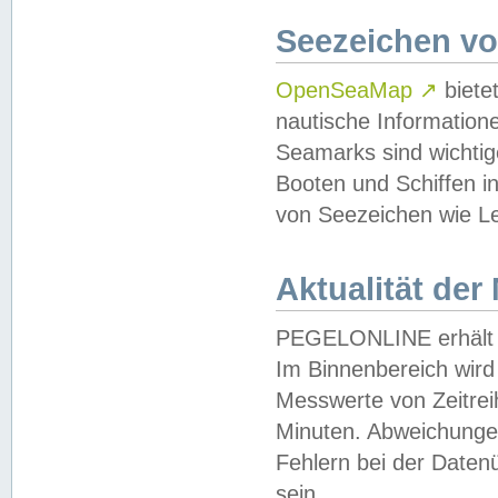
Seezeichen v
OpenSeaMap
↗
biete
nautische Information
Seamarks sind wichtig
Booten und Schiffen i
von Seezeichen wie Le
Aktualität der
PEGELONLINE erhält u
Im Binnenbereich wird 
Messwerte von Zeitreih
Minuten. Abweichungen
Fehlern bei der Daten
sein.