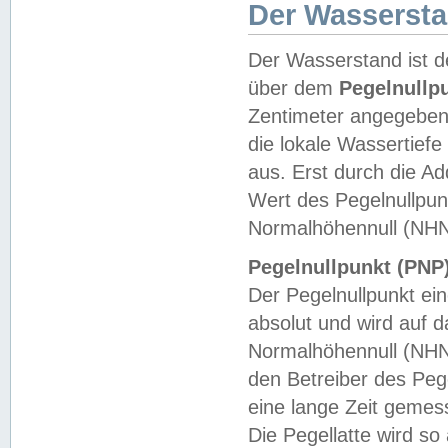
Der Wasserst
Der Wasserstand ist d
über dem
Pegelnullp
Zentimeter angegeben
die lokale Wassertie
aus. Erst durch die A
Wert des Pegelnullpun
Normalhöhennull (NHN
Pegelnullpunkt (PNP)
Der Pegelnullpunkt ei
absolut und wird auf
Normalhöhennull (NHN
den Betreiber des Pege
eine lange Zeit geme
Die Pegellatte wird s