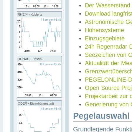
Der Wasserstand
Download langfris
RHEIN - Koblenz
Astronomische Gez
Höhensysteme
Einzugsgebiete
24h Regenradar
Seezeichen von 
DONAU - Passau
Aktualität der Me
Grenzwertübersch
PEGELONLINE-Di
Open Source Projek
Projektarbeit zur
Generierung von 
ODER - Eisenhüttenstadt
Pegelauswahl 
Grundlegende Funkti