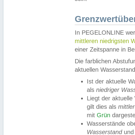
Grenzwertüber
In PEGELONLINE werde
mittleren niedrigsten
einer Zeitspanne in Be
Die farblichen Abstuf
aktuellen Wasserstand
Ist der aktuelle 
als
niedriger Was
Liegt der aktue
gilt dies als
mittle
mit
Grün
dargestel
Wasserstände obe
Wasserstand
und