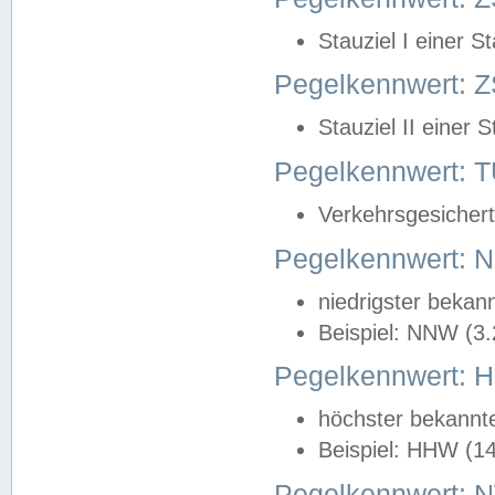
Stauziel I einer S
Pegelkennwert: Z
Stauziel II einer 
Pegelkennwert:
Verkehrsgesichert
Pegelkennwert:
niedrigster bekan
Beispiel: NNW (3
Pegelkennwert:
höchster bekannt
Beispiel: HHW (1
Pegelkennwert: 