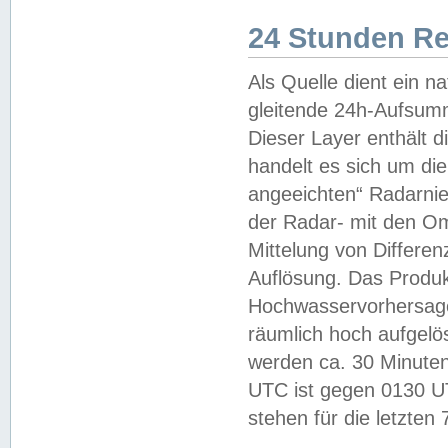
24 Stunden R
Als Quelle dient ein n
gleitende 24h-Aufsum
Dieser Layer enthält
handelt es sich um di
angeeichten“ Radarnie
der Radar- mit den O
Mittelung von Differe
Auflösung. Das Produk
Hochwasservorhersagez
räumlich hoch aufgelö
werden ca. 30 Minuten
UTC ist gegen 0130 UTC
stehen für die letzten