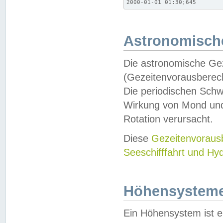
2000-01-01 01:30;645
Astronomische
Die astronomische Gez
(Gezeitenvorausberec
Die periodischen Schw
Wirkung von Mond und
Rotation verursacht.
Diese
Gezeitenvorau
Seeschifffahrt und Hy
Höhensystem
Ein Höhensystem ist e