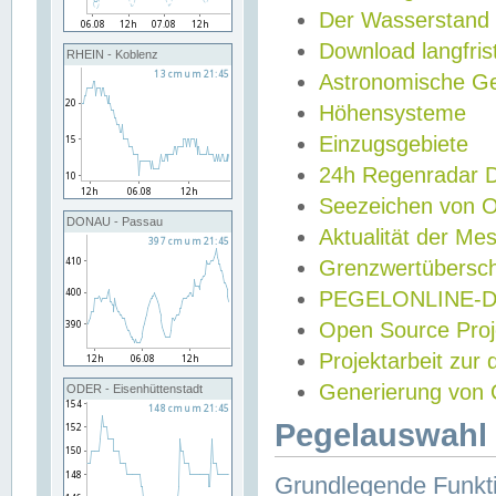
Der Wasserstand
Download langfris
RHEIN - Koblenz
Astronomische Gez
Höhensysteme
Einzugsgebiete
24h Regenradar
Seezeichen von 
DONAU - Passau
Aktualität der Me
Grenzwertübersch
PEGELONLINE-Di
Open Source Projek
Projektarbeit zur
Generierung von 
ODER - Eisenhüttenstadt
Pegelauswahl 
Grundlegende Funkti