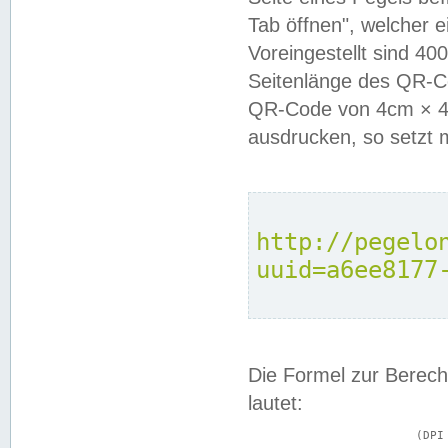
Tab öffnen", welcher 
Voreingestellt sind 4
Seitenlänge des QR-C
QR-Code von 4cm × 4c
ausdrucken, so setzt 
http://pegelo
uuid=a6ee8177
Die Formel zur Berech
lautet:
			(DPI × Druckkantenlänge in cm) ÷ 2,54 = Kantenlänge in Pixel
