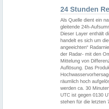
24 Stunden R
Als Quelle dient ein n
gleitende 24h-Aufsum
Dieser Layer enthält
handelt es sich um di
angeeichten“ Radarnie
der Radar- mit den O
Mittelung von Differe
Auflösung. Das Produk
Hochwasservorhersagez
räumlich hoch aufgelö
werden ca. 30 Minuten
UTC ist gegen 0130 UTC
stehen für die letzten