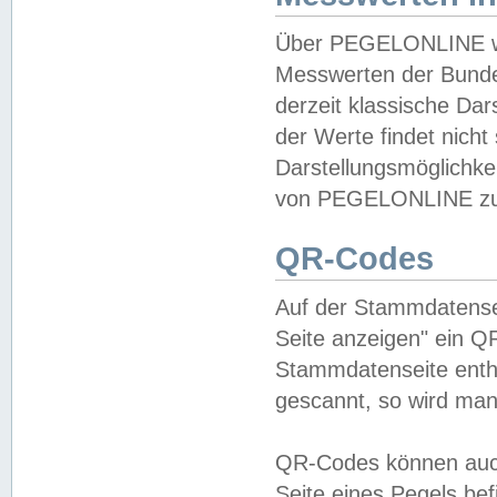
Über PEGELONLINE wer
Messwerten der Bundes
derzeit klassische Da
der Werte findet nicht 
Darstellungsmöglichkei
von PEGELONLINE zu 
QR-Codes
Auf der Stammdatensei
Seite anzeigen" ein Q
Stammdatenseite enthä
gescannt, so wird man
QR-Codes können auc
Seite eines Pegels be