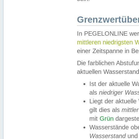
Grenzwertüber
In PEGELONLINE werde
mittleren niedrigsten
einer Zeitspanne in Be
Die farblichen Abstuf
aktuellen Wasserstand
Ist der aktuelle 
als
niedriger Was
Liegt der aktue
gilt dies als
mittle
mit
Grün
dargestel
Wasserstände obe
Wasserstand
und