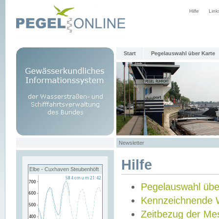
Hilfe
Link
Start
Pegelauswahl über Karte
Newsletter
Hilfe
Elbe - Cuxhaven Steubenhöft
Pegelauswahl übe
Kennzeichnende 
Zeitbezug der Me