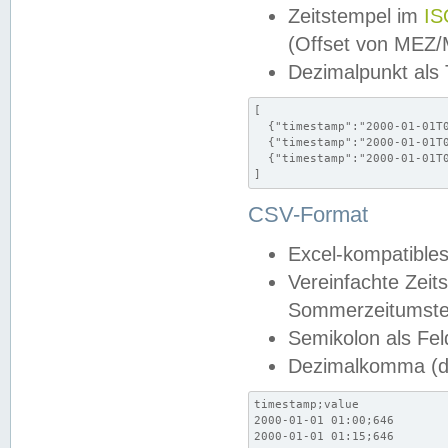
Zeitstempel im
IS
(Offset von MEZ
Dezimalpunkt als
[

  {"timestamp":"2000-01-01T0
  {"timestamp":"2000-01-01T0
  {"timestamp":"2000-01-01T0
]
CSV-Format
Excel-kompatibles
Vereinfachte Zeit
Sommerzeitumstel
Semikolon als Fel
Dezimalkomma (de
timestamp;value

2000-01-01 01:00;646

2000-01-01 01:15;646
