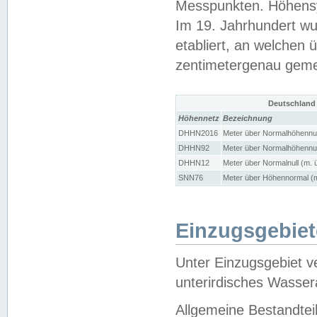
Messpunkten. Höhensy
Im 19. Jahrhundert wu
etabliert, an welchen 
zentimetergenau gem
Deutschland
Höhennetz
Bezeichnung
DHHN2016
Meter über Normalhöhennul
DHHN92
Meter über Normalhöhennul
DHHN12
Meter über Normalnull (m. 
SNN76
Meter über Höhennormal (m
Einzugsgebiet
Unter Einzugsgebiet v
unterirdisches Wasser
Allgemeine Bestandtei