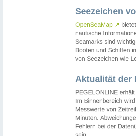
Seezeichen v
OpenSeaMap
↗
biete
nautische Information
Seamarks sind wichtig
Booten und Schiffen i
von Seezeichen wie Le
Aktualität der
PEGELONLINE erhält u
Im Binnenbereich wird 
Messwerte von Zeitreih
Minuten. Abweichungen
Fehlern bei der Daten
sein.