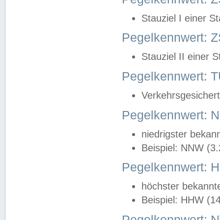
Stauziel I einer S
Pegelkennwert: Z
Stauziel II einer 
Pegelkennwert:
Verkehrsgesichert
Pegelkennwert:
niedrigster bekan
Beispiel: NNW (3
Pegelkennwert:
höchster bekannt
Beispiel: HHW (1
Pegelkennwert: 