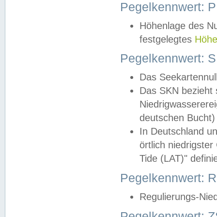
Pegelkennwert: 
Höhenlage des Nul
festgelegtes
Höhe
Pegelkennwert: 
Das Seekartennull
Das SKN bezieht s
Niedrigwassererei
deutschen Bucht) 
In Deutschland un
örtlich niedrigst
Tide (LAT)" definie
Pegelkennwert:
Regulierungs-Nie
Pegelkennwert: Z