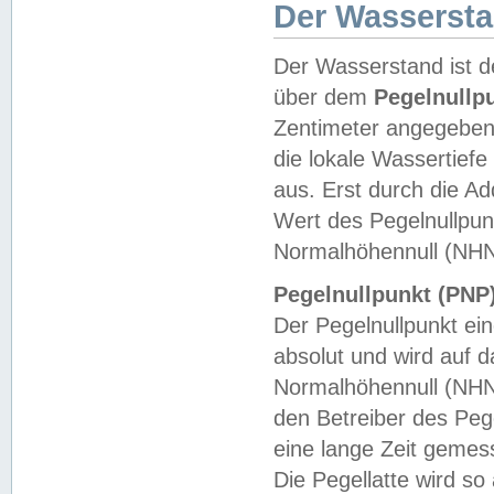
Der Wasserst
Der Wasserstand ist d
über dem
Pegelnullp
Zentimeter angegeben
die lokale Wassertie
aus. Erst durch die A
Wert des Pegelnullpun
Normalhöhennull (NHN
Pegelnullpunkt (PNP)
Der Pegelnullpunkt ei
absolut und wird auf
Normalhöhennull (NHN
den Betreiber des Pege
eine lange Zeit geme
Die Pegellatte wird s