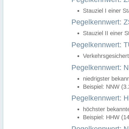
Stauziel I einer S
Pegelkennwert: Z
Stauziel II einer 
Pegelkennwert:
Verkehrsgesichert
Pegelkennwert:
niedrigster bekan
Beispiel: NNW (3
Pegelkennwert:
höchster bekannt
Beispiel: HHW (1
Pegelkennwert: 