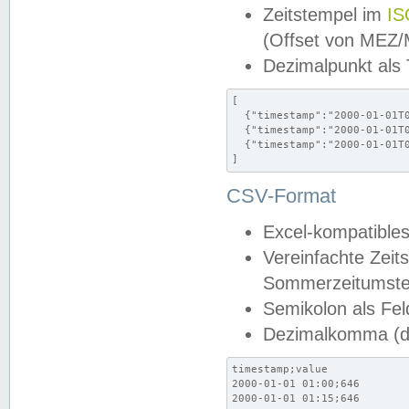
Zeitstempel im
IS
(Offset von MEZ
Dezimalpunkt als
[

  {"timestamp":"2000-01-01T0
  {"timestamp":"2000-01-01T0
  {"timestamp":"2000-01-01T0
]
CSV-Format
Excel-kompatibles
Vereinfachte Zeit
Sommerzeitumstel
Semikolon als Fel
Dezimalkomma (de
timestamp;value

2000-01-01 01:00;646

2000-01-01 01:15;646
