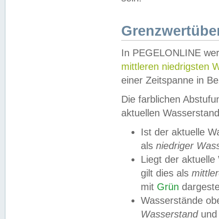
Grenzwertüber
In PEGELONLINE werde
mittleren niedrigsten
einer Zeitspanne in Be
Die farblichen Abstuf
aktuellen Wasserstand
Ist der aktuelle 
als
niedriger Was
Liegt der aktue
gilt dies als
mittle
mit
Grün
dargestel
Wasserstände obe
Wasserstand
und