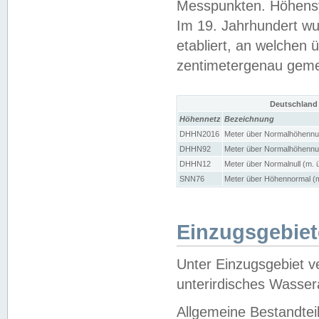
Messpunkten. Höhensy
Im 19. Jahrhundert wu
etabliert, an welchen 
zentimetergenau gem
Deutschland
Höhennetz
Bezeichnung
DHHN2016
Meter über Normalhöhennul
DHHN92
Meter über Normalhöhennul
DHHN12
Meter über Normalnull (m. 
SNN76
Meter über Höhennormal (m
Einzugsgebiet
Unter Einzugsgebiet v
unterirdisches Wasser
Allgemeine Bestandtei