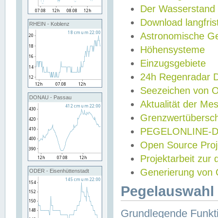
Der Wasserstand
Download langfris
RHEIN - Koblenz
Astronomische Gez
Höhensysteme
Einzugsgebiete
24h Regenradar
Seezeichen von 
DONAU - Passau
Aktualität der Me
Grenzwertübersch
PEGELONLINE-Di
Open Source Projek
Projektarbeit zur
Generierung von 
ODER - Eisenhüttenstadt
Pegelauswahl 
Grundlegende Funkti