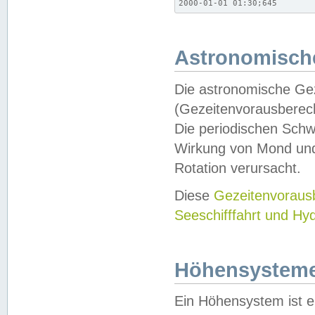
2000-01-01 01:30;645
Astronomische
Die astronomische Gez
(Gezeitenvorausberec
Die periodischen Schw
Wirkung von Mond und
Rotation verursacht.
Diese
Gezeitenvorau
Seeschifffahrt und Hy
Höhensystem
Ein Höhensystem ist e