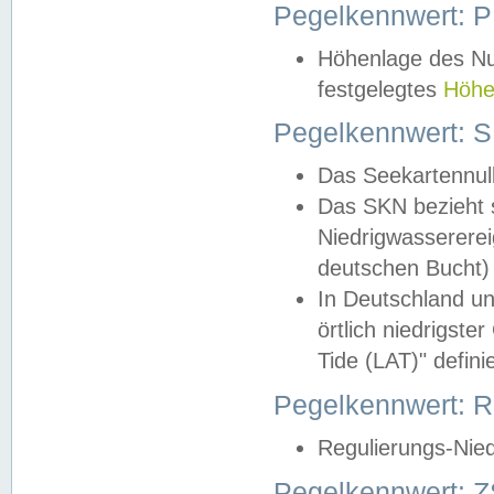
Pegelkennwert: 
Höhenlage des Nul
festgelegtes
Höhe
Pegelkennwert: 
Das Seekartennull
Das SKN bezieht s
Niedrigwassererei
deutschen Bucht) 
In Deutschland un
örtlich niedrigst
Tide (LAT)" definie
Pegelkennwert:
Regulierungs-Nie
Pegelkennwert: Z