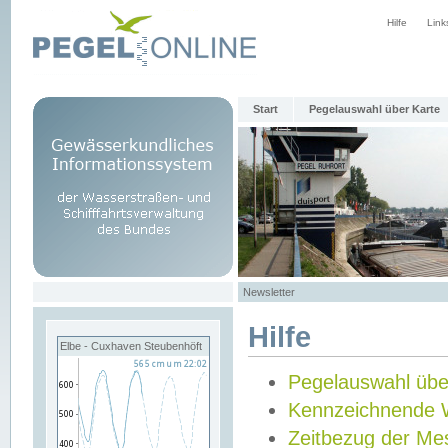
Hilfe
Link
Start
Pegelauswahl über Karte
Newsletter
Hilfe
Elbe - Cuxhaven Steubenhöft
Pegelauswahl übe
Kennzeichnende 
Zeitbezug der Me