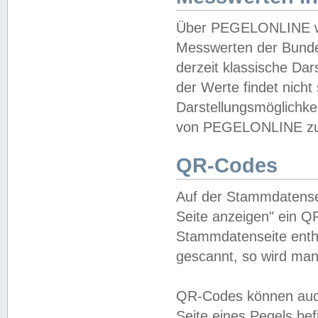
Über PEGELONLINE wer
Messwerten der Bundes
derzeit klassische Da
der Werte findet nicht 
Darstellungsmöglichkei
von PEGELONLINE zu 
QR-Codes
Auf der Stammdatensei
Seite anzeigen" ein Q
Stammdatenseite enthä
gescannt, so wird man
QR-Codes können auc
Seite eines Pegels be