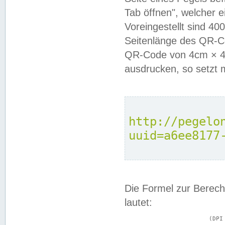
Tab öffnen", welcher 
Voreingestellt sind 4
Seitenlänge des QR-C
QR-Code von 4cm × 4c
ausdrucken, so setzt 
http://pegelo
uuid=a6ee8177
Die Formel zur Berech
lautet:
			(DPI × Druckkantenlänge in cm) ÷ 2,54 = Kantenlänge in Pixel
