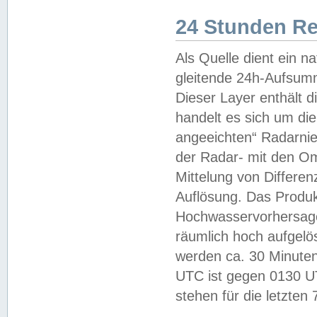
24 Stunden R
Als Quelle dient ein n
gleitende 24h-Aufsum
Dieser Layer enthält
handelt es sich um di
angeeichten“ Radarnie
der Radar- mit den O
Mittelung von Differe
Auflösung. Das Produk
Hochwasservorhersagez
räumlich hoch aufgelö
werden ca. 30 Minuten
UTC ist gegen 0130 UTC
stehen für die letzten