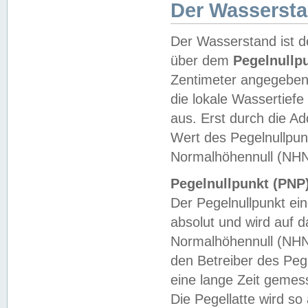
Der Wasserst
Der Wasserstand ist d
über dem
Pegelnullp
Zentimeter angegeben
die lokale Wassertie
aus. Erst durch die A
Wert des Pegelnullpun
Normalhöhennull (NHN
Pegelnullpunkt (PNP)
Der Pegelnullpunkt ei
absolut und wird auf
Normalhöhennull (NHN
den Betreiber des Pege
eine lange Zeit geme
Die Pegellatte wird s