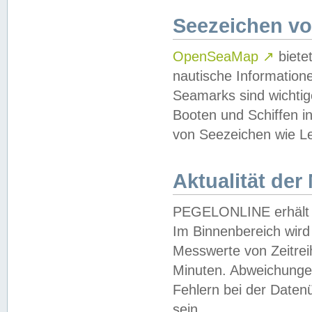
Seezeichen v
OpenSeaMap
↗
biete
nautische Information
Seamarks sind wichtig
Booten und Schiffen i
von Seezeichen wie Le
Aktualität der
PEGELONLINE erhält u
Im Binnenbereich wird 
Messwerte von Zeitreih
Minuten. Abweichungen
Fehlern bei der Daten
sein.