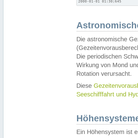
2000-01-01 01:30;645
Astronomische
Die astronomische Gez
(Gezeitenvorausberec
Die periodischen Schw
Wirkung von Mond und
Rotation verursacht.
Diese
Gezeitenvorau
Seeschifffahrt und Hy
Höhensystem
Ein Höhensystem ist e