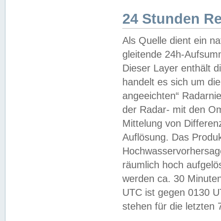
24 Stunden R
Als Quelle dient ein n
gleitende 24h-Aufsum
Dieser Layer enthält
handelt es sich um di
angeeichten“ Radarnie
der Radar- mit den O
Mittelung von Differe
Auflösung. Das Produk
Hochwasservorhersagez
räumlich hoch aufgelö
werden ca. 30 Minuten
UTC ist gegen 0130 UTC
stehen für die letzten