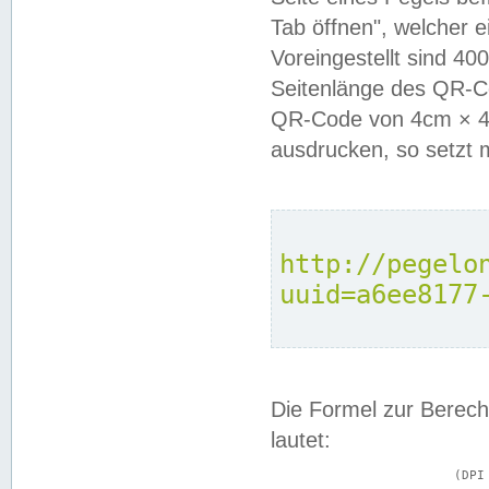
Tab öffnen", welcher 
Voreingestellt sind 4
Seitenlänge des QR-C
QR-Code von 4cm × 4c
ausdrucken, so setzt 
http://pegelo
uuid=a6ee8177
Die Formel zur Berech
lautet:
			(DPI × Druckkantenlänge in cm) ÷ 2,54 = Kantenlänge in Pixel
