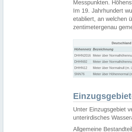
Messpunkten. Höhensy
Im 19. Jahrhundert wu
etabliert, an welchen 
zentimetergenau gem
Deutschland
Höhennetz
Bezeichnung
DHHN2016
Meter über Normalhöhennul
DHHN92
Meter über Normalhöhennul
DHHN12
Meter über Normalnull (m. 
SNN76
Meter über Höhennormal (m
Einzugsgebiet
Unter Einzugsgebiet v
unterirdisches Wasser
Allgemeine Bestandtei