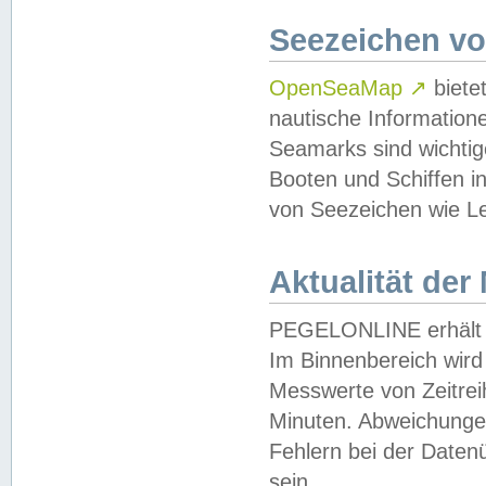
Seezeichen v
OpenSeaMap
↗
biete
nautische Information
Seamarks sind wichtig
Booten und Schiffen i
von Seezeichen wie Le
Aktualität der
PEGELONLINE erhält u
Im Binnenbereich wird 
Messwerte von Zeitreih
Minuten. Abweichungen
Fehlern bei der Daten
sein.