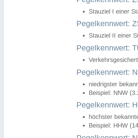
Stauziel I einer S
Pegelkennwert: Z
Stauziel II einer 
Pegelkennwert:
Verkehrsgesichert
Pegelkennwert:
niedrigster bekan
Beispiel: NNW (3
Pegelkennwert:
höchster bekannt
Beispiel: HHW (1
Pegelkennwert: 