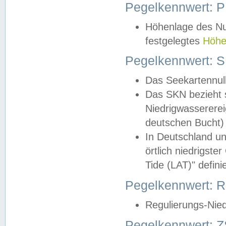
Pegelkennwert: 
Höhenlage des Nul
festgelegtes
Höhe
Pegelkennwert: 
Das Seekartennull
Das SKN bezieht s
Niedrigwassererei
deutschen Bucht) 
In Deutschland un
örtlich niedrigst
Tide (LAT)" definie
Pegelkennwert:
Regulierungs-Nie
Pegelkennwert: Z