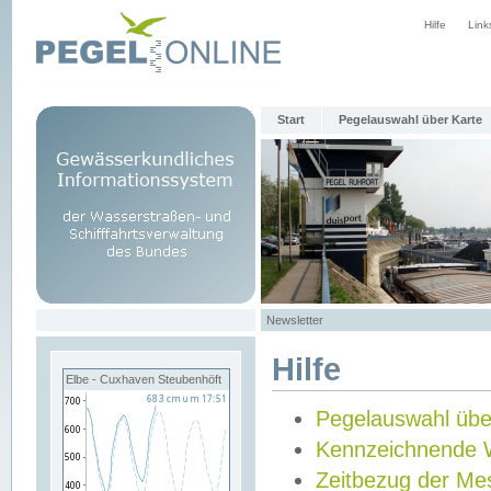
Hilfe
Link
Start
Pegelauswahl über Karte
Newsletter
Hilfe
Elbe - Cuxhaven Steubenhöft
Pegelauswahl übe
Kennzeichnende 
Zeitbezug der Me