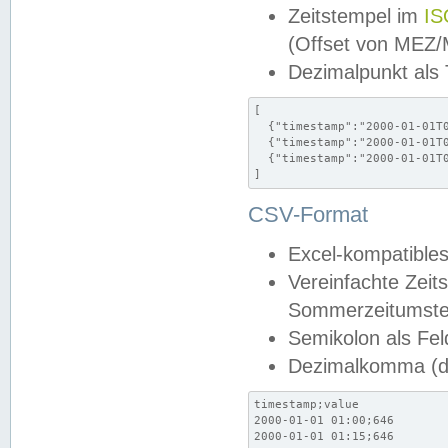
Zeitstempel im
IS
(Offset von MEZ
Dezimalpunkt als
[

  {"timestamp":"2000-01-01T0
  {"timestamp":"2000-01-01T0
  {"timestamp":"2000-01-01T0
]
CSV-Format
Excel-kompatibles
Vereinfachte Zeit
Sommerzeitumstel
Semikolon als Fel
Dezimalkomma (de
timestamp;value

2000-01-01 01:00;646

2000-01-01 01:15;646
