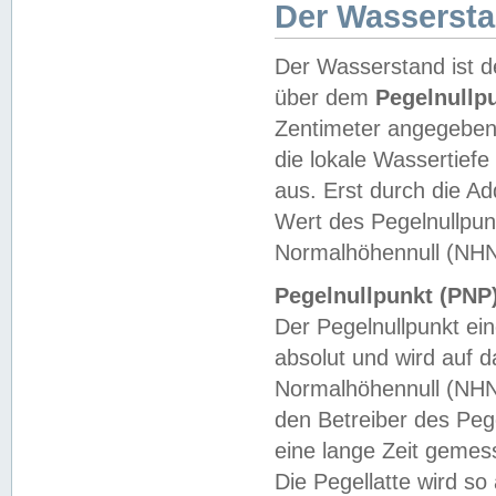
Der Wasserst
Der Wasserstand ist d
über dem
Pegelnullp
Zentimeter angegeben
die lokale Wassertie
aus. Erst durch die A
Wert des Pegelnullpun
Normalhöhennull (NHN
Pegelnullpunkt (PNP)
Der Pegelnullpunkt ei
absolut und wird auf
Normalhöhennull (NHN
den Betreiber des Pege
eine lange Zeit geme
Die Pegellatte wird s