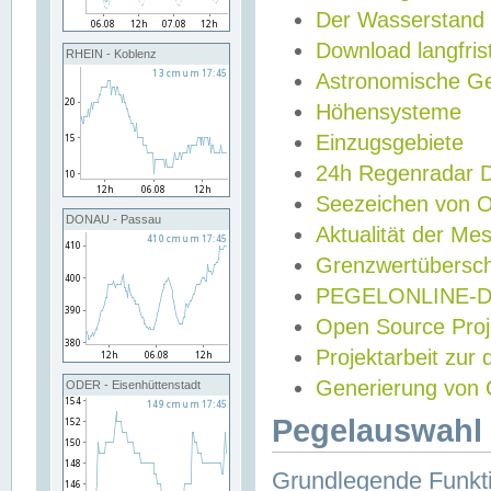
Der Wasserstand
Download langfris
RHEIN - Koblenz
Astronomische Gez
Höhensysteme
Einzugsgebiete
24h Regenradar
Seezeichen von 
DONAU - Passau
Aktualität der Me
Grenzwertübersch
PEGELONLINE-Di
Open Source Projek
Projektarbeit zur
Generierung von 
ODER - Eisenhüttenstadt
Pegelauswahl 
Grundlegende Funkti