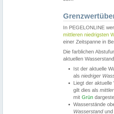
Grenzwertüber
In PEGELONLINE werde
mittleren niedrigsten
einer Zeitspanne in Be
Die farblichen Abstuf
aktuellen Wasserstand
Ist der aktuelle 
als
niedriger Was
Liegt der aktue
gilt dies als
mittle
mit
Grün
dargestel
Wasserstände obe
Wasserstand
und