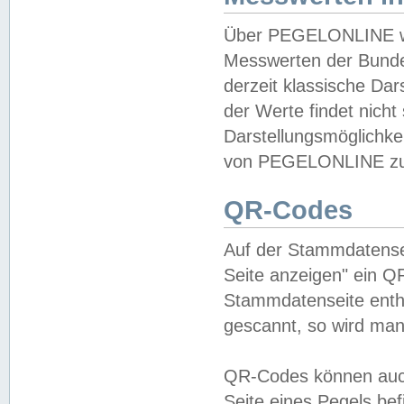
Über PEGELONLINE wer
Messwerten der Bundes
derzeit klassische Da
der Werte findet nicht 
Darstellungsmöglichkei
von PEGELONLINE zu 
QR-Codes
Auf der Stammdatensei
Seite anzeigen" ein Q
Stammdatenseite enthä
gescannt, so wird man
QR-Codes können auc
Seite eines Pegels be