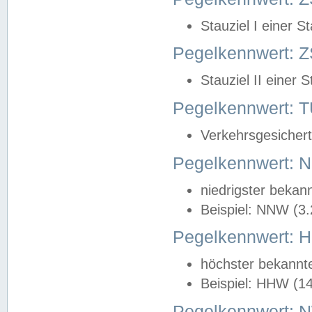
Stauziel I einer S
Pegelkennwert: Z
Stauziel II einer 
Pegelkennwert:
Verkehrsgesichert
Pegelkennwert:
niedrigster bekan
Beispiel: NNW (3
Pegelkennwert:
höchster bekannt
Beispiel: HHW (1
Pegelkennwert: 