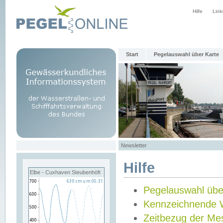
Hilfe
Link
Start
Pegelauswahl über Karte
Newsletter
Hilfe
Elbe - Cuxhaven Steubenhöft
Pegelauswahl übe
Kennzeichnende 
Zeitbezug der Me