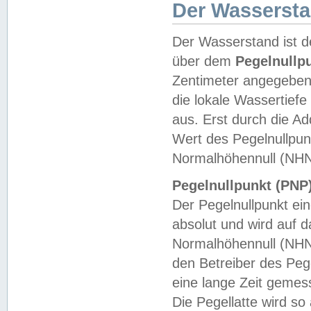
Der Wasserst
Der Wasserstand ist d
über dem
Pegelnullp
Zentimeter angegeben
die lokale Wassertie
aus. Erst durch die A
Wert des Pegelnullpun
Normalhöhennull (NHN
Pegelnullpunkt (PNP)
Der Pegelnullpunkt ei
absolut und wird auf
Normalhöhennull (NHN
den Betreiber des Pege
eine lange Zeit geme
Die Pegellatte wird s