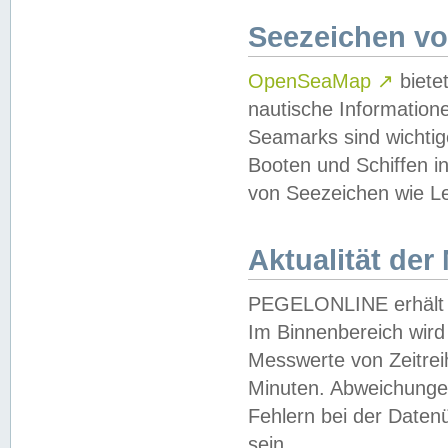
Seezeichen v
OpenSeaMap
↗
biete
nautische Information
Seamarks sind wichtig
Booten und Schiffen i
von Seezeichen wie Le
Aktualität der
PEGELONLINE erhält u
Im Binnenbereich wird 
Messwerte von Zeitreih
Minuten. Abweichungen
Fehlern bei der Daten
sein.