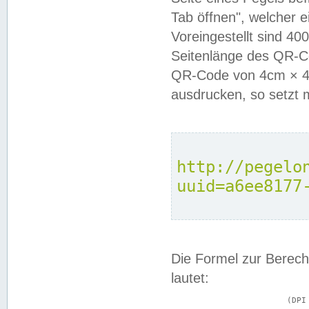
Tab öffnen", welcher 
Voreingestellt sind 4
Seitenlänge des QR-C
QR-Code von 4cm × 4c
ausdrucken, so setzt 
http://pegelo
uuid=a6ee8177
Die Formel zur Berech
lautet:
			(DPI × Druckkantenlänge in cm) ÷ 2,54 = Kantenlänge in Pixel
