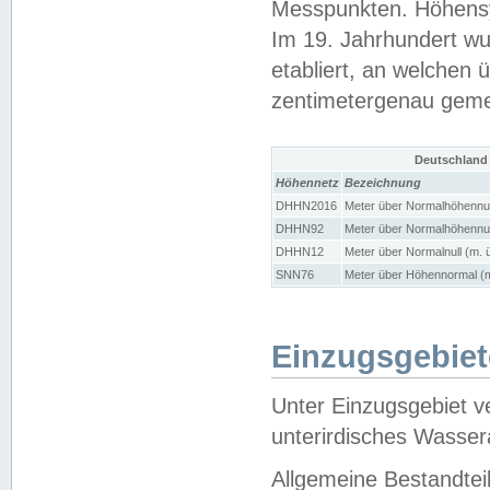
Messpunkten. Höhensy
Im 19. Jahrhundert wu
etabliert, an welchen 
zentimetergenau gem
Deutschland
Höhennetz
Bezeichnung
DHHN2016
Meter über Normalhöhennul
DHHN92
Meter über Normalhöhennul
DHHN12
Meter über Normalnull (m. 
SNN76
Meter über Höhennormal (m
Einzugsgebiet
Unter Einzugsgebiet v
unterirdisches Wasser
Allgemeine Bestandtei