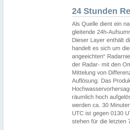
24 Stunden R
Als Quelle dient ein n
gleitende 24h-Aufsum
Dieser Layer enthält
handelt es sich um di
angeeichten“ Radarnie
der Radar- mit den O
Mittelung von Differe
Auflösung. Das Produk
Hochwasservorhersagez
räumlich hoch aufgelö
werden ca. 30 Minuten
UTC ist gegen 0130 UTC
stehen für die letzten