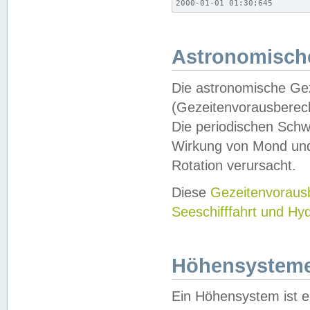
2000-01-01 01:30;645
Astronomische
Die astronomische Gez
(Gezeitenvorausberec
Die periodischen Schw
Wirkung von Mond und
Rotation verursacht.
Diese
Gezeitenvorau
Seeschifffahrt und Hy
Höhensystem
Ein Höhensystem ist e