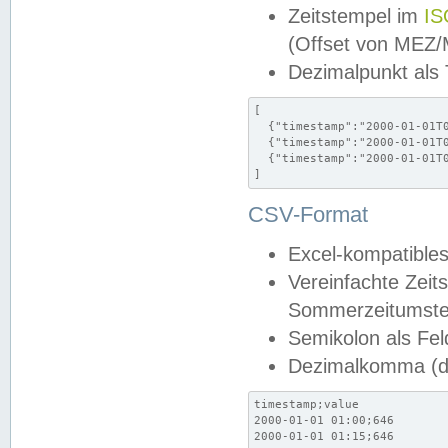
Zeitstempel im
IS
(Offset von MEZ
Dezimalpunkt als
[

  {"timestamp":"2000-01-01T0
  {"timestamp":"2000-01-01T0
  {"timestamp":"2000-01-01T0
]
CSV-Format
Excel-kompatibles
Vereinfachte Zeit
Sommerzeitumstel
Semikolon als Fel
Dezimalkomma (de
timestamp;value

2000-01-01 01:00;646

2000-01-01 01:15;646
