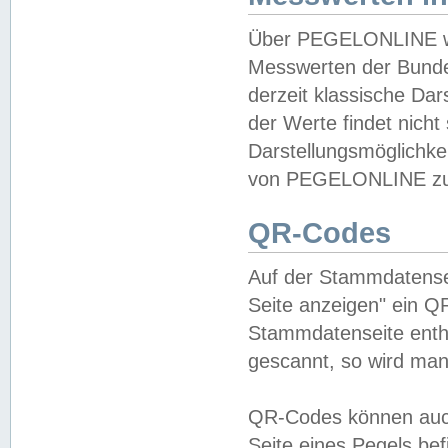
Über PEGELONLINE wer
Messwerten der Bundes
derzeit klassische Da
der Werte findet nicht 
Darstellungsmöglichkei
von PEGELONLINE zu 
QR-Codes
Auf der Stammdatensei
Seite anzeigen" ein Q
Stammdatenseite enthä
gescannt, so wird man
QR-Codes können auc
Seite eines Pegels be