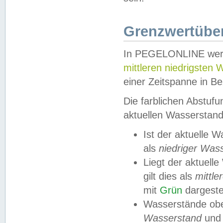
Grenzwertüber
In PEGELONLINE werde
mittleren niedrigsten
einer Zeitspanne in Be
Die farblichen Abstuf
aktuellen Wasserstand
Ist der aktuelle 
als
niedriger Was
Liegt der aktue
gilt dies als
mittle
mit
Grün
dargestel
Wasserstände obe
Wasserstand
und