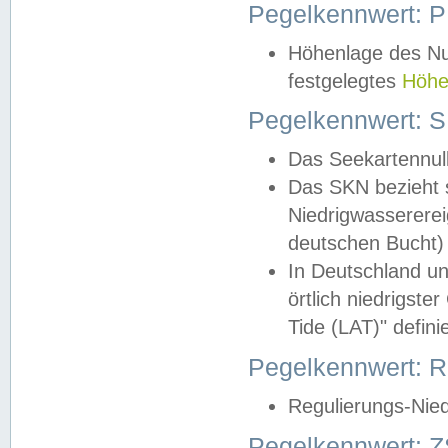
Pegelkennwert: 
Höhenlage des Nul
festgelegtes
Höhe
Pegelkennwert: 
Das Seekartennull
Das SKN bezieht s
Niedrigwassererei
deutschen Bucht) 
In Deutschland un
örtlich niedrigst
Tide (LAT)" definie
Pegelkennwert:
Regulierungs-Nie
Pegelkennwert: Z