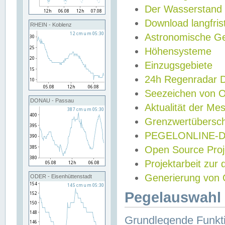
Der Wasserstand
Download langfris
RHEIN - Koblenz
Astronomische Gez
Höhensysteme
Einzugsgebiete
24h Regenradar
Seezeichen von 
DONAU - Passau
Aktualität der Me
Grenzwertübersch
PEGELONLINE-Di
Open Source Projek
Projektarbeit zur
Generierung von 
ODER - Eisenhüttenstadt
Pegelauswahl 
Grundlegende Funkti