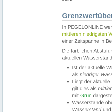
Grenzwertüber
In PEGELONLINE werde
mittleren niedrigsten
einer Zeitspanne in Be
Die farblichen Abstuf
aktuellen Wasserstand
Ist der aktuelle 
als
niedriger Was
Liegt der aktue
gilt dies als
mittle
mit
Grün
dargestel
Wasserstände obe
Wasserstand
und