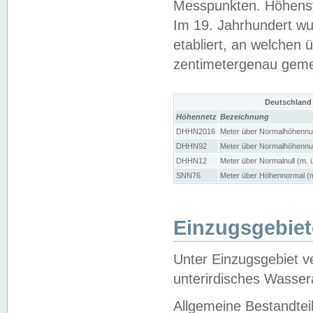
Messpunkten. Höhensy
Im 19. Jahrhundert wu
etabliert, an welchen 
zentimetergenau gem
Deutschland
Höhennetz
Bezeichnung
DHHN2016
Meter über Normalhöhennul
DHHN92
Meter über Normalhöhennul
DHHN12
Meter über Normalnull (m. 
SNN76
Meter über Höhennormal (m
Einzugsgebiet
Unter Einzugsgebiet v
unterirdisches Wasser
Allgemeine Bestandtei