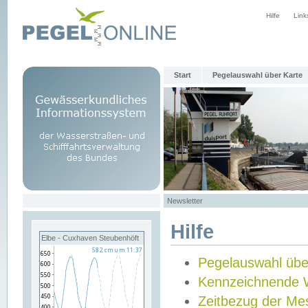
Hilfe
Link
Start
Pegelauswahl über Karte
Newsletter
Hilfe
Elbe - Cuxhaven Steubenhöft
Pegelauswahl übe
Kennzeichnende 
Zeitbezug der Me