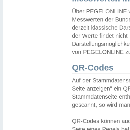
Über PEGELONLINE wer
Messwerten der Bundes
derzeit klassische Da
der Werte findet nicht 
Darstellungsmöglichkei
von PEGELONLINE zu 
QR-Codes
Auf der Stammdatensei
Seite anzeigen" ein Q
Stammdatenseite enthä
gescannt, so wird man
QR-Codes können auc
Seite eines Pegels be