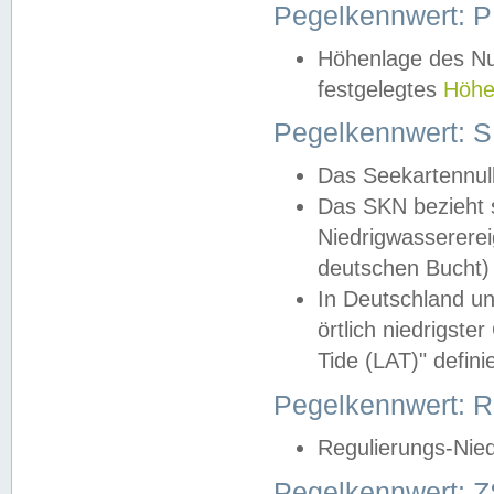
Pegelkennwert: 
Höhenlage des Nul
festgelegtes
Höhe
Pegelkennwert: 
Das Seekartennull
Das SKN bezieht s
Niedrigwassererei
deutschen Bucht) 
In Deutschland un
örtlich niedrigst
Tide (LAT)" definie
Pegelkennwert:
Regulierungs-Nie
Pegelkennwert: Z