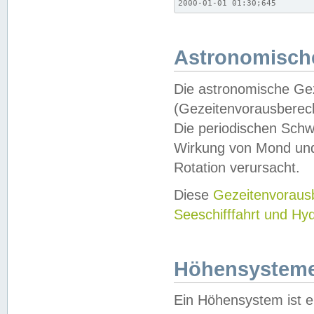
2000-01-01 01:30;645
Astronomische
Die astronomische Gez
(Gezeitenvorausberec
Die periodischen Schw
Wirkung von Mond und
Rotation verursacht.
Diese
Gezeitenvorau
Seeschifffahrt und Hy
Höhensystem
Ein Höhensystem ist e