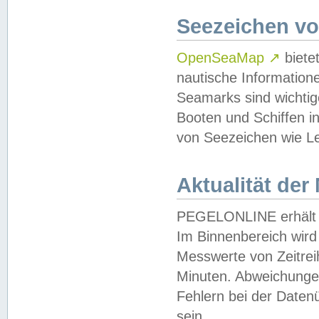
Seezeichen v
OpenSeaMap
↗
biete
nautische Information
Seamarks sind wichtig
Booten und Schiffen i
von Seezeichen wie Le
Aktualität der
PEGELONLINE erhält u
Im Binnenbereich wird 
Messwerte von Zeitreih
Minuten. Abweichungen
Fehlern bei der Daten
sein.