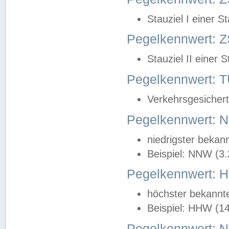
Stauziel I einer S
Pegelkennwert: Z
Stauziel II einer 
Pegelkennwert:
Verkehrsgesichert
Pegelkennwert:
niedrigster bekan
Beispiel: NNW (3
Pegelkennwert:
höchster bekannt
Beispiel: HHW (1
Pegelkennwert: 