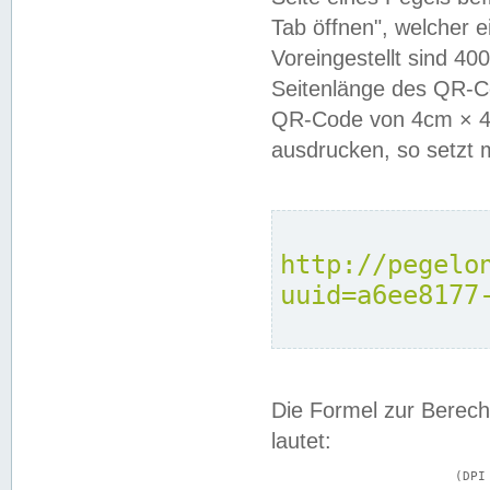
Tab öffnen", welcher 
Voreingestellt sind 4
Seitenlänge des QR-C
QR-Code von 4cm × 4c
ausdrucken, so setzt 
http://pegelo
uuid=a6ee8177
Die Formel zur Berech
lautet:
			(DPI × Druckkantenlänge in cm) ÷ 2,54 = Kantenlänge in Pixel
