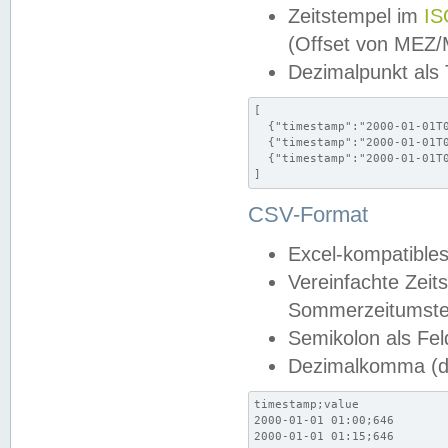
Zeitstempel im
IS
(Offset von MEZ
Dezimalpunkt als
[

  {"timestamp":"2000-01-01T0
  {"timestamp":"2000-01-01T0
  {"timestamp":"2000-01-01T0
]
CSV-Format
Excel-kompatibles
Vereinfachte Zeit
Sommerzeitumstel
Semikolon als Fel
Dezimalkomma (de
timestamp;value

2000-01-01 01:00;646

2000-01-01 01:15;646
