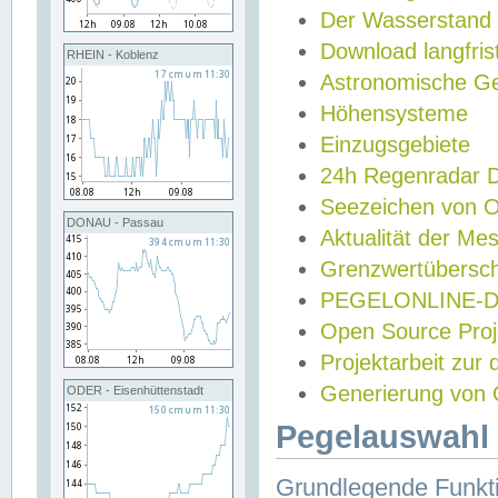
Der Wasserstand
Download langfris
RHEIN - Koblenz
Astronomische Gez
Höhensysteme
Einzugsgebiete
24h Regenradar
Seezeichen von 
DONAU - Passau
Aktualität der Me
Grenzwertübersch
PEGELONLINE-Di
Open Source Projek
Projektarbeit zur
Generierung von 
ODER - Eisenhüttenstadt
Pegelauswahl 
Grundlegende Funkti