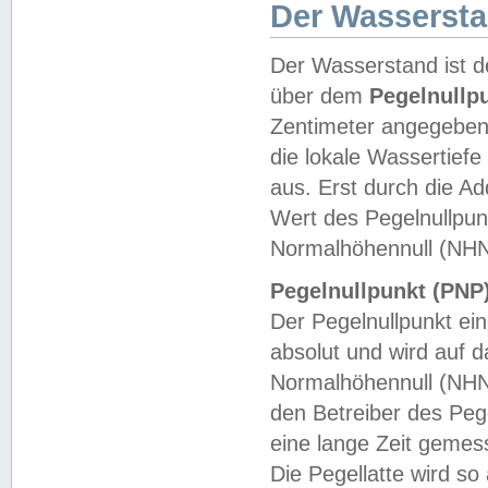
Der Wasserst
Der Wasserstand ist d
über dem
Pegelnullp
Zentimeter angegeben
die lokale Wassertie
aus. Erst durch die A
Wert des Pegelnullpun
Normalhöhennull (NHN
Pegelnullpunkt (PNP)
Der Pegelnullpunkt ei
absolut und wird auf
Normalhöhennull (NHN
den Betreiber des Pege
eine lange Zeit geme
Die Pegellatte wird s