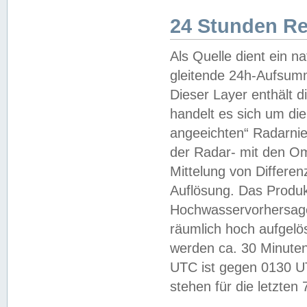
24 Stunden R
Als Quelle dient ein n
gleitende 24h-Aufsum
Dieser Layer enthält
handelt es sich um di
angeeichten“ Radarnie
der Radar- mit den O
Mittelung von Differe
Auflösung. Das Produk
Hochwasservorhersagez
räumlich hoch aufgelö
werden ca. 30 Minuten
UTC ist gegen 0130 UTC
stehen für die letzten