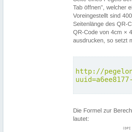
Tab öffnen", welcher 
Voreingestellt sind 4
Seitenlänge des QR-C
QR-Code von 4cm × 4c
ausdrucken, so setzt 
http://pegelo
uuid=a6ee8177
Die Formel zur Berech
lautet:
			(DPI × Druckkantenlänge in cm) ÷ 2,54 = Kantenlänge in Pixel
