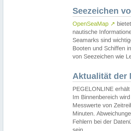
Seezeichen v
OpenSeaMap
↗
biete
nautische Information
Seamarks sind wichtig
Booten und Schiffen i
von Seezeichen wie Le
Aktualität der
PEGELONLINE erhält u
Im Binnenbereich wird 
Messwerte von Zeitreih
Minuten. Abweichungen
Fehlern bei der Daten
sein.