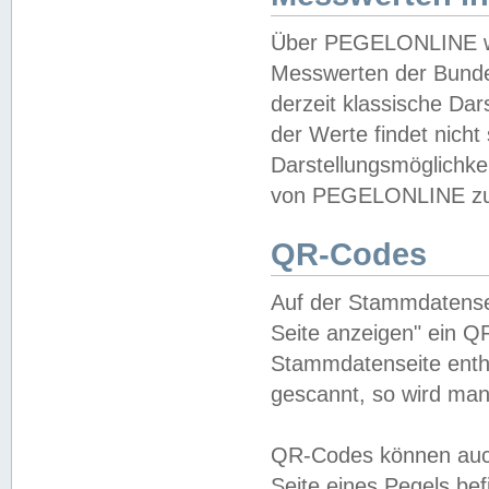
Über PEGELONLINE wer
Messwerten der Bundes
derzeit klassische Da
der Werte findet nicht 
Darstellungsmöglichkei
von PEGELONLINE zu 
QR-Codes
Auf der Stammdatensei
Seite anzeigen" ein Q
Stammdatenseite enthä
gescannt, so wird man
QR-Codes können auc
Seite eines Pegels be