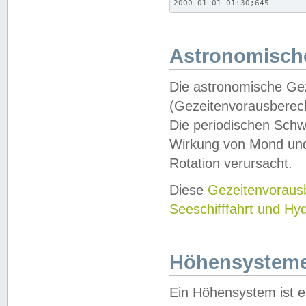
2000-01-01 01:30;645
Astronomische
Die astronomische Gez
(Gezeitenvorausberec
Die periodischen Schw
Wirkung von Mond und
Rotation verursacht.
Diese
Gezeitenvorau
Seeschifffahrt und Hy
Höhensystem
Ein Höhensystem ist e