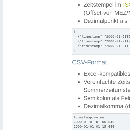
Zeitstempel im
IS
(Offset von MEZ
Dezimalpunkt als
[

  {"timestamp":"2000-01-01T0
  {"timestamp":"2000-01-01T0
  {"timestamp":"2000-01-01T0
]
CSV-Format
Excel-kompatibles
Vereinfachte Zeit
Sommerzeitumstel
Semikolon als Fel
Dezimalkomma (de
timestamp;value

2000-01-01 01:00;646

2000-01-01 01:15;646
