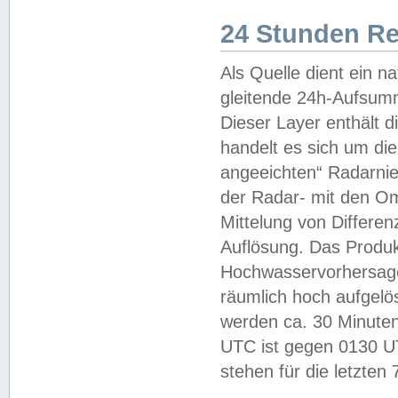
24 Stunden R
Als Quelle dient ein n
gleitende 24h-Aufsum
Dieser Layer enthält
handelt es sich um di
angeeichten“ Radarnie
der Radar- mit den O
Mittelung von Differe
Auflösung. Das Produk
Hochwasservorhersagez
räumlich hoch aufgelö
werden ca. 30 Minuten
UTC ist gegen 0130 UTC
stehen für die letzten