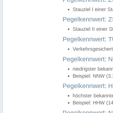
Stauziel I einer S
Pegelkennwert: Z
Stauziel II einer 
Pegelkennwert:
Verkehrsgesichert
Pegelkennwert:
niedrigster bekan
Beispiel: NNW (3
Pegelkennwert:
höchster bekannt
Beispiel: HHW (1
Pegelkennwert: 