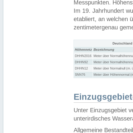
Messpunkten. Höhensy
Im 19. Jahrhundert wu
etabliert, an welchen 
zentimetergenau gem
Deutschland
Höhennetz
Bezeichnung
DHHN2016
Meter über Normalhöhennul
DHHN92
Meter über Normalhöhennul
DHHN12
Meter über Normalnull (m. 
SNN76
Meter über Höhennormal (m
Einzugsgebiet
Unter Einzugsgebiet v
unterirdisches Wasser
Allgemeine Bestandtei