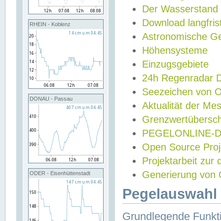
Der Wasserstand
Download langfris
RHEIN - Koblenz
Astronomische Gez
Höhensysteme
Einzugsgebiete
24h Regenradar
Seezeichen von 
DONAU - Passau
Aktualität der Me
Grenzwertübersch
PEGELONLINE-Di
Open Source Projek
Projektarbeit zur
Generierung von 
ODER - Eisenhüttenstadt
Pegelauswahl 
Grundlegende Funkti