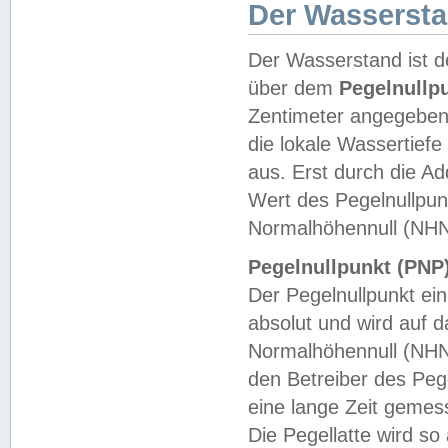
Der Wasserst
Der Wasserstand ist d
über dem
Pegelnullp
Zentimeter angegeben
die lokale Wassertie
aus. Erst durch die A
Wert des Pegelnullpun
Normalhöhennull (NHN
Pegelnullpunkt (PNP)
Der Pegelnullpunkt ei
absolut und wird auf
Normalhöhennull (NHN
den Betreiber des Pege
eine lange Zeit geme
Die Pegellatte wird s