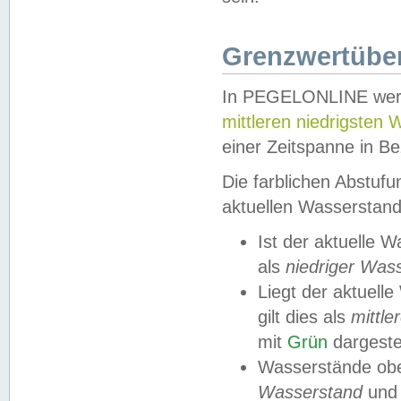
Grenzwertüber
In PEGELONLINE werde
mittleren niedrigsten
einer Zeitspanne in Be
Die farblichen Abstuf
aktuellen Wasserstand
Ist der aktuelle 
als
niedriger Was
Liegt der aktue
gilt dies als
mittle
mit
Grün
dargestel
Wasserstände obe
Wasserstand
und