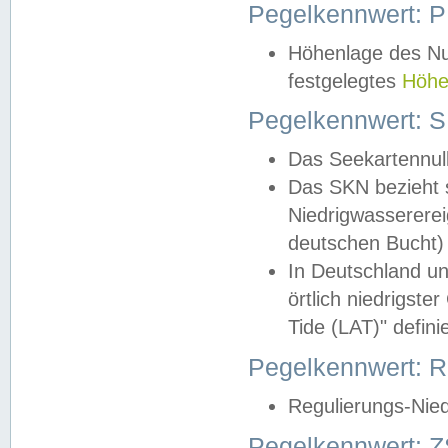
Pegelkennwert: 
Höhenlage des Nul
festgelegtes
Höhe
Pegelkennwert: 
Das Seekartennull
Das SKN bezieht s
Niedrigwassererei
deutschen Bucht) 
In Deutschland un
örtlich niedrigst
Tide (LAT)" definie
Pegelkennwert:
Regulierungs-Nie
Pegelkennwert: Z