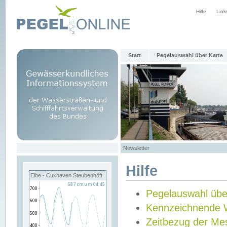
Hilfe
Link
Start
Pegelauswahl über Karte
Newsletter
Hilfe
Elbe - Cuxhaven Steubenhöft
Pegelauswahl übe
Kennzeichnende 
Zeitbezug der Me