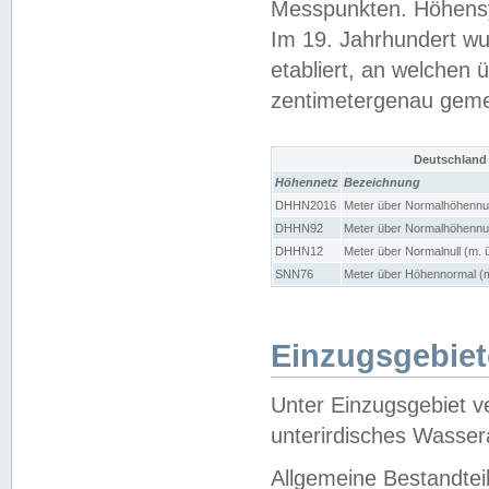
Messpunkten. Höhensy
Im 19. Jahrhundert wu
etabliert, an welchen 
zentimetergenau gem
Deutschland
Höhennetz
Bezeichnung
DHHN2016
Meter über Normalhöhennul
DHHN92
Meter über Normalhöhennul
DHHN12
Meter über Normalnull (m. 
SNN76
Meter über Höhennormal (m
Einzugsgebiet
Unter Einzugsgebiet v
unterirdisches Wasser
Allgemeine Bestandtei