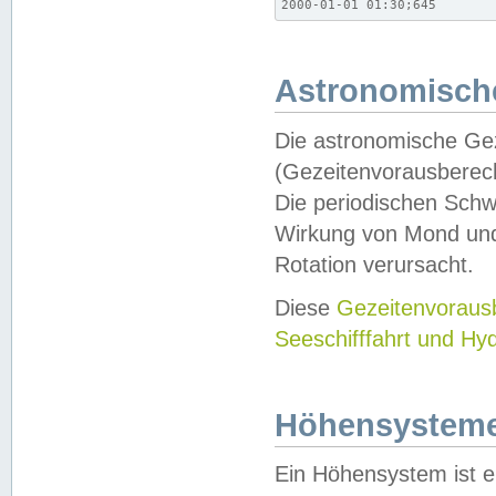
2000-01-01 01:30;645
Astronomische
Die astronomische Gez
(Gezeitenvorausberec
Die periodischen Schw
Wirkung von Mond und
Rotation verursacht.
Diese
Gezeitenvorau
Seeschifffahrt und Hy
Höhensystem
Ein Höhensystem ist e