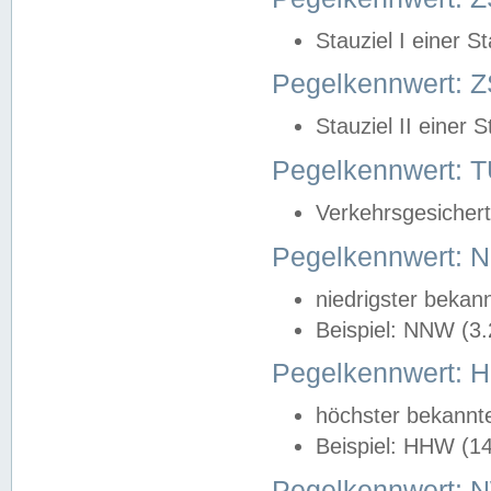
Stauziel I einer S
Pegelkennwert: Z
Stauziel II einer 
Pegelkennwert:
Verkehrsgesichert
Pegelkennwert:
niedrigster bekan
Beispiel: NNW (3
Pegelkennwert:
höchster bekannt
Beispiel: HHW (1
Pegelkennwert: 