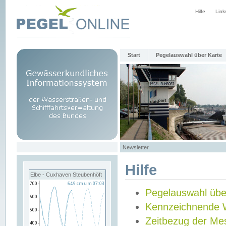
Hilfe
Link
Start
Pegelauswahl über Karte
Newsletter
Hilfe
Elbe - Cuxhaven Steubenhöft
Pegelauswahl übe
Kennzeichnende 
Zeitbezug der Me