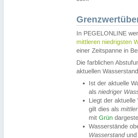
Grenzwertüber
In PEGELONLINE werde
mittleren niedrigsten
einer Zeitspanne in Be
Die farblichen Abstuf
aktuellen Wasserstand
Ist der aktuelle 
als
niedriger Was
Liegt der aktue
gilt dies als
mittle
mit
Grün
dargestel
Wasserstände obe
Wasserstand
und