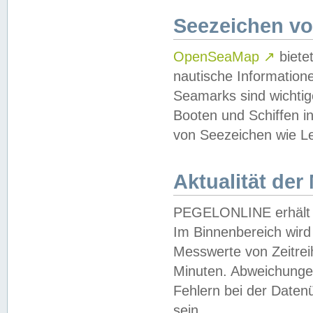
Seezeichen v
OpenSeaMap
↗
biete
nautische Information
Seamarks sind wichtig
Booten und Schiffen i
von Seezeichen wie Le
Aktualität der
PEGELONLINE erhält u
Im Binnenbereich wird 
Messwerte von Zeitreih
Minuten. Abweichungen
Fehlern bei der Daten
sein.