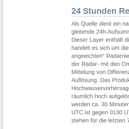
24 Stunden R
Als Quelle dient ein n
gleitende 24h-Aufsum
Dieser Layer enthält
handelt es sich um di
angeeichten“ Radarnie
der Radar- mit den O
Mittelung von Differe
Auflösung. Das Produk
Hochwasservorhersagez
räumlich hoch aufgelö
werden ca. 30 Minuten
UTC ist gegen 0130 UTC
stehen für die letzten