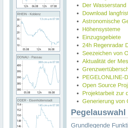
Der Wasserstand
Download langfris
RHEIN - Koblenz
Astronomische Gez
Höhensysteme
Einzugsgebiete
24h Regenradar
Seezeichen von 
DONAU - Passau
Aktualität der Me
Grenzwertübersch
PEGELONLINE-Di
Open Source Projek
Projektarbeit zur
Generierung von 
ODER - Eisenhüttenstadt
Pegelauswahl 
Grundlegende Funkti