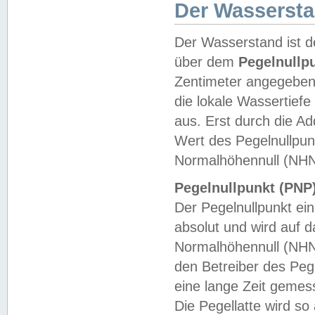
Der Wasserst
Der Wasserstand ist d
über dem
Pegelnullp
Zentimeter angegeben
die lokale Wassertie
aus. Erst durch die A
Wert des Pegelnullpun
Normalhöhennull (NHN
Pegelnullpunkt (PNP)
Der Pegelnullpunkt ei
absolut und wird auf
Normalhöhennull (NHN
den Betreiber des Pege
eine lange Zeit geme
Die Pegellatte wird s