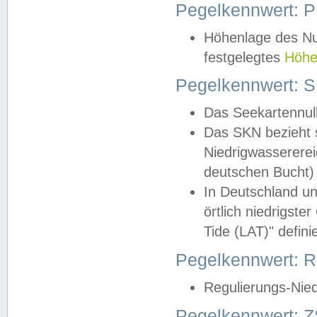
Pegelkennwert: 
Höhenlage des Nul
festgelegtes
Höhe
Pegelkennwert: 
Das Seekartennull
Das SKN bezieht s
Niedrigwassererei
deutschen Bucht) 
In Deutschland un
örtlich niedrigst
Tide (LAT)" definie
Pegelkennwert:
Regulierungs-Nie
Pegelkennwert: Z