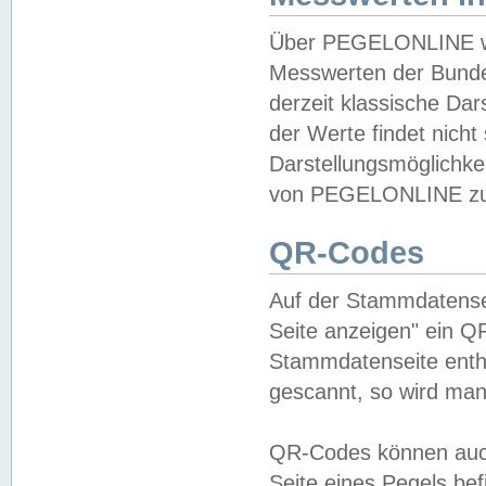
Über PEGELONLINE wer
Messwerten der Bundes
derzeit klassische Da
der Werte findet nicht 
Darstellungsmöglichkei
von PEGELONLINE zu 
QR-Codes
Auf der Stammdatensei
Seite anzeigen" ein Q
Stammdatenseite enthä
gescannt, so wird man
QR-Codes können auc
Seite eines Pegels be