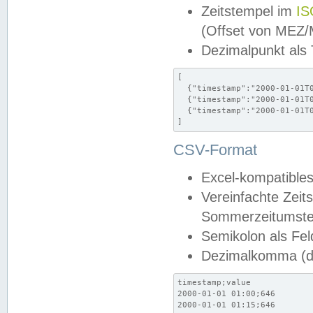
Zeitstempel im
IS
(Offset von MEZ
Dezimalpunkt als
[

  {"timestamp":"2000-01-01T0
  {"timestamp":"2000-01-01T0
  {"timestamp":"2000-01-01T0
]
CSV-Format
Excel-kompatibles
Vereinfachte Zeit
Sommerzeitumstel
Semikolon als Fel
Dezimalkomma (de
timestamp;value

2000-01-01 01:00;646

2000-01-01 01:15;646
