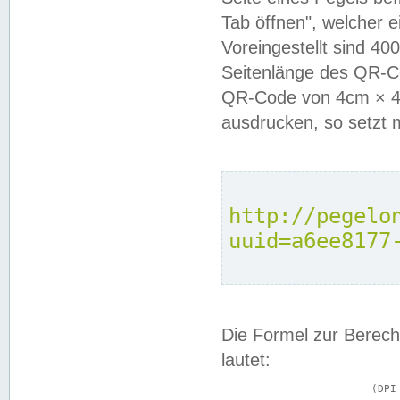
Tab öffnen", welcher 
Voreingestellt sind 4
Seitenlänge des QR-C
QR-Code von 4cm × 4c
ausdrucken, so setzt 
http://pegelo
uuid=a6ee8177
Die Formel zur Berech
lautet:
			(DPI × Druckkantenlänge in cm) ÷ 2,54 = Kantenlänge in Pixel
