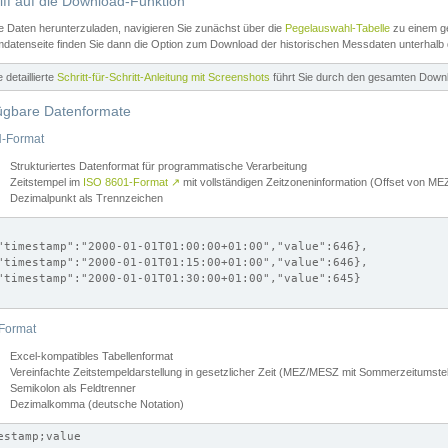
iff auf die Download-Funktion
e Daten herunterzuladen, navigieren Sie zunächst über die
Pegelauswahl-Tabelle
zu einem ge
datenseite finden Sie dann die Option zum Download der historischen Messdaten unterhalb
ne detaillierte
Schritt-für-Schritt-Anleitung mit Screenshots
führt Sie durch den gesamten Down
ügbare Datenformate
-Format
Strukturiertes Datenformat für programmatische Verarbeitung
Zeitstempel im
ISO 8601-Format
↗
mit vollständigen Zeitzoneninformation (Offset von 
Dezimalpunkt als Trennzeichen
"timestamp":"2000-01-01T01:00:00+01:00","value":646},

"timestamp":"2000-01-01T01:15:00+01:00","value":646},

"timestamp":"2000-01-01T01:30:00+01:00","value":645}

Format
Excel-kompatibles Tabellenformat
Vereinfachte Zeitstempeldarstellung in gesetzlicher Zeit (MEZ/MESZ mit Sommerzeitumstel
Semikolon als Feldtrenner
Dezimalkomma (deutsche Notation)
estamp;value
