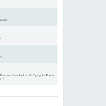
n sind.
n.
n.
p Datei zum Download zur Verfügung. Als Format
MEZ!