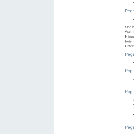
Pege
Sind 
Wasser
Hänge
treten
Unter
Pege
Pege
Pege
Pege