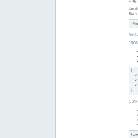
Zugr
Um di
Stamm
ℹ️ Ei
Verf
JSON
[

  {
  {
  {
]
CSV-
tim