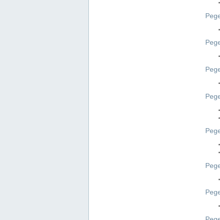
Pege
Pege
Peg
Pege
Pege
Pege
Pege
Peg