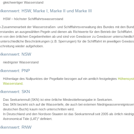
gleichwertiger Wasserstand
lkennwert: HSW, Marke I, Marke II und Marke III
HSW – höchster Schifffahrtswasserstand
in Zusammenarbeit der Wasserstraßen- und Schifffahrtsverwaltung des Bundes mit den Bund
standes an ausgewählten Pegeln und dienen als Richtwerte für den Betrieb der Schifffahrt. 
n von den örtlichen Gegebenheiten ab und sind von Gewässer zu Gewässer unterschiedlich
 unterschiedliche Beschränkungen (z.B. Sperrungen) für die Schifffahrt im jeweiligen Gewäss
schreitung wieder aufgehoben.
lkennwert: NSW
niedrigster Wasserstand
lkennwert: PNP
Höhenlage des Nullpunktes der Pegellatte bezogen auf ein amtlich festgelegtes
Höhensys
Wasserstand
.
lkennwert: SKN
Das Seekartennull (SKN) ist eine örtliche Mindesttiefenangabe in Seekarten.
Das SKN bezieht sich auf die Wassertiefe, die auch bei extemen Niedrigwasserereignissen
deutschen Bucht) kaum noch unterschritten wird.
In Deutschland und den Nordsee-Staaten ist das Seekartennull seit 2005 als örtlich nie
Astronomical Tide (LAT)" definiert.
lkennwert: RNW