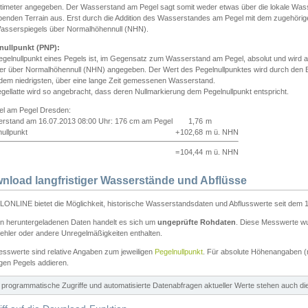
ntimeter angegeben. Der Wasserstand am Pegel sagt somit weder etwas über die lokale Wa
enden Terrain aus. Erst durch die Addition des Wasserstandes am Pegel mit dem zugehörig
asserspiegels über Normalhöhennull (NHN).
nullpunkt (PNP):
egelnullpunkt eines Pegels ist, im Gegensatz zum Wasserstand am Pegel, absolut und wir
ter über Normalhöhennull (NHN) angegeben. Der Wert des Pegelnullpunktes wird durch den Bet
 dem niedrigsten, über eine lange Zeit gemessenen Wasserstand.
gellatte wird so angebracht, dass deren Nullmarkierung dem Pegelnullpunkt entspricht.
iel am Pegel Dresden:
rstand am 16.07.2013 08:00 Uhr: 176 cm am Pegel
1,76
m
ullpunkt
+
102,68
m ü. NHN
=
104,44
m ü. NHN
nload langfristiger Wasserstände und Abflüsse
ONLINE bietet die Möglichkeit, historische Wasserstandsdaten und Abflusswerte seit dem 1
en heruntergeladenen Daten handelt es sich um
ungeprüfte Rohdaten
. Diese Messwerte wur
ehler oder andere Unregelmäßigkeiten enthalten.
esswerte sind relative Angaben zum jeweiligen
Pegelnullpunkt
. Für absolute Höhenangaben 
igen Pegels addieren.
ür programmatische Zugriffe und automatisierte Datenabfragen aktueller Werte stehen auch d