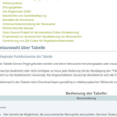
Höhensysteme
Einzugsgebiete
24h Regenradar DWD
Seezeichen von OpenSeaMap.org
Aktualität der Messwerte
Grenzwertüberschreitung der Messwerte
PEGELONLINE-Dienste
Open Source Projekt für die interaktive Online Visualisierung
Projektarbeit zur dynamischen Visualisierung von Messwerten
Generierung von QR-Codes für Pegelstammdatenseiten
elauswahl über Tabelle
legende Funktionsweise der Tabelle
die Tabelle können Pegel gefunden werden und deren Messwerte heruntergeladen oder visuali
vascript deaktiviert oder nicht verfügbar so muss jede Änderung mit der Bestätigung des "Filt
int nur bei deaktiviertem Javascript. Bei eingeschaltetem Javascript aktualisieren sich alle 
itstempel in den Dateien beim Download liegen ganzjährig in mitteleuropäischer Winterzeit vo
Bedienung der Tabelle:
Beschreibung
meter
Hier besteht die Möglichkeit, die auszuwertende Messgröße einzustellen. Bei einer Ände