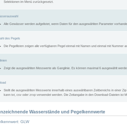
Selektionen im Menü zurückgesetzt.
sserauswahl
Alle Gewässer werden aufgelistet, wenn Daten für den ausgewählten Parameter vorhande
ahl des Pegels
Die Pegellisten zeigen alle verfügbaren Pegel einmal mit Namen und einmal mit Nummer a
inien
Zeigt die ausgewählten Messwerte als Ganglinie. Es können maximal 6 ausgewählt werde
load
Stellt die ausgewählten Messwerte innerhalb eines auswählbaren Zeitbereichs in einer Zi
kann txt, csv oder zrxp verwendet werden. Die Zeitangabe in den Download-Dateien ist 
nzeichnende Wasserstände und Pegelkennwerte
lkennwert: GLW