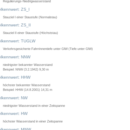
Regulierungs-Niedrigwasserstand
lkennwert: ZS_I
Stauziel I einer Staustufe (Normalstau)
lkennwert: ZS_II
Stauziel II einer Staustufe (Höchststau)
elkennwert: TUGLW
Verkehrsgesicherte Fahrrinnentiefe unter GlW (Tiefe unter GlW)
lkennwert: NNW
niedrigster bekannter Wasserstand
Beispiel: NNW (3.2.1942) 9,30 m
lkennwert: HHW
höchster bekannter Wasserstand
Beispiel: HHW (14.8.2001) 14,31 m
lkennwert: NW
niedrigster Wasserstand in einer Zeitspanne
lkennwert: HW
höchster Wasserstand in einer Zeitspanne
elkennwert: MNW