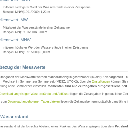
mittlerer niedrigster Wert der Wasserstände in einer Zeitspanne
Beispiel: MNW(1991/2000) 1,22 m
lkennwert: MW
Mittelwert der Wasserstände in einer Zeitspanne
Beispiel: MN(1991/2000) 3,00 m
elkennwert: MHW
mittlerer höchster Wert der Wasserstände in einer Zeitspanne
Beispiel: MHW(1991/2000) 6,00 m
tbezug der Messwerte
itangaben der Messwerte werden standardmäßig in gesetzlicher (lokaler) Zeit dargestellt. D
em Wechsel im Sommer zur Sommerzeit (MESZ, UTC+2). über die
Einstellungen
können Sie d
ellung ohne Sommerzeit einstellen.
Momentan sind alle Zeitangaben auf gesetzliche Zeit e
Download langfristiger Wasserstände und Abflüsse
liegen die Zeitangaben in gesetzlicher Zeit
n zum
Download angebotenen Tagesdateien
liegen die Zeitangaben grundsätzlich ganzjährig in
 Wasserstand
asserstand ist der lotrechte Abstand eines Punktes des Wasserspiegels über dem
Pegelnul