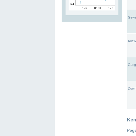
Gewä
Ausw
Gangl
Down
Ken
Pege