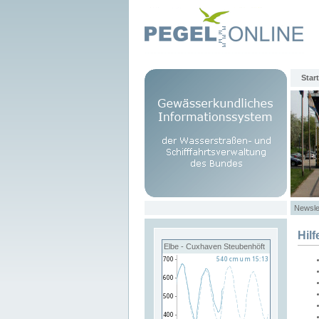
Start
Newsle
Hilf
Elbe - Cuxhaven Steubenhöft