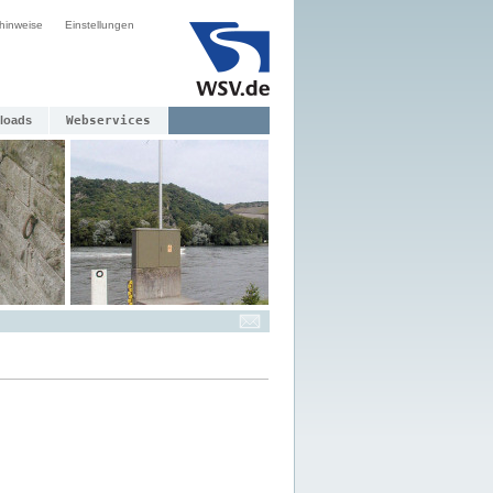
hinweise
Einstellungen
loads
Webservices