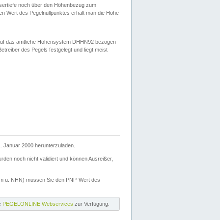
ssertiefe noch über den Höhenbezug zum
en Wert des Pegelnullpunktes erhält man die Höhe
d auf das amtliche Höhensystem DHHN92 bezogen
reiber des Pegels festgelegt und liegt meist
. Januar 2000 herunterzuladen.
den noch nicht validiert und können Ausreißer,
(m ü. NHN) müssen Sie den PNP-Wert des
ie
PEGELONLINE Webservices
zur Verfügung.