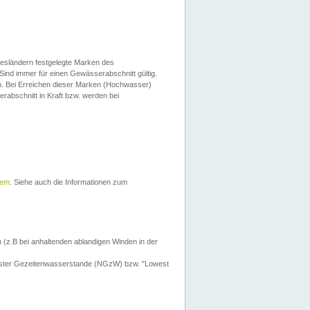
esländern festgelegte Marken des
Sind immer für einen Gewässerabschnitt gültig.
. Bei Erreichen dieser Marken (Hochwasser)
erabschnitt in Kraft bzw. werden bei
tem
. Siehe auch die Informationen zum
 (z.B bei anhaltenden ablandigen Winden in der
drigster Gezeitenwasserstande (NGzW) bzw. "Lowest