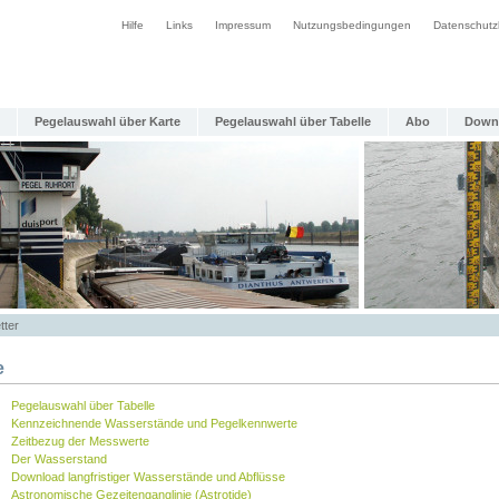
Hilfe
Links
Impressum
Nutzungsbedingungen
Datenschutz
Pegelauswahl über Karte
Pegelauswahl über Tabelle
Abo
Down
tter
e
Pegelauswahl über Tabelle
Kennzeichnende Wasserstände und Pegelkennwerte
Zeitbezug der Messwerte
Der Wasserstand
Download langfristiger Wasserstände und Abflüsse
Astronomische Gezeitenganglinie (Astrotide)