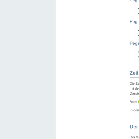
Pege
Peg
Zei
Die Ze
mit d
Darst
Beim
In de
Der
Der W