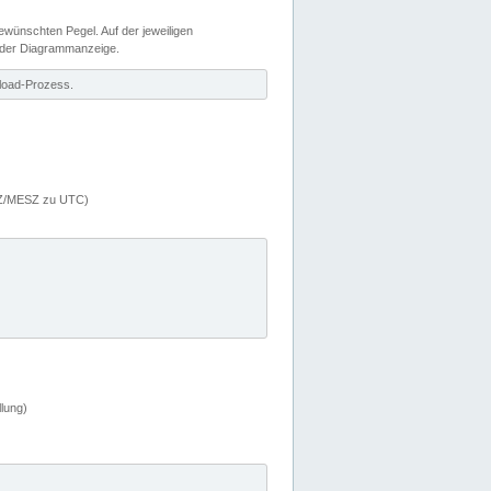
wünschten Pegel. Auf der jeweiligen
 der Diagrammanzeige.
load-Prozess.
MEZ/MESZ zu UTC)
lung)