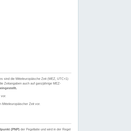
ies sind die Mitteleuropäische Zeit (MEZ, UTC+1)
ie Zeitangaben auch auf ganzjährige MEZ-
ingestellt.
 vor.
 Mitteleuropäischer Zeit vor.
lpunkt (PNP)
der Pegellatte und wird in der Regel