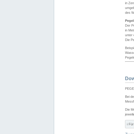
in Ze
umgeb
des W
Pegel
Der P
in Me
unter
Die Pe
Beisp
Wasse
Pegeln
Dow
PEGEL
Bei d
Messf
Die M
jeweil
ℹ️ F