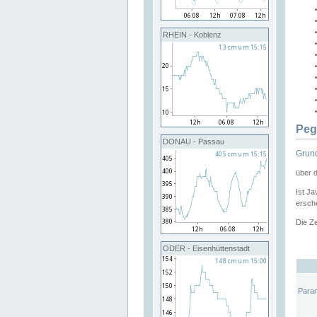
RHEIN - Koblenz
Peg
DONAU - Passau
Grund
über 
Ist Ja
ersche
Die Ze
ODER - Eisenhüttenstadt
Para