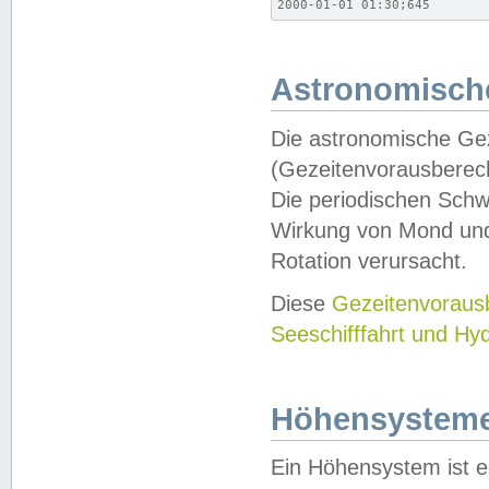
2000-01-01 01:30;645
Astronomische
Die astronomische Gez
(Gezeitenvorausberec
Die periodischen Schw
Wirkung von Mond und
Rotation verursacht.
Diese
Gezeitenvorau
Seeschifffahrt und Hy
Höhensystem
Ein Höhensystem ist e