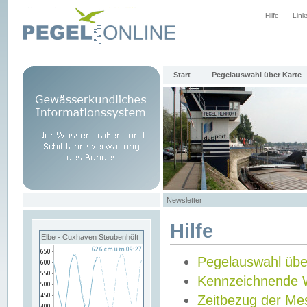
Hilfe
Link
Start
Pegelauswahl über Karte
Newsletter
Hilfe
Elbe - Cuxhaven Steubenhöft
Pegelauswahl übe
Kennzeichnende 
Zeitbezug der Me