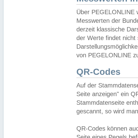
Über PEGELONLINE wer
Messwerten der Bundes
derzeit klassische Da
der Werte findet nicht 
Darstellungsmöglichkei
von PEGELONLINE zu 
QR-Codes
Auf der Stammdatensei
Seite anzeigen" ein Q
Stammdatenseite enthä
gescannt, so wird man
QR-Codes können auc
Seite eines Pegels be