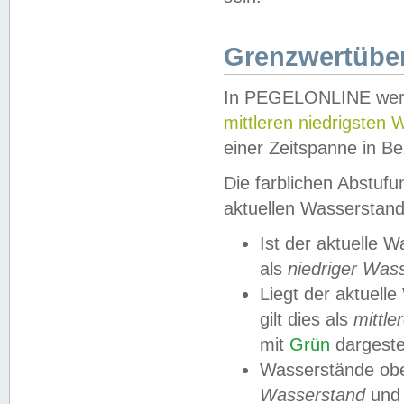
Grenzwertüber
In PEGELONLINE werde
mittleren niedrigsten
einer Zeitspanne in Be
Die farblichen Abstuf
aktuellen Wasserstand
Ist der aktuelle 
als
niedriger Was
Liegt der aktue
gilt dies als
mittle
mit
Grün
dargestel
Wasserstände obe
Wasserstand
und