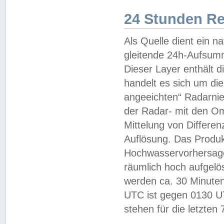
24 Stunden R
Als Quelle dient ein n
gleitende 24h-Aufsum
Dieser Layer enthält
handelt es sich um di
angeeichten“ Radarnie
der Radar- mit den O
Mittelung von Differe
Auflösung. Das Produk
Hochwasservorhersagez
räumlich hoch aufgelö
werden ca. 30 Minuten
UTC ist gegen 0130 UTC
stehen für die letzten