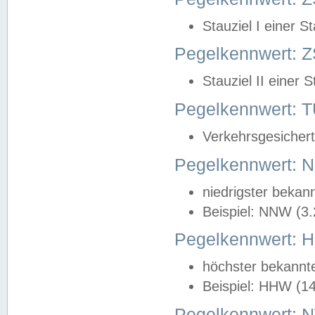
Stauziel I einer S
Pegelkennwert: Z
Stauziel II einer 
Pegelkennwert:
Verkehrsgesichert
Pegelkennwert:
niedrigster bekan
Beispiel: NNW (3
Pegelkennwert:
höchster bekannt
Beispiel: HHW (1
Pegelkennwert: 