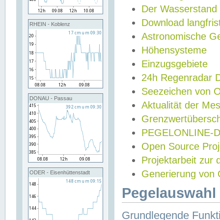
Der Wasserstand
Download langfris
RHEIN - Koblenz
Astronomische Gez
Höhensysteme
Einzugsgebiete
24h Regenradar
Seezeichen von 
DONAU - Passau
Aktualität der Me
Grenzwertübersch
PEGELONLINE-Di
Open Source Projek
Projektarbeit zur
Generierung von 
ODER - Eisenhüttenstadt
Pegelauswahl 
Grundlegende Funkti