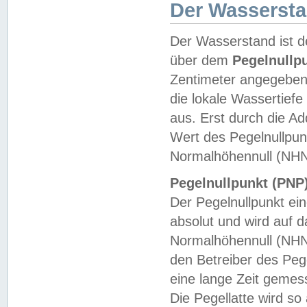
Der Wasserst
Der Wasserstand ist d
über dem
Pegelnullp
Zentimeter angegeben
die lokale Wassertie
aus. Erst durch die A
Wert des Pegelnullpun
Normalhöhennull (NHN
Pegelnullpunkt (PNP)
Der Pegelnullpunkt ei
absolut und wird auf
Normalhöhennull (NHN
den Betreiber des Pege
eine lange Zeit geme
Die Pegellatte wird s