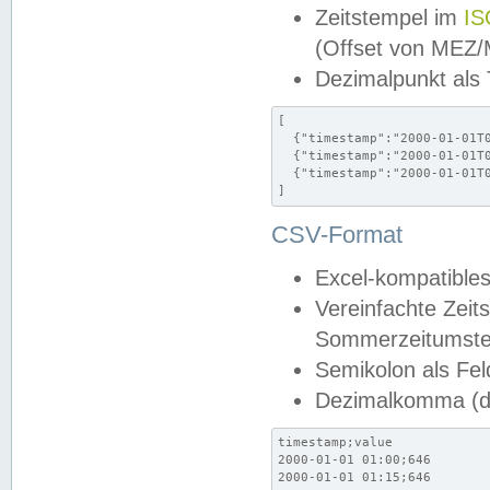
Zeitstempel im
IS
(Offset von MEZ
Dezimalpunkt als
[

  {"timestamp":"2000-01-01T0
  {"timestamp":"2000-01-01T0
  {"timestamp":"2000-01-01T0
]
CSV-Format
Excel-kompatibles
Vereinfachte Zeit
Sommerzeitumstel
Semikolon als Fel
Dezimalkomma (de
timestamp;value

2000-01-01 01:00;646

2000-01-01 01:15;646
