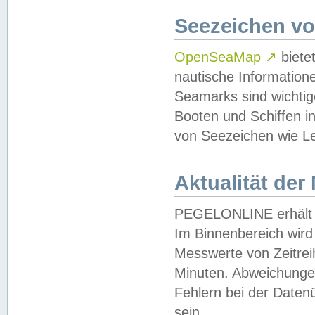
Seezeichen v
OpenSeaMap
↗
biete
nautische Information
Seamarks sind wichtig
Booten und Schiffen i
von Seezeichen wie Le
Aktualität der
PEGELONLINE erhält u
Im Binnenbereich wird 
Messwerte von Zeitreih
Minuten. Abweichungen
Fehlern bei der Daten
sein.