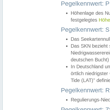
Pegelkennwert: 
Höhenlage des Nul
festgelegtes
Höhe
Pegelkennwert: 
Das Seekartennull
Das SKN bezieht s
Niedrigwassererei
deutschen Bucht) 
In Deutschland un
örtlich niedrigst
Tide (LAT)" definie
Pegelkennwert:
Regulierungs-Nie
Pegelkennwert: Z