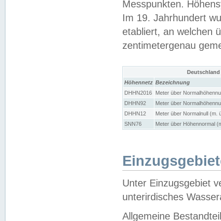
Messpunkten. Höhensy
Im 19. Jahrhundert wu
etabliert, an welchen 
zentimetergenau gem
Deutschland
Höhennetz
Bezeichnung
DHHN2016
Meter über Normalhöhennul
DHHN92
Meter über Normalhöhennul
DHHN12
Meter über Normalnull (m. 
SNN76
Meter über Höhennormal (m
Einzugsgebiet
Unter Einzugsgebiet v
unterirdisches Wasser
Allgemeine Bestandtei