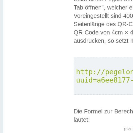
Tab öffnen", welcher 
Voreingestellt sind 4
Seitenlänge des QR-C
QR-Code von 4cm × 4c
ausdrucken, so setzt 
http://pegelo
uuid=a6ee8177
Die Formel zur Berech
lautet:
			(DPI × Druckkantenlänge in cm) ÷ 2,54 = Kantenlänge in Pixel
