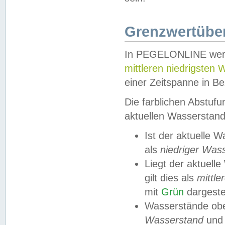
Grenzwertüber
In PEGELONLINE werde
mittleren niedrigsten
einer Zeitspanne in Be
Die farblichen Abstuf
aktuellen Wasserstand
Ist der aktuelle 
als
niedriger Was
Liegt der aktue
gilt dies als
mittle
mit
Grün
dargestel
Wasserstände obe
Wasserstand
und