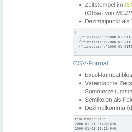
Zeitstempel im
IS
(Offset von MEZ
Dezimalpunkt als
[

  {"timestamp":"2000-01-01T0
  {"timestamp":"2000-01-01T0
  {"timestamp":"2000-01-01T0
]
CSV-Format
Excel-kompatibles
Vereinfachte Zeit
Sommerzeitumstel
Semikolon als Fel
Dezimalkomma (de
timestamp;value

2000-01-01 01:00;646

2000-01-01 01:15;646
