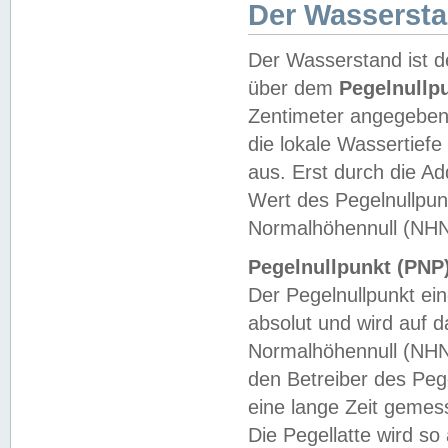
Der Wasserst
Der Wasserstand ist d
über dem
Pegelnullp
Zentimeter angegeben
die lokale Wassertie
aus. Erst durch die A
Wert des Pegelnullpun
Normalhöhennull (NHN
Pegelnullpunkt (PNP)
Der Pegelnullpunkt ei
absolut und wird auf
Normalhöhennull (NHN
den Betreiber des Pege
eine lange Zeit geme
Die Pegellatte wird s