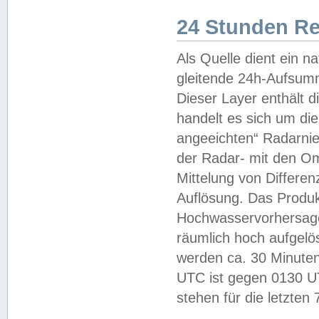
24 Stunden R
Als Quelle dient ein n
gleitende 24h-Aufsum
Dieser Layer enthält
handelt es sich um di
angeeichten“ Radarnie
der Radar- mit den O
Mittelung von Differe
Auflösung. Das Produk
Hochwasservorhersagez
räumlich hoch aufgelö
werden ca. 30 Minuten
UTC ist gegen 0130 UTC
stehen für die letzten