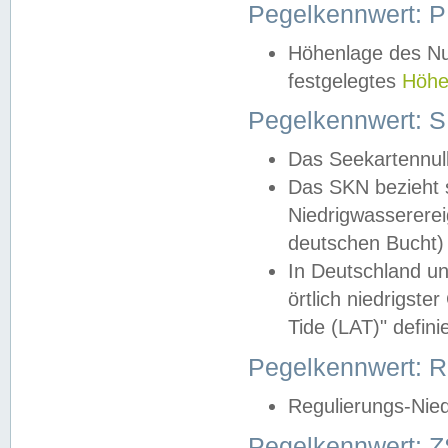
Pegelkennwert: 
Höhenlage des Nul
festgelegtes
Höhe
Pegelkennwert: 
Das Seekartennull
Das SKN bezieht s
Niedrigwassererei
deutschen Bucht) 
In Deutschland un
örtlich niedrigst
Tide (LAT)" definie
Pegelkennwert:
Regulierungs-Nie
Pegelkennwert: Z