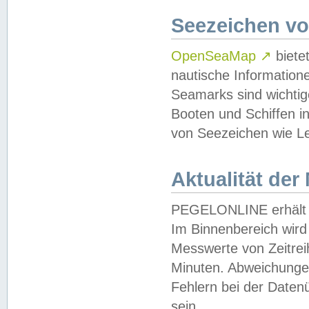
Seezeichen v
OpenSeaMap
↗
biete
nautische Information
Seamarks sind wichtig
Booten und Schiffen i
von Seezeichen wie Le
Aktualität der
PEGELONLINE erhält u
Im Binnenbereich wird 
Messwerte von Zeitreih
Minuten. Abweichungen
Fehlern bei der Daten
sein.