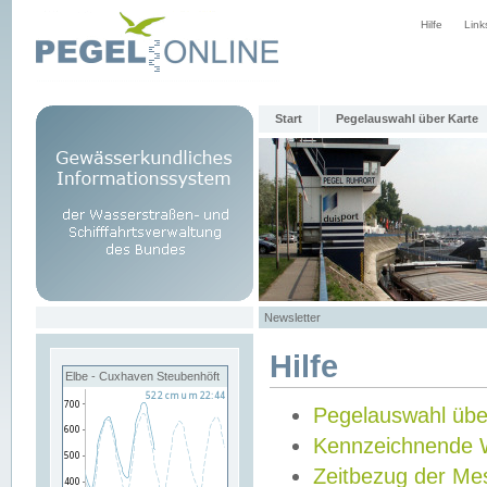
Hilfe
Link
Start
Pegelauswahl über Karte
Newsletter
Hilfe
Elbe - Cuxhaven Steubenhöft
Pegelauswahl übe
Kennzeichnende 
Zeitbezug der Me