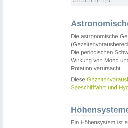
2000-01-01 01:30;645
Astronomische
Die astronomische Gez
(Gezeitenvorausberec
Die periodischen Schw
Wirkung von Mond und
Rotation verursacht.
Diese
Gezeitenvorau
Seeschifffahrt und Hy
Höhensystem
Ein Höhensystem ist e