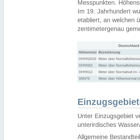
Messpunkten. Höhensy
Im 19. Jahrhundert wu
etabliert, an welchen 
zentimetergenau gem
Deutschland
Höhennetz
Bezeichnung
DHHN2016
Meter über Normalhöhennul
DHHN92
Meter über Normalhöhennul
DHHN12
Meter über Normalnull (m. 
SNN76
Meter über Höhennormal (m
Einzugsgebiet
Unter Einzugsgebiet v
unterirdisches Wasser
Allgemeine Bestandtei