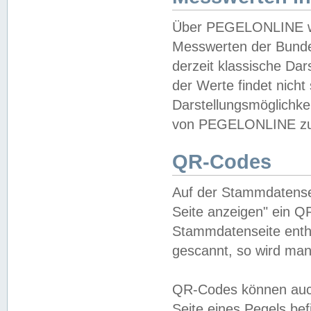
Über PEGELONLINE wer
Messwerten der Bundes
derzeit klassische Da
der Werte findet nicht 
Darstellungsmöglichkei
von PEGELONLINE zu 
QR-Codes
Auf der Stammdatensei
Seite anzeigen" ein Q
Stammdatenseite enthä
gescannt, so wird man
QR-Codes können auc
Seite eines Pegels be