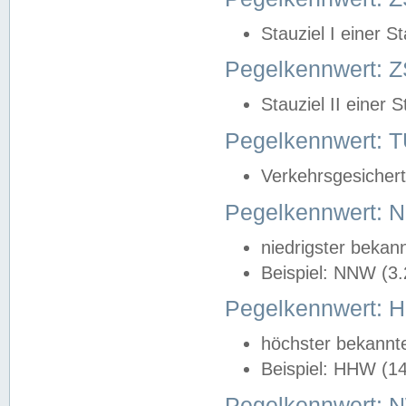
Stauziel I einer S
Pegelkennwert: Z
Stauziel II einer 
Pegelkennwert:
Verkehrsgesichert
Pegelkennwert:
niedrigster bekan
Beispiel: NNW (3
Pegelkennwert:
höchster bekannt
Beispiel: HHW (1
Pegelkennwert: 