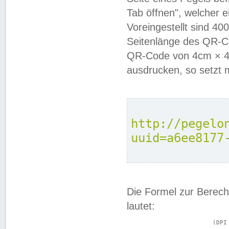
Tab öffnen", welcher 
Voreingestellt sind 4
Seitenlänge des QR-C
QR-Code von 4cm × 4c
ausdrucken, so setzt 
http://pegelo
uuid=a6ee8177
Die Formel zur Berech
lautet:
			(DPI × Druckkantenlänge in cm) ÷ 2,54 = Kantenlänge in Pixel
