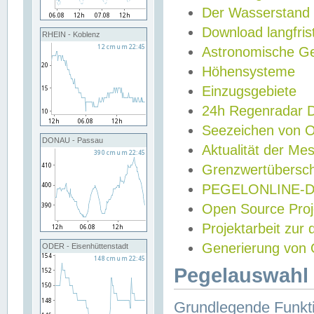
Der Wasserstand
Download langfris
RHEIN - Koblenz
Astronomische Gez
Höhensysteme
Einzugsgebiete
24h Regenradar
Seezeichen von 
DONAU - Passau
Aktualität der Me
Grenzwertübersch
PEGELONLINE-Di
Open Source Projek
Projektarbeit zur
Generierung von 
ODER - Eisenhüttenstadt
Pegelauswahl 
Grundlegende Funkti