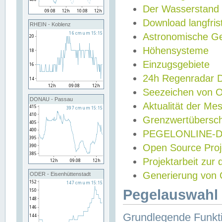
Der Wasserstand
Download langfris
RHEIN - Koblenz
Astronomische Gez
Höhensysteme
Einzugsgebiete
24h Regenradar
Seezeichen von 
DONAU - Passau
Aktualität der Me
Grenzwertübersch
PEGELONLINE-Di
Open Source Projek
Projektarbeit zur
Generierung von 
ODER - Eisenhüttenstadt
Pegelauswahl 
Grundlegende Funkti