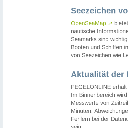
Seezeichen v
OpenSeaMap
↗
biete
nautische Information
Seamarks sind wichtig
Booten und Schiffen i
von Seezeichen wie Le
Aktualität der
PEGELONLINE erhält u
Im Binnenbereich wird 
Messwerte von Zeitreih
Minuten. Abweichungen
Fehlern bei der Daten
sein.