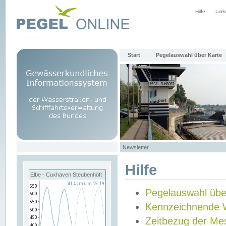
Hilfe
Link
Start
Pegelauswahl über Karte
Newsletter
Hilfe
Elbe - Cuxhaven Steubenhöft
Pegelauswahl übe
Kennzeichnende 
Zeitbezug der Me