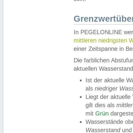
Grenzwertüber
In PEGELONLINE werde
mittleren niedrigsten
einer Zeitspanne in Be
Die farblichen Abstuf
aktuellen Wasserstand
Ist der aktuelle 
als
niedriger Was
Liegt der aktue
gilt dies als
mittle
mit
Grün
dargestel
Wasserstände obe
Wasserstand
und