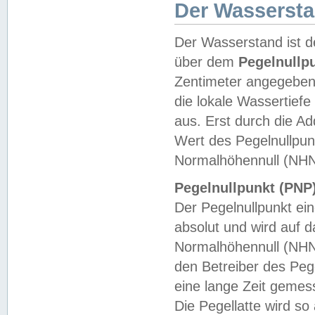
Der Wasserst
Der Wasserstand ist d
über dem
Pegelnullp
Zentimeter angegeben
die lokale Wassertie
aus. Erst durch die A
Wert des Pegelnullpun
Normalhöhennull (NHN
Pegelnullpunkt (PNP)
Der Pegelnullpunkt ei
absolut und wird auf
Normalhöhennull (NHN
den Betreiber des Pege
eine lange Zeit geme
Die Pegellatte wird s