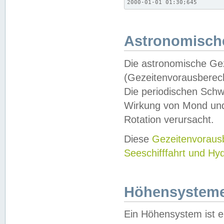
2000-01-01 01:30;645
Astronomische
Die astronomische Gez
(Gezeitenvorausberec
Die periodischen Schw
Wirkung von Mond und
Rotation verursacht.
Diese
Gezeitenvorau
Seeschifffahrt und Hy
Höhensystem
Ein Höhensystem ist e