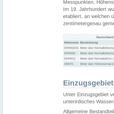
Messpunkten. Höhensy
Im 19. Jahrhundert wu
etabliert, an welchen 
zentimetergenau gem
Deutschland
Höhennetz
Bezeichnung
DHHN2016
Meter über Normalhöhennul
DHHN92
Meter über Normalhöhennul
DHHN12
Meter über Normalnull (m. 
SNN76
Meter über Höhennormal (m
Einzugsgebiet
Unter Einzugsgebiet v
unterirdisches Wasser
Allgemeine Bestandtei