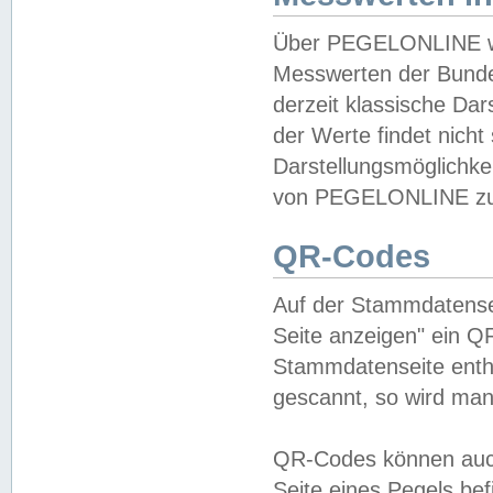
Über PEGELONLINE wer
Messwerten der Bundes
derzeit klassische Da
der Werte findet nicht 
Darstellungsmöglichkei
von PEGELONLINE zu 
QR-Codes
Auf der Stammdatensei
Seite anzeigen" ein Q
Stammdatenseite enthä
gescannt, so wird man
QR-Codes können auc
Seite eines Pegels be