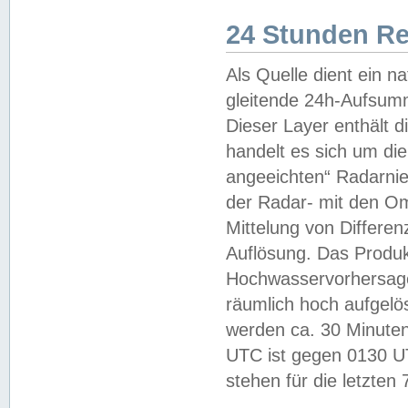
24 Stunden R
Als Quelle dient ein n
gleitende 24h-Aufsum
Dieser Layer enthält
handelt es sich um di
angeeichten“ Radarnie
der Radar- mit den O
Mittelung von Differe
Auflösung. Das Produk
Hochwasservorhersagez
räumlich hoch aufgelö
werden ca. 30 Minuten
UTC ist gegen 0130 UTC
stehen für die letzten