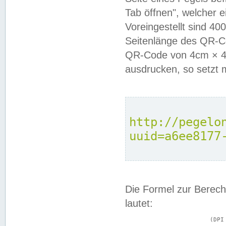
Tab öffnen", welcher 
Voreingestellt sind 4
Seitenlänge des QR-C
QR-Code von 4cm × 4c
ausdrucken, so setzt 
http://pegelo
uuid=a6ee8177
Die Formel zur Berech
lautet:
			(DPI × Druckkantenlänge in cm) ÷ 2,54 = Kantenlänge in Pixel
