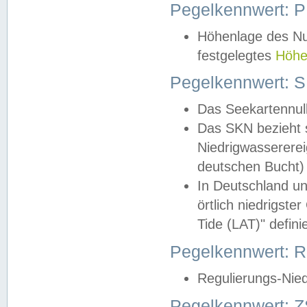
Pegelkennwert: 
Höhenlage des Nul
festgelegtes
Höhe
Pegelkennwert: 
Das Seekartennull
Das SKN bezieht s
Niedrigwassererei
deutschen Bucht) 
In Deutschland un
örtlich niedrigst
Tide (LAT)" definie
Pegelkennwert:
Regulierungs-Nie
Pegelkennwert: Z