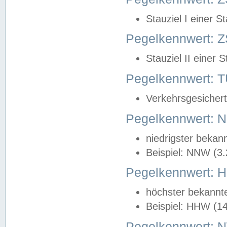
Stauziel I einer S
Pegelkennwert: Z
Stauziel II einer 
Pegelkennwert:
Verkehrsgesichert
Pegelkennwert:
niedrigster bekan
Beispiel: NNW (3
Pegelkennwert:
höchster bekannt
Beispiel: HHW (1
Pegelkennwert: 