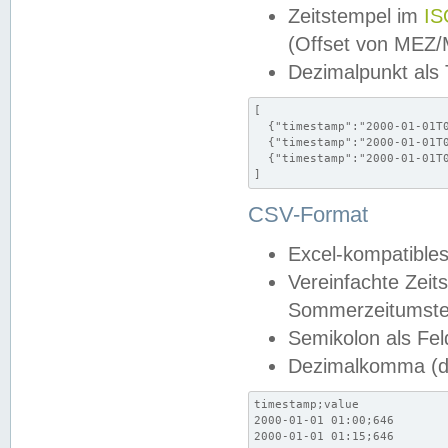
Zeitstempel im
IS
(Offset von MEZ
Dezimalpunkt als
[

  {"timestamp":"2000-01-01T0
  {"timestamp":"2000-01-01T0
  {"timestamp":"2000-01-01T0
]
CSV-Format
Excel-kompatibles
Vereinfachte Zeit
Sommerzeitumstel
Semikolon als Fel
Dezimalkomma (de
timestamp;value

2000-01-01 01:00;646

2000-01-01 01:15;646
