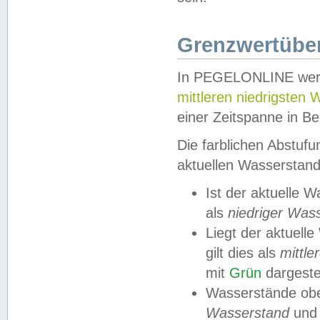
Grenzwertüber
In PEGELONLINE werde
mittleren niedrigsten
einer Zeitspanne in Be
Die farblichen Abstuf
aktuellen Wasserstand
Ist der aktuelle 
als
niedriger Was
Liegt der aktue
gilt dies als
mittle
mit
Grün
dargestel
Wasserstände obe
Wasserstand
und