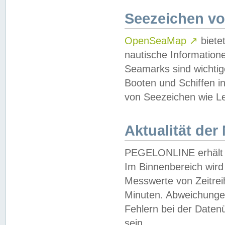
Seezeichen v
OpenSeaMap
↗
biete
nautische Information
Seamarks sind wichtig
Booten und Schiffen i
von Seezeichen wie Le
Aktualität der
PEGELONLINE erhält u
Im Binnenbereich wird 
Messwerte von Zeitreih
Minuten. Abweichungen
Fehlern bei der Daten
sein.