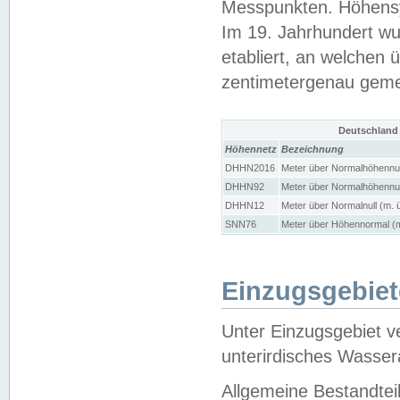
Messpunkten. Höhensy
Im 19. Jahrhundert wu
etabliert, an welchen 
zentimetergenau gem
Deutschland
Höhennetz
Bezeichnung
DHHN2016
Meter über Normalhöhennul
DHHN92
Meter über Normalhöhennul
DHHN12
Meter über Normalnull (m. 
SNN76
Meter über Höhennormal (m
Einzugsgebiet
Unter Einzugsgebiet v
unterirdisches Wasser
Allgemeine Bestandtei