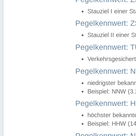
Stauziel I einer S
Pegelkennwert: Z
Stauziel II einer 
Pegelkennwert:
Verkehrsgesichert
Pegelkennwert:
niedrigster bekan
Beispiel: NNW (3
Pegelkennwert:
höchster bekannt
Beispiel: HHW (1
Pegelkennwert: 