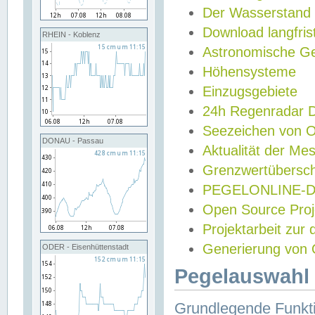
Der Wasserstand
Download langfris
RHEIN - Koblenz
Astronomische Gez
Höhensysteme
Einzugsgebiete
24h Regenradar
Seezeichen von 
DONAU - Passau
Aktualität der Me
Grenzwertübersch
PEGELONLINE-Di
Open Source Projek
Projektarbeit zur
Generierung von 
ODER - Eisenhüttenstadt
Pegelauswahl 
Grundlegende Funkti