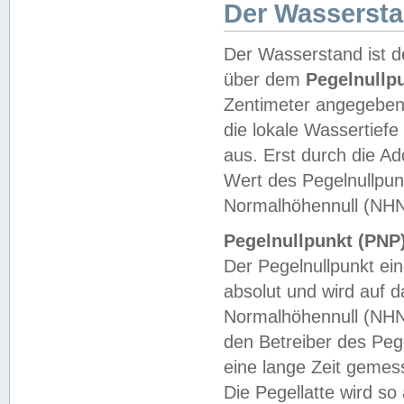
Der Wasserst
Der Wasserstand ist d
über dem
Pegelnullp
Zentimeter angegeben
die lokale Wassertie
aus. Erst durch die A
Wert des Pegelnullpun
Normalhöhennull (NHN
Pegelnullpunkt (PNP)
Der Pegelnullpunkt ei
absolut und wird auf
Normalhöhennull (NHN
den Betreiber des Pege
eine lange Zeit geme
Die Pegellatte wird s