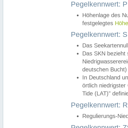
Pegelkennwert: 
Höhenlage des Nul
festgelegtes
Höhe
Pegelkennwert: 
Das Seekartennull
Das SKN bezieht s
Niedrigwassererei
deutschen Bucht) 
In Deutschland un
örtlich niedrigst
Tide (LAT)" definie
Pegelkennwert:
Regulierungs-Nie
Pegelkennwert: Z