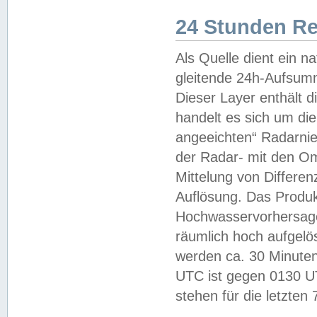
24 Stunden R
Als Quelle dient ein n
gleitende 24h-Aufsum
Dieser Layer enthält
handelt es sich um di
angeeichten“ Radarnie
der Radar- mit den O
Mittelung von Differe
Auflösung. Das Produk
Hochwasservorhersagez
räumlich hoch aufgelö
werden ca. 30 Minuten
UTC ist gegen 0130 UTC
stehen für die letzten