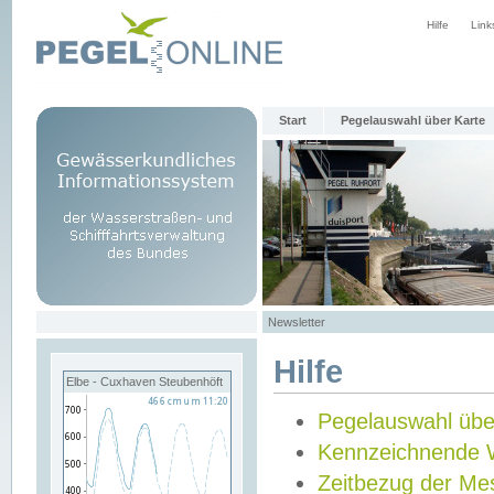
Hilfe
Link
Start
Pegelauswahl über Karte
Newsletter
Hilfe
Elbe - Cuxhaven Steubenhöft
Pegelauswahl übe
Kennzeichnende 
Zeitbezug der Me