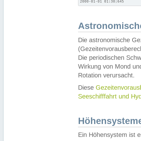
2000-01-01 01:30;645
Astronomische
Die astronomische Gez
(Gezeitenvorausberec
Die periodischen Schw
Wirkung von Mond und
Rotation verursacht.
Diese
Gezeitenvorau
Seeschifffahrt und Hy
Höhensystem
Ein Höhensystem ist e