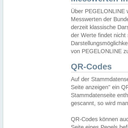
Über PEGELONLINE wer
Messwerten der Bundes
derzeit klassische Da
der Werte findet nicht 
Darstellungsmöglichkei
von PEGELONLINE zu 
QR-Codes
Auf der Stammdatensei
Seite anzeigen" ein Q
Stammdatenseite enthä
gescannt, so wird man
QR-Codes können auc
Seite eines Pegels be