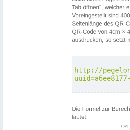
Tab öffnen", welcher 
Voreingestellt sind 4
Seitenlänge des QR-C
QR-Code von 4cm × 4c
ausdrucken, so setzt 
http://pegelo
uuid=a6ee8177
Die Formel zur Berech
lautet:
			(DPI × Druckkantenlänge in cm) ÷ 2,54 = Kantenlänge in Pixel
