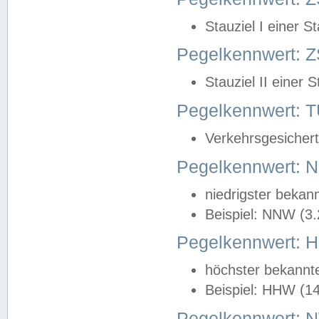
Stauziel I einer S
Pegelkennwert: Z
Stauziel II einer 
Pegelkennwert:
Verkehrsgesichert
Pegelkennwert:
niedrigster bekan
Beispiel: NNW (3
Pegelkennwert:
höchster bekannt
Beispiel: HHW (1
Pegelkennwert: 