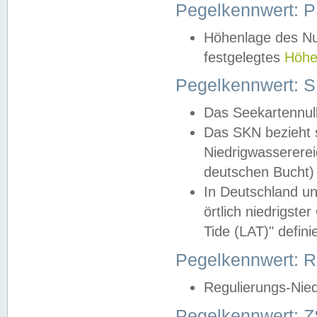
Pegelkennwert: 
Höhenlage des Nul
festgelegtes
Höhe
Pegelkennwert: 
Das Seekartennull
Das SKN bezieht s
Niedrigwassererei
deutschen Bucht) 
In Deutschland un
örtlich niedrigst
Tide (LAT)" definie
Pegelkennwert:
Regulierungs-Nie
Pegelkennwert: Z