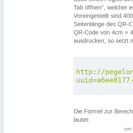
Tab öffnen", welcher 
Voreingestellt sind 4
Seitenlänge des QR-C
QR-Code von 4cm × 4c
ausdrucken, so setzt 
http://pegelo
uuid=a6ee8177
Die Formel zur Berech
lautet:
			(DPI × Druckkantenlänge in cm) ÷ 2,54 = Kantenlänge in Pixel
