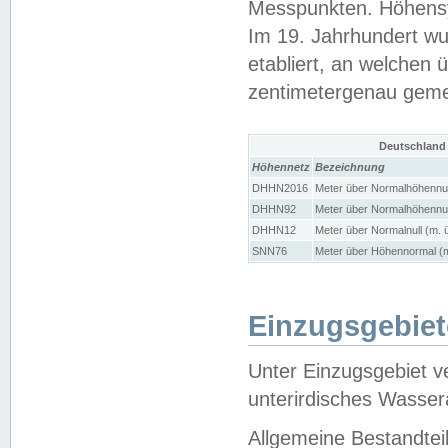
Messpunkten. Höhensy
Im 19. Jahrhundert wu
etabliert, an welchen 
zentimetergenau gem
Deutschland
Höhennetz
Bezeichnung
DHHN2016
Meter über Normalhöhennul
DHHN92
Meter über Normalhöhennul
DHHN12
Meter über Normalnull (m. 
SNN76
Meter über Höhennormal (m
Einzugsgebiet
Unter Einzugsgebiet v
unterirdisches Wasser
Allgemeine Bestandtei