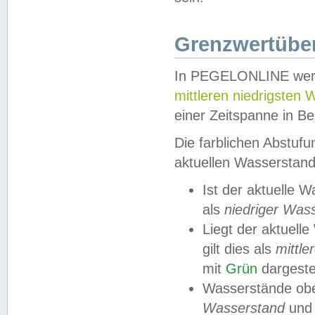
Grenzwertüber
In PEGELONLINE werde
mittleren niedrigsten
einer Zeitspanne in Be
Die farblichen Abstuf
aktuellen Wasserstand
Ist der aktuelle 
als
niedriger Was
Liegt der aktue
gilt dies als
mittle
mit
Grün
dargestel
Wasserstände obe
Wasserstand
und