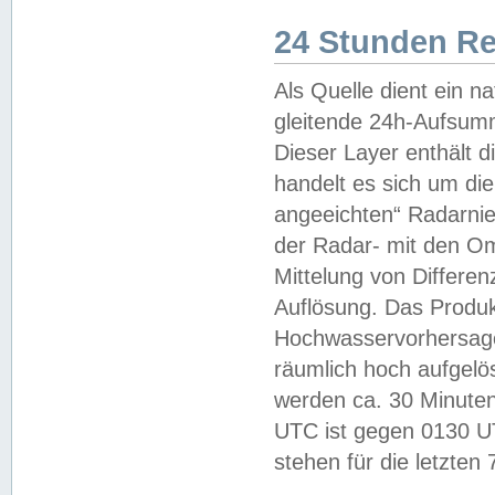
24 Stunden R
Als Quelle dient ein n
gleitende 24h-Aufsum
Dieser Layer enthält
handelt es sich um di
angeeichten“ Radarnie
der Radar- mit den O
Mittelung von Differe
Auflösung. Das Produk
Hochwasservorhersagez
räumlich hoch aufgelö
werden ca. 30 Minuten
UTC ist gegen 0130 UTC
stehen für die letzten