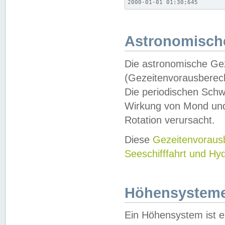
2000-01-01 01:30;645
Astronomische
Die astronomische Gez
(Gezeitenvorausberec
Die periodischen Schw
Wirkung von Mond und
Rotation verursacht.
Diese
Gezeitenvorau
Seeschifffahrt und Hy
Höhensystem
Ein Höhensystem ist e