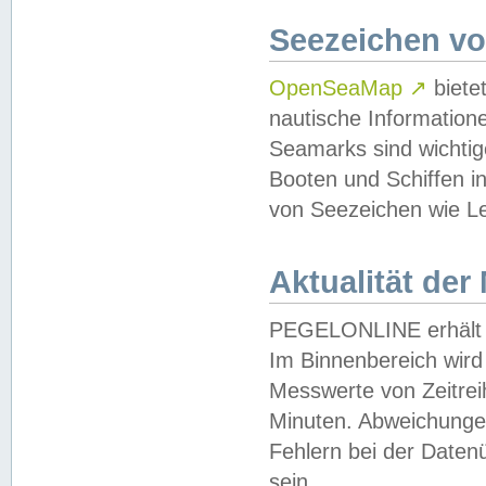
Seezeichen v
OpenSeaMap
↗
biete
nautische Information
Seamarks sind wichtig
Booten und Schiffen i
von Seezeichen wie Le
Aktualität der
PEGELONLINE erhält u
Im Binnenbereich wird 
Messwerte von Zeitreih
Minuten. Abweichungen
Fehlern bei der Daten
sein.