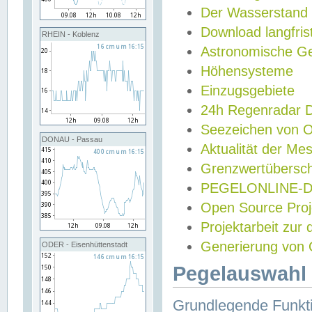
Der Wasserstand
Download langfris
RHEIN - Koblenz
Astronomische Gez
Höhensysteme
Einzugsgebiete
24h Regenradar
Seezeichen von 
DONAU - Passau
Aktualität der Me
Grenzwertübersch
PEGELONLINE-Di
Open Source Projek
Projektarbeit zur
Generierung von 
ODER - Eisenhüttenstadt
Pegelauswahl 
Grundlegende Funkti