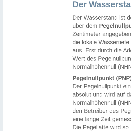
Der Wasserst
Der Wasserstand ist d
über dem
Pegelnullp
Zentimeter angegeben
die lokale Wassertie
aus. Erst durch die A
Wert des Pegelnullpun
Normalhöhennull (NHN
Pegelnullpunkt (PNP)
Der Pegelnullpunkt ei
absolut und wird auf
Normalhöhennull (NHN
den Betreiber des Pege
eine lange Zeit geme
Die Pegellatte wird s