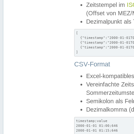
Zeitstempel im
IS
(Offset von MEZ
Dezimalpunkt als
[

  {"timestamp":"2000-01-01T0
  {"timestamp":"2000-01-01T0
  {"timestamp":"2000-01-01T0
]
CSV-Format
Excel-kompatibles
Vereinfachte Zeit
Sommerzeitumstel
Semikolon als Fel
Dezimalkomma (de
timestamp;value

2000-01-01 01:00;646

2000-01-01 01:15;646
