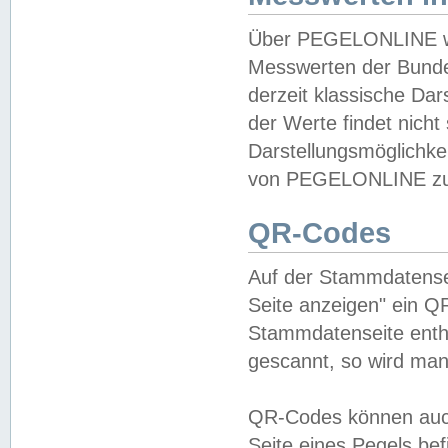
Über PEGELONLINE wer
Messwerten der Bundes
derzeit klassische Da
der Werte findet nicht 
Darstellungsmöglichkei
von PEGELONLINE zu 
QR-Codes
Auf der Stammdatensei
Seite anzeigen" ein Q
Stammdatenseite enthä
gescannt, so wird man
QR-Codes können auc
Seite eines Pegels be