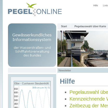
Hilfe
Link
Start
Pegelauswahl über Karte
Newsletter
Hilfe
Elbe - Cuxhaven Steubenhöft
Pegelauswahl übe
Kennzeichnende 
Zeitbezug der Me