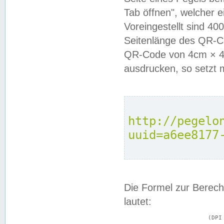
Tab öffnen", welcher 
Voreingestellt sind 4
Seitenlänge des QR-C
QR-Code von 4cm × 4c
ausdrucken, so setzt 
http://pegelo
uuid=a6ee8177
Die Formel zur Berech
lautet:
			(DPI × Druckkantenlänge in cm) ÷ 2,54 = Kantenlänge in Pixel
