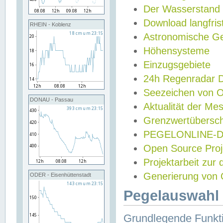
Der Wasserstand
Download langfris
RHEIN - Koblenz
Astronomische Gez
Höhensysteme
Einzugsgebiete
24h Regenradar
Seezeichen von 
DONAU - Passau
Aktualität der Me
Grenzwertübersch
PEGELONLINE-Di
Open Source Projek
Projektarbeit zur
Generierung von 
ODER - Eisenhüttenstadt
Pegelauswahl 
Grundlegende Funkti