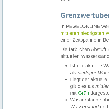
Grenzwertüber
In PEGELONLINE werde
mittleren niedrigsten
einer Zeitspanne in Be
Die farblichen Abstuf
aktuellen Wasserstand
Ist der aktuelle 
als
niedriger Was
Liegt der aktue
gilt dies als
mittle
mit
Grün
dargestel
Wasserstände obe
Wasserstand
und