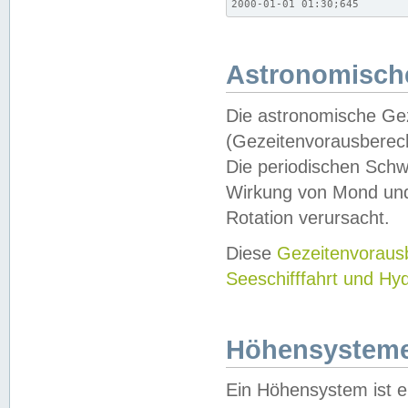
2000-01-01 01:30;645
Astronomische
Die astronomische Gez
(Gezeitenvorausberec
Die periodischen Schw
Wirkung von Mond und
Rotation verursacht.
Diese
Gezeitenvorau
Seeschifffahrt und Hy
Höhensystem
Ein Höhensystem ist e