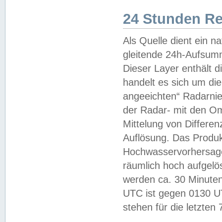
24 Stunden R
Als Quelle dient ein n
gleitende 24h-Aufsum
Dieser Layer enthält
handelt es sich um di
angeeichten“ Radarnie
der Radar- mit den O
Mittelung von Differe
Auflösung. Das Produk
Hochwasservorhersagez
räumlich hoch aufgelö
werden ca. 30 Minuten
UTC ist gegen 0130 UTC
stehen für die letzten