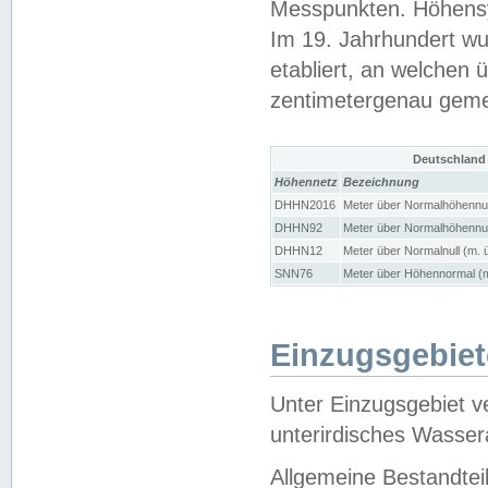
Messpunkten. Höhensy
Im 19. Jahrhundert wu
etabliert, an welchen 
zentimetergenau gem
Deutschland
Höhennetz
Bezeichnung
DHHN2016
Meter über Normalhöhennul
DHHN92
Meter über Normalhöhennul
DHHN12
Meter über Normalnull (m. 
SNN76
Meter über Höhennormal (m
Einzugsgebiet
Unter Einzugsgebiet v
unterirdisches Wasser
Allgemeine Bestandtei