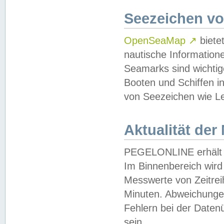
Seezeichen v
OpenSeaMap
↗
biete
nautische Information
Seamarks sind wichtig
Booten und Schiffen i
von Seezeichen wie Le
Aktualität der
PEGELONLINE erhält u
Im Binnenbereich wird 
Messwerte von Zeitreih
Minuten. Abweichungen
Fehlern bei der Daten
sein.