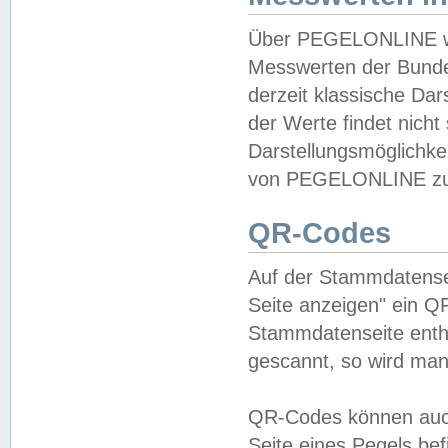
Über PEGELONLINE wer
Messwerten der Bundes
derzeit klassische Da
der Werte findet nicht 
Darstellungsmöglichkei
von PEGELONLINE zu 
QR-Codes
Auf der Stammdatensei
Seite anzeigen" ein Q
Stammdatenseite enthä
gescannt, so wird man
QR-Codes können auc
Seite eines Pegels be