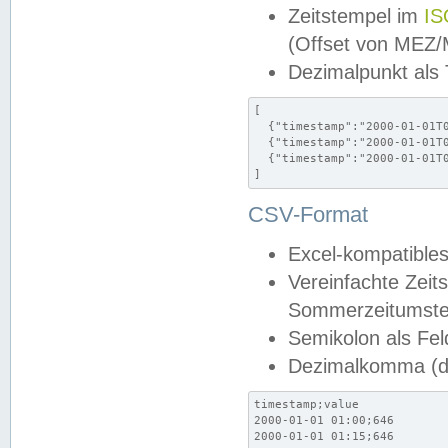
Zeitstempel im
IS
(Offset von MEZ
Dezimalpunkt als
[

  {"timestamp":"2000-01-01T0
  {"timestamp":"2000-01-01T0
  {"timestamp":"2000-01-01T0
]
CSV-Format
Excel-kompatibles
Vereinfachte Zeit
Sommerzeitumstel
Semikolon als Fel
Dezimalkomma (de
timestamp;value

2000-01-01 01:00;646

2000-01-01 01:15;646
