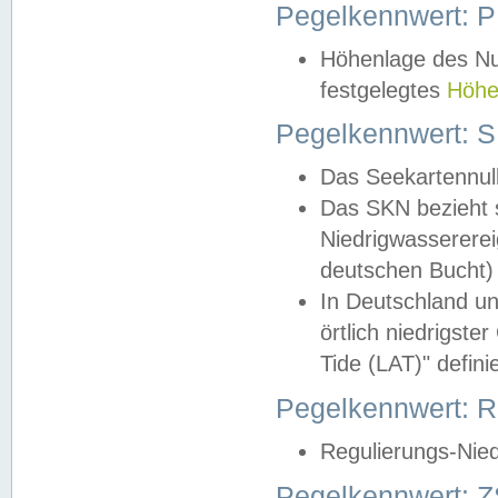
Pegelkennwert: 
Höhenlage des Nul
festgelegtes
Höhe
Pegelkennwert: 
Das Seekartennull
Das SKN bezieht s
Niedrigwassererei
deutschen Bucht) 
In Deutschland un
örtlich niedrigst
Tide (LAT)" definie
Pegelkennwert:
Regulierungs-Nie
Pegelkennwert: Z