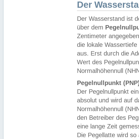
Der Wasserst
Der Wasserstand ist d
über dem
Pegelnullp
Zentimeter angegeben
die lokale Wassertie
aus. Erst durch die A
Wert des Pegelnullpun
Normalhöhennull (NHN
Pegelnullpunkt (PNP)
Der Pegelnullpunkt ei
absolut und wird auf
Normalhöhennull (NHN
den Betreiber des Pege
eine lange Zeit geme
Die Pegellatte wird s