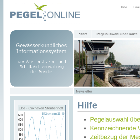
Hilfe
Link
Start
Pegelauswahl über Karte
Newsletter
Hilfe
Elbe - Cuxhaven Steubenhöft
Pegelauswahl übe
Kennzeichnende 
Zeitbezug der Me