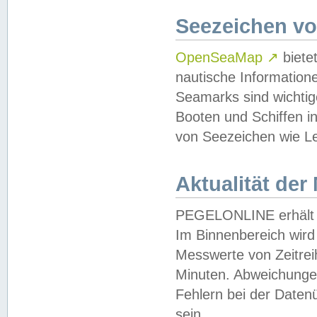
Seezeichen v
OpenSeaMap
↗
biete
nautische Information
Seamarks sind wichtig
Booten und Schiffen i
von Seezeichen wie Le
Aktualität der
PEGELONLINE erhält u
Im Binnenbereich wird 
Messwerte von Zeitreih
Minuten. Abweichungen
Fehlern bei der Daten
sein.