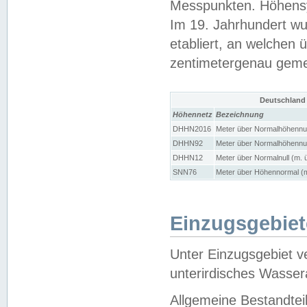
Messpunkten. Höhensy
Im 19. Jahrhundert wu
etabliert, an welchen 
zentimetergenau gem
Deutschland
Höhennetz
Bezeichnung
DHHN2016
Meter über Normalhöhennul
DHHN92
Meter über Normalhöhennul
DHHN12
Meter über Normalnull (m. 
SNN76
Meter über Höhennormal (m
Einzugsgebiet
Unter Einzugsgebiet v
unterirdisches Wasser
Allgemeine Bestandtei