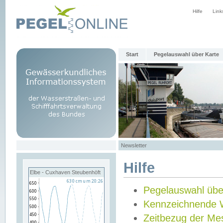
Hilfe
Link
Start
Pegelauswahl über Karte
Newsletter
Hilfe
Elbe - Cuxhaven Steubenhöft
Pegelauswahl übe
Kennzeichnende 
Zeitbezug der Me