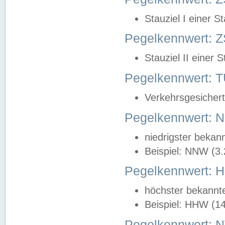
Stauziel I einer S
Pegelkennwert: Z
Stauziel II einer 
Pegelkennwert:
Verkehrsgesichert
Pegelkennwert:
niedrigster bekan
Beispiel: NNW (3
Pegelkennwert:
höchster bekannt
Beispiel: HHW (1
Pegelkennwert: 