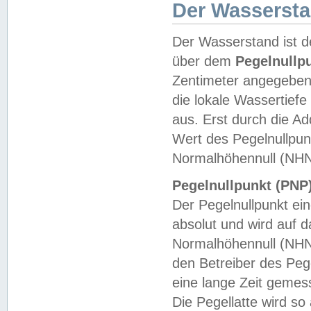
Der Wasserst
Der Wasserstand ist d
über dem
Pegelnullp
Zentimeter angegeben
die lokale Wassertie
aus. Erst durch die A
Wert des Pegelnullpun
Normalhöhennull (NHN
Pegelnullpunkt (PNP)
Der Pegelnullpunkt ei
absolut und wird auf
Normalhöhennull (NHN
den Betreiber des Pege
eine lange Zeit geme
Die Pegellatte wird s