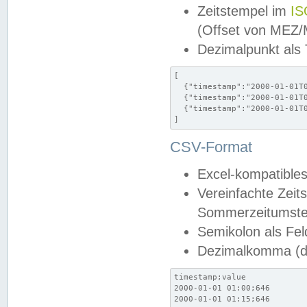
Zeitstempel im
IS
(Offset von MEZ
Dezimalpunkt als
[

  {"timestamp":"2000-01-01T0
  {"timestamp":"2000-01-01T0
  {"timestamp":"2000-01-01T0
]
CSV-Format
Excel-kompatibles
Vereinfachte Zeit
Sommerzeitumstel
Semikolon als Fel
Dezimalkomma (de
timestamp;value

2000-01-01 01:00;646

2000-01-01 01:15;646
