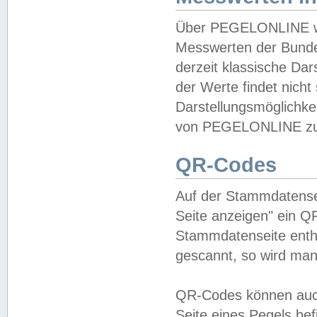
Über PEGELONLINE wer
Messwerten der Bundes
derzeit klassische Da
der Werte findet nicht 
Darstellungsmöglichkei
von PEGELONLINE zu 
QR-Codes
Auf der Stammdatensei
Seite anzeigen" ein Q
Stammdatenseite enthä
gescannt, so wird man
QR-Codes können auc
Seite eines Pegels be