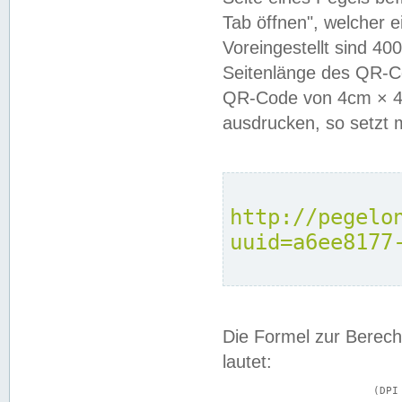
Tab öffnen", welcher 
Voreingestellt sind 4
Seitenlänge des QR-C
QR-Code von 4cm × 4c
ausdrucken, so setzt 
http://pegelo
uuid=a6ee8177
Die Formel zur Berech
lautet:
			(DPI × Druckkantenlänge in cm) ÷ 2,54 = Kantenlänge in Pixel
