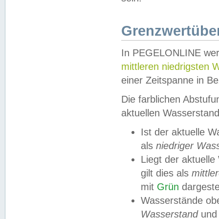
Grenzwertüber
In PEGELONLINE werde
mittleren niedrigsten
einer Zeitspanne in Be
Die farblichen Abstuf
aktuellen Wasserstand
Ist der aktuelle 
als
niedriger Was
Liegt der aktue
gilt dies als
mittle
mit
Grün
dargestel
Wasserstände obe
Wasserstand
und