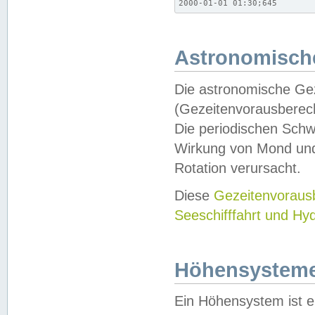
2000-01-01 01:30;645
Astronomische
Die astronomische Gez
(Gezeitenvorausberec
Die periodischen Schw
Wirkung von Mond und
Rotation verursacht.
Diese
Gezeitenvorau
Seeschifffahrt und Hy
Höhensystem
Ein Höhensystem ist e