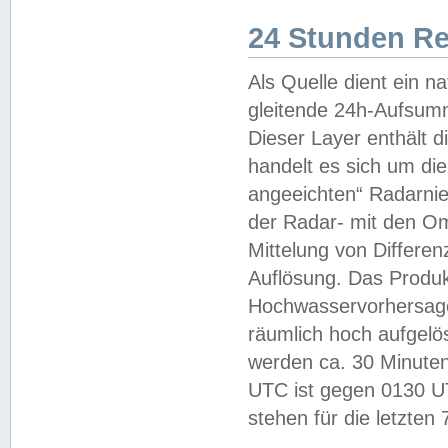
24 Stunden R
Als Quelle dient ein n
gleitende 24h-Aufsum
Dieser Layer enthält
handelt es sich um di
angeeichten“ Radarnie
der Radar- mit den O
Mittelung von Differe
Auflösung. Das Produk
Hochwasservorhersagez
räumlich hoch aufgelö
werden ca. 30 Minuten
UTC ist gegen 0130 UTC
stehen für die letzten