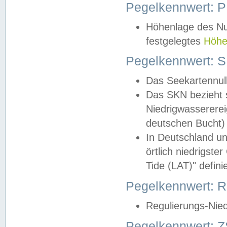
Pegelkennwert: 
Höhenlage des Nul
festgelegtes
Höhe
Pegelkennwert: 
Das Seekartennull
Das SKN bezieht s
Niedrigwassererei
deutschen Bucht) 
In Deutschland un
örtlich niedrigst
Tide (LAT)" definie
Pegelkennwert:
Regulierungs-Nie
Pegelkennwert: Z