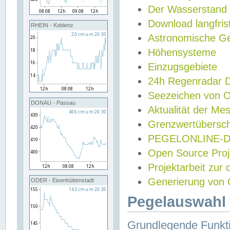
Der Wasserstand
Download langfris
RHEIN - Koblenz
Astronomische Gez
Höhensysteme
Einzugsgebiete
24h Regenradar
Seezeichen von 
DONAU - Passau
Aktualität der Me
Grenzwertübersch
PEGELONLINE-Di
Open Source Projek
Projektarbeit zur
Generierung von 
ODER - Eisenhüttenstadt
Pegelauswahl 
Grundlegende Funkti