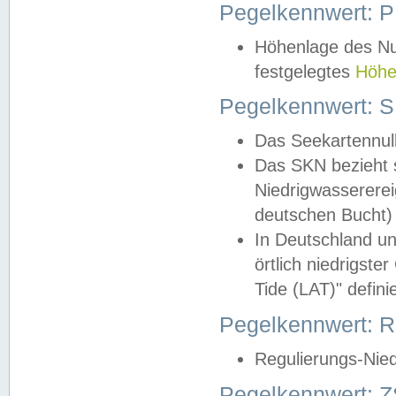
Pegelkennwert: 
Höhenlage des Nul
festgelegtes
Höhe
Pegelkennwert: 
Das Seekartennull
Das SKN bezieht s
Niedrigwassererei
deutschen Bucht) 
In Deutschland un
örtlich niedrigst
Tide (LAT)" definie
Pegelkennwert:
Regulierungs-Nie
Pegelkennwert: Z