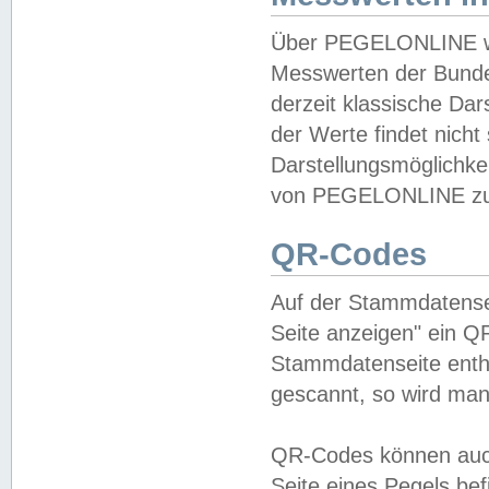
Über PEGELONLINE wer
Messwerten der Bundes
derzeit klassische Da
der Werte findet nicht 
Darstellungsmöglichkei
von PEGELONLINE zu 
QR-Codes
Auf der Stammdatensei
Seite anzeigen" ein Q
Stammdatenseite enthä
gescannt, so wird man
QR-Codes können auc
Seite eines Pegels be