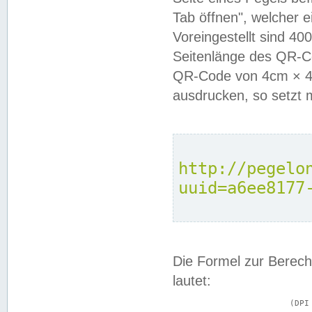
Tab öffnen", welcher 
Voreingestellt sind 4
Seitenlänge des QR-C
QR-Code von 4cm × 4c
ausdrucken, so setzt 
http://pegelo
uuid=a6ee8177
Die Formel zur Berech
lautet:
			(DPI × Druckkantenlänge in cm) ÷ 2,54 = Kantenlänge in Pixel
