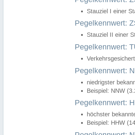
Stauziel I einer S
Pegelkennwert: Z
Stauziel II einer 
Pegelkennwert:
Verkehrsgesichert
Pegelkennwert:
niedrigster bekan
Beispiel: NNW (3
Pegelkennwert:
höchster bekannt
Beispiel: HHW (1
Pegelkennwert: 