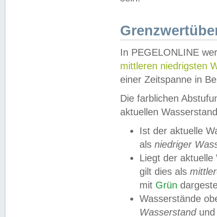
Grenzwertüber
In PEGELONLINE werde
mittleren niedrigsten
einer Zeitspanne in Be
Die farblichen Abstuf
aktuellen Wasserstand
Ist der aktuelle 
als
niedriger Was
Liegt der aktue
gilt dies als
mittle
mit
Grün
dargestel
Wasserstände obe
Wasserstand
und