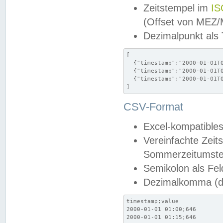
Zeitstempel im
IS
(Offset von MEZ
Dezimalpunkt als
[

  {"timestamp":"2000-01-01T0
  {"timestamp":"2000-01-01T0
  {"timestamp":"2000-01-01T0
]
CSV-Format
Excel-kompatibles
Vereinfachte Zeit
Sommerzeitumstel
Semikolon als Fel
Dezimalkomma (de
timestamp;value

2000-01-01 01:00;646

2000-01-01 01:15;646
