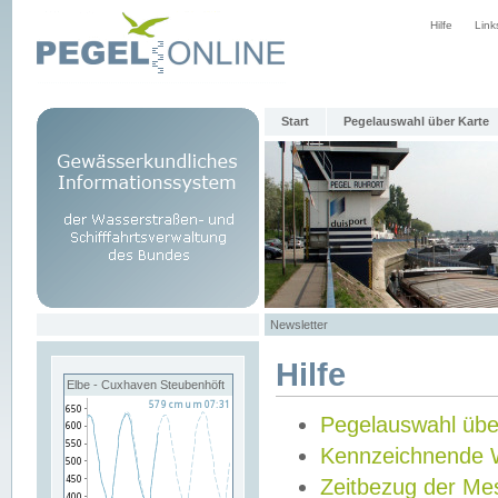
Hilfe
Link
Start
Pegelauswahl über Karte
Newsletter
Hilfe
Elbe - Cuxhaven Steubenhöft
Pegelauswahl übe
Kennzeichnende 
Zeitbezug der Me