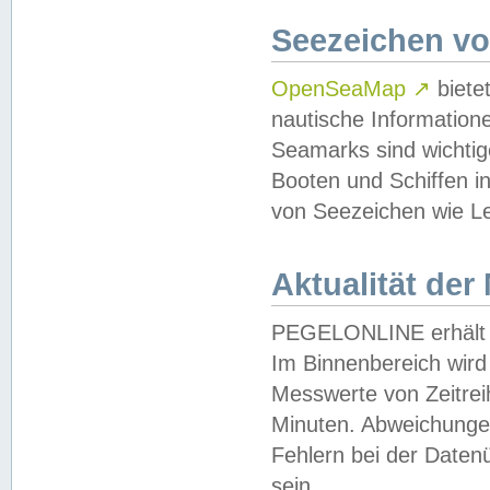
Seezeichen v
OpenSeaMap
↗
biete
nautische Information
Seamarks sind wichtig
Booten und Schiffen i
von Seezeichen wie Le
Aktualität der
PEGELONLINE erhält u
Im Binnenbereich wird 
Messwerte von Zeitreih
Minuten. Abweichungen
Fehlern bei der Daten
sein.