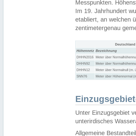
Messpunkten. Höhensy
Im 19. Jahrhundert wu
etabliert, an welchen 
zentimetergenau gem
Deutschland
Höhennetz
Bezeichnung
DHHN2016
Meter über Normalhöhennul
DHHN92
Meter über Normalhöhennul
DHHN12
Meter über Normalnull (m. 
SNN76
Meter über Höhennormal (m
Einzugsgebiet
Unter Einzugsgebiet v
unterirdisches Wasser
Allgemeine Bestandtei