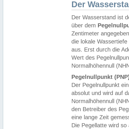
Der Wasserst
Der Wasserstand ist d
über dem
Pegelnullp
Zentimeter angegeben
die lokale Wassertie
aus. Erst durch die A
Wert des Pegelnullpun
Normalhöhennull (NHN
Pegelnullpunkt (PNP)
Der Pegelnullpunkt ei
absolut und wird auf
Normalhöhennull (NHN
den Betreiber des Pege
eine lange Zeit geme
Die Pegellatte wird s