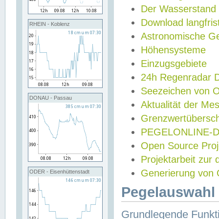
Der Wasserstand
Download langfris
RHEIN - Koblenz
Astronomische Gez
Höhensysteme
Einzugsgebiete
24h Regenradar
Seezeichen von 
DONAU - Passau
Aktualität der Me
Grenzwertübersch
PEGELONLINE-Di
Open Source Projek
Projektarbeit zur
Generierung von 
ODER - Eisenhüttenstadt
Pegelauswahl 
Grundlegende Funkti