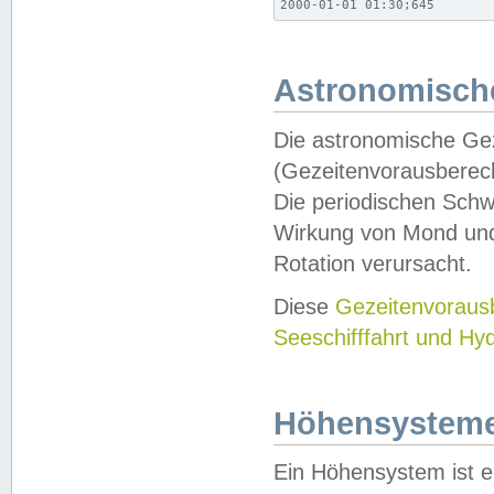
2000-01-01 01:30;645
Astronomische
Die astronomische Gez
(Gezeitenvorausberec
Die periodischen Schw
Wirkung von Mond und
Rotation verursacht.
Diese
Gezeitenvorau
Seeschifffahrt und Hy
Höhensystem
Ein Höhensystem ist e