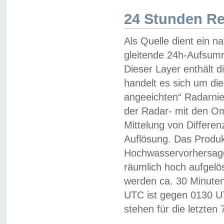
24 Stunden R
Als Quelle dient ein n
gleitende 24h-Aufsum
Dieser Layer enthält
handelt es sich um di
angeeichten“ Radarnie
der Radar- mit den O
Mittelung von Differe
Auflösung. Das Produk
Hochwasservorhersagez
räumlich hoch aufgelö
werden ca. 30 Minuten
UTC ist gegen 0130 UTC
stehen für die letzten